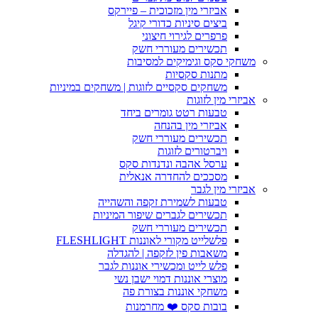
אביזרי מין מזכוכית – פיירקס
ביצים סיניות כדורי קיגל
פרפרים לגירוי חיצוני
תכשירים מעוררי חשק
משחקי סקס וגימיקים למסיבות
מתנות סקסיות
משחקים סקסיים לזוגות | משחקים במיניות
אביזרי מין לזוגות
טבעות רטט גומרים ביחד
אביזרי מין בהנחה
תכשירים מעוררי חשק
ויברטורים לזוגות
ערסל אהבה ונדנדות סקס
מסככים להחדרה אנאלית
אביזרי מין לגבר
טבעות לשמירת זקפה והשהייה
תכשירים לגברים שיפור המיניות
תכשירים מעוררי חשק
פלשלייט מקורי לאוננות FLESHLIGHT
משאבות פין לזקפה | להגדלה
פלש לייט ומכשירי אוננות לגבר
מוצרי אוננות דמוי ישבן נשי
משחקי אוננות בצורת פה
בובות סקס ❤️ מחרמנות