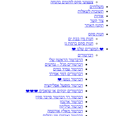
צעצועי סקס לוהטים בהנחה
משלוחים
תשובות לשאלות
אודות
צור קשר
תקנון האתר
חנות סקס
חנות מין בבת ים
חנות סקס ברמת גן
❤️ המוצרים שלנו ❤️
ויברטורים
הויברטור הראשון שלי
ויברטורים מג'ל – גמישים
ויברטור עמיד במים
ויברטורים דמוי אמיתי
ויברטור נטען ❤️
ויברטור מופעל אפליקציה
ויברטורים יונקים או שואבים ❤️❤️❤️
ויברטור רך ויברטור סייבר סקין
ויברטור ארנבון
ויברטור סיליקון
ויברטור מאלץ אורגזמה
ויברטור ואביזרי מין גדולים