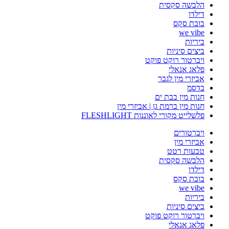
הלבשה סקסית
דילדו
בובת סקס
we vibe
ביריות
ביצים סיניות
ויברטור רוקט פוקט
פלאג אנאלי
אביזרי מין לגבר
בדסמ
חנות מין בבת ים
חנות מין ברמת גן | אביזרי מין
פלשלייט מקורי לאוננות FLESHLIGHT
ויברטורים
אביזרי מין
טבעות רטט
הלבשה סקסית
דילדו
בובת סקס
we vibe
ביריות
ביצים סיניות
ויברטור רוקט פוקט
פלאג אנאלי