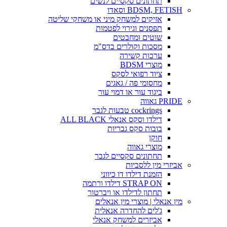
תחתונים סקסיים לנשים
BDSM, FETISH וסאדו
אזיקים למשחק מיני או משחקי שליטה
תפסנים וגירוי לפטמות
שוטים ומחבטים
מסכות וקולרים בדס"מ
ערכות קשירה
מוצרי BDSM
ציוד רפואי לסקס
מחסומי פה / גאגים
ביגוד עור או דמוי עור
PRIDE גאווה
cockrings טבעות לגבר
דילדו וסקס אנאלי ALL BLACK
בובות סקס גבריות
חוקן
מוצרי גאווה
תחתונים סקסיים לגבר
אביזרי מין ללסביות
הזמנת דילדו דו כיווני
STRAP ON דילדו ורתמה
תחתון לדילדו או ויברטור
מין אנאלי | מוצרי מין אנאלים
ג'לים להחדרה אנאלית
אביזרים למשחק אנאלי