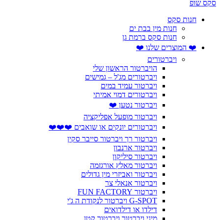
סקס שופ
חנות סקס
חנות מין בבת ים
חנות סקס ברמת גן
❤️ המוצרים שלנו ❤️
ויברטורים
הויברטור הראשון שלי
ויברטורים מג'ל – גמישים
ויברטור עמיד במים
ויברטורים דמוי אמיתי
ויברטור נטען ❤️
ויברטור מופעל אפליקציה
ויברטורים יונקים או שואבים ❤️❤️❤️
ויברטור רך ויברטור סייבר סקין
ויברטור ארנבון
ויברטור סיליקון
ויברטור מאלץ אורגזמה
ויברטור ואביזרי מין גדולים
ויברטור אנאלי צר
ויברטור FUN FACTORY
G-SPOT ויברטור לנקודת ה ג'י
דילדו או דילדואים
מיני ויברטור ויברטור קטן