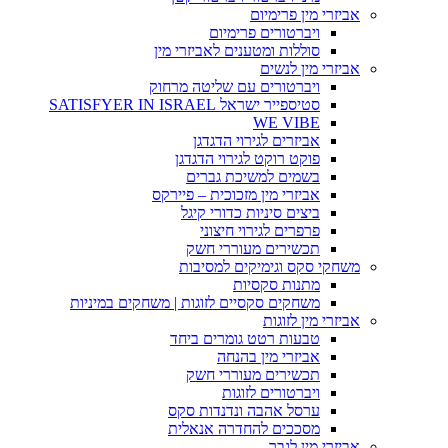
אביזרי מין פרימיום
ויברטורים פרימיום
סוללות ומטענים לאביזרי מין
אביזרי מין לנשים
ויברטורים עם שליטה מרחוק
סטיספייר ישראל SATISFYER IN ISRAEL
WE VIBE
אביזרים לגירוי הדגדגן
פוקט רוקט לגירוי הדגדגן
בשמים למשיכת גברים
אביזרי מין מזכוכית – פיירקס
ביצים סיניות כדורי קיגל
פרפרים לגירוי חיצוני
תכשירים מעוררי חשק
משחקי סקס וגימיקים למסיבות
מתנות סקסיות
משחקים סקסיים לזוגות | משחקים במיניות
אביזרי מין לזוגות
טבעות רטט גומרים ביחד
אביזרי מין בהנחה
תכשירים מעוררי חשק
ויברטורים לזוגות
ערסל אהבה ונדנדות סקס
מסככים להחדרה אנאלית
אביזרי מין לגבר