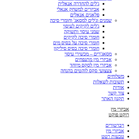
ג'לים להחדרה אנאלית
אביזרים למשחק אנאלי
פלאגים אנאלים
שמנים וג'לים למסאג' וחומרי סיכה
ג'לים לקיקים לעיסוי
שמני עיסוי ותשוקה
חומרי סיכה לקיקים
חומרי סיכה על בסיס מים
חומרי סיכה בסיס סיליקון
מסאג'רים – מכשירי עיסוי
אביזרי מין מתנפחים
אביזרי מין לסקס מיוחד
צעצועי סקס לוהטים בהנחה
משלוחים
תשובות לשאלות
אודות
צור קשר
תקנון האתר
אביזרי מין
רוקט פוקט
ויברטורים
אביזרי מין
טבעות רטט