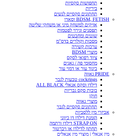
תחפושות סקסיות
ביריות
תחתונים סקסיים לנשים
BDSM, FETISH וסאדו
אזיקים למשחק מיני או משחקי שליטה
תפסנים וגירוי לפטמות
שוטים ומחבטים
מסכות וקולרים בדס"מ
ערכות קשירה
מוצרי BDSM
ציוד רפואי לסקס
מחסומי פה / גאגים
ביגוד עור או דמוי עור
PRIDE גאווה
cockrings טבעות לגבר
דילדו וסקס אנאלי ALL BLACK
בובות סקס גבריות
חוקן
מוצרי גאווה
תחתונים סקסיים לגבר
אביזרי מין ללסביות
הזמנת דילדו דו כיווני
STRAP ON דילדו ורתמה
תחתון לדילדו או ויברטור
מין אנאלי | מוצרי מין אנאלים