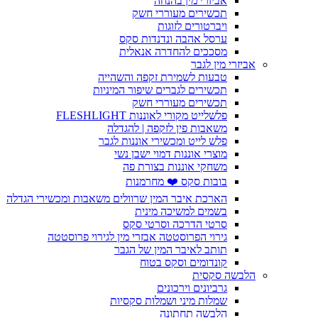
אביזרי מין בהנחה
תכשירים מעוררי חשק
ויברטורים לזוגות
ערסל אהבה ונדנדות סקס
מסככים להחדרה אנאלית
אביזרי מין לגבר
טבעות לשמירת זקפה והשהייה
תכשירים לגברים שיפור המיניות
תכשירים מעוררי חשק
פלשלייט מקורי לאוננות FLESHLIGHT
משאבות פין לזקפה | להגדלה
פלש לייט ומכשירי אוננות לגבר
מוצרי אוננות דמוי ישבן נשי
משחקי אוננות בצורת פה
בובות סקס ❤️ מחרמנות
הארכת איבר המין שרוולים משאבות ומכשירי הגדלה
בשמים למשיכה מינית
סרטי הדרכה וסרטי סקס
גירוי הפרוסטטה אבזרי מין לגירוי פרוסטטה
תותב לאיבר המין של הגבר
קונדומים וסקס בטוח
הלבשה סקסית
גרביונים וירכונים
שמלות מיני ושמלות סקסיות
הלבשה תחתונה