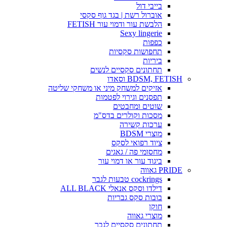
בייבי דול
אוברול רשת | בגד גוף סקסי
הלבשת עור ודמוי עור FETISH
Sexy lingerie
כפפות
תחפושות סקסיות
ביריות
תחתונים סקסיים לנשים
BDSM, FETISH וסאדו
אזיקים למשחק מיני או משחקי שליטה
תפסנים וגירוי לפטמות
שוטים ומחבטים
מסכות וקולרים בדס"מ
ערכות קשירה
מוצרי BDSM
ציוד רפואי לסקס
מחסומי פה / גאגים
ביגוד עור או דמוי עור
PRIDE גאווה
cockrings טבעות לגבר
דילדו וסקס אנאלי ALL BLACK
בובות סקס גבריות
חוקן
מוצרי גאווה
תחתונים סקסיים לגבר