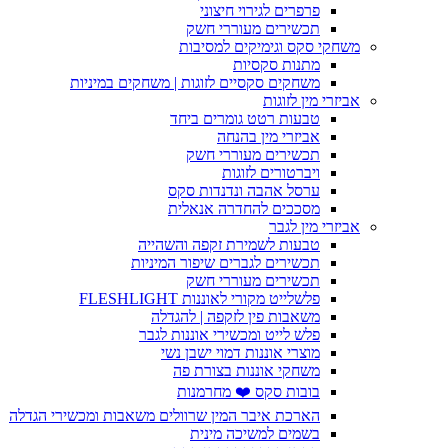
פרפרים לגירוי חיצוני
תכשירים מעוררי חשק
משחקי סקס וגימיקים למסיבות
מתנות סקסיות
משחקים סקסיים לזוגות | משחקים במיניות
אביזרי מין לזוגות
טבעות רטט גומרים ביחד
אביזרי מין בהנחה
תכשירים מעוררי חשק
ויברטורים לזוגות
ערסל אהבה ונדנדות סקס
מסככים להחדרה אנאלית
אביזרי מין לגבר
טבעות לשמירת זקפה והשהייה
תכשירים לגברים שיפור המיניות
תכשירים מעוררי חשק
פלשלייט מקורי לאוננות FLESHLIGHT
משאבות פין לזקפה | להגדלה
פלש לייט ומכשירי אוננות לגבר
מוצרי אוננות דמוי ישבן נשי
משחקי אוננות בצורת פה
בובות סקס ❤️ מחרמנות
הארכת איבר המין שרוולים משאבות ומכשירי הגדלה
בשמים למשיכה מינית