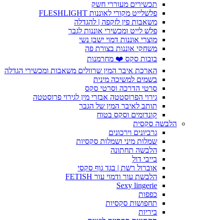
תכשירים מעוררי חשק
פלשלייט מקורי לאוננות FLESHLIGHT
משאבות פין לזקפה | להגדלה
פלש לייט ומכשירי אוננות לגבר
מוצרי אוננות דמוי ישבן נשי
משחקי אוננות בצורת פה
בובות סקס ❤️ מחרמנות
הארכת איבר המין שרוולים משאבות ומכשירי הגדלה
בשמים למשיכה מינית
סרטי הדרכה וסרטי סקס
גירוי הפרוסטטה אבזרי מין לגירוי פרוסטטה
תותב לאיבר המין של הגבר
קונדומים וסקס בטוח
הלבשה סקסית
גרביונים וירכונים
שמלות מיני ושמלות סקסיות
הלבשה תחתונה
בייבי דול
אוברול רשת | בגד גוף סקסי
הלבשת עור ודמוי עור FETISH
Sexy lingerie
כפפות
תחפושות סקסיות
ביריות