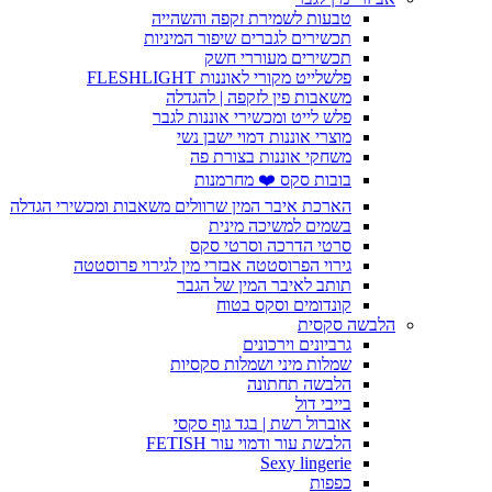
טבעות לשמירת זקפה והשהייה
תכשירים לגברים שיפור המיניות
תכשירים מעוררי חשק
פלשלייט מקורי לאוננות FLESHLIGHT
משאבות פין לזקפה | להגדלה
פלש לייט ומכשירי אוננות לגבר
מוצרי אוננות דמוי ישבן נשי
משחקי אוננות בצורת פה
בובות סקס ❤️ מחרמנות
הארכת איבר המין שרוולים משאבות ומכשירי הגדלה
בשמים למשיכה מינית
סרטי הדרכה וסרטי סקס
גירוי הפרוסטטה אבזרי מין לגירוי פרוסטטה
תותב לאיבר המין של הגבר
קונדומים וסקס בטוח
הלבשה סקסית
גרביונים וירכונים
שמלות מיני ושמלות סקסיות
הלבשה תחתונה
בייבי דול
אוברול רשת | בגד גוף סקסי
הלבשת עור ודמוי עור FETISH
Sexy lingerie
כפפות