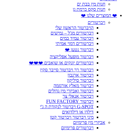
חנות מין בבת ים
חנות סקס ברמת גן
❤️ המוצרים שלנו ❤️
ויברטורים
הויברטור הראשון שלי
ויברטורים מג'ל – גמישים
ויברטור עמיד במים
ויברטורים דמוי אמיתי
ויברטור נטען ❤️
ויברטור מופעל אפליקציה
ויברטורים יונקים או שואבים ❤️❤️❤️
ויברטור רך ויברטור סייבר סקין
ויברטור ארנבון
ויברטור סיליקון
ויברטור מאלץ אורגזמה
ויברטור ואביזרי מין גדולים
ויברטור אנאלי צר
ויברטור FUN FACTORY
G-SPOT ויברטור לנקודת ה ג'י
דילדו או דילדואים
מיני ויברטור ויברטור קטן
אביזרי מין פרימיום
ויברטורים פרימיום