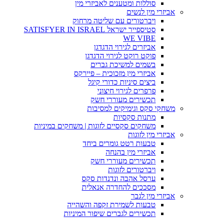
סוללות ומטענים לאביזרי מין
אביזרי מין לנשים
ויברטורים עם שליטה מרחוק
סטיספייר ישראל SATISFYER IN ISRAEL
WE VIBE
אביזרים לגירוי הדגדגן
פוקט רוקט לגירוי הדגדגן
בשמים למשיכת גברים
אביזרי מין מזכוכית – פיירקס
ביצים סיניות כדורי קיגל
פרפרים לגירוי חיצוני
תכשירים מעוררי חשק
משחקי סקס וגימיקים למסיבות
מתנות סקסיות
משחקים סקסיים לזוגות | משחקים במיניות
אביזרי מין לזוגות
טבעות רטט גומרים ביחד
אביזרי מין בהנחה
תכשירים מעוררי חשק
ויברטורים לזוגות
ערסל אהבה ונדנדות סקס
מסככים להחדרה אנאלית
אביזרי מין לגבר
טבעות לשמירת זקפה והשהייה
תכשירים לגברים שיפור המיניות