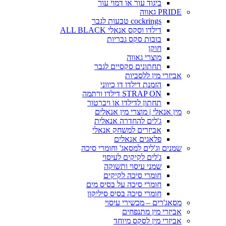
ביגוד עור או דמוי עור
PRIDE גאווה
cockrings טבעות לגבר
דילדו וסקס אנאלי ALL BLACK
בובות סקס גבריות
חוקן
מוצרי גאווה
תחתונים סקסיים לגבר
אביזרי מין ללסביות
הזמנת דילדו דו כיווני
STRAP ON דילדו ורתמה
תחתון לדילדו או ויברטור
מין אנאלי | מוצרי מין אנאלים
ג'לים להחדרה אנאלית
אביזרים למשחק אנאלי
פלאגים אנאלים
שמנים וג'לים למסאג' וחומרי סיכה
ג'לים לקיקים לעיסוי
שמני עיסוי ותשוקה
חומרי סיכה לקיקים
חומרי סיכה על בסיס מים
חומרי סיכה בסיס סיליקון
מסאג'רים – מכשירי עיסוי
אביזרי מין מתנפחים
אביזרי מין לסקס מיוחד