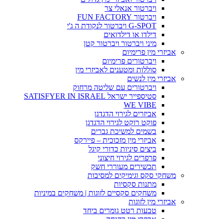
ויברטור אנאלי צר
ויברטור FUN FACTORY
G-SPOT ויברטור לנקודת ה ג'י
דילדו או דילדואים
מיני ויברטור ויברטור קטן
אביזרי מין פרימיום
ויברטורים פרימיום
סוללות ומטענים לאביזרי מין
אביזרי מין לנשים
ויברטורים עם שליטה מרחוק
סטיספייר ישראל SATISFYER IN ISRAEL
WE VIBE
אביזרים לגירוי הדגדגן
פוקט רוקט לגירוי הדגדגן
בשמים למשיכת גברים
אביזרי מין מזכוכית – פיירקס
ביצים סיניות כדורי קיגל
פרפרים לגירוי חיצוני
תכשירים מעוררי חשק
משחקי סקס וגימיקים למסיבות
מתנות סקסיות
משחקים סקסיים לזוגות | משחקים במיניות
אביזרי מין לזוגות
טבעות רטט גומרים ביחד