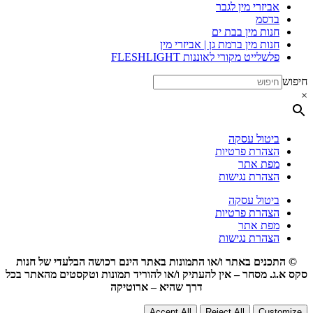
אביזרי מין לגבר
בדסמ
חנות מין בבת ים
חנות מין ברמת גן | אביזרי מין
פלשלייט מקורי לאוננות FLESHLIGHT
חיפוש
×
ביטול עסקה
הצהרת פרטיות
מפת אתר
הצהרת נגישות
ביטול עסקה
הצהרת פרטיות
מפת אתר
הצהרת נגישות
© התכנים באתר ו/או התמונות באתר הינם רכושה הבלעדי של חנות
סקס א.ג. מסחר – אין להעתיק ו/או להוריד תמונות וטקסטים מהאתר בכל
דרך שהיא – ארוטיקה
Accept All
Reject All
Customize