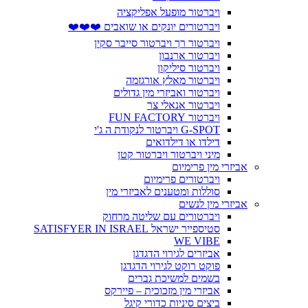
ויברטור מופעל אפליקציה
ויברטורים יונקים או שואבים ❤️❤️❤️
ויברטור רך ויברטור סייבר סקין
ויברטור ארנבון
ויברטור סיליקון
ויברטור מאלץ אורגזמה
ויברטור ואביזרי מין גדולים
ויברטור אנאלי צר
ויברטור FUN FACTORY
G-SPOT ויברטור לנקודת ה ג'י
דילדו או דילדואים
מיני ויברטור ויברטור קטן
אביזרי מין פרימיום
ויברטורים פרימיום
סוללות ומטענים לאביזרי מין
אביזרי מין לנשים
ויברטורים עם שליטה מרחוק
סטיספייר ישראל SATISFYER IN ISRAEL
WE VIBE
אביזרים לגירוי הדגדגן
פוקט רוקט לגירוי הדגדגן
בשמים למשיכת גברים
אביזרי מין מזכוכית – פיירקס
ביצים סיניות כדורי קיגל