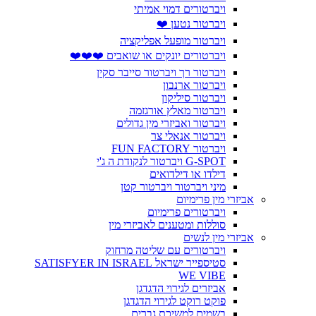
ויברטורים דמוי אמיתי
ויברטור נטען ❤️
ויברטור מופעל אפליקציה
ויברטורים יונקים או שואבים ❤️❤️❤️
ויברטור רך ויברטור סייבר סקין
ויברטור ארנבון
ויברטור סיליקון
ויברטור מאלץ אורגזמה
ויברטור ואביזרי מין גדולים
ויברטור אנאלי צר
ויברטור FUN FACTORY
G-SPOT ויברטור לנקודת ה ג'י
דילדו או דילדואים
מיני ויברטור ויברטור קטן
אביזרי מין פרימיום
ויברטורים פרימיום
סוללות ומטענים לאביזרי מין
אביזרי מין לנשים
ויברטורים עם שליטה מרחוק
סטיספייר ישראל SATISFYER IN ISRAEL
WE VIBE
אביזרים לגירוי הדגדגן
פוקט רוקט לגירוי הדגדגן
בשמים למשיכת גברים