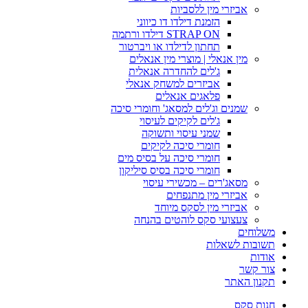
אביזרי מין ללסביות
הזמנת דילדו דו כיווני
STRAP ON דילדו ורתמה
תחתון לדילדו או ויברטור
מין אנאלי | מוצרי מין אנאלים
ג'לים להחדרה אנאלית
אביזרים למשחק אנאלי
פלאגים אנאלים
שמנים וג'לים למסאג' וחומרי סיכה
ג'לים לקיקים לעיסוי
שמני עיסוי ותשוקה
חומרי סיכה לקיקים
חומרי סיכה על בסיס מים
חומרי סיכה בסיס סיליקון
מסאג'רים – מכשירי עיסוי
אביזרי מין מתנפחים
אביזרי מין לסקס מיוחד
צעצועי סקס לוהטים בהנחה
משלוחים
תשובות לשאלות
אודות
צור קשר
תקנון האתר
חנות סקס