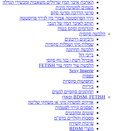
הארכת איבר המין שרוולים משאבות ומכשירי הגדלה
בשמים למשיכה מינית
סרטי הדרכה וסרטי סקס
גירוי הפרוסטטה אבזרי מין לגירוי פרוסטטה
תותב לאיבר המין של הגבר
קונדומים וסקס בטוח
הלבשה סקסית
גרביונים וירכונים
שמלות מיני ושמלות סקסיות
הלבשה תחתונה
בייבי דול
אוברול רשת | בגד גוף סקסי
הלבשת עור ודמוי עור FETISH
Sexy lingerie
כפפות
תחפושות סקסיות
ביריות
תחתונים סקסיים לנשים
BDSM, FETISH וסאדו
אזיקים למשחק מיני או משחקי שליטה
תפסנים וגירוי לפטמות
שוטים ומחבטים
מסכות וקולרים בדס"מ
ערכות קשירה
מוצרי BDSM