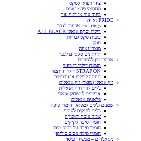
ציוד רפואי לסקס
מחסומי פה / גאגים
ביגוד עור או דמוי עור
PRIDE גאווה
cockrings טבעות לגבר
דילדו וסקס אנאלי ALL BLACK
בובות סקס גבריות
חוקן
מוצרי גאווה
תחתונים סקסיים לגבר
אביזרי מין ללסביות
הזמנת דילדו דו כיווני
STRAP ON דילדו ורתמה
תחתון לדילדו או ויברטור
מין אנאלי | מוצרי מין אנאלים
ג'לים להחדרה אנאלית
אביזרים למשחק אנאלי
פלאגים אנאלים
שמנים וג'לים למסאג' וחומרי סיכה
ג'לים לקיקים לעיסוי
שמני עיסוי ותשוקה
חומרי סיכה לקיקים
חומרי סיכה על בסיס מים
חומרי סיכה בסיס סיליקון
מסאג'רים – מכשירי עיסוי