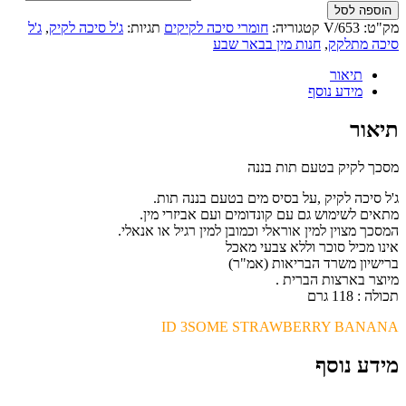
הוספה לסל
מק"ט:
653/V
קטגוריה:
חומרי סיכה לקיקים
תגיות:
ג'ל סיכה לקיק
,
ג'ל
סיכה מתלקק
,
חנות מין בבאר שבע
תיאור
מידע נוסף
תיאור
מסכך לקיק בטעם תות בננה
ג'ל סיכה לקיק ,על בסיס מים בטעם בננה תות.
מתאים לשימוש גם עם קונדומים ועם אביזרי מין.
המסכך מצוין למין אוראלי וכמובן למין רגיל או אנאלי.
אינו מכיל סוכר וללא צבעי מאכל
ברישיון משרד הבריאות (אמ"ר)
מיוצר בארצות הברית .
תכולה : 118 גרם
ID 3SOME STRAWBERRY BANANA
מידע נוסף