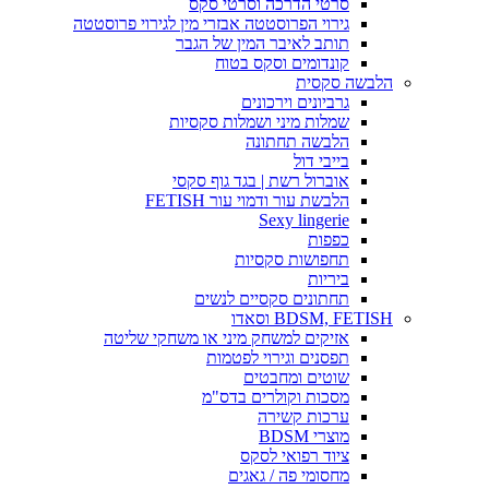
סרטי הדרכה וסרטי סקס
גירוי הפרוסטטה אבזרי מין לגירוי פרוסטטה
תותב לאיבר המין של הגבר
קונדומים וסקס בטוח
הלבשה סקסית
גרביונים וירכונים
שמלות מיני ושמלות סקסיות
הלבשה תחתונה
בייבי דול
אוברול רשת | בגד גוף סקסי
הלבשת עור ודמוי עור FETISH
Sexy lingerie
כפפות
תחפושות סקסיות
ביריות
תחתונים סקסיים לנשים
BDSM, FETISH וסאדו
אזיקים למשחק מיני או משחקי שליטה
תפסנים וגירוי לפטמות
שוטים ומחבטים
מסכות וקולרים בדס"מ
ערכות קשירה
מוצרי BDSM
ציוד רפואי לסקס
מחסומי פה / גאגים