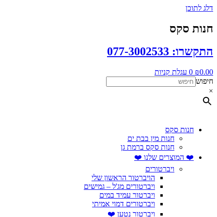
דלג לתוכן
חנות סקס
התקשרו: 077-3002533
0.00
₪
0
עגלת קניות
חיפוש
×
חנות סקס
חנות מין בבת ים
חנות סקס ברמת גן
❤️ המוצרים שלנו ❤️
ויברטורים
הויברטור הראשון שלי
ויברטורים מג'ל – גמישים
ויברטור עמיד במים
ויברטורים דמוי אמיתי
ויברטור נטען ❤️