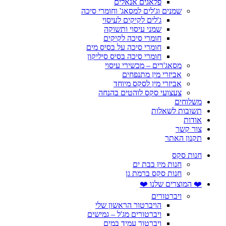
פלאגים אנאלים
שמנים וג'לים למסאג' וחומרי סיכה
ג'לים לקיקים לעיסוי
שמני עיסוי ותשוקה
חומרי סיכה לקיקים
חומרי סיכה על בסיס מים
חומרי סיכה בסיס סיליקון
מסאג'רים – מכשירי עיסוי
אביזרי מין מתנפחים
אביזרי מין לסקס מיוחד
צעצועי סקס לוהטים בהנחה
משלוחים
תשובות לשאלות
אודות
צור קשר
תקנון האתר
חנות סקס
חנות מין בבת ים
חנות סקס ברמת גן
❤️ המוצרים שלנו ❤️
ויברטורים
הויברטור הראשון שלי
ויברטורים מג'ל – גמישים
ויברטור עמיד במים