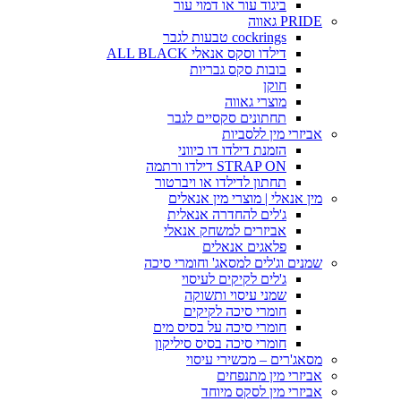
ביגוד עור או דמוי עור
PRIDE גאווה
cockrings טבעות לגבר
דילדו וסקס אנאלי ALL BLACK
בובות סקס גבריות
חוקן
מוצרי גאווה
תחתונים סקסיים לגבר
אביזרי מין ללסביות
הזמנת דילדו דו כיווני
STRAP ON דילדו ורתמה
תחתון לדילדו או ויברטור
מין אנאלי | מוצרי מין אנאלים
ג'לים להחדרה אנאלית
אביזרים למשחק אנאלי
פלאגים אנאלים
שמנים וג'לים למסאג' וחומרי סיכה
ג'לים לקיקים לעיסוי
שמני עיסוי ותשוקה
חומרי סיכה לקיקים
חומרי סיכה על בסיס מים
חומרי סיכה בסיס סיליקון
מסאג'רים – מכשירי עיסוי
אביזרי מין מתנפחים
אביזרי מין לסקס מיוחד