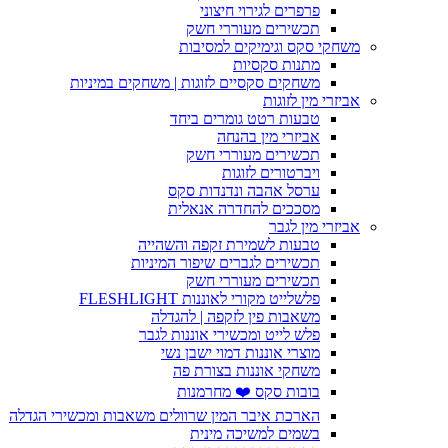
פרפרים לגירוי חיצוני
תכשירים מעוררי חשק
משחקי סקס וגימיקים למסיבות
מתנות סקסיות
משחקים סקסיים לזוגות | משחקים במיניות
אביזרי מין לזוגות
טבעות רטט גומרים ביחד
אביזרי מין בהנחה
תכשירים מעוררי חשק
ויברטורים לזוגות
ערסל אהבה ונדנדות סקס
מסככים להחדרה אנאלית
אביזרי מין לגבר
טבעות לשמירת זקפה והשהייה
תכשירים לגברים שיפור המיניות
תכשירים מעוררי חשק
פלשלייט מקורי לאוננות FLESHLIGHT
משאבות פין לזקפה | להגדלה
פלש לייט ומכשירי אוננות לגבר
מוצרי אוננות דמוי ישבן נשי
משחקי אוננות בצורת פה
בובות סקס ❤️ מחרמנות
הארכת איבר המין שרוולים משאבות ומכשירי הגדלה
בשמים למשיכה מינית