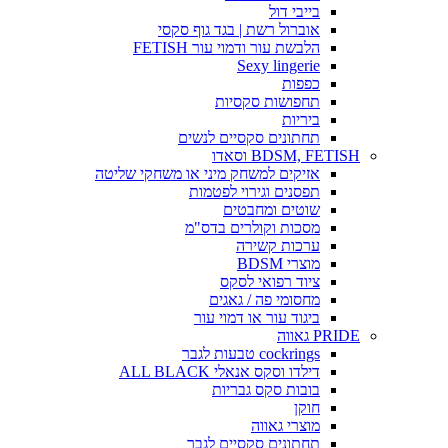
בייבי דול
אוברול רשת | בגד גוף סקסי
הלבשת עור ודמוי עור FETISH
Sexy lingerie
כפפות
תחפושות סקסיות
ביריות
תחתונים סקסיים לנשים
BDSM, FETISH וסאדו
אזיקים למשחק מיני או משחקי שליטה
תפסנים וגירוי לפטמות
שוטים ומחבטים
מסכות וקולרים בדס"מ
ערכות קשירה
מוצרי BDSM
ציוד רפואי לסקס
מחסומי פה / גאגים
ביגוד עור או דמוי עור
PRIDE גאווה
cockrings טבעות לגבר
דילדו וסקס אנאלי ALL BLACK
בובות סקס גבריות
חוקן
מוצרי גאווה
תחתונים סקסיים לגבר