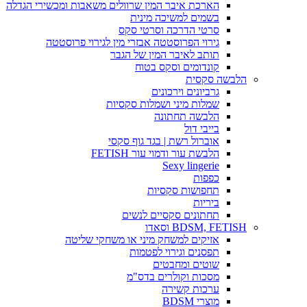
הארכת איבר המין שרוולים משאבות ומכשירי הגדלה
בשמים למשיכה מינית
סרטי הדרכה וסרטי סקס
גירוי הפרוסטטה אבזרי מין לגירוי פרוסטטה
תותב לאיבר המין של הגבר
קונדומים וסקס בטוח
הלבשה סקסית
גרביונים וירכונים
שמלות מיני ושמלות סקסיות
הלבשה תחתונה
בייבי דול
אוברול רשת | בגד גוף סקסי
הלבשת עור ודמוי עור FETISH
Sexy lingerie
כפפות
תחפושות סקסיות
ביריות
תחתונים סקסיים לנשים
BDSM, FETISH וסאדו
אזיקים למשחק מיני או משחקי שליטה
תפסנים וגירוי לפטמות
שוטים ומחבטים
מסכות וקולרים בדס"מ
ערכות קשירה
מוצרי BDSM