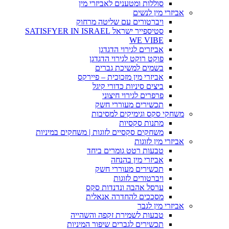
סוללות ומטענים לאביזרי מין
אביזרי מין לנשים
ויברטורים עם שליטה מרחוק
סטיספייר ישראל SATISFYER IN ISRAEL
WE VIBE
אביזרים לגירוי הדגדגן
פוקט רוקט לגירוי הדגדגן
בשמים למשיכת גברים
אביזרי מין מזכוכית – פיירקס
ביצים סיניות כדורי קיגל
פרפרים לגירוי חיצוני
תכשירים מעוררי חשק
משחקי סקס וגימיקים למסיבות
מתנות סקסיות
משחקים סקסיים לזוגות | משחקים במיניות
אביזרי מין לזוגות
טבעות רטט גומרים ביחד
אביזרי מין בהנחה
תכשירים מעוררי חשק
ויברטורים לזוגות
ערסל אהבה ונדנדות סקס
מסככים להחדרה אנאלית
אביזרי מין לגבר
טבעות לשמירת זקפה והשהייה
תכשירים לגברים שיפור המיניות