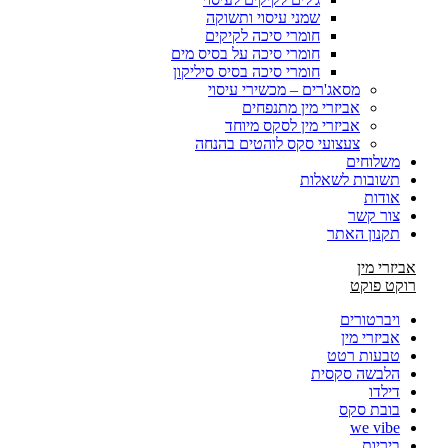
שמני עיסוי ותשוקה
חומרי סיכה לקיקים
חומרי סיכה על בסיס מים
חומרי סיכה בסיס סיליקון
מסאג'רים – מכשירי עיסוי
אביזרי מין מתנפחים
אביזרי מין לסקס מיוחד
צעצועי סקס לוהטים בהנחה
משלוחים
תשובות לשאלות
אודות
צור קשר
תקנון האתר
אביזרי מין
רוקט פוקט
ויברטורים
אביזרי מין
טבעות רטט
הלבשה סקסית
דילדו
בובת סקס
we vibe
ביריות