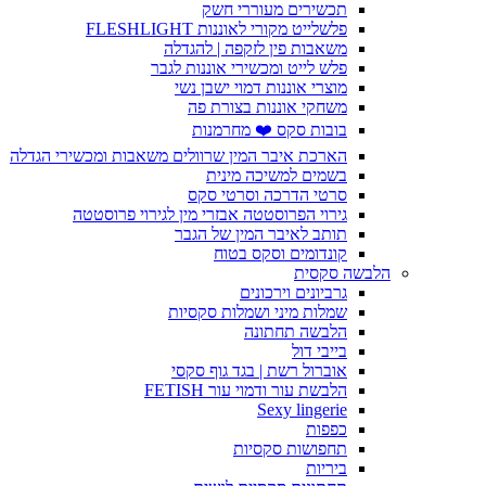
תכשירים מעוררי חשק
פלשלייט מקורי לאוננות FLESHLIGHT
משאבות פין לזקפה | להגדלה
פלש לייט ומכשירי אוננות לגבר
מוצרי אוננות דמוי ישבן נשי
משחקי אוננות בצורת פה
בובות סקס ❤️ מחרמנות
הארכת איבר המין שרוולים משאבות ומכשירי הגדלה
בשמים למשיכה מינית
סרטי הדרכה וסרטי סקס
גירוי הפרוסטטה אבזרי מין לגירוי פרוסטטה
תותב לאיבר המין של הגבר
קונדומים וסקס בטוח
הלבשה סקסית
גרביונים וירכונים
שמלות מיני ושמלות סקסיות
הלבשה תחתונה
בייבי דול
אוברול רשת | בגד גוף סקסי
הלבשת עור ודמוי עור FETISH
Sexy lingerie
כפפות
תחפושות סקסיות
ביריות