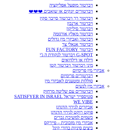
ויברטור מופעל אפליקציה
ויברטורים יונקים או שואבים ❤️❤️❤️
ויברטור רך ויברטור סייבר סקין
ויברטור ארנבון
ויברטור סיליקון
ויברטור מאלץ אורגזמה
ויברטור ואביזרי מין גדולים
ויברטור אנאלי צר
ויברטור FUN FACTORY
G-SPOT ויברטור לנקודת ה ג'י
דילדו או דילדואים
מיני ויברטור ויברטור קטן
אביזרי מין פרימיום
ויברטורים פרימיום
סוללות ומטענים לאביזרי מין
אביזרי מין לנשים
ויברטורים עם שליטה מרחוק
סטיספייר ישראל SATISFYER IN ISRAEL
WE VIBE
אביזרים לגירוי הדגדגן
פוקט רוקט לגירוי הדגדגן
בשמים למשיכת גברים
אביזרי מין מזכוכית – פיירקס
ביצים סיניות כדורי קיגל