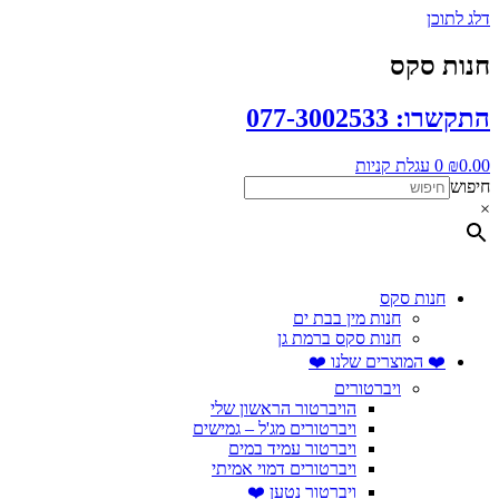
דלג לתוכן
חנות סקס
התקשרו: 077-3002533
0.00
₪
0
עגלת קניות
חיפוש
×
חנות סקס
חנות מין בבת ים
חנות סקס ברמת גן
❤️ המוצרים שלנו ❤️
ויברטורים
הויברטור הראשון שלי
ויברטורים מג'ל – גמישים
ויברטור עמיד במים
ויברטורים דמוי אמיתי
ויברטור נטען ❤️