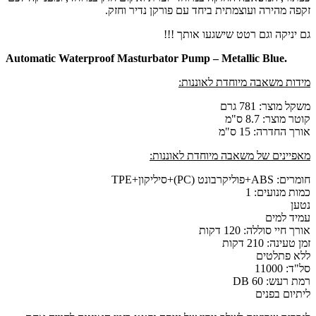
זקפה מהירה ועוצמתית ביחד עם פורקן נדיר וחזק.
גם יניקה וגם רטט שישגעו אותך !!!
.Automatic Waterproof Masturbator Pump – Metallic Blue
מידות משאבה מיוחדת לאוננות:
משקל מוצר: 781 גרם
קוטר מוצר: 8.7 ס"מ
אורך החדרה: 15 ס"מ
מאפיינים של משאבה מיוחדת לאוננות:
חומרים: ABS+פוליקרבונט (PC)+סיליקון+TPE
כמות מנועים: 1
נטען
עמיד למים
אורך חיי סוללה: 120 דקות
זמן טעינה: 210 דקות
ללא פתלטים
סל"ד: 11000
רמת רעש: 60 DB
ליתיום בפנים