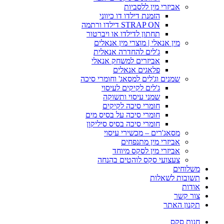
אביזרי מין ללסביות
הזמנת דילדו דו כיווני
STRAP ON דילדו ורתמה
תחתון לדילדו או ויברטור
מין אנאלי | מוצרי מין אנאלים
ג'לים להחדרה אנאלית
אביזרים למשחק אנאלי
פלאגים אנאלים
שמנים וג'לים למסאג' וחומרי סיכה
ג'לים לקיקים לעיסוי
שמני עיסוי ותשוקה
חומרי סיכה לקיקים
חומרי סיכה על בסיס מים
חומרי סיכה בסיס סיליקון
מסאג'רים – מכשירי עיסוי
אביזרי מין מתנפחים
אביזרי מין לסקס מיוחד
צעצועי סקס לוהטים בהנחה
משלוחים
תשובות לשאלות
אודות
צור קשר
תקנון האתר
חנות סקס