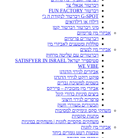
ויברטור אנאלי צר
ויברטור FUN FACTORY
G-SPOT ויברטור לנקודת ה ג'י
דילדו או דילדואים
מיני ויברטור ויברטור קטן
אביזרי מין פרימיום
ויברטורים פרימיום
סוללות ומטענים לאביזרי מין
אביזרי מין לנשים
ויברטורים עם שליטה מרחוק
סטיספייר ישראל SATISFYER IN ISRAEL
WE VIBE
אביזרים לגירוי הדגדגן
פוקט רוקט לגירוי הדגדגן
בשמים למשיכת גברים
אביזרי מין מזכוכית – פיירקס
ביצים סיניות כדורי קיגל
פרפרים לגירוי חיצוני
תכשירים מעוררי חשק
משחקי סקס וגימיקים למסיבות
מתנות סקסיות
משחקים סקסיים לזוגות | משחקים במיניות
אביזרי מין לזוגות
טבעות רטט גומרים ביחד