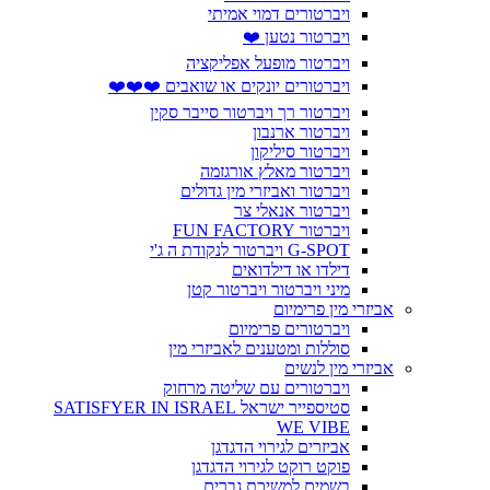
ויברטורים דמוי אמיתי
ויברטור נטען ❤️
ויברטור מופעל אפליקציה
ויברטורים יונקים או שואבים ❤️❤️❤️
ויברטור רך ויברטור סייבר סקין
ויברטור ארנבון
ויברטור סיליקון
ויברטור מאלץ אורגזמה
ויברטור ואביזרי מין גדולים
ויברטור אנאלי צר
ויברטור FUN FACTORY
G-SPOT ויברטור לנקודת ה ג'י
דילדו או דילדואים
מיני ויברטור ויברטור קטן
אביזרי מין פרימיום
ויברטורים פרימיום
סוללות ומטענים לאביזרי מין
אביזרי מין לנשים
ויברטורים עם שליטה מרחוק
סטיספייר ישראל SATISFYER IN ISRAEL
WE VIBE
אביזרים לגירוי הדגדגן
פוקט רוקט לגירוי הדגדגן
בשמים למשיכת גברים