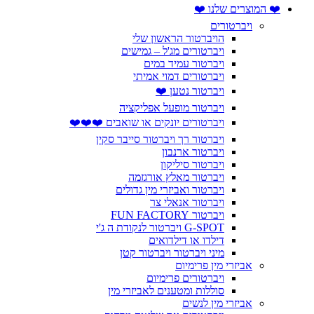
❤️ המוצרים שלנו ❤️
ויברטורים
הויברטור הראשון שלי
ויברטורים מג'ל – גמישים
ויברטור עמיד במים
ויברטורים דמוי אמיתי
ויברטור נטען ❤️
ויברטור מופעל אפליקציה
ויברטורים יונקים או שואבים ❤️❤️❤️
ויברטור רך ויברטור סייבר סקין
ויברטור ארנבון
ויברטור סיליקון
ויברטור מאלץ אורגזמה
ויברטור ואביזרי מין גדולים
ויברטור אנאלי צר
ויברטור FUN FACTORY
G-SPOT ויברטור לנקודת ה ג'י
דילדו או דילדואים
מיני ויברטור ויברטור קטן
אביזרי מין פרימיום
ויברטורים פרימיום
סוללות ומטענים לאביזרי מין
אביזרי מין לנשים