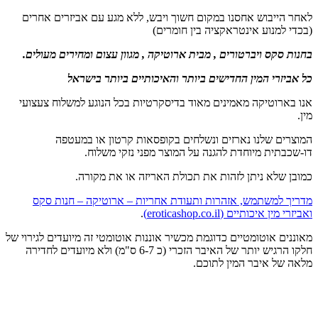
לאחר הייבוש אחסנו במקום חשוך ויבש, ללא מגע עם אביזרים אחרים
(בכדי למנוע אינטראקציה בין חומרים)
בחנות סקס ויברטורים , מבית ארוטיקה , מגוון עצום ומחירים מעולים.
כל אביזרי המין החדישים ביותר והאיכותיים ביותר בישראל
אנו בארוטיקה מאמינים מאוד בדיסקרטיות בכל הנוגע למשלוח צעצועי
מין.
המוצרים שלנו נארזים ונשלחים בקופסאות קרטון או במעטפה
דו-שכבתית מיוחדת להגנה על המוצר מפני נזקי משלוח.
כמובן שלא ניתן לזהות את תכולת האריזה או את מקורה.
מדריך למשתמש, אזהרות ותעודת אחריות – ארוטיקה – חנות סקס
ואביזרי מין איכותיים (eroticashop.co.il)
.
מאוננים אוטומטיים כדוגמת מכשיר אוננות אוטומטי זה מיועדים לגירוי של
חלקו הרגיש יותר של האיבר הזכרי (כ 6-7 ס"מ) ולא מיועדים לחדירה
מלאה של איבר המין לתוכם.