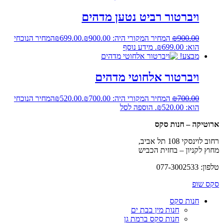
ויברטור רביט נטען מדהים
900.00
₪
המחיר המקורי היה: ₪900.00.
699.00
₪
המחיר הנוכחי
הוא: ₪699.00.
מידע נוסף
מבצע!
ויברטור אלחוטי מדהים
700.00
₪
המחיר המקורי היה: ₪700.00.
520.00
₪
המחיר הנוכחי
הוא: ₪520.00.
הוספה לסל
ארוטיקה – חנות סקס
רחוב לוינסקי 108 תל אביב,
מחוץ לקניון – בחזית הכביש
טלפון: 077-3002533
סקס שופ
חנות סקס
חנות מין בבת ים
חנות סקס ברמת גן