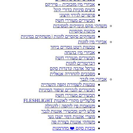
אביזרי מין מזכוכית – פיירקס
ביצים סיניות כדורי קיגל
פרפרים לגירוי חיצוני
תכשירים מעוררי חשק
משחקי סקס וגימיקים למסיבות
מתנות סקסיות
משחקים סקסיים לזוגות | משחקים במיניות
אביזרי מין לזוגות
טבעות רטט גומרים ביחד
אביזרי מין בהנחה
תכשירים מעוררי חשק
ויברטורים לזוגות
ערסל אהבה ונדנדות סקס
מסככים להחדרה אנאלית
אביזרי מין לגבר
טבעות לשמירת זקפה והשהייה
תכשירים לגברים שיפור המיניות
תכשירים מעוררי חשק
פלשלייט מקורי לאוננות FLESHLIGHT
משאבות פין לזקפה | להגדלה
פלש לייט ומכשירי אוננות לגבר
מוצרי אוננות דמוי ישבן נשי
משחקי אוננות בצורת פה
בובות סקס ❤️ מחרמנות