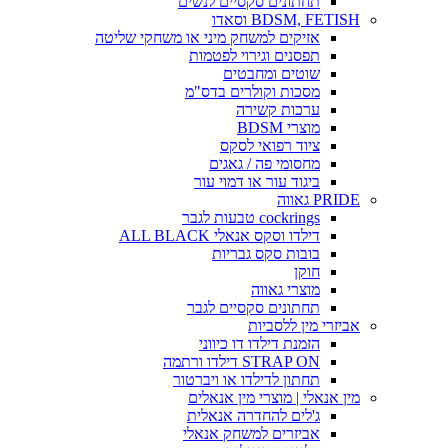
תחתונים סקסיים לנשים
BDSM, FETISH וסאדו
אזיקים למשחק מיני או משחקי שליטה
תפסנים וגירוי לפטמות
שוטים ומחבטים
מסכות וקולרים בדס"מ
ערכות קשירה
מוצרי BDSM
ציוד רפואי לסקס
מחסומי פה / גאגים
ביגוד עור או דמוי עור
PRIDE גאווה
cockrings טבעות לגבר
דילדו וסקס אנאלי ALL BLACK
בובות סקס גבריות
חוקן
מוצרי גאווה
תחתונים סקסיים לגבר
אביזרי מין ללסביות
הזמנת דילדו דו כיווני
STRAP ON דילדו ורתמה
תחתון לדילדו או ויברטור
מין אנאלי | מוצרי מין אנאלים
ג'לים להחדרה אנאלית
אביזרים למשחק אנאלי