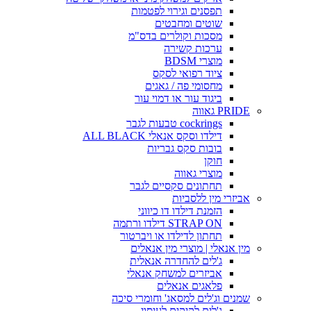
תפסנים וגירוי לפטמות
שוטים ומחבטים
מסכות וקולרים בדס"מ
ערכות קשירה
מוצרי BDSM
ציוד רפואי לסקס
מחסומי פה / גאגים
ביגוד עור או דמוי עור
PRIDE גאווה
cockrings טבעות לגבר
דילדו וסקס אנאלי ALL BLACK
בובות סקס גבריות
חוקן
מוצרי גאווה
תחתונים סקסיים לגבר
אביזרי מין ללסביות
הזמנת דילדו דו כיווני
STRAP ON דילדו ורתמה
תחתון לדילדו או ויברטור
מין אנאלי | מוצרי מין אנאלים
ג'לים להחדרה אנאלית
אביזרים למשחק אנאלי
פלאגים אנאלים
שמנים וג'לים למסאג' וחומרי סיכה
ג'לים לקיקים לעיסוי