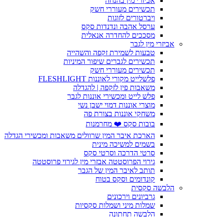
אביזרי מין בהנחה
תכשירים מעוררי חשק
ויברטורים לזוגות
ערסל אהבה ונדנדות סקס
מסככים להחדרה אנאלית
אביזרי מין לגבר
טבעות לשמירת זקפה והשהייה
תכשירים לגברים שיפור המיניות
תכשירים מעוררי חשק
פלשלייט מקורי לאוננות FLESHLIGHT
משאבות פין לזקפה | להגדלה
פלש לייט ומכשירי אוננות לגבר
מוצרי אוננות דמוי ישבן נשי
משחקי אוננות בצורת פה
בובות סקס ❤️ מחרמנות
הארכת איבר המין שרוולים משאבות ומכשירי הגדלה
בשמים למשיכה מינית
סרטי הדרכה וסרטי סקס
גירוי הפרוסטטה אבזרי מין לגירוי פרוסטטה
תותב לאיבר המין של הגבר
קונדומים וסקס בטוח
הלבשה סקסית
גרביונים וירכונים
שמלות מיני ושמלות סקסיות
הלבשה תחתונה