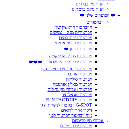
חנות מין בבת ים
חנות סקס ברמת גן
❤️ המוצרים שלנו ❤️
ויברטורים
הויברטור הראשון שלי
ויברטורים מג'ל – גמישים
ויברטור עמיד במים
ויברטורים דמוי אמיתי
ויברטור נטען ❤️
ויברטור מופעל אפליקציה
ויברטורים יונקים או שואבים ❤️❤️❤️
ויברטור רך ויברטור סייבר סקין
ויברטור ארנבון
ויברטור סיליקון
ויברטור מאלץ אורגזמה
ויברטור ואביזרי מין גדולים
ויברטור אנאלי צר
ויברטור FUN FACTORY
G-SPOT ויברטור לנקודת ה ג'י
דילדו או דילדואים
מיני ויברטור ויברטור קטן
אביזרי מין פרימיום
ויברטורים פרימיום