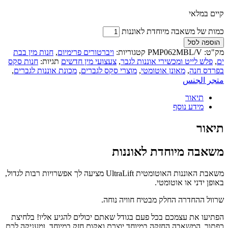
קיים במלאי
כמות של משאבה מיוחדת לאוננות
הוספה לסל
מק"ט:
PMP062MBL/V
קטגוריות:
ויברטורים פרימיום
,
חנות מין בבת
ים
,
פלש לייט ומכשירי אוננות לגבר
,
צעצועי מין חדשים
תגיות:
חנות סקס
בפרדס חנה
,
מאונן אוטומטי
,
מוצרי סקס לגברים
,
מכונת אוננות לגברים
,
متجر الجنس
תיאור
מידע נוסף
תיאור
משאבה מיוחדת לאוננות
משאבת האוננות האוטומטית UltraLift מציעה לך אפשרויות רבות לגדול,
באופן ידני או אוטומטי.
שרוול ההחדרה החלק מבטיח חוויה נוחה.
הפתיעו את עצמכם בכל פעם בגודל שאתם יכולים להגיע אליו! בלחיצת
כפתור, המשאבה החזקה במיוחד יוצרת ואקום חזק במיוחד, ומעניקה לכם