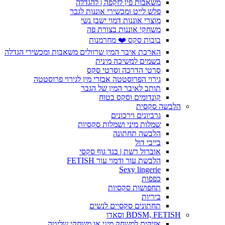
משאבות פין לזקפה | להגדלה
פלש לייט ומכשירי אוננות לגבר
מוצרי אוננות דמוי ישבן נשי
משחקי אוננות בצורת פה
בובות סקס ❤️ מחרמנות
הארכת איבר המין שרוולים משאבות ומכשירי הגדלה
בשמים למשיכה מינית
סרטי הדרכה וסרטי סקס
גירוי הפרוסטטה אבזרי מין לגירוי פרוסטטה
תותב לאיבר המין של הגבר
קונדומים וסקס בטוח
הלבשה סקסית
גרביונים וירכונים
שמלות מיני ושמלות סקסיות
הלבשה תחתונה
בייבי דול
אוברול רשת | בגד גוף סקסי
הלבשת עור ודמוי עור FETISH
Sexy lingerie
כפפות
תחפושות סקסיות
ביריות
תחתונים סקסיים לנשים
BDSM, FETISH וסאדו
אזיקים למשחק מיני או משחקי שליטה