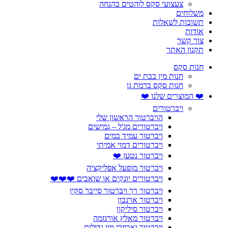
צעצועי סקס לוהטים בהנחה
משלוחים
תשובות לשאלות
אודות
צור קשר
תקנון האתר
חנות סקס
חנות מין בבת ים
חנות סקס ברמת גן
❤️ המוצרים שלנו ❤️
ויברטורים
הויברטור הראשון שלי
ויברטורים מג'ל – גמישים
ויברטור עמיד במים
ויברטורים דמוי אמיתי
ויברטור נטען ❤️
ויברטור מופעל אפליקציה
ויברטורים יונקים או שואבים ❤️❤️❤️
ויברטור רך ויברטור סייבר סקין
ויברטור ארנבון
ויברטור סיליקון
ויברטור מאלץ אורגזמה
ויברטור ואביזרי מין גדולים