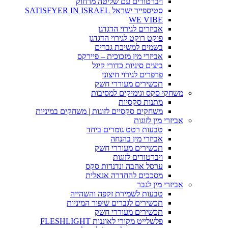
ויברטורים עם שליטה מרחוק
סטיספייר ישראל SATISFYER IN ISRAEL
WE VIBE
אביזרים לגירוי הדגדגן
פוקט רוקט לגירוי הדגדגן
בשמים למשיכת גברים
אביזרי מין מזכוכית – פיירקס
ביצים סיניות כדורי קיגל
פרפרים לגירוי חיצוני
תכשירים מעוררי חשק
משחקי סקס וגימיקים למסיבות
מתנות סקסיות
משחקים סקסיים לזוגות | משחקים במיניות
אביזרי מין לזוגות
טבעות רטט גומרים ביחד
אביזרי מין בהנחה
תכשירים מעוררי חשק
ויברטורים לזוגות
ערסל אהבה ונדנדות סקס
מסככים להחדרה אנאלית
אביזרי מין לגבר
טבעות לשמירת זקפה והשהייה
תכשירים לגברים שיפור המיניות
תכשירים מעוררי חשק
פלשלייט מקורי לאוננות FLESHLIGHT