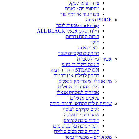
ציוד רפואי לסקס
מחסומי פה / גאגים
ביגוד עור או דמוי עור
PRIDE גאווה
cockrings טבעות לגבר
דילדו וסקס אנאלי ALL BLACK
בובות סקס גבריות
חוקן
מוצרי גאווה
תחתונים סקסיים לגבר
אביזרי מין ללסביות
הזמנת דילדו דו כיווני
STRAP ON דילדו ורתמה
תחתון לדילדו או ויברטור
מין אנאלי | מוצרי מין אנאלים
ג'לים להחדרה אנאלית
אביזרים למשחק אנאלי
פלאגים אנאלים
שמנים וג'לים למסאג' וחומרי סיכה
ג'לים לקיקים לעיסוי
שמני עיסוי ותשוקה
חומרי סיכה לקיקים
חומרי סיכה על בסיס מים
חומרי סיכה בסיס סיליקון
מסאג'רים – מכשירי עיסוי