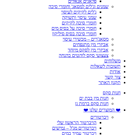
פלאגים אנאלים
שמנים וג'לים למסאג' וחומרי סיכה
ג'לים לקיקים לעיסוי
שמני עיסוי ותשוקה
חומרי סיכה לקיקים
חומרי סיכה על בסיס מים
חומרי סיכה בסיס סיליקון
מסאג'רים – מכשירי עיסוי
אביזרי מין מתנפחים
אביזרי מין לסקס מיוחד
צעצועי סקס לוהטים בהנחה
משלוחים
תשובות לשאלות
אודות
צור קשר
תקנון האתר
חנות סקס
חנות מין בבת ים
חנות סקס ברמת גן
❤️ המוצרים שלנו ❤️
ויברטורים
הויברטור הראשון שלי
ויברטורים מג'ל – גמישים
ויברטור עמיד במים