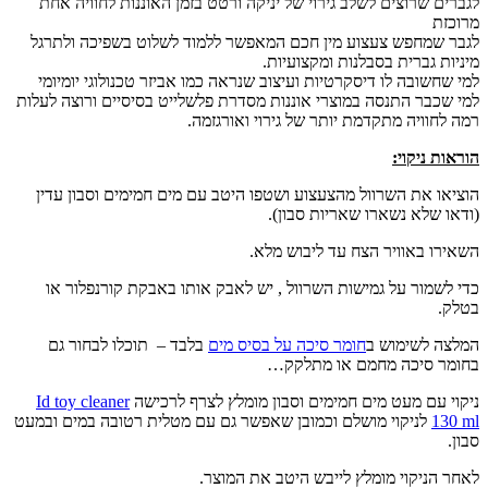
לגברים שרוצים לשלב גירוי של יניקה ורטט בזמן האוננות לחוויה אחת
מרוכזת
לגבר שמחפש צעצוע מין חכם המאפשר ללמוד לשלוט בשפיכה ולתרגל
מיניות גברית בסבלנות ומקצועיות.
למי שחשובה לו דיסקרטיות ועיצוב שנראה כמו אביזר טכנולוגי יומיומי
למי שכבר התנסה במוצרי אוננות מסדרת פלשלייט בסיסיים ורוצה לעלות
רמה לחוויה מתקדמת יותר של גירוי ואורגזמה.
הוראות ניקוי:
הוציאו את השרוול מהצעצוע ושטפו היטב עם מים חמימים וסבון עדין
(ודאו שלא נשארו שאריות סבון).
השאירו באוויר הצח עד ליבוש מלא.
כדי לשמור על גמישות השרוול , יש לאבק אותו באבקת קורנפלור או
בטלק.
המלצה לשימוש ב
חומר סיכה על בסיס מים
בלבד – תוכלו לבחור גם
בחומר סיכה מחמם או מתלקק…
ניקוי עם מעט מים חמימים וסבון מומלץ לצרף לרכישה
Id toy cleaner
130 ml
לניקוי מושלם וכמובן שאפשר גם עם מטלית רטובה במים ובמעט
סבון.
לאחר הניקוי מומלץ לייבש היטב את המוצר.