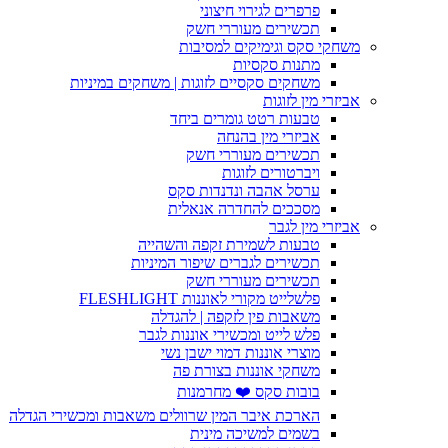
פרפרים לגירוי חיצוני
תכשירים מעוררי חשק
משחקי סקס וגימיקים למסיבות
מתנות סקסיות
משחקים סקסיים לזוגות | משחקים במיניות
אביזרי מין לזוגות
טבעות רטט גומרים ביחד
אביזרי מין בהנחה
תכשירים מעוררי חשק
ויברטורים לזוגות
ערסל אהבה ונדנדות סקס
מסככים להחדרה אנאלית
אביזרי מין לגבר
טבעות לשמירת זקפה והשהייה
תכשירים לגברים שיפור המיניות
תכשירים מעוררי חשק
פלשלייט מקורי לאוננות FLESHLIGHT
משאבות פין לזקפה | להגדלה
פלש לייט ומכשירי אוננות לגבר
מוצרי אוננות דמוי ישבן נשי
משחקי אוננות בצורת פה
בובות סקס ❤️ מחרמנות
הארכת איבר המין שרוולים משאבות ומכשירי הגדלה
בשמים למשיכה מינית