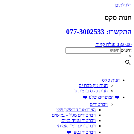
דלג לתוכן
חנות סקס
התקשרו: 077-3002533
0.00
₪
0
עגלת קניות
חיפוש
×
חנות סקס
חנות מין בבת ים
חנות סקס ברמת גן
❤️ המוצרים שלנו ❤️
ויברטורים
הויברטור הראשון שלי
ויברטורים מג'ל – גמישים
ויברטור עמיד במים
ויברטורים דמוי אמיתי
ויברטור נטען ❤️