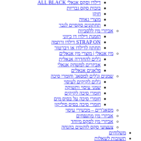
דילדו וסקס אנאלי ALL BLACK
בובות סקס גבריות
חוקן
מוצרי גאווה
תחתונים סקסיים לגבר
אביזרי מין ללסביות
הזמנת דילדו דו כיווני
STRAP ON דילדו ורתמה
תחתון לדילדו או ויברטור
מין אנאלי | מוצרי מין אנאלים
ג'לים להחדרה אנאלית
אביזרים למשחק אנאלי
פלאגים אנאלים
שמנים וג'לים למסאג' וחומרי סיכה
ג'לים לקיקים לעיסוי
שמני עיסוי ותשוקה
חומרי סיכה לקיקים
חומרי סיכה על בסיס מים
חומרי סיכה בסיס סיליקון
מסאג'רים – מכשירי עיסוי
אביזרי מין מתנפחים
אביזרי מין לסקס מיוחד
צעצועי סקס לוהטים בהנחה
משלוחים
תשובות לשאלות