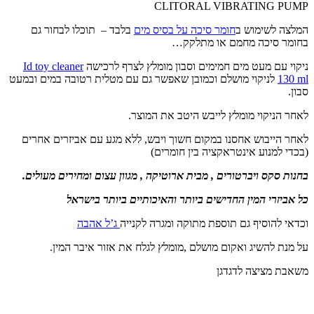
CLITORAL VIBRATING PUMP
המלצה לשימוש ב
חומר סיכה על בסיס מים
בלבד – תוכלו לבחור גם
בחומר סיכה מחמם או מתלקק…
ניקוי עם מעט מים חמימים וסבון מומלץ לצרף לרכישה
Id toy cleaner
130 ml
לניקוי מושלם וכמובן שאפשר גם עם מטלית רטובה במים ובמעט
סבון.
לאחר הניקוי מומלץ לייבש היטב את המוצר.
לאחר הייבוש אחסנו במקום חשוך ויבש, ללא מגע עם אביזרים אחרים
(בכדי למנוע אינטראקציה בין חומרים)
בחנות סקס ויברטורים , מבית ארוטיקה , מגוון עצום ומחירים מעולים.
כל אביזרי המין החדישים ביותר והאיכותיים ביותר בישראל
וכדאי להוסיף גם תוספת מתוקה ומגרה לקנייה
ג’ל אהבה
על מנת להשיג ואקום מושלם ,מומלץ לגלח את אזור איבר המין.
משאבת מציצה לדגדגן