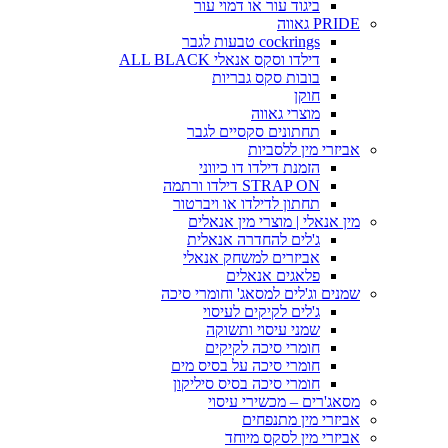
ביגוד עור או דמוי עור
PRIDE גאווה
cockrings טבעות לגבר
דילדו וסקס אנאלי ALL BLACK
בובות סקס גבריות
חוקן
מוצרי גאווה
תחתונים סקסיים לגבר
אביזרי מין ללסביות
הזמנת דילדו דו כיווני
STRAP ON דילדו ורתמה
תחתון לדילדו או ויברטור
מין אנאלי | מוצרי מין אנאלים
ג'לים להחדרה אנאלית
אביזרים למשחק אנאלי
פלאגים אנאלים
שמנים וג'לים למסאג' וחומרי סיכה
ג'לים לקיקים לעיסוי
שמני עיסוי ותשוקה
חומרי סיכה לקיקים
חומרי סיכה על בסיס מים
חומרי סיכה בסיס סיליקון
מסאג'רים – מכשירי עיסוי
אביזרי מין מתנפחים
אביזרי מין לסקס מיוחד