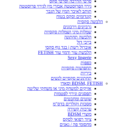
סרטי הדרכה וסרטי סקס
גירוי הפרוסטטה אבזרי מין לגירוי פרוסטטה
תותב לאיבר המין של הגבר
קונדומים וסקס בטוח
הלבשה סקסית
גרביונים וירכונים
שמלות מיני ושמלות סקסיות
הלבשה תחתונה
בייבי דול
אוברול רשת | בגד גוף סקסי
הלבשת עור ודמוי עור FETISH
Sexy lingerie
כפפות
תחפושות סקסיות
ביריות
תחתונים סקסיים לנשים
BDSM, FETISH וסאדו
אזיקים למשחק מיני או משחקי שליטה
תפסנים וגירוי לפטמות
שוטים ומחבטים
מסכות וקולרים בדס"מ
ערכות קשירה
מוצרי BDSM
ציוד רפואי לסקס
מחסומי פה / גאגים