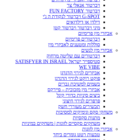
ויברטור אנאלי צר
ויברטור FUN FACTORY
G-SPOT ויברטור לנקודת ה ג'י
דילדו או דילדואים
מיני ויברטור ויברטור קטן
אביזרי מין פרימיום
ויברטורים פרימיום
סוללות ומטענים לאביזרי מין
אביזרי מין לנשים
ויברטורים עם שליטה מרחוק
סטיספייר ישראל SATISFYER IN ISRAEL
WE VIBE
אביזרים לגירוי הדגדגן
פוקט רוקט לגירוי הדגדגן
בשמים למשיכת גברים
אביזרי מין מזכוכית – פיירקס
ביצים סיניות כדורי קיגל
פרפרים לגירוי חיצוני
תכשירים מעוררי חשק
משחקי סקס וגימיקים למסיבות
מתנות סקסיות
משחקים סקסיים לזוגות | משחקים במיניות
אביזרי מין לזוגות
טבעות רטט גומרים ביחד