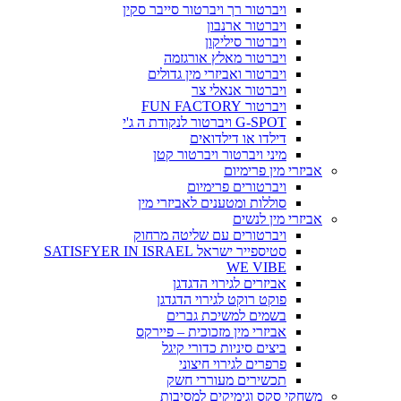
ויברטור רך ויברטור סייבר סקין
ויברטור ארנבון
ויברטור סיליקון
ויברטור מאלץ אורגזמה
ויברטור ואביזרי מין גדולים
ויברטור אנאלי צר
ויברטור FUN FACTORY
G-SPOT ויברטור לנקודת ה ג'י
דילדו או דילדואים
מיני ויברטור ויברטור קטן
אביזרי מין פרימיום
ויברטורים פרימיום
סוללות ומטענים לאביזרי מין
אביזרי מין לנשים
ויברטורים עם שליטה מרחוק
סטיספייר ישראל SATISFYER IN ISRAEL
WE VIBE
אביזרים לגירוי הדגדגן
פוקט רוקט לגירוי הדגדגן
בשמים למשיכת גברים
אביזרי מין מזכוכית – פיירקס
ביצים סיניות כדורי קיגל
פרפרים לגירוי חיצוני
תכשירים מעוררי חשק
משחקי סקס וגימיקים למסיבות