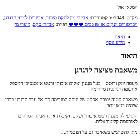
המלאי אזל
מק"ט:
7048/V
קטגוריות:
אביזרי מין לסקס מיוחד
,
אביזרים לגירוי הדגדגן
,
ויברטורים יונקים או שואבים ❤️❤️❤️
תגיות:
אביזרי סקס
,
מוצרי מין
תיאור
מידע נוסף
תיאור
משאבת מציצה לדגדגן
מעסה יונק ורוטט – בעל מנגנון ואקום איכותי ורטט אינטנסיבי המספק
אורגזמה דגדגנית מדהימה.
משאבה קטנה יוצרת אפקט של יניקה המזרימה דם אל עבר הדגדגן בכדי
שיהיה רגיש יותר.
הוסיפי לה מנגנון רטט איכותי ושקט, וקיבלת את האביזר המדהים
לאורגזמה קליטוראלית.
ניתן להשתמש בשאיבה גם על הפטמות…