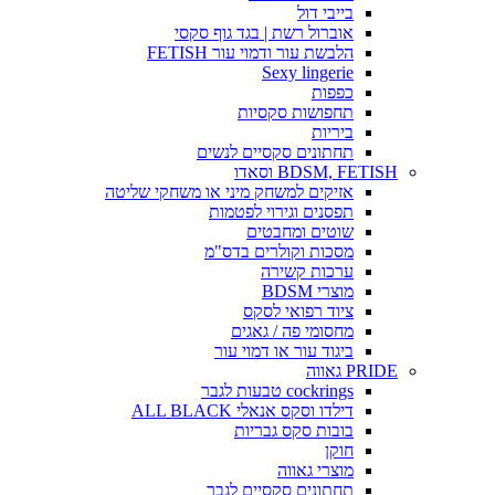
בייבי דול
אוברול רשת | בגד גוף סקסי
הלבשת עור ודמוי עור FETISH
Sexy lingerie
כפפות
תחפושות סקסיות
ביריות
תחתונים סקסיים לנשים
BDSM, FETISH וסאדו
אזיקים למשחק מיני או משחקי שליטה
תפסנים וגירוי לפטמות
שוטים ומחבטים
מסכות וקולרים בדס"מ
ערכות קשירה
מוצרי BDSM
ציוד רפואי לסקס
מחסומי פה / גאגים
ביגוד עור או דמוי עור
PRIDE גאווה
cockrings טבעות לגבר
דילדו וסקס אנאלי ALL BLACK
בובות סקס גבריות
חוקן
מוצרי גאווה
תחתונים סקסיים לגבר