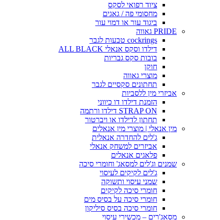
ציוד רפואי לסקס
מחסומי פה / גאגים
ביגוד עור או דמוי עור
PRIDE גאווה
cockrings טבעות לגבר
דילדו וסקס אנאלי ALL BLACK
בובות סקס גבריות
חוקן
מוצרי גאווה
תחתונים סקסיים לגבר
אביזרי מין ללסביות
הזמנת דילדו דו כיווני
STRAP ON דילדו ורתמה
תחתון לדילדו או ויברטור
מין אנאלי | מוצרי מין אנאלים
ג'לים להחדרה אנאלית
אביזרים למשחק אנאלי
פלאגים אנאלים
שמנים וג'לים למסאג' וחומרי סיכה
ג'לים לקיקים לעיסוי
שמני עיסוי ותשוקה
חומרי סיכה לקיקים
חומרי סיכה על בסיס מים
חומרי סיכה בסיס סיליקון
מסאג'רים – מכשירי עיסוי