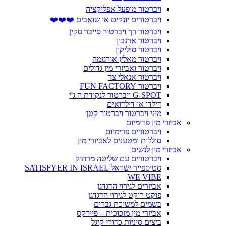
ויברטור מופעל אפליקציה
ויברטורים יונקים או שואבים ❤️❤️❤️
ויברטור רך ויברטור סייבר סקין
ויברטור ארנבון
ויברטור סיליקון
ויברטור מאלץ אורגזמה
ויברטור ואביזרי מין גדולים
ויברטור אנאלי צר
ויברטור FUN FACTORY
G-SPOT ויברטור לנקודת ה ג'י
דילדו או דילדואים
מיני ויברטור ויברטור קטן
אביזרי מין פרימיום
ויברטורים פרימיום
סוללות ומטענים לאביזרי מין
אביזרי מין לנשים
ויברטורים עם שליטה מרחוק
סטיספייר ישראל SATISFYER IN ISRAEL
WE VIBE
אביזרים לגירוי הדגדגן
פוקט רוקט לגירוי הדגדגן
בשמים למשיכת גברים
אביזרי מין מזכוכית – פיירקס
ביצים סיניות כדורי קיגל