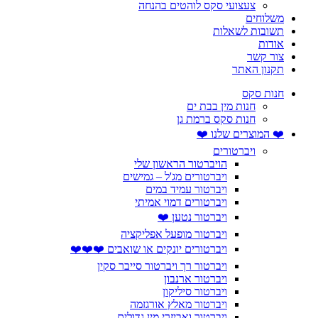
צעצועי סקס לוהטים בהנחה
משלוחים
תשובות לשאלות
אודות
צור קשר
תקנון האתר
חנות סקס
חנות מין בבת ים
חנות סקס ברמת גן
❤️ המוצרים שלנו ❤️
ויברטורים
הויברטור הראשון שלי
ויברטורים מג'ל – גמישים
ויברטור עמיד במים
ויברטורים דמוי אמיתי
ויברטור נטען ❤️
ויברטור מופעל אפליקציה
ויברטורים יונקים או שואבים ❤️❤️❤️
ויברטור רך ויברטור סייבר סקין
ויברטור ארנבון
ויברטור סיליקון
ויברטור מאלץ אורגזמה
ויברטור ואביזרי מין גדולים