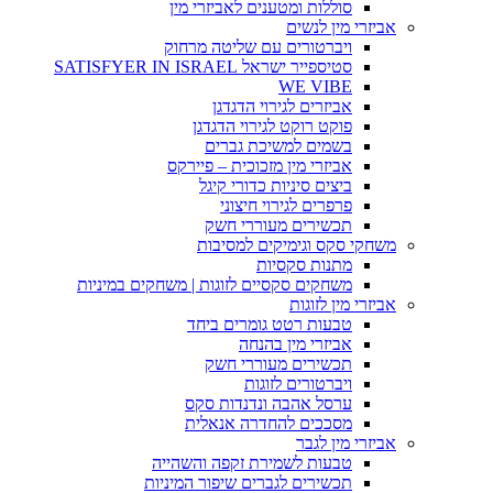
סוללות ומטענים לאביזרי מין
אביזרי מין לנשים
ויברטורים עם שליטה מרחוק
סטיספייר ישראל SATISFYER IN ISRAEL
WE VIBE
אביזרים לגירוי הדגדגן
פוקט רוקט לגירוי הדגדגן
בשמים למשיכת גברים
אביזרי מין מזכוכית – פיירקס
ביצים סיניות כדורי קיגל
פרפרים לגירוי חיצוני
תכשירים מעוררי חשק
משחקי סקס וגימיקים למסיבות
מתנות סקסיות
משחקים סקסיים לזוגות | משחקים במיניות
אביזרי מין לזוגות
טבעות רטט גומרים ביחד
אביזרי מין בהנחה
תכשירים מעוררי חשק
ויברטורים לזוגות
ערסל אהבה ונדנדות סקס
מסככים להחדרה אנאלית
אביזרי מין לגבר
טבעות לשמירת זקפה והשהייה
תכשירים לגברים שיפור המיניות