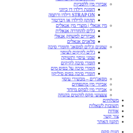
אביזרי מין ללסביות
הזמנת דילדו דו כיווני
STRAP ON דילדו ורתמה
תחתון לדילדו או ויברטור
מין אנאלי | מוצרי מין אנאלים
ג'לים להחדרה אנאלית
אביזרים למשחק אנאלי
פלאגים אנאלים
שמנים וג'לים למסאג' וחומרי סיכה
ג'לים לקיקים לעיסוי
שמני עיסוי ותשוקה
חומרי סיכה לקיקים
חומרי סיכה על בסיס מים
חומרי סיכה בסיס סיליקון
מסאג'רים – מכשירי עיסוי
אביזרי מין מתנפחים
אביזרי מין לסקס מיוחד
צעצועי סקס לוהטים בהנחה
משלוחים
תשובות לשאלות
אודות
צור קשר
תקנון האתר
חנות סקס