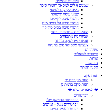
פלאגים אנאלים
שמנים וג'לים למסאג' וחומרי סיכה
ג'לים לקיקים לעיסוי
שמני עיסוי ותשוקה
חומרי סיכה לקיקים
חומרי סיכה על בסיס מים
חומרי סיכה בסיס סיליקון
מסאג'רים – מכשירי עיסוי
אביזרי מין מתנפחים
אביזרי מין לסקס מיוחד
צעצועי סקס לוהטים בהנחה
משלוחים
תשובות לשאלות
אודות
צור קשר
תקנון האתר
חנות סקס
חנות מין בבת ים
חנות סקס ברמת גן
❤️ המוצרים שלנו ❤️
ויברטורים
הויברטור הראשון שלי
ויברטורים מג'ל – גמישים
ויברטור עמיד במים