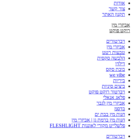
אודות
צור קשר
תקנון האתר
אביזרי מין
רוקט פוקט
ויברטורים
אביזרי מין
טבעות רטט
הלבשה סקסית
דילדו
בובת סקס
we vibe
ביריות
ביצים סיניות
ויברטור רוקט פוקט
פלאג אנאלי
אביזרי מין לגבר
בדסמ
חנות מין בבת ים
חנות מין ברמת גן | אביזרי מין
פלשלייט מקורי לאוננות FLESHLIGHT
ויברטורים