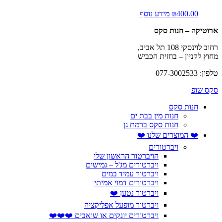
400.00
₪
מידע נוסף
ארוטיקה – חנות סקס
רחוב לוינסקי 108 תל אביב,
מחוץ לקניון – בחזית הכביש
טלפון: 077-3002533
סקס שופ
חנות סקס
חנות מין בבת ים
חנות סקס ברמת גן
❤️ המוצרים שלנו ❤️
ויברטורים
הויברטור הראשון שלי
ויברטורים מג'ל – גמישים
ויברטור עמיד במים
ויברטורים דמוי אמיתי
ויברטור נטען ❤️
ויברטור מופעל אפליקציה
ויברטורים יונקים או שואבים ❤️❤️❤️