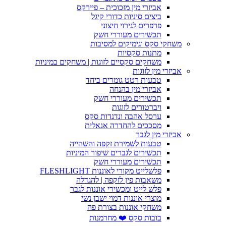
אביזרי מין מזכוכית – פיירקס
ביצים סיניות כדורי קיגל
פרפרים לגירוי חיצוני
תכשירים מעוררי חשק
משחקי סקס וגימיקים למסיבות
מתנות סקסיות
משחקים סקסיים לזוגות | משחקים במיניות
אביזרי מין לזוגות
טבעות רטט גומרים ביחד
אביזרי מין בהנחה
תכשירים מעוררי חשק
ויברטורים לזוגות
ערסל אהבה ונדנדות סקס
מסככים להחדרה אנאלית
אביזרי מין לגבר
טבעות לשמירת זקפה והשהייה
תכשירים לגברים שיפור המיניות
תכשירים מעוררי חשק
פלשלייט מקורי לאוננות FLESHLIGHT
משאבות פין לזקפה | להגדלה
פלש לייט ומכשירי אוננות לגבר
מוצרי אוננות דמוי ישבן נשי
משחקי אוננות בצורת פה
בובות סקס ❤️ מחרמנות