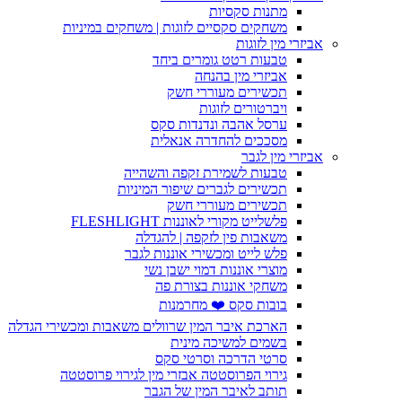
מתנות סקסיות
משחקים סקסיים לזוגות | משחקים במיניות
אביזרי מין לזוגות
טבעות רטט גומרים ביחד
אביזרי מין בהנחה
תכשירים מעוררי חשק
ויברטורים לזוגות
ערסל אהבה ונדנדות סקס
מסככים להחדרה אנאלית
אביזרי מין לגבר
טבעות לשמירת זקפה והשהייה
תכשירים לגברים שיפור המיניות
תכשירים מעוררי חשק
פלשלייט מקורי לאוננות FLESHLIGHT
משאבות פין לזקפה | להגדלה
פלש לייט ומכשירי אוננות לגבר
מוצרי אוננות דמוי ישבן נשי
משחקי אוננות בצורת פה
בובות סקס ❤️ מחרמנות
הארכת איבר המין שרוולים משאבות ומכשירי הגדלה
בשמים למשיכה מינית
סרטי הדרכה וסרטי סקס
גירוי הפרוסטטה אבזרי מין לגירוי פרוסטטה
תותב לאיבר המין של הגבר