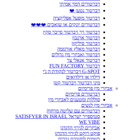
ויברטורים דמוי אמיתי
ויברטור נטען ❤️
ויברטור מופעל אפליקציה
ויברטורים יונקים או שואבים ❤️❤️❤️
ויברטור רך ויברטור סייבר סקין
ויברטור ארנבון
ויברטור סיליקון
ויברטור מאלץ אורגזמה
ויברטור ואביזרי מין גדולים
ויברטור אנאלי צר
ויברטור FUN FACTORY
G-SPOT ויברטור לנקודת ה ג'י
דילדו או דילדואים
מיני ויברטור ויברטור קטן
אביזרי מין פרימיום
ויברטורים פרימיום
סוללות ומטענים לאביזרי מין
אביזרי מין לנשים
ויברטורים עם שליטה מרחוק
סטיספייר ישראל SATISFYER IN ISRAEL
WE VIBE
אביזרים לגירוי הדגדגן
פוקט רוקט לגירוי הדגדגן
בשמים למשיכת גברים