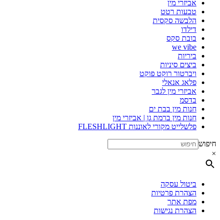
אביזרי מין
טבעות רטט
הלבשה סקסית
דילדו
בובת סקס
we vibe
ביריות
ביצים סיניות
ויברטור רוקט פוקט
פלאג אנאלי
אביזרי מין לגבר
בדסמ
חנות מין בבת ים
חנות מין ברמת גן | אביזרי מין
פלשלייט מקורי לאוננות FLESHLIGHT
חיפוש
×
ביטול עסקה
הצהרת פרטיות
מפת אתר
הצהרת נגישות