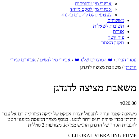
אביזרי מין מתנפחים
אביזרי מין לסקס מיוחד
צעצועי סקס לוהטים בהנחה
משלוחים
תשובות לשאלות
אודות
צור קשר
תקנון האתר
עמוד הבית
/
❤️ המוצרים שלנו ❤️
/
אביזרי מין לנשים
/
אביזרים לגירוי
הדגדגן
/ משאבת מציצה לדגדגן
משאבת מציצה לדגדגן
₪
220.00
משאבה קטנה ונוחה לתפעול יוצרת אפקט של יניקה המזרימה דם אל עבר
הדגדגן בכדי שיהיה רגיש יותר למגע . בנוסף מצויד המעסה במנגנון רטט
להגברת הגירוי של הדגדגן הרגיש ממילא. מצורפות 2 סוללות
CLITORAL VIBRATING PUMP