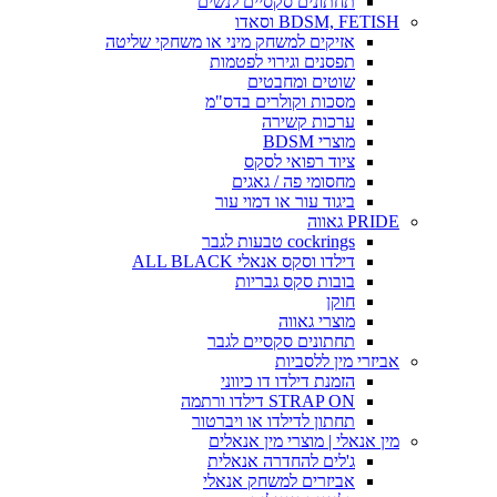
תחתונים סקסיים לנשים
BDSM, FETISH וסאדו
אזיקים למשחק מיני או משחקי שליטה
תפסנים וגירוי לפטמות
שוטים ומחבטים
מסכות וקולרים בדס"מ
ערכות קשירה
מוצרי BDSM
ציוד רפואי לסקס
מחסומי פה / גאגים
ביגוד עור או דמוי עור
PRIDE גאווה
cockrings טבעות לגבר
דילדו וסקס אנאלי ALL BLACK
בובות סקס גבריות
חוקן
מוצרי גאווה
תחתונים סקסיים לגבר
אביזרי מין ללסביות
הזמנת דילדו דו כיווני
STRAP ON דילדו ורתמה
תחתון לדילדו או ויברטור
מין אנאלי | מוצרי מין אנאלים
ג'לים להחדרה אנאלית
אביזרים למשחק אנאלי