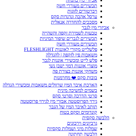
אביזרי מין בהנחה
תכשירים מעוררי חשק
ויברטורים לזוגות
ערסל אהבה ונדנדות סקס
מסככים להחדרה אנאלית
אביזרי מין לגבר
טבעות לשמירת זקפה והשהייה
תכשירים לגברים שיפור המיניות
תכשירים מעוררי חשק
פלשלייט מקורי לאוננות FLESHLIGHT
משאבות פין לזקפה | להגדלה
פלש לייט ומכשירי אוננות לגבר
מוצרי אוננות דמוי ישבן נשי
משחקי אוננות בצורת פה
בובות סקס ❤️ מחרמנות
הארכת איבר המין שרוולים משאבות ומכשירי הגדלה
בשמים למשיכה מינית
סרטי הדרכה וסרטי סקס
גירוי הפרוסטטה אבזרי מין לגירוי פרוסטטה
תותב לאיבר המין של הגבר
קונדומים וסקס בטוח
הלבשה סקסית
גרביונים וירכונים
שמלות מיני ושמלות סקסיות
הלבשה תחתונה