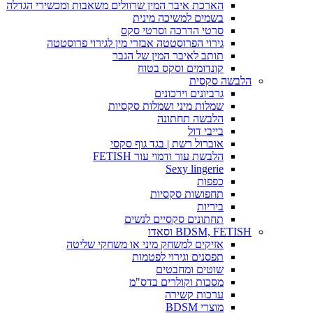
הארכת איבר המין שרוולים משאבות ומכשירי הגדלה
בשמים למשיכה מינית
סרטי הדרכה וסרטי סקס
גירוי הפרוסטטה אבזרי מין לגירוי פרוסטטה
תותב לאיבר המין של הגבר
קונדומים וסקס בטוח
הלבשה סקסית
גרביונים וירכונים
שמלות מיני ושמלות סקסיות
הלבשה תחתונה
בייבי דול
אוברול רשת | בגד גוף סקסי
הלבשת עור ודמוי עור FETISH
Sexy lingerie
כפפות
תחפושות סקסיות
ביריות
תחתונים סקסיים לנשים
BDSM, FETISH וסאדו
אזיקים למשחק מיני או משחקי שליטה
תפסנים וגירוי לפטמות
שוטים ומחבטים
מסכות וקולרים בדס"מ
ערכות קשירה
מוצרי BDSM