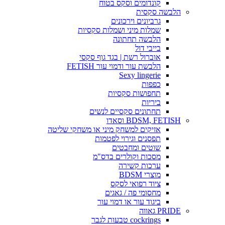
קונדומים וסקס בטוח
הלבשה סקסית
גרביונים וירכונים
שמלות מיני ושמלות סקסיות
הלבשה תחתונה
בייבי דול
אוברול רשת | בגד גוף סקסי
הלבשת עור ודמוי עור FETISH
Sexy lingerie
כפפות
תחפושות סקסיות
ביריות
תחתונים סקסיים לנשים
BDSM, FETISH וסאדו
אזיקים למשחק מיני או משחקי שליטה
תפסנים וגירוי לפטמות
שוטים ומחבטים
מסכות וקולרים בדס"מ
ערכות קשירה
מוצרי BDSM
ציוד רפואי לסקס
מחסומי פה / גאגים
ביגוד עור או דמוי עור
PRIDE גאווה
cockrings טבעות לגבר