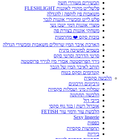
תכשירים מעוררי חשק
פלשלייט מקורי לאוננות FLESHLIGHT
משאבות פין לזקפה | להגדלה
פלש לייט ומכשירי אוננות לגבר
מוצרי אוננות דמוי ישבן נשי
משחקי אוננות בצורת פה
בובות סקס ❤️ מחרמנות
הארכת איבר המין שרוולים משאבות ומכשירי הגדלה
בשמים למשיכה מינית
סרטי הדרכה וסרטי סקס
גירוי הפרוסטטה אבזרי מין לגירוי פרוסטטה
תותב לאיבר המין של הגבר
קונדומים וסקס בטוח
הלבשה סקסית
גרביונים וירכונים
שמלות מיני ושמלות סקסיות
הלבשה תחתונה
בייבי דול
אוברול רשת | בגד גוף סקסי
הלבשת עור ודמוי עור FETISH
Sexy lingerie
כפפות
תחפושות סקסיות
ביריות