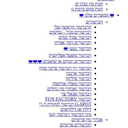
חנות מין בבת ים
חנות סקס ברמת גן
❤️ המוצרים שלנו ❤️
ויברטורים
הויברטור הראשון שלי
ויברטורים מג'ל – גמישים
ויברטור עמיד במים
ויברטורים דמוי אמיתי
ויברטור נטען ❤️
ויברטור מופעל אפליקציה
ויברטורים יונקים או שואבים ❤️❤️❤️
ויברטור רך ויברטור סייבר סקין
ויברטור ארנבון
ויברטור סיליקון
ויברטור מאלץ אורגזמה
ויברטור ואביזרי מין גדולים
ויברטור אנאלי צר
ויברטור FUN FACTORY
G-SPOT ויברטור לנקודת ה ג'י
דילדו או דילדואים
מיני ויברטור ויברטור קטן
אביזרי מין פרימיום
ויברטורים פרימיום