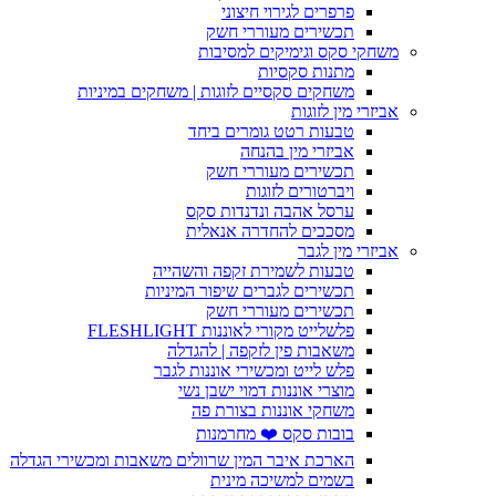
פרפרים לגירוי חיצוני
תכשירים מעוררי חשק
משחקי סקס וגימיקים למסיבות
מתנות סקסיות
משחקים סקסיים לזוגות | משחקים במיניות
אביזרי מין לזוגות
טבעות רטט גומרים ביחד
אביזרי מין בהנחה
תכשירים מעוררי חשק
ויברטורים לזוגות
ערסל אהבה ונדנדות סקס
מסככים להחדרה אנאלית
אביזרי מין לגבר
טבעות לשמירת זקפה והשהייה
תכשירים לגברים שיפור המיניות
תכשירים מעוררי חשק
פלשלייט מקורי לאוננות FLESHLIGHT
משאבות פין לזקפה | להגדלה
פלש לייט ומכשירי אוננות לגבר
מוצרי אוננות דמוי ישבן נשי
משחקי אוננות בצורת פה
בובות סקס ❤️ מחרמנות
הארכת איבר המין שרוולים משאבות ומכשירי הגדלה
בשמים למשיכה מינית