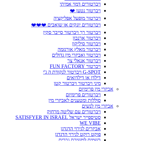
ויברטורים דמוי אמיתי
ויברטור נטען ❤️
ויברטור מופעל אפליקציה
ויברטורים יונקים או שואבים ❤️❤️❤️
ויברטור רך ויברטור סייבר סקין
ויברטור ארנבון
ויברטור סיליקון
ויברטור מאלץ אורגזמה
ויברטור ואביזרי מין גדולים
ויברטור אנאלי צר
ויברטור FUN FACTORY
G-SPOT ויברטור לנקודת ה ג'י
דילדו או דילדואים
מיני ויברטור ויברטור קטן
אביזרי מין פרימיום
ויברטורים פרימיום
סוללות ומטענים לאביזרי מין
אביזרי מין לנשים
ויברטורים עם שליטה מרחוק
סטיספייר ישראל SATISFYER IN ISRAEL
WE VIBE
אביזרים לגירוי הדגדגן
פוקט רוקט לגירוי הדגדגן
בשמים למשיכת גברים