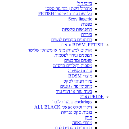
בייבי דול
אוברול רשת | בגד גוף סקסי
הלבשת עור ודמוי עור FETISH
Sexy lingerie
כפפות
תחפושות סקסיות
ביריות
תחתונים סקסיים לנשים
BDSM, FETISH וסאדו
אזיקים למשחק מיני או משחקי שליטה
תפסנים וגירוי לפטמות
שוטים ומחבטים
מסכות וקולרים בדס"מ
ערכות קשירה
מוצרי BDSM
ציוד רפואי לסקס
מחסומי פה / גאגים
ביגוד עור או דמוי עור
PRIDE גאווה
cockrings טבעות לגבר
דילדו וסקס אנאלי ALL BLACK
בובות סקס גבריות
חוקן
מוצרי גאווה
תחתונים סקסיים לגבר