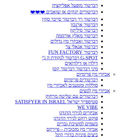
ויברטור מופעל אפליקציה
ויברטורים יונקים או שואבים ❤️❤️❤️
ויברטור רך ויברטור סייבר סקין
ויברטור ארנבון
ויברטור סיליקון
ויברטור מאלץ אורגזמה
ויברטור ואביזרי מין גדולים
ויברטור אנאלי צר
ויברטור FUN FACTORY
G-SPOT ויברטור לנקודת ה ג'י
דילדו או דילדואים
מיני ויברטור ויברטור קטן
אביזרי מין פרימיום
ויברטורים פרימיום
סוללות ומטענים לאביזרי מין
אביזרי מין לנשים
ויברטורים עם שליטה מרחוק
סטיספייר ישראל SATISFYER IN ISRAEL
WE VIBE
אביזרים לגירוי הדגדגן
פוקט רוקט לגירוי הדגדגן
בשמים למשיכת גברים
אביזרי מין מזכוכית – פיירקס
ביצים סיניות כדורי קיגל