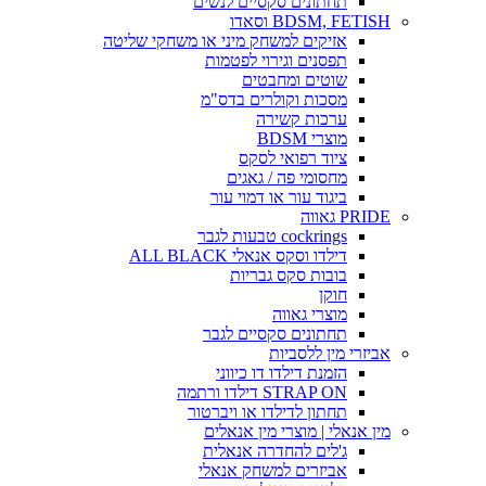
תחתונים סקסיים לנשים
BDSM, FETISH וסאדו
אזיקים למשחק מיני או משחקי שליטה
תפסנים וגירוי לפטמות
שוטים ומחבטים
מסכות וקולרים בדס"מ
ערכות קשירה
מוצרי BDSM
ציוד רפואי לסקס
מחסומי פה / גאגים
ביגוד עור או דמוי עור
PRIDE גאווה
cockrings טבעות לגבר
דילדו וסקס אנאלי ALL BLACK
בובות סקס גבריות
חוקן
מוצרי גאווה
תחתונים סקסיים לגבר
אביזרי מין ללסביות
הזמנת דילדו דו כיווני
STRAP ON דילדו ורתמה
תחתון לדילדו או ויברטור
מין אנאלי | מוצרי מין אנאלים
ג'לים להחדרה אנאלית
אביזרים למשחק אנאלי