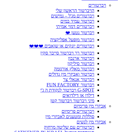
ויברטורים
הויברטור הראשון שלי
ויברטורים מג'ל – גמישים
ויברטור עמיד במים
ויברטורים דמוי אמיתי
ויברטור נטען ❤️
ויברטור מופעל אפליקציה
ויברטורים יונקים או שואבים ❤️❤️❤️
ויברטור רך ויברטור סייבר סקין
ויברטור ארנבון
ויברטור סיליקון
ויברטור מאלץ אורגזמה
ויברטור ואביזרי מין גדולים
ויברטור אנאלי צר
ויברטור FUN FACTORY
G-SPOT ויברטור לנקודת ה ג'י
דילדו או דילדואים
מיני ויברטור ויברטור קטן
אביזרי מין פרימיום
ויברטורים פרימיום
סוללות ומטענים לאביזרי מין
אביזרי מין לנשים
ויברטורים עם שליטה מרחוק