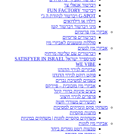
ויברטור אנאלי צר
ויברטור FUN FACTORY
G-SPOT ויברטור לנקודת ה ג'י
דילדו או דילדואים
מיני ויברטור ויברטור קטן
אביזרי מין פרימיום
ויברטורים פרימיום
סוללות ומטענים לאביזרי מין
אביזרי מין לנשים
ויברטורים עם שליטה מרחוק
סטיספייר ישראל SATISFYER IN ISRAEL
WE VIBE
אביזרים לגירוי הדגדגן
פוקט רוקט לגירוי הדגדגן
בשמים למשיכת גברים
אביזרי מין מזכוכית – פיירקס
ביצים סיניות כדורי קיגל
פרפרים לגירוי חיצוני
תכשירים מעוררי חשק
משחקי סקס וגימיקים למסיבות
מתנות סקסיות
משחקים סקסיים לזוגות | משחקים במיניות
אביזרי מין לזוגות
טבעות רטט גומרים ביחד