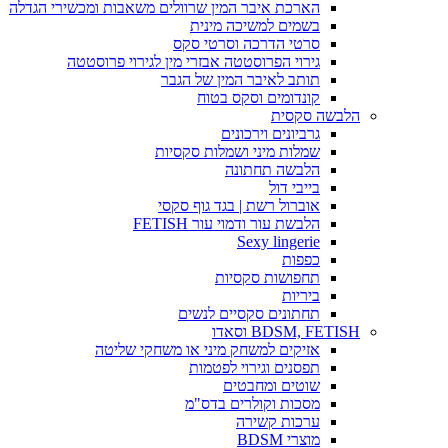
הארכת איבר המין שרוולים משאבות ומכשירי הגדלה
בשמים למשיכה מינית
סרטי הדרכה וסרטי סקס
גירוי הפרוסטטה אבזרי מין לגירוי פרוסטטה
תותב לאיבר המין של הגבר
קונדומים וסקס בטוח
הלבשה סקסית
גרביונים וירכונים
שמלות מיני ושמלות סקסיות
הלבשה תחתונה
בייבי דול
אוברול רשת | בגד גוף סקסי
הלבשת עור ודמוי עור FETISH
Sexy lingerie
כפפות
תחפושות סקסיות
ביריות
תחתונים סקסיים לנשים
BDSM, FETISH וסאדו
אזיקים למשחק מיני או משחקי שליטה
תפסנים וגירוי לפטמות
שוטים ומחבטים
מסכות וקולרים בדס"מ
ערכות קשירה
מוצרי BDSM