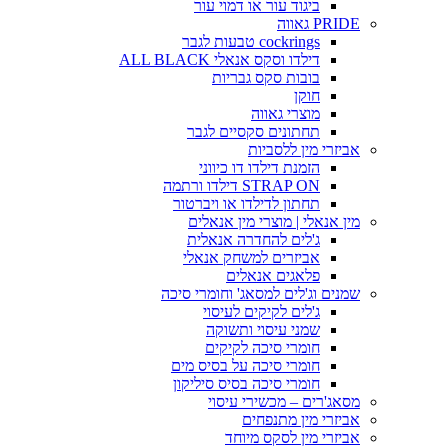
ביגוד עור או דמוי עור
PRIDE גאווה
cockrings טבעות לגבר
דילדו וסקס אנאלי ALL BLACK
בובות סקס גבריות
חוקן
מוצרי גאווה
תחתונים סקסיים לגבר
אביזרי מין ללסביות
הזמנת דילדו דו כיווני
STRAP ON דילדו ורתמה
תחתון לדילדו או ויברטור
מין אנאלי | מוצרי מין אנאלים
ג'לים להחדרה אנאלית
אביזרים למשחק אנאלי
פלאגים אנאלים
שמנים וג'לים למסאג' וחומרי סיכה
ג'לים לקיקים לעיסוי
שמני עיסוי ותשוקה
חומרי סיכה לקיקים
חומרי סיכה על בסיס מים
חומרי סיכה בסיס סיליקון
מסאג'רים – מכשירי עיסוי
אביזרי מין מתנפחים
אביזרי מין לסקס מיוחד