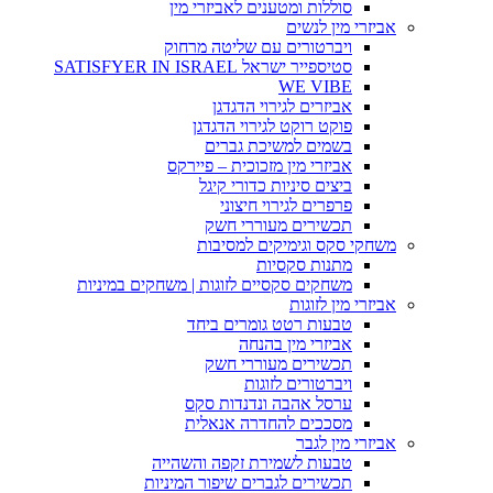
סוללות ומטענים לאביזרי מין
אביזרי מין לנשים
ויברטורים עם שליטה מרחוק
סטיספייר ישראל SATISFYER IN ISRAEL
WE VIBE
אביזרים לגירוי הדגדגן
פוקט רוקט לגירוי הדגדגן
בשמים למשיכת גברים
אביזרי מין מזכוכית – פיירקס
ביצים סיניות כדורי קיגל
פרפרים לגירוי חיצוני
תכשירים מעוררי חשק
משחקי סקס וגימיקים למסיבות
מתנות סקסיות
משחקים סקסיים לזוגות | משחקים במיניות
אביזרי מין לזוגות
טבעות רטט גומרים ביחד
אביזרי מין בהנחה
תכשירים מעוררי חשק
ויברטורים לזוגות
ערסל אהבה ונדנדות סקס
מסככים להחדרה אנאלית
אביזרי מין לגבר
טבעות לשמירת זקפה והשהייה
תכשירים לגברים שיפור המיניות