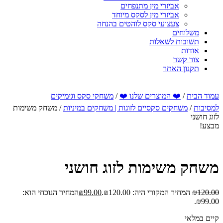
אביזרי מין מתנפחים
אביזרי מין לסקס מיוחד
צעצועי סקס לוהטים בהנחה
משלוחים
תשובות לשאלות
אודות
צור קשר
תקנון האתר
עמוד הבית
/
❤️ המוצרים שלנו ❤️
/
משחקי סקס וגימיקים
למסיבות
/
משחקים סקסיים לזוגות | משחקים במיניות
/ משחק משימות
לזוג חושני
מבצע!
משחק משימות לזוג חושני
120.00
₪
המחיר המקורי היה: ₪120.00.
99.00
₪
המחיר הנוכחי הוא:
₪99.00.
קיים במלאי