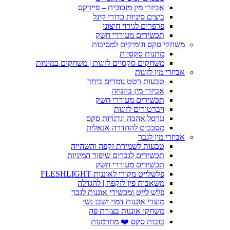
אביזרי מין מזכוכית – פיירקס
ביצים סיניות כדורי קיגל
פרפרים לגירוי חיצוני
תכשירים מעוררי חשק
משחקי סקס וגימיקים למסיבות
מתנות סקסיות
משחקים סקסיים לזוגות | משחקים במיניות
אביזרי מין לזוגות
טבעות רטט גומרים ביחד
אביזרי מין בהנחה
תכשירים מעוררי חשק
ויברטורים לזוגות
ערסל אהבה ונדנדות סקס
מסככים להחדרה אנאלית
אביזרי מין לגבר
טבעות לשמירת זקפה והשהייה
תכשירים לגברים שיפור המיניות
תכשירים מעוררי חשק
פלשלייט מקורי לאוננות FLESHLIGHT
משאבות פין לזקפה | להגדלה
פלש לייט ומכשירי אוננות לגבר
מוצרי אוננות דמוי ישבן נשי
משחקי אוננות בצורת פה
בובות סקס ❤️ מחרמנות