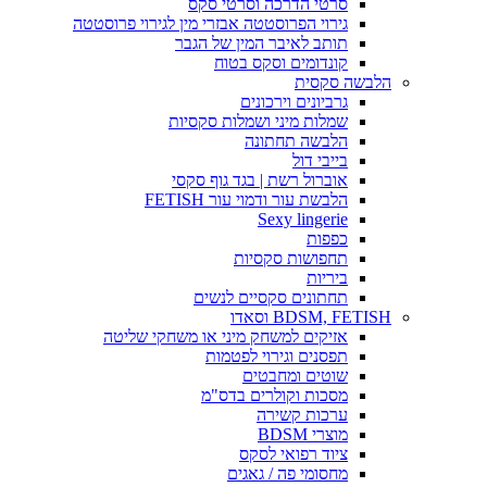
סרטי הדרכה וסרטי סקס
גירוי הפרוסטטה אבזרי מין לגירוי פרוסטטה
תותב לאיבר המין של הגבר
קונדומים וסקס בטוח
הלבשה סקסית
גרביונים וירכונים
שמלות מיני ושמלות סקסיות
הלבשה תחתונה
בייבי דול
אוברול רשת | בגד גוף סקסי
הלבשת עור ודמוי עור FETISH
Sexy lingerie
כפפות
תחפושות סקסיות
ביריות
תחתונים סקסיים לנשים
BDSM, FETISH וסאדו
אזיקים למשחק מיני או משחקי שליטה
תפסנים וגירוי לפטמות
שוטים ומחבטים
מסכות וקולרים בדס"מ
ערכות קשירה
מוצרי BDSM
ציוד רפואי לסקס
מחסומי פה / גאגים