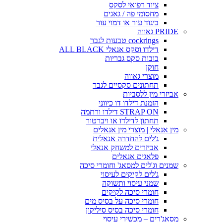
ציוד רפואי לסקס
מחסומי פה / גאגים
ביגוד עור או דמוי עור
PRIDE גאווה
cockrings טבעות לגבר
דילדו וסקס אנאלי ALL BLACK
בובות סקס גבריות
חוקן
מוצרי גאווה
תחתונים סקסיים לגבר
אביזרי מין ללסביות
הזמנת דילדו דו כיווני
STRAP ON דילדו ורתמה
תחתון לדילדו או ויברטור
מין אנאלי | מוצרי מין אנאלים
ג'לים להחדרה אנאלית
אביזרים למשחק אנאלי
פלאגים אנאלים
שמנים וג'לים למסאג' וחומרי סיכה
ג'לים לקיקים לעיסוי
שמני עיסוי ותשוקה
חומרי סיכה לקיקים
חומרי סיכה על בסיס מים
חומרי סיכה בסיס סיליקון
מסאג'רים – מכשירי עיסוי