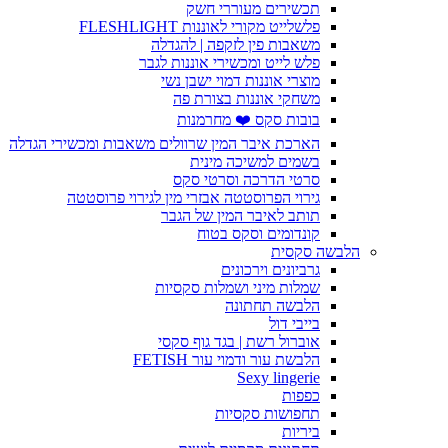
תכשירים מעוררי חשק
פלשלייט מקורי לאוננות FLESHLIGHT
משאבות פין לזקפה | להגדלה
פלש לייט ומכשירי אוננות לגבר
מוצרי אוננות דמוי ישבן נשי
משחקי אוננות בצורת פה
בובות סקס ❤️ מחרמנות
הארכת איבר המין שרוולים משאבות ומכשירי הגדלה
בשמים למשיכה מינית
סרטי הדרכה וסרטי סקס
גירוי הפרוסטטה אבזרי מין לגירוי פרוסטטה
תותב לאיבר המין של הגבר
קונדומים וסקס בטוח
הלבשה סקסית
גרביונים וירכונים
שמלות מיני ושמלות סקסיות
הלבשה תחתונה
בייבי דול
אוברול רשת | בגד גוף סקסי
הלבשת עור ודמוי עור FETISH
Sexy lingerie
כפפות
תחפושות סקסיות
ביריות