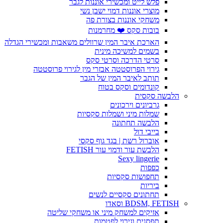
פלש לייט ומכשירי אוננות לגבר
מוצרי אוננות דמוי ישבן נשי
משחקי אוננות בצורת פה
בובות סקס ❤️ מחרמנות
הארכת איבר המין שרוולים משאבות ומכשירי הגדלה
בשמים למשיכה מינית
סרטי הדרכה וסרטי סקס
גירוי הפרוסטטה אבזרי מין לגירוי פרוסטטה
תותב לאיבר המין של הגבר
קונדומים וסקס בטוח
הלבשה סקסית
גרביונים וירכונים
שמלות מיני ושמלות סקסיות
הלבשה תחתונה
בייבי דול
אוברול רשת | בגד גוף סקסי
הלבשת עור ודמוי עור FETISH
Sexy lingerie
כפפות
תחפושות סקסיות
ביריות
תחתונים סקסיים לנשים
BDSM, FETISH וסאדו
אזיקים למשחק מיני או משחקי שליטה
תפסנים וגירוי לפטמות