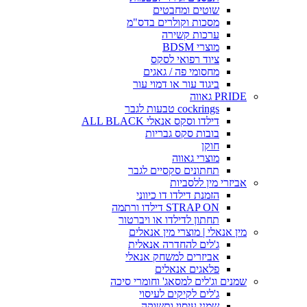
שוטים ומחבטים
מסכות וקולרים בדס"מ
ערכות קשירה
מוצרי BDSM
ציוד רפואי לסקס
מחסומי פה / גאגים
ביגוד עור או דמוי עור
PRIDE גאווה
cockrings טבעות לגבר
דילדו וסקס אנאלי ALL BLACK
בובות סקס גבריות
חוקן
מוצרי גאווה
תחתונים סקסיים לגבר
אביזרי מין ללסביות
הזמנת דילדו דו כיווני
STRAP ON דילדו ורתמה
תחתון לדילדו או ויברטור
מין אנאלי | מוצרי מין אנאלים
ג'לים להחדרה אנאלית
אביזרים למשחק אנאלי
פלאגים אנאלים
שמנים וג'לים למסאג' וחומרי סיכה
ג'לים לקיקים לעיסוי
שמני עיסוי ותשוקה