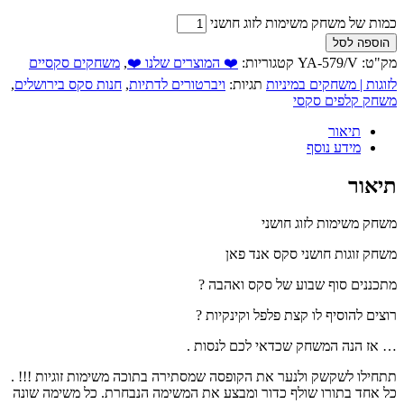
כמות של משחק משימות לזוג חושני
הוספה לסל
מק"ט:
YA-579/V
קטגוריות:
❤️ המוצרים שלנו ❤️
,
משחקים סקסיים
לזוגות | משחקים במיניות
תגיות:
ויברטורים לדתיות
,
חנות סקס בירושלים
,
משחק קלפים סקסי
תיאור
מידע נוסף
תיאור
משחק משימות לזוג חושני
משחק זוגות חושני סקס אנד פאן
מתכננים סוף שבוע של סקס ואהבה ?
רוצים להוסיף לו קצת פלפל וקינקיות ?
… אז הנה המשחק שכדאי לכם לנסות .
תתחילו לשקשק ולנער את הקופסה שמסתירה בתוכה משימות זוגיות !!! .
כל אחד בתורו שולף כדור ומבצע את המשימה הנבחרת. כל משימה שונה