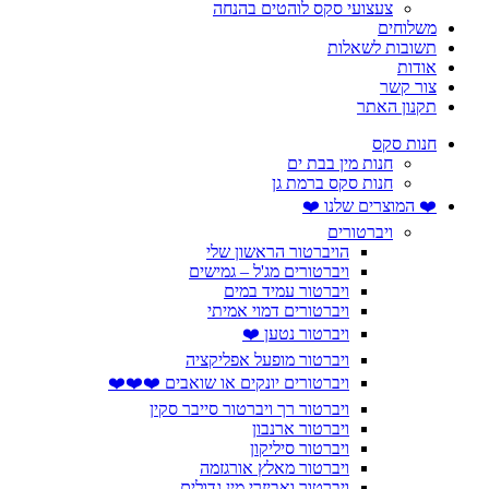
צעצועי סקס לוהטים בהנחה
משלוחים
תשובות לשאלות
אודות
צור קשר
תקנון האתר
חנות סקס
חנות מין בבת ים
חנות סקס ברמת גן
❤️ המוצרים שלנו ❤️
ויברטורים
הויברטור הראשון שלי
ויברטורים מג'ל – גמישים
ויברטור עמיד במים
ויברטורים דמוי אמיתי
ויברטור נטען ❤️
ויברטור מופעל אפליקציה
ויברטורים יונקים או שואבים ❤️❤️❤️
ויברטור רך ויברטור סייבר סקין
ויברטור ארנבון
ויברטור סיליקון
ויברטור מאלץ אורגזמה
ויברטור ואביזרי מין גדולים