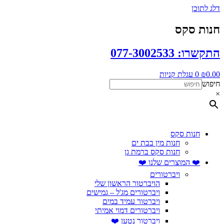
דלג לתוכן
חנות סקס
התקשרו: 077-3002533
0.00
₪
0
עגלת קניות
חיפוש
×
חנות סקס
חנות מין בבת ים
חנות סקס ברמת גן
❤️ המוצרים שלנו ❤️
ויברטורים
הויברטור הראשון שלי
ויברטורים מג'ל – גמישים
ויברטור עמיד במים
ויברטורים דמוי אמיתי
ויברטור נטען ❤️