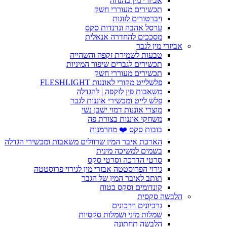
אביזרי מין בהנחה
תכשירים מעוררי חשק
ויברטורים לזוגות
ערסל אהבה ונדנדות סקס
מסככים להחדרה אנאלית
אביזרי מין לגבר
טבעות לשמירת זקפה והשהייה
תכשירים לגברים שיפור המיניות
תכשירים מעוררי חשק
פלשלייט מקורי לאוננות FLESHLIGHT
משאבות פין לזקפה | להגדלה
פלש לייט ומכשירי אוננות לגבר
מוצרי אוננות דמוי ישבן נשי
משחקי אוננות בצורת פה
בובות סקס ❤️ מחרמנות
הארכת איבר המין שרוולים משאבות ומכשירי הגדלה
בשמים למשיכה מינית
סרטי הדרכה וסרטי סקס
גירוי הפרוסטטה אבזרי מין לגירוי פרוסטטה
תותב לאיבר המין של הגבר
קונדומים וסקס בטוח
הלבשה סקסית
גרביונים וירכונים
שמלות מיני ושמלות סקסיות
הלבשה תחתונה