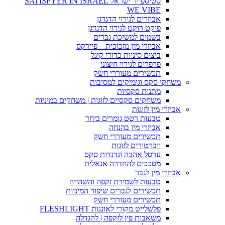
סטיספייר ישראל SATISFYER IN ISRAEL
WE VIBE
אביזרים לגירוי הדגדגן
פוקט רוקט לגירוי הדגדגן
בשמים למשיכת גברים
אביזרי מין מזכוכית – פיירקס
ביצים סיניות כדורי קיגל
פרפרים לגירוי חיצוני
תכשירים מעוררי חשק
משחקי סקס וגימיקים למסיבות
מתנות סקסיות
משחקים סקסיים לזוגות | משחקים במיניות
אביזרי מין לזוגות
טבעות רטט גומרים ביחד
אביזרי מין בהנחה
תכשירים מעוררי חשק
ויברטורים לזוגות
ערסל אהבה ונדנדות סקס
מסככים להחדרה אנאלית
אביזרי מין לגבר
טבעות לשמירת זקפה והשהייה
תכשירים לגברים שיפור המיניות
תכשירים מעוררי חשק
פלשלייט מקורי לאוננות FLESHLIGHT
משאבות פין לזקפה | להגדלה