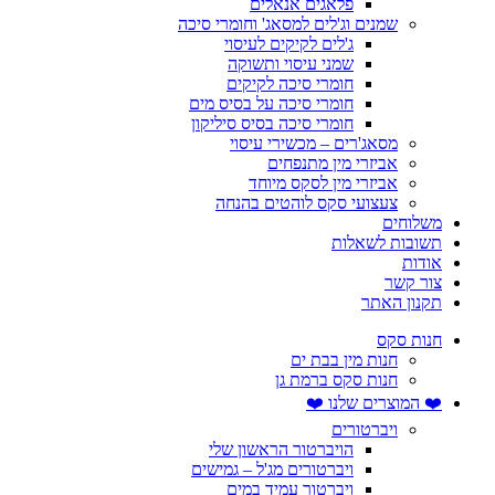
פלאגים אנאלים
שמנים וג'לים למסאג' וחומרי סיכה
ג'לים לקיקים לעיסוי
שמני עיסוי ותשוקה
חומרי סיכה לקיקים
חומרי סיכה על בסיס מים
חומרי סיכה בסיס סיליקון
מסאג'רים – מכשירי עיסוי
אביזרי מין מתנפחים
אביזרי מין לסקס מיוחד
צעצועי סקס לוהטים בהנחה
משלוחים
תשובות לשאלות
אודות
צור קשר
תקנון האתר
חנות סקס
חנות מין בבת ים
חנות סקס ברמת גן
❤️ המוצרים שלנו ❤️
ויברטורים
הויברטור הראשון שלי
ויברטורים מג'ל – גמישים
ויברטור עמיד במים