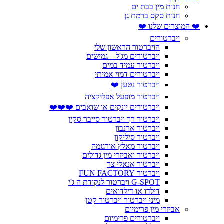
חנות מין בבת ים
חנות סקס ברמת גן
❤️ המוצרים שלנו ❤️
ויברטורים
הויברטור הראשון שלי
ויברטורים מג'ל – גמישים
ויברטור עמיד במים
ויברטורים דמוי אמיתי
ויברטור נטען ❤️
ויברטור מופעל אפליקציה
ויברטורים יונקים או שואבים ❤️❤️❤️
ויברטור רך ויברטור סייבר סקין
ויברטור ארנבון
ויברטור סיליקון
ויברטור מאלץ אורגזמה
ויברטור ואביזרי מין גדולים
ויברטור אנאלי צר
ויברטור FUN FACTORY
G-SPOT ויברטור לנקודת ה ג'י
דילדו או דילדואים
מיני ויברטור ויברטור קטן
אביזרי מין פרימיום
ויברטורים פרימיום