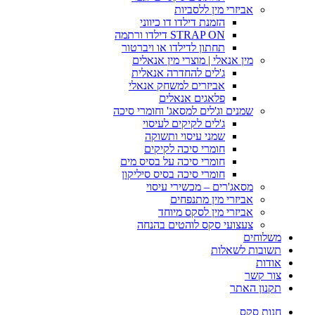
אביזרי מין ללסביות
הזמנת דילדו דו כיווני
STRAP ON דילדו ורתמה
תחתון לדילדו או ויברטור
מין אנאלי | מוצרי מין אנאלים
ג'לים להחדרה אנאלית
אביזרים למשחק אנאלי
פלאגים אנאלים
שמנים וג'לים למסאג' וחומרי סיכה
ג'לים לקיקים לעיסוי
שמני עיסוי ותשוקה
חומרי סיכה לקיקים
חומרי סיכה על בסיס מים
חומרי סיכה בסיס סיליקון
מסאג'רים – מכשירי עיסוי
אביזרי מין מתנפחים
אביזרי מין לסקס מיוחד
צעצועי סקס לוהטים בהנחה
משלוחים
תשובות לשאלות
אודות
צור קשר
תקנון האתר
חנות סקס