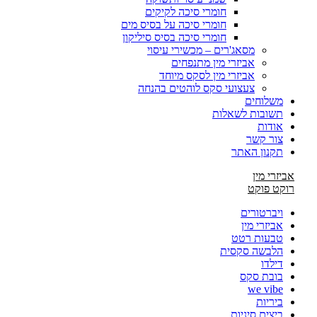
חומרי סיכה לקיקים
חומרי סיכה על בסיס מים
חומרי סיכה בסיס סיליקון
מסאג'רים – מכשירי עיסוי
אביזרי מין מתנפחים
אביזרי מין לסקס מיוחד
צעצועי סקס לוהטים בהנחה
משלוחים
תשובות לשאלות
אודות
צור קשר
תקנון האתר
אביזרי מין
רוקט פוקט
ויברטורים
אביזרי מין
טבעות רטט
הלבשה סקסית
דילדו
בובת סקס
we vibe
ביריות
ביצים סיניות