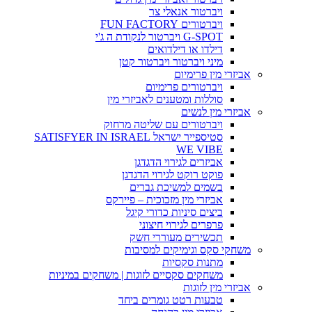
ויברטור אנאלי צר
ויברטורים FUN FACTORY
G-SPOT ויברטור לנקודת ה ג'י
דילדו או דילדואים
מיני ויברטור ויברטור קטן
אביזרי מין פרימיום
ויברטורים פרימיום
סוללות ומטענים לאביזרי מין
אביזרי מין לנשים
ויברטורים עם שליטה מרחוק
סטיספייר ישראל SATISFYER IN ISRAEL
WE VIBE
אביזרים לגירוי הדגדגן
פוקט רוקט לגירוי הדגדגן
בשמים למשיכת גברים
אביזרי מין מזכוכית – פיירקס
ביצים סיניות כדורי קיגל
פרפרים לגירוי חיצוני
תכשירים מעוררי חשק
משחקי סקס וגימיקים למסיבות
מתנות סקסיות
משחקים סקסיים לזוגות | משחקים במיניות
אביזרי מין לזוגות
טבעות רטט גומרים ביחד