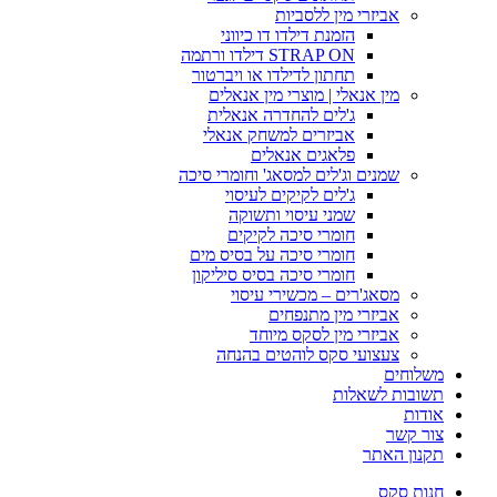
אביזרי מין ללסביות
הזמנת דילדו דו כיווני
STRAP ON דילדו ורתמה
תחתון לדילדו או ויברטור
מין אנאלי | מוצרי מין אנאלים
ג'לים להחדרה אנאלית
אביזרים למשחק אנאלי
פלאגים אנאלים
שמנים וג'לים למסאג' וחומרי סיכה
ג'לים לקיקים לעיסוי
שמני עיסוי ותשוקה
חומרי סיכה לקיקים
חומרי סיכה על בסיס מים
חומרי סיכה בסיס סיליקון
מסאג'רים – מכשירי עיסוי
אביזרי מין מתנפחים
אביזרי מין לסקס מיוחד
צעצועי סקס לוהטים בהנחה
משלוחים
תשובות לשאלות
אודות
צור קשר
תקנון האתר
חנות סקס