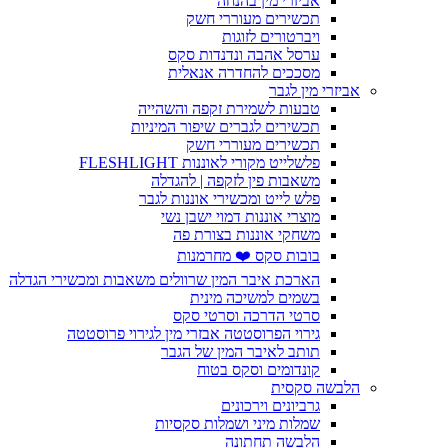
אביזרי מין בהנחה
תכשירים מעוררי חשק
ויברטורים לזוגות
ערסל אהבה ונדנדות סקס
מסככים להחדרה אנאלית
אביזרי מין לגבר
טבעות לשמירת זקפה והשהייה
תכשירים לגברים שיפור המיניות
תכשירים מעוררי חשק
פלשלייט מקורי לאוננות FLESHLIGHT
משאבות פין לזקפה | להגדלה
פלש לייט ומכשירי אוננות לגבר
מוצרי אוננות דמוי ישבן נשי
משחקי אוננות בצורת פה
בובות סקס ❤️ מחרמנות
הארכת איבר המין שרוולים משאבות ומכשירי הגדלה
בשמים למשיכה מינית
סרטי הדרכה וסרטי סקס
גירוי הפרוסטטה אבזרי מין לגירוי פרוסטטה
תותב לאיבר המין של הגבר
קונדומים וסקס בטוח
הלבשה סקסית
גרביונים וירכונים
שמלות מיני ושמלות סקסיות
הלבשה תחתונה