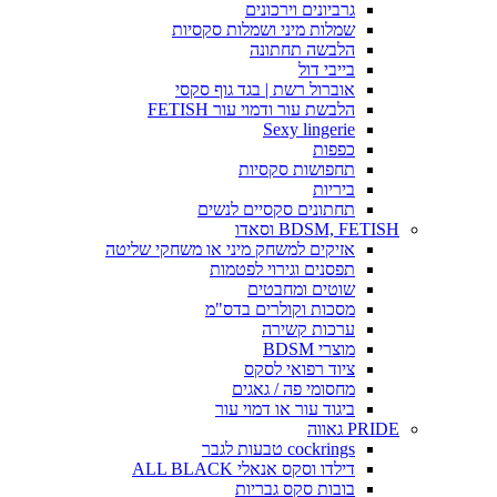
גרביונים וירכונים
שמלות מיני ושמלות סקסיות
הלבשה תחתונה
בייבי דול
אוברול רשת | בגד גוף סקסי
הלבשת עור ודמוי עור FETISH
Sexy lingerie
כפפות
תחפושות סקסיות
ביריות
תחתונים סקסיים לנשים
BDSM, FETISH וסאדו
אזיקים למשחק מיני או משחקי שליטה
תפסנים וגירוי לפטמות
שוטים ומחבטים
מסכות וקולרים בדס"מ
ערכות קשירה
מוצרי BDSM
ציוד רפואי לסקס
מחסומי פה / גאגים
ביגוד עור או דמוי עור
PRIDE גאווה
cockrings טבעות לגבר
דילדו וסקס אנאלי ALL BLACK
בובות סקס גבריות