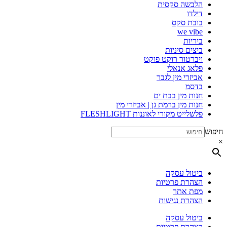
הלבשה סקסית
דילדו
בובת סקס
we vibe
ביריות
ביצים סיניות
ויברטור רוקט פוקט
פלאג אנאלי
אביזרי מין לגבר
בדסמ
חנות מין בבת ים
חנות מין ברמת גן | אביזרי מין
פלשלייט מקורי לאוננות FLESHLIGHT
חיפוש
×
ביטול עסקה
הצהרת פרטיות
מפת אתר
הצהרת נגישות
ביטול עסקה
הצהרת פרטיות