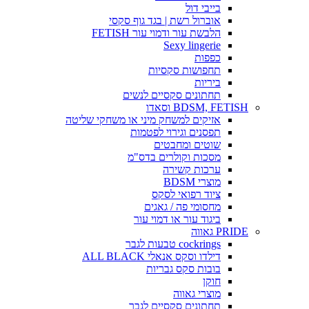
בייבי דול
אוברול רשת | בגד גוף סקסי
הלבשת עור ודמוי עור FETISH
Sexy lingerie
כפפות
תחפושות סקסיות
ביריות
תחתונים סקסיים לנשים
BDSM, FETISH וסאדו
אזיקים למשחק מיני או משחקי שליטה
תפסנים וגירוי לפטמות
שוטים ומחבטים
מסכות וקולרים בדס"מ
ערכות קשירה
מוצרי BDSM
ציוד רפואי לסקס
מחסומי פה / גאגים
ביגוד עור או דמוי עור
PRIDE גאווה
cockrings טבעות לגבר
דילדו וסקס אנאלי ALL BLACK
בובות סקס גבריות
חוקן
מוצרי גאווה
תחתונים סקסיים לגבר