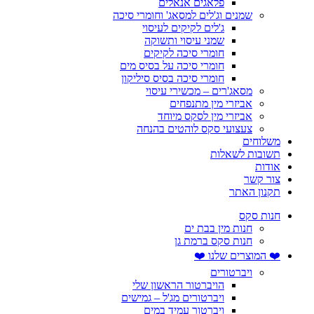
פלאגים אנאלים
שמנים וג'לים למסאג' וחומרי סיכה
ג'לים לקיקים לעיסוי
שמני עיסוי ותשוקה
חומרי סיכה לקיקים
חומרי סיכה על בסיס מים
חומרי סיכה בסיס סיליקון
מסאג'רים – מכשירי עיסוי
אביזרי מין מתנפחים
אביזרי מין לסקס מיוחד
צעצועי סקס לוהטים בהנחה
משלוחים
תשובות לשאלות
אודות
צור קשר
תקנון האתר
חנות סקס
חנות מין בבת ים
חנות סקס ברמת גן
❤️ המוצרים שלנו ❤️
ויברטורים
הויברטור הראשון שלי
ויברטורים מג'ל – גמישים
ויברטור עמיד במים