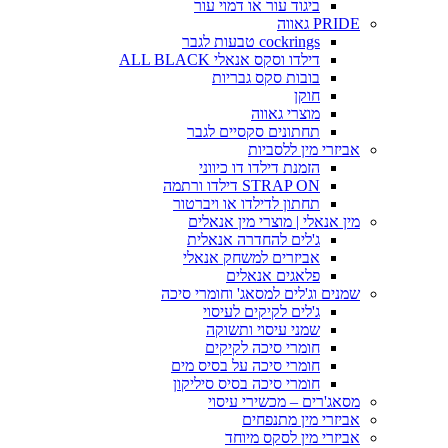
ביגוד עור או דמוי עור
PRIDE גאווה
cockrings טבעות לגבר
דילדו וסקס אנאלי ALL BLACK
בובות סקס גבריות
חוקן
מוצרי גאווה
תחתונים סקסיים לגבר
אביזרי מין ללסביות
הזמנת דילדו דו כיווני
STRAP ON דילדו ורתמה
תחתון לדילדו או ויברטור
מין אנאלי | מוצרי מין אנאלים
ג'לים להחדרה אנאלית
אביזרים למשחק אנאלי
פלאגים אנאלים
שמנים וג'לים למסאג' וחומרי סיכה
ג'לים לקיקים לעיסוי
שמני עיסוי ותשוקה
חומרי סיכה לקיקים
חומרי סיכה על בסיס מים
חומרי סיכה בסיס סיליקון
מסאג'רים – מכשירי עיסוי
אביזרי מין מתנפחים
אביזרי מין לסקס מיוחד