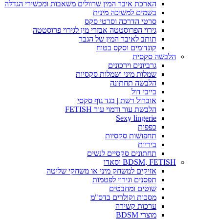
הארכת איבר המין שרוולים משאבות ומכשירי הגדלה
בשמים למשיכה מינית
סרטי הדרכה וסרטי סקס
גירוי הפרוסטטה אבזרי מין לגירוי פרוסטטה
תותב לאיבר המין של הגבר
קונדומים וסקס בטוח
הלבשה סקסית
גרביונים וירכונים
שמלות מיני ושמלות סקסיות
הלבשה תחתונה
בייבי דול
אוברול רשת | בגד גוף סקסי
הלבשת עור ודמוי עור FETISH
Sexy lingerie
כפפות
תחפושות סקסיות
ביריות
תחתונים סקסיים לנשים
BDSM, FETISH וסאדו
אזיקים למשחק מיני או משחקי שליטה
תפסנים וגירוי לפטמות
שוטים ומחבטים
מסכות וקולרים בדס"מ
ערכות קשירה
מוצרי BDSM