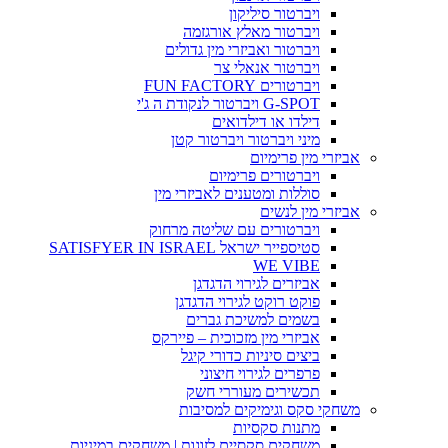
ויברטור סיליקון
ויברטור מאלץ אורגזמה
ויברטור ואביזרי מין גדולים
ויברטור אנאלי צר
ויברטורים FUN FACTORY
G-SPOT ויברטור לנקודת ה ג'י
דילדו או דילדואים
מיני ויברטור ויברטור קטן
אביזרי מין פרימיום
ויברטורים פרימיום
סוללות ומטענים לאביזרי מין
אביזרי מין לנשים
ויברטורים עם שליטה מרחוק
סטיספייר ישראל SATISFYER IN ISRAEL
WE VIBE
אביזרים לגירוי הדגדגן
פוקט רוקט לגירוי הדגדגן
בשמים למשיכת גברים
אביזרי מין מזכוכית – פיירקס
ביצים סיניות כדורי קיגל
פרפרים לגירוי חיצוני
תכשירים מעוררי חשק
משחקי סקס וגימיקים למסיבות
מתנות סקסיות
משחקים סקסיים לזוגות | משחקים במיניות