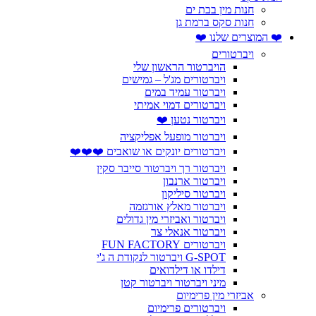
חנות מין בבת ים
חנות סקס ברמת גן
❤️ המוצרים שלנו ❤️
ויברטורים
הויברטור הראשון שלי
ויברטורים מג'ל – גמישים
ויברטור עמיד במים
ויברטורים דמוי אמיתי
ויברטור נטען ❤️
ויברטור מופעל אפליקציה
ויברטורים יונקים או שואבים ❤️❤️❤️
ויברטור רך ויברטור סייבר סקין
ויברטור ארנבון
ויברטור סיליקון
ויברטור מאלץ אורגזמה
ויברטור ואביזרי מין גדולים
ויברטור אנאלי צר
ויברטורים FUN FACTORY
G-SPOT ויברטור לנקודת ה ג'י
דילדו או דילדואים
מיני ויברטור ויברטור קטן
אביזרי מין פרימיום
ויברטורים פרימיום