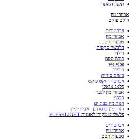
תקנון האתר
אביזרי מין
רוקט פוקט
ויברטורים
אביזרי מין
טבעות רטט
הלבשה סקסית
דילדו
בובת סקס
we vibe
ביריות
ביצים סיניות
ויברטור רוקט פוקט
פלאג אנאלי
אביזרי מין לגבר
בדסמ
חנות מין בבת ים
חנות מין ברמת גן | אביזרי מין
פלשלייט מקורי לאוננות FLESHLIGHT
ויברטורים
אביזרי מין
טבעות רטט