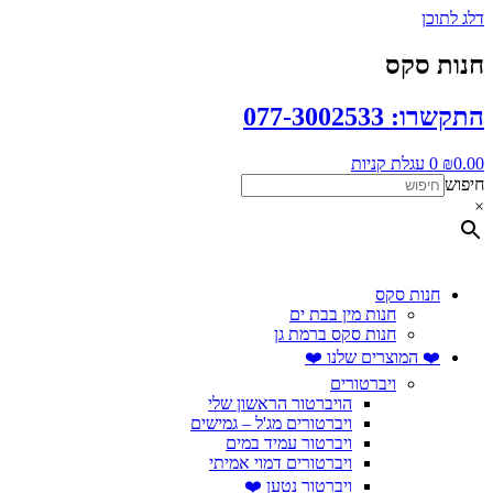
דלג לתוכן
חנות סקס
התקשרו: 077-3002533
0.00
₪
0
עגלת קניות
חיפוש
×
חנות סקס
חנות מין בבת ים
חנות סקס ברמת גן
❤️ המוצרים שלנו ❤️
ויברטורים
הויברטור הראשון שלי
ויברטורים מג'ל – גמישים
ויברטור עמיד במים
ויברטורים דמוי אמיתי
ויברטור נטען ❤️