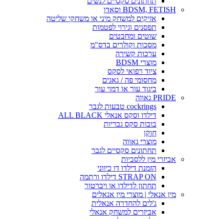
תחתונים סקסיים לנשים
BDSM, FETISH וסאדו
אזיקים למשחק מיני או משחקי שליטה
תפסנים וגירוי לפטמות
שוטים ומחבטים
מסכות וקולרים בדס"מ
ערכות קשירה
מוצרי BDSM
ציוד רפואי לסקס
מחסומי פה / גאגים
ביגוד עור או דמוי עור
PRIDE גאווה
cockrings טבעות לגבר
דילדו וסקס אנאלי ALL BLACK
בובות סקס גבריות
חוקן
מוצרי גאווה
תחתונים סקסיים לגבר
אביזרי מין ללסביות
הזמנת דילדו דו כיווני
STRAP ON דילדו ורתמה
תחתון לדילדו או ויברטור
מין אנאלי | מוצרי מין אנאלים
ג'לים להחדרה אנאלית
אביזרים למשחק אנאלי