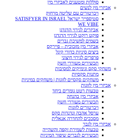
סוללות ומטענים לאביזרי מין
אביזרי מין לנשים
ויברטורים עם שליטה מרחוק
סטיספייר ישראל SATISFYER IN ISRAEL
WE VIBE
אביזרים לגירוי הדגדגן
פוקט רוקט לגירוי הדגדגן
בשמים למשיכת גברים
אביזרי מין מזכוכית – פיירקס
ביצים סיניות כדורי קיגל
פרפרים לגירוי חיצוני
תכשירים מעוררי חשק
משחקי סקס וגימיקים למסיבות
מתנות סקסיות
משחקים סקסיים לזוגות | משחקים במיניות
אביזרי מין לזוגות
טבעות רטט גומרים ביחד
אביזרי מין בהנחה
תכשירים מעוררי חשק
ויברטורים לזוגות
ערסל אהבה ונדנדות סקס
מסככים להחדרה אנאלית
אביזרי מין לגבר
טבעות לשמירת זקפה והשהייה
תכשירים לגברים שיפור המיניות