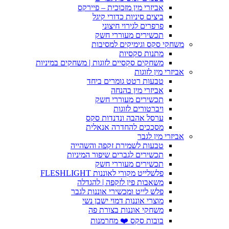
אביזרי מין מזכוכית – פיירקס
ביצים סיניות כדורי קיגל
פרפרים לגירוי חיצוני
תכשירים מעוררי חשק
משחקי סקס וגימיקים למסיבות
מתנות סקסיות
משחקים סקסיים לזוגות | משחקים במיניות
אביזרי מין לזוגות
טבעות רטט גומרים ביחד
אביזרי מין בהנחה
תכשירים מעוררי חשק
ויברטורים לזוגות
ערסל אהבה ונדנדות סקס
מסככים להחדרה אנאלית
אביזרי מין לגבר
טבעות לשמירת זקפה והשהייה
תכשירים לגברים שיפור המיניות
תכשירים מעוררי חשק
פלשלייט מקורי לאוננות FLESHLIGHT
משאבות פין לזקפה | להגדלה
פלש לייט ומכשירי אוננות לגבר
מוצרי אוננות דמוי ישבן נשי
משחקי אוננות בצורת פה
בובות סקס ❤️ מחרמנות