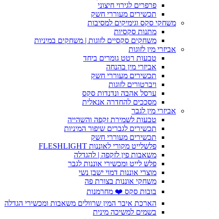
פרפרים לגירוי חיצוני
תכשירים מעוררי חשק
משחקי סקס וגימיקים למסיבות
מתנות סקסיות
משחקים סקסיים לזוגות | משחקים במיניות
אביזרי מין לזוגות
טבעות רטט גומרים ביחד
אביזרי מין בהנחה
תכשירים מעוררי חשק
ויברטורים לזוגות
ערסל אהבה ונדנדות סקס
מסככים להחדרה אנאלית
אביזרי מין לגבר
טבעות לשמירת זקפה והשהייה
תכשירים לגברים שיפור המיניות
תכשירים מעוררי חשק
פלשלייט מקורי לאוננות FLESHLIGHT
משאבות פין לזקפה | להגדלה
פלש לייט ומכשירי אוננות לגבר
מוצרי אוננות דמוי ישבן נשי
משחקי אוננות בצורת פה
בובות סקס ❤️ מחרמנות
הארכת איבר המין שרוולים משאבות ומכשירי הגדלה
בשמים למשיכה מינית