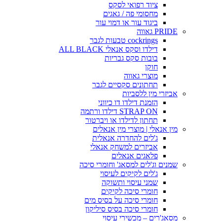
ציוד רפואי לסקס
מחסומי פה / גאגים
ביגוד עור או דמוי עור
PRIDE גאווה
cockrings טבעות לגבר
דילדו וסקס אנאלי ALL BLACK
בובות סקס גבריות
חוקן
מוצרי גאווה
תחתונים סקסיים לגבר
אביזרי מין ללסביות
הזמנת דילדו דו כיווני
STRAP ON דילדו ורתמה
תחתון לדילדו או ויברטור
מין אנאלי | מוצרי מין אנאלים
ג'לים להחדרה אנאלית
אביזרים למשחק אנאלי
פלאגים אנאלים
שמנים וג'לים למסאג' וחומרי סיכה
ג'לים לקיקים לעיסוי
שמני עיסוי ותשוקה
חומרי סיכה לקיקים
חומרי סיכה על בסיס מים
חומרי סיכה בסיס סיליקון
מסאג'רים – מכשירי עיסוי