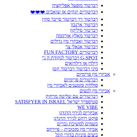
ויברטור מופעל אפליקציה
ויברטורים יונקים או שואבים ❤️❤️❤️
ויברטור רך ויברטור סייבר סקין
ויברטור ארנבון
ויברטור סיליקון
ויברטור מאלץ אורגזמה
ויברטור ואביזרי מין גדולים
ויברטור אנאלי צר
ויברטורים FUN FACTORY
G-SPOT ויברטור לנקודת ה ג'י
דילדו או דילדואים
מיני ויברטור ויברטור קטן
אביזרי מין פרימיום
ויברטורים פרימיום
סוללות ומטענים לאביזרי מין
אביזרי מין לנשים
ויברטורים עם שליטה מרחוק
סטיספייר ישראל SATISFYER IN ISRAEL
WE VIBE
אביזרים לגירוי הדגדגן
פוקט רוקט לגירוי הדגדגן
בשמים למשיכת גברים
אביזרי מין מזכוכית – פיירקס
ביצים סיניות כדורי קיגל