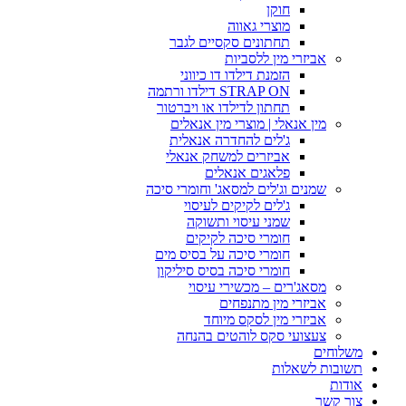
חוקן
מוצרי גאווה
תחתונים סקסיים לגבר
אביזרי מין ללסביות
הזמנת דילדו דו כיווני
STRAP ON דילדו ורתמה
תחתון לדילדו או ויברטור
מין אנאלי | מוצרי מין אנאלים
ג'לים להחדרה אנאלית
אביזרים למשחק אנאלי
פלאגים אנאלים
שמנים וג'לים למסאג' וחומרי סיכה
ג'לים לקיקים לעיסוי
שמני עיסוי ותשוקה
חומרי סיכה לקיקים
חומרי סיכה על בסיס מים
חומרי סיכה בסיס סיליקון
מסאג'רים – מכשירי עיסוי
אביזרי מין מתנפחים
אביזרי מין לסקס מיוחד
צעצועי סקס לוהטים בהנחה
משלוחים
תשובות לשאלות
אודות
צור קשר