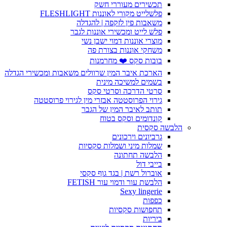
תכשירים מעוררי חשק
פלשלייט מקורי לאוננות FLESHLIGHT
משאבות פין לזקפה | להגדלה
פלש לייט ומכשירי אוננות לגבר
מוצרי אוננות דמוי ישבן נשי
משחקי אוננות בצורת פה
בובות סקס ❤️ מחרמנות
הארכת איבר המין שרוולים משאבות ומכשירי הגדלה
בשמים למשיכה מינית
סרטי הדרכה וסרטי סקס
גירוי הפרוסטטה אבזרי מין לגירוי פרוסטטה
תותב לאיבר המין של הגבר
קונדומים וסקס בטוח
הלבשה סקסית
גרביונים וירכונים
שמלות מיני ושמלות סקסיות
הלבשה תחתונה
בייבי דול
אוברול רשת | בגד גוף סקסי
הלבשת עור ודמוי עור FETISH
Sexy lingerie
כפפות
תחפושות סקסיות
ביריות