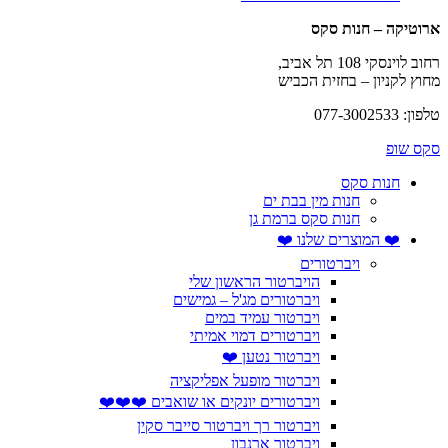
ארוטיקה – חנות סקס
רחוב לוינסקי 108 תל אביב,
מחוץ לקניון – בחזית הכביש
טלפון: 077-3002533
סקס שופ
חנות סקס
חנות מין בבת ים
חנות סקס ברמת גן
❤️ המוצרים שלנו ❤️
ויברטורים
הויברטור הראשון שלי
ויברטורים מג'ל – גמישים
ויברטור עמיד במים
ויברטורים דמוי אמיתי
ויברטור נטען ❤️
ויברטור מופעל אפליקציה
ויברטורים יונקים או שואבים ❤️❤️❤️
ויברטור רך ויברטור סייבר סקין
ויברטור ארנבון