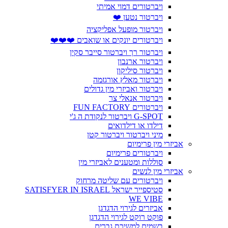
ויברטורים דמוי אמיתי
ויברטור נטען ❤️
ויברטור מופעל אפליקציה
ויברטורים יונקים או שואבים ❤️❤️❤️
ויברטור רך ויברטור סייבר סקין
ויברטור ארנבון
ויברטור סיליקון
ויברטור מאלץ אורגזמה
ויברטור ואביזרי מין גדולים
ויברטור אנאלי צר
ויברטורים FUN FACTORY
G-SPOT ויברטור לנקודת ה ג'י
דילדו או דילדואים
מיני ויברטור ויברטור קטן
אביזרי מין פרימיום
ויברטורים פרימיום
סוללות ומטענים לאביזרי מין
אביזרי מין לנשים
ויברטורים עם שליטה מרחוק
סטיספייר ישראל SATISFYER IN ISRAEL
WE VIBE
אביזרים לגירוי הדגדגן
פוקט רוקט לגירוי הדגדגן
בשמים למשיכת גברים