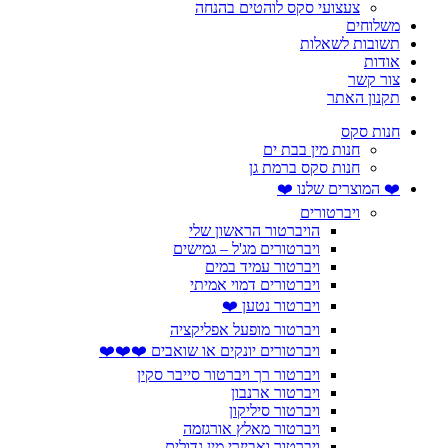
צעצועי סקס לוהטים בהנחה
משלוחים
תשובות לשאלות
אודות
צור קשר
תקנון האתר
חנות סקס
חנות מין בבת ים
חנות סקס ברמת גן
❤️ המוצרים שלנו ❤️
ויברטורים
הויברטור הראשון שלי
ויברטורים מג'ל – גמישים
ויברטור עמיד במים
ויברטורים דמוי אמיתי
ויברטור נטען ❤️
ויברטור מופעל אפליקציה
ויברטורים יונקים או שואבים ❤️❤️❤️
ויברטור רך ויברטור סייבר סקין
ויברטור ארנבון
ויברטור סיליקון
ויברטור מאלץ אורגזמה
ויברטור ואביזרי מין גדולים