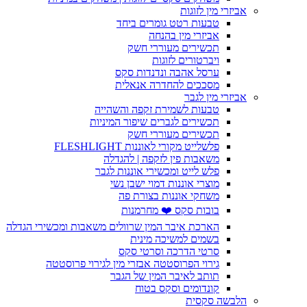
אביזרי מין לזוגות
טבעות רטט גומרים ביחד
אביזרי מין בהנחה
תכשירים מעוררי חשק
ויברטורים לזוגות
ערסל אהבה ונדנדות סקס
מסככים להחדרה אנאלית
אביזרי מין לגבר
טבעות לשמירת זקפה והשהייה
תכשירים לגברים שיפור המיניות
תכשירים מעוררי חשק
פלשלייט מקורי לאוננות FLESHLIGHT
משאבות פין לזקפה | להגדלה
פלש לייט ומכשירי אוננות לגבר
מוצרי אוננות דמוי ישבן נשי
משחקי אוננות בצורת פה
בובות סקס ❤️ מחרמנות
הארכת איבר המין שרוולים משאבות ומכשירי הגדלה
בשמים למשיכה מינית
סרטי הדרכה וסרטי סקס
גירוי הפרוסטטה אבזרי מין לגירוי פרוסטטה
תותב לאיבר המין של הגבר
קונדומים וסקס בטוח
הלבשה סקסית