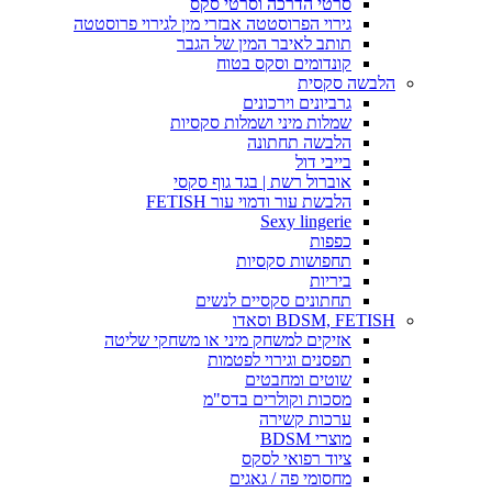
סרטי הדרכה וסרטי סקס
גירוי הפרוסטטה אבזרי מין לגירוי פרוסטטה
תותב לאיבר המין של הגבר
קונדומים וסקס בטוח
הלבשה סקסית
גרביונים וירכונים
שמלות מיני ושמלות סקסיות
הלבשה תחתונה
בייבי דול
אוברול רשת | בגד גוף סקסי
הלבשת עור ודמוי עור FETISH
Sexy lingerie
כפפות
תחפושות סקסיות
ביריות
תחתונים סקסיים לנשים
BDSM, FETISH וסאדו
אזיקים למשחק מיני או משחקי שליטה
תפסנים וגירוי לפטמות
שוטים ומחבטים
מסכות וקולרים בדס"מ
ערכות קשירה
מוצרי BDSM
ציוד רפואי לסקס
מחסומי פה / גאגים