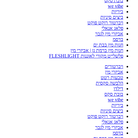
בובת סקס
we vibe
ביריות
ביצים סיניות
ויברטור רוקט פוקט
פלאג אנאלי
אביזרי מין לגבר
בדסמ
חנות מין בבת ים
חנות מין ברמת גן | אביזרי מין
פלשלייט מקורי לאוננות FLESHLIGHT
ויברטורים
אביזרי מין
טבעות רטט
הלבשה סקסית
דילדו
בובת סקס
we vibe
ביריות
ביצים סיניות
ויברטור רוקט פוקט
פלאג אנאלי
אביזרי מין לגבר
בדסמ