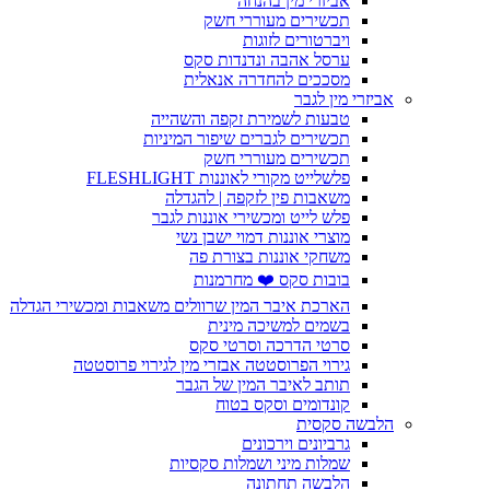
אביזרי מין בהנחה
תכשירים מעוררי חשק
ויברטורים לזוגות
ערסל אהבה ונדנדות סקס
מסככים להחדרה אנאלית
אביזרי מין לגבר
טבעות לשמירת זקפה והשהייה
תכשירים לגברים שיפור המיניות
תכשירים מעוררי חשק
פלשלייט מקורי לאוננות FLESHLIGHT
משאבות פין לזקפה | להגדלה
פלש לייט ומכשירי אוננות לגבר
מוצרי אוננות דמוי ישבן נשי
משחקי אוננות בצורת פה
בובות סקס ❤️ מחרמנות
הארכת איבר המין שרוולים משאבות ומכשירי הגדלה
בשמים למשיכה מינית
סרטי הדרכה וסרטי סקס
גירוי הפרוסטטה אבזרי מין לגירוי פרוסטטה
תותב לאיבר המין של הגבר
קונדומים וסקס בטוח
הלבשה סקסית
גרביונים וירכונים
שמלות מיני ושמלות סקסיות
הלבשה תחתונה