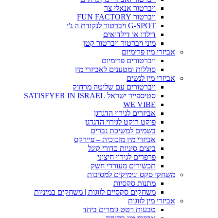
ויברטור אנאלי צר
ויברטור FUN FACTORY
G-SPOT ויברטור לנקודת ה ג'י
דילדו או דילדואים
מיני ויברטור ויברטור קטן
אביזרי מין פרימיום
ויברטורים פרימיום
סוללות ומטענים לאביזרי מין
אביזרי מין לנשים
ויברטורים עם שליטה מרחוק
סטיספייר ישראל SATISFYER IN ISRAEL
WE VIBE
אביזרים לגירוי הדגדגן
פוקט רוקט לגירוי הדגדגן
בשמים למשיכת גברים
אביזרי מין מזכוכית – פיירקס
ביצים סיניות כדורי קיגל
פרפרים לגירוי חיצוני
תכשירים מעוררי חשק
משחקי סקס וגימיקים למסיבות
מתנות סקסיות
משחקים סקסיים לזוגות | משחקים במיניות
אביזרי מין לזוגות
טבעות רטט גומרים ביחד