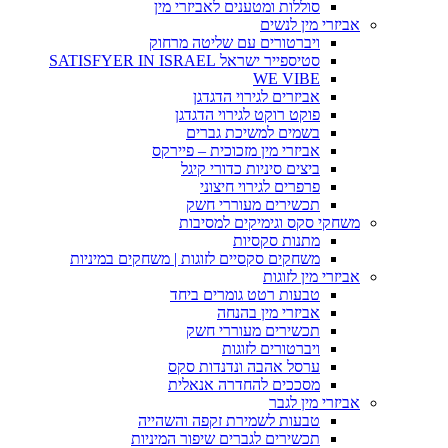
סוללות ומטענים לאביזרי מין
אביזרי מין לנשים
ויברטורים עם שליטה מרחוק
סטיספייר ישראל SATISFYER IN ISRAEL
WE VIBE
אביזרים לגירוי הדגדגן
פוקט רוקט לגירוי הדגדגן
בשמים למשיכת גברים
אביזרי מין מזכוכית – פיירקס
ביצים סיניות כדורי קיגל
פרפרים לגירוי חיצוני
תכשירים מעוררי חשק
משחקי סקס וגימיקים למסיבות
מתנות סקסיות
משחקים סקסיים לזוגות | משחקים במיניות
אביזרי מין לזוגות
טבעות רטט גומרים ביחד
אביזרי מין בהנחה
תכשירים מעוררי חשק
ויברטורים לזוגות
ערסל אהבה ונדנדות סקס
מסככים להחדרה אנאלית
אביזרי מין לגבר
טבעות לשמירת זקפה והשהייה
תכשירים לגברים שיפור המיניות