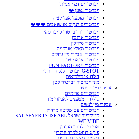
ויברטורים דמוי אמיתי
ויברטור נטען ❤️
ויברטור מופעל אפליקציה
ויברטורים יונקים או שואבים ❤️❤️❤️
ויברטור רך ויברטור סייבר סקין
ויברטור ארנבון
ויברטור סיליקון
ויברטור מאלץ אורגזמה
ויברטור ואביזרי מין גדולים
ויברטור אנאלי צר
ויברטור FUN FACTORY
G-SPOT ויברטור לנקודת ה ג'י
דילדו או דילדואים
מיני ויברטור ויברטור קטן
אביזרי מין פרימיום
ויברטורים פרימיום
סוללות ומטענים לאביזרי מין
אביזרי מין לנשים
ויברטורים עם שליטה מרחוק
סטיספייר ישראל SATISFYER IN ISRAEL
WE VIBE
אביזרים לגירוי הדגדגן
פוקט רוקט לגירוי הדגדגן
בשמים למשיכת גברים