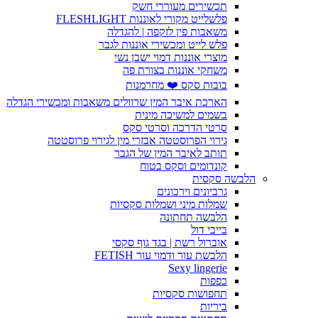
תכשירים מעוררי חשק
פלשלייט מקורי לאוננות FLESHLIGHT
משאבות פין לזקפה | להגדלה
פלש לייט ומכשירי אוננות לגבר
מוצרי אוננות דמוי ישבן נשי
משחקי אוננות בצורת פה
בובות סקס ❤️ מחרמנות
הארכת איבר המין שרוולים משאבות ומכשירי הגדלה
בשמים למשיכה מינית
סרטי הדרכה וסרטי סקס
גירוי הפרוסטטה אבזרי מין לגירוי פרוסטטה
תותב לאיבר המין של הגבר
קונדומים וסקס בטוח
הלבשה סקסית
גרביונים וירכונים
שמלות מיני ושמלות סקסיות
הלבשה תחתונה
בייבי דול
אוברול רשת | בגד גוף סקסי
הלבשת עור ודמוי עור FETISH
Sexy lingerie
כפפות
תחפושות סקסיות
ביריות