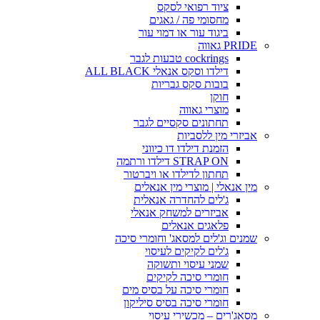
ציוד רפואי לסקס
מחסומי פה / גאגים
ביגוד עור או דמוי עור
PRIDE גאווה
cockrings טבעות לגבר
דילדו וסקס אנאלי ALL BLACK
בובות סקס גבריות
חוקן
מוצרי גאווה
תחתונים סקסיים לגבר
אביזרי מין ללסביות
הזמנת דילדו דו כיווני
STRAP ON דילדו ורתמה
תחתון לדילדו או ויברטור
מין אנאלי | מוצרי מין אנאלים
ג'לים להחדרה אנאלית
אביזרים למשחק אנאלי
פלאגים אנאלים
שמנים וג'לים למסאג' וחומרי סיכה
ג'לים לקיקים לעיסוי
שמני עיסוי ותשוקה
חומרי סיכה לקיקים
חומרי סיכה על בסיס מים
חומרי סיכה בסיס סיליקון
מסאג'רים – מכשירי עיסוי