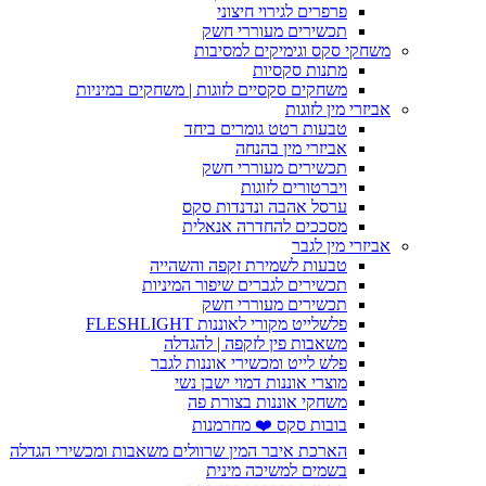
פרפרים לגירוי חיצוני
תכשירים מעוררי חשק
משחקי סקס וגימיקים למסיבות
מתנות סקסיות
משחקים סקסיים לזוגות | משחקים במיניות
אביזרי מין לזוגות
טבעות רטט גומרים ביחד
אביזרי מין בהנחה
תכשירים מעוררי חשק
ויברטורים לזוגות
ערסל אהבה ונדנדות סקס
מסככים להחדרה אנאלית
אביזרי מין לגבר
טבעות לשמירת זקפה והשהייה
תכשירים לגברים שיפור המיניות
תכשירים מעוררי חשק
פלשלייט מקורי לאוננות FLESHLIGHT
משאבות פין לזקפה | להגדלה
פלש לייט ומכשירי אוננות לגבר
מוצרי אוננות דמוי ישבן נשי
משחקי אוננות בצורת פה
בובות סקס ❤️ מחרמנות
הארכת איבר המין שרוולים משאבות ומכשירי הגדלה
בשמים למשיכה מינית