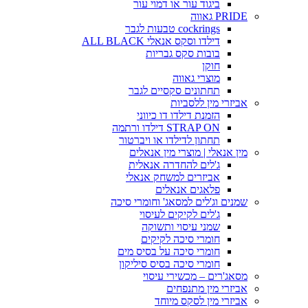
ביגוד עור או דמוי עור
PRIDE גאווה
cockrings טבעות לגבר
דילדו וסקס אנאלי ALL BLACK
בובות סקס גבריות
חוקן
מוצרי גאווה
תחתונים סקסיים לגבר
אביזרי מין ללסביות
הזמנת דילדו דו כיווני
STRAP ON דילדו ורתמה
תחתון לדילדו או ויברטור
מין אנאלי | מוצרי מין אנאלים
ג'לים להחדרה אנאלית
אביזרים למשחק אנאלי
פלאגים אנאלים
שמנים וג'לים למסאג' וחומרי סיכה
ג'לים לקיקים לעיסוי
שמני עיסוי ותשוקה
חומרי סיכה לקיקים
חומרי סיכה על בסיס מים
חומרי סיכה בסיס סיליקון
מסאג'רים – מכשירי עיסוי
אביזרי מין מתנפחים
אביזרי מין לסקס מיוחד