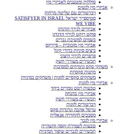
סוללות ומטענים לאביזרי מין
אביזרי מין לנשים
ויברטורים עם שליטה מרחוק
סטיספייר ישראל SATISFYER IN ISRAEL
WE VIBE
אביזרים לגירוי הדגדגן
פוקט רוקט לגירוי הדגדגן
בשמים למשיכת גברים
אביזרי מין מזכוכית – פיירקס
ביצים סיניות כדורי קיגל
פרפרים לגירוי חיצוני
תכשירים מעוררי חשק
משחקי סקס וגימיקים למסיבות
מתנות סקסיות
משחקים סקסיים לזוגות | משחקים במיניות
אביזרי מין לזוגות
טבעות רטט גומרים ביחד
אביזרי מין בהנחה
תכשירים מעוררי חשק
ויברטורים לזוגות
ערסל אהבה ונדנדות סקס
מסככים להחדרה אנאלית
אביזרי מין לגבר
טבעות לשמירת זקפה והשהייה
תכשירים לגברים שיפור המיניות