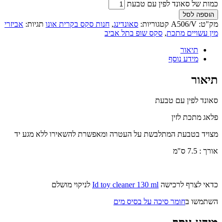
כמות של סאונד לפין עם טבעת
הוספה לסל
מק"ט:
A506/V
קטגוריות:
סאונדינג
,
חנות סקס בקרית אונו
תגיות:
אביזרי
מין עשויים מתכת
,
סקס שופ בתל אביב
תיאור
מידע נוסף
תיאור
סאונד לפין עם טבעת
פלאג מתכת לזין
מצויד בטבעת המתלבשת על העטרה ומאפשרת להשאירו ללא מגע יד
אורך : 7.5 ס"מ
כדאי לצרף לרכישה
Id toy cleaner 130 ml
לניקוי מושלם
השתמשו ב
חומר סיכה על בסיס מים