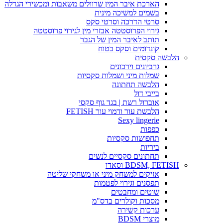
הארכת איבר המין שרוולים משאבות ומכשירי הגדלה
בשמים למשיכה מינית
סרטי הדרכה וסרטי סקס
גירוי הפרוסטטה אבזרי מין לגירוי פרוסטטה
תותב לאיבר המין של הגבר
קונדומים וסקס בטוח
הלבשה סקסית
גרביונים וירכונים
שמלות מיני ושמלות סקסיות
הלבשה תחתונה
בייבי דול
אוברול רשת | בגד גוף סקסי
הלבשת עור ודמוי עור FETISH
Sexy lingerie
כפפות
תחפושות סקסיות
ביריות
תחתונים סקסיים לנשים
BDSM, FETISH וסאדו
אזיקים למשחק מיני או משחקי שליטה
תפסנים וגירוי לפטמות
שוטים ומחבטים
מסכות וקולרים בדס"מ
ערכות קשירה
מוצרי BDSM