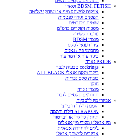
תחתונים סקסיים לנשים
BDSM, FETISH וסאדו
אזיקים למשחק מיני או משחקי שליטה
תפסנים וגירוי לפטמות
שוטים ומחבטים
מסכות וקולרים בדס"מ
ערכות קשירה
מוצרי BDSM
ציוד רפואי לסקס
מחסומי פה / גאגים
ביגוד עור או דמוי עור
PRIDE גאווה
cockrings טבעות לגבר
דילדו וסקס אנאלי ALL BLACK
בובות סקס גבריות
חוקן
מוצרי גאווה
תחתונים סקסיים לגבר
אביזרי מין ללסביות
הזמנת דילדו דו כיווני
STRAP ON דילדו ורתמה
תחתון לדילדו או ויברטור
מין אנאלי | מוצרי מין אנאלים
ג'לים להחדרה אנאלית
אביזרים למשחק אנאלי