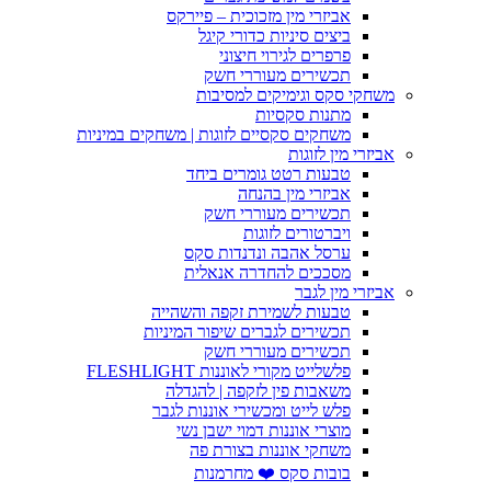
אביזרי מין מזכוכית – פיירקס
ביצים סיניות כדורי קיגל
פרפרים לגירוי חיצוני
תכשירים מעוררי חשק
משחקי סקס וגימיקים למסיבות
מתנות סקסיות
משחקים סקסיים לזוגות | משחקים במיניות
אביזרי מין לזוגות
טבעות רטט גומרים ביחד
אביזרי מין בהנחה
תכשירים מעוררי חשק
ויברטורים לזוגות
ערסל אהבה ונדנדות סקס
מסככים להחדרה אנאלית
אביזרי מין לגבר
טבעות לשמירת זקפה והשהייה
תכשירים לגברים שיפור המיניות
תכשירים מעוררי חשק
פלשלייט מקורי לאוננות FLESHLIGHT
משאבות פין לזקפה | להגדלה
פלש לייט ומכשירי אוננות לגבר
מוצרי אוננות דמוי ישבן נשי
משחקי אוננות בצורת פה
בובות סקס ❤️ מחרמנות