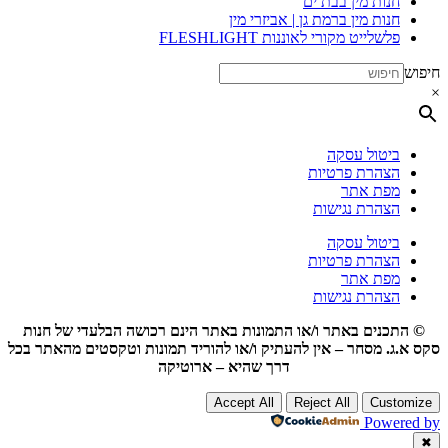
חנות מין בבת ים
חנות מין ברמת גן | אביזרי מין
פלשלייט מקורי לאוננות FLESHLIGHT
חיפוש
×
ביטול עסקה
הצהרת פרטיות
מפת אתר
הצהרת נגישות
ביטול עסקה
הצהרת פרטיות
מפת אתר
הצהרת נגישות
© התכנים באתר ו/או התמונות באתר הינם רכושה הבלעדי של חנות
סקס א.ג. מסחר – אין להעתיק ו/או להוריד תמונות וטקסטים מהאתר בכל
דרך שהיא – ארוטיקה
Accept All
Reject All
Customize
Powered by
✖