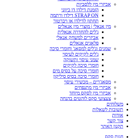
אביזרי מין ללסביות
הזמנת דילדו דו כיווני
STRAP ON דילדו ורתמה
תחתון לדילדו או ויברטור
מין אנאלי | מוצרי מין אנאלים
ג'לים להחדרה אנאלית
אביזרים למשחק אנאלי
פלאגים אנאלים
שמנים וג'לים למסאג' וחומרי סיכה
ג'לים לקיקים לעיסוי
שמני עיסוי ותשוקה
חומרי סיכה לקיקים
חומרי סיכה על בסיס מים
חומרי סיכה בסיס סיליקון
מסאג'רים – מכשירי עיסוי
אביזרי מין מתנפחים
אביזרי מין לסקס מיוחד
צעצועי סקס לוהטים בהנחה
משלוחים
תשובות לשאלות
אודות
צור קשר
תקנון האתר
חנות סקס