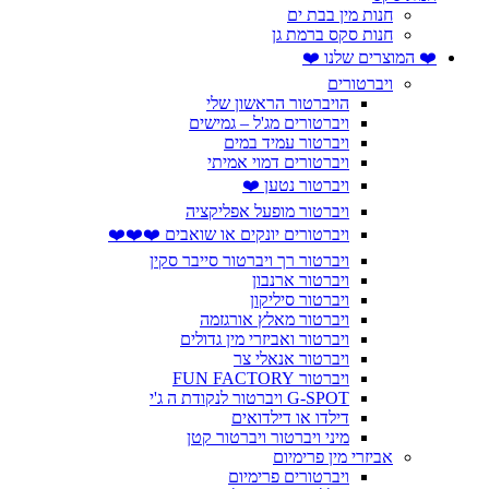
חנות מין בבת ים
חנות סקס ברמת גן
❤️ המוצרים שלנו ❤️
ויברטורים
הויברטור הראשון שלי
ויברטורים מג'ל – גמישים
ויברטור עמיד במים
ויברטורים דמוי אמיתי
ויברטור נטען ❤️
ויברטור מופעל אפליקציה
ויברטורים יונקים או שואבים ❤️❤️❤️
ויברטור רך ויברטור סייבר סקין
ויברטור ארנבון
ויברטור סיליקון
ויברטור מאלץ אורגזמה
ויברטור ואביזרי מין גדולים
ויברטור אנאלי צר
ויברטור FUN FACTORY
G-SPOT ויברטור לנקודת ה ג'י
דילדו או דילדואים
מיני ויברטור ויברטור קטן
אביזרי מין פרימיום
ויברטורים פרימיום