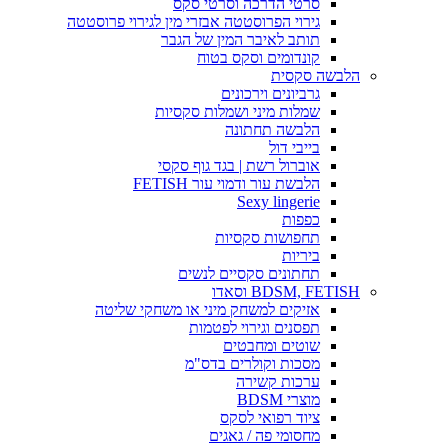
סרטי הדרכה וסרטי סקס
גירוי הפרוסטטה אבזרי מין לגירוי פרוסטטה
תותב לאיבר המין של הגבר
קונדומים וסקס בטוח
הלבשה סקסית
גרביונים וירכונים
שמלות מיני ושמלות סקסיות
הלבשה תחתונה
בייבי דול
אוברול רשת | בגד גוף סקסי
הלבשת עור ודמוי עור FETISH
Sexy lingerie
כפפות
תחפושות סקסיות
ביריות
תחתונים סקסיים לנשים
BDSM, FETISH וסאדו
אזיקים למשחק מיני או משחקי שליטה
תפסנים וגירוי לפטמות
שוטים ומחבטים
מסכות וקולרים בדס"מ
ערכות קשירה
מוצרי BDSM
ציוד רפואי לסקס
מחסומי פה / גאגים