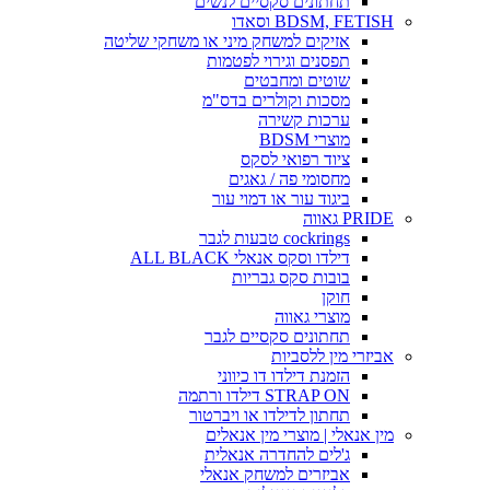
תחתונים סקסיים לנשים
BDSM, FETISH וסאדו
אזיקים למשחק מיני או משחקי שליטה
תפסנים וגירוי לפטמות
שוטים ומחבטים
מסכות וקולרים בדס"מ
ערכות קשירה
מוצרי BDSM
ציוד רפואי לסקס
מחסומי פה / גאגים
ביגוד עור או דמוי עור
PRIDE גאווה
cockrings טבעות לגבר
דילדו וסקס אנאלי ALL BLACK
בובות סקס גבריות
חוקן
מוצרי גאווה
תחתונים סקסיים לגבר
אביזרי מין ללסביות
הזמנת דילדו דו כיווני
STRAP ON דילדו ורתמה
תחתון לדילדו או ויברטור
מין אנאלי | מוצרי מין אנאלים
ג'לים להחדרה אנאלית
אביזרים למשחק אנאלי