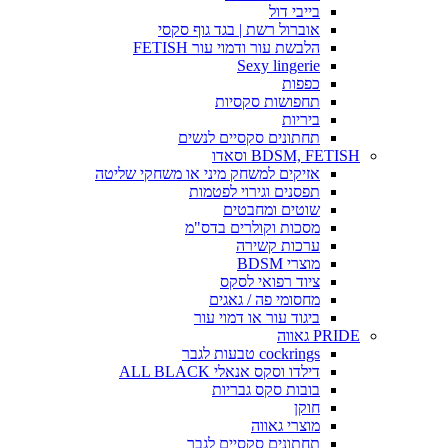
בייבי דול
אוברול רשת | בגד גוף סקסי
הלבשת עור ודמוי עור FETISH
Sexy lingerie
כפפות
תחפושות סקסיות
ביריות
תחתונים סקסיים לנשים
BDSM, FETISH וסאדו
אזיקים למשחק מיני או משחקי שליטה
תפסנים וגירוי לפטמות
שוטים ומחבטים
מסכות וקולרים בדס"מ
ערכות קשירה
מוצרי BDSM
ציוד רפואי לסקס
מחסומי פה / גאגים
ביגוד עור או דמוי עור
PRIDE גאווה
cockrings טבעות לגבר
דילדו וסקס אנאלי ALL BLACK
בובות סקס גבריות
חוקן
מוצרי גאווה
תחתונים סקסיים לגבר