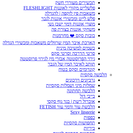
תכשירים מעוררי חשק
פלשלייט מקורי לאוננות FLESHLIGHT
משאבות פין לזקפה | להגדלה
פלש לייט ומכשירי אוננות לגבר
מוצרי אוננות דמוי ישבן נשי
משחקי אוננות בצורת פה
בובות סקס ❤️ מחרמנות
הארכת איבר המין שרוולים משאבות ומכשירי הגדלה
בשמים למשיכה מינית
סרטי הדרכה וסרטי סקס
גירוי הפרוסטטה אבזרי מין לגירוי פרוסטטה
תותב לאיבר המין של הגבר
קונדומים וסקס בטוח
הלבשה סקסית
גרביונים וירכונים
שמלות מיני ושמלות סקסיות
הלבשה תחתונה
בייבי דול
אוברול רשת | בגד גוף סקסי
הלבשת עור ודמוי עור FETISH
Sexy lingerie
כפפות
תחפושות סקסיות
ביריות