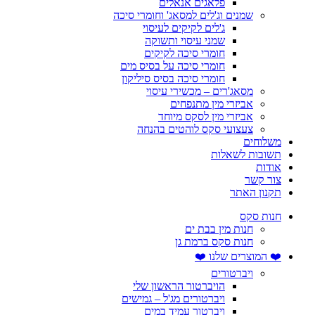
פלאגים אנאלים
שמנים וג'לים למסאג' וחומרי סיכה
ג'לים לקיקים לעיסוי
שמני עיסוי ותשוקה
חומרי סיכה לקיקים
חומרי סיכה על בסיס מים
חומרי סיכה בסיס סיליקון
מסאג'רים – מכשירי עיסוי
אביזרי מין מתנפחים
אביזרי מין לסקס מיוחד
צעצועי סקס לוהטים בהנחה
משלוחים
תשובות לשאלות
אודות
צור קשר
תקנון האתר
חנות סקס
חנות מין בבת ים
חנות סקס ברמת גן
❤️ המוצרים שלנו ❤️
ויברטורים
הויברטור הראשון שלי
ויברטורים מג'ל – גמישים
ויברטור עמיד במים