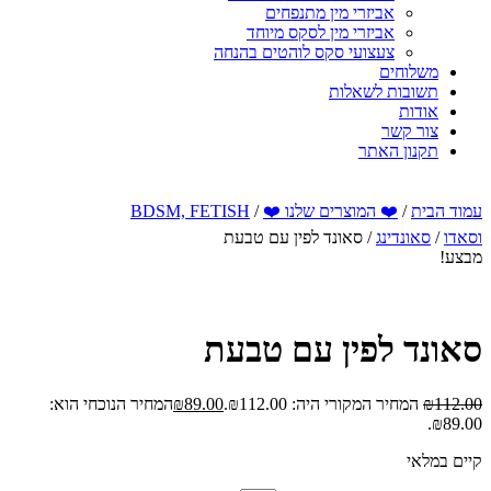
אביזרי מין מתנפחים
אביזרי מין לסקס מיוחד
צעצועי סקס לוהטים בהנחה
משלוחים
תשובות לשאלות
אודות
צור קשר
תקנון האתר
עמוד הבית
/
❤️ המוצרים שלנו ❤️
/
BDSM, FETISH
וסאדו
/
סאונדינג
/ סאונד לפין עם טבעת
מבצע!
סאונד לפין עם טבעת
112.00
₪
המחיר המקורי היה: ₪112.00.
89.00
₪
המחיר הנוכחי הוא:
₪89.00.
קיים במלאי