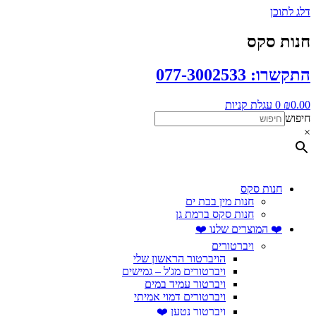
דלג לתוכן
חנות סקס
התקשרו: 077-3002533
0.00
₪
0
עגלת קניות
חיפוש
×
חנות סקס
חנות מין בבת ים
חנות סקס ברמת גן
❤️ המוצרים שלנו ❤️
ויברטורים
הויברטור הראשון שלי
ויברטורים מג'ל – גמישים
ויברטור עמיד במים
ויברטורים דמוי אמיתי
ויברטור נטען ❤️