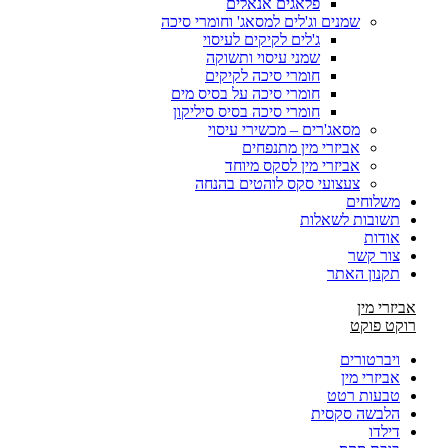
פלאגים אנאלים
שמנים וג'לים למסאג' וחומרי סיכה
ג'לים לקיקים לעיסוי
שמני עיסוי ותשוקה
חומרי סיכה לקיקים
חומרי סיכה על בסיס מים
חומרי סיכה בסיס סיליקון
מסאג'רים – מכשירי עיסוי
אביזרי מין מתנפחים
אביזרי מין לסקס מיוחד
צעצועי סקס לוהטים בהנחה
משלוחים
תשובות לשאלות
אודות
צור קשר
תקנון האתר
אביזרי מין
רוקט פוקט
ויברטורים
אביזרי מין
טבעות רטט
הלבשה סקסית
דילדו