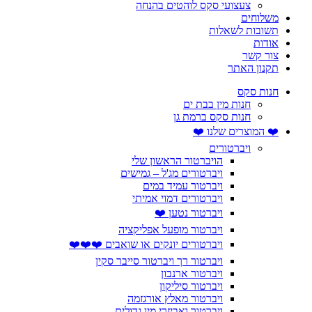
צעצועי סקס לוהטים בהנחה
משלוחים
תשובות לשאלות
אודות
צור קשר
תקנון האתר
חנות סקס
חנות מין בבת ים
חנות סקס ברמת גן
❤️ המוצרים שלנו ❤️
ויברטורים
הויברטור הראשון שלי
ויברטורים מג'ל – גמישים
ויברטור עמיד במים
ויברטורים דמוי אמיתי
ויברטור נטען ❤️
ויברטור מופעל אפליקציה
ויברטורים יונקים או שואבים ❤️❤️❤️
ויברטור רך ויברטור סייבר סקין
ויברטור ארנבון
ויברטור סיליקון
ויברטור מאלץ אורגזמה
ויברטור ואביזרי מין גדולים