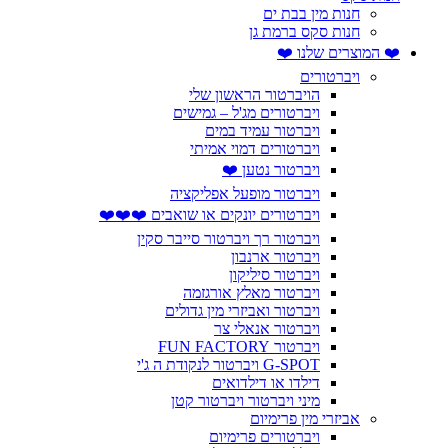
חנות מין בבת ים
חנות סקס ברמת גן
❤️ המוצרים שלנו ❤️
ויברטורים
הויברטור הראשון שלי
ויברטורים מג'ל – גמישים
ויברטור עמיד במים
ויברטורים דמוי אמיתי
ויברטור נטען ❤️
ויברטור מופעל אפליקציה
ויברטורים יונקים או שואבים ❤️❤️❤️
ויברטור רך ויברטור סייבר סקין
ויברטור ארנבון
ויברטור סיליקון
ויברטור מאלץ אורגזמה
ויברטור ואביזרי מין גדולים
ויברטור אנאלי צר
ויברטור FUN FACTORY
G-SPOT ויברטור לנקודת ה ג'י
דילדו או דילדואים
מיני ויברטור ויברטור קטן
אביזרי מין פרימיום
ויברטורים פרימיום