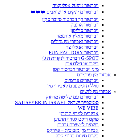
ויברטור מופעל אפליקציה
ויברטורים יונקים או שואבים ❤️❤️❤️
ויברטור רך ויברטור סייבר סקין
ויברטור ארנבון
ויברטור סיליקון
ויברטור מאלץ אורגזמה
ויברטור ואביזרי מין גדולים
ויברטור אנאלי צר
ויברטור FUN FACTORY
G-SPOT ויברטור לנקודת ה ג'י
דילדו או דילדואים
מיני ויברטור ויברטור קטן
אביזרי מין פרימיום
ויברטורים פרימיום
סוללות ומטענים לאביזרי מין
אביזרי מין לנשים
ויברטורים עם שליטה מרחוק
סטיספייר ישראל SATISFYER IN ISRAEL
WE VIBE
אביזרים לגירוי הדגדגן
פוקט רוקט לגירוי הדגדגן
בשמים למשיכת גברים
אביזרי מין מזכוכית – פיירקס
ביצים סיניות כדורי קיגל