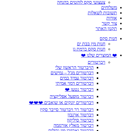
צעצועי סקס לוהטים בהנחה
משלוחים
תשובות לשאלות
אודות
צור קשר
תקנון האתר
חנות סקס
חנות מין בבת ים
חנות סקס ברמת גן
❤️ המוצרים שלנו ❤️
ויברטורים
הויברטור הראשון שלי
ויברטורים מג'ל – גמישים
ויברטור עמיד במים
ויברטורים דמוי אמיתי
ויברטור נטען ❤️
ויברטור מופעל אפליקציה
ויברטורים יונקים או שואבים ❤️❤️❤️
ויברטור רך ויברטור סייבר סקין
ויברטור ארנבון
ויברטור סיליקון
ויברטור מאלץ אורגזמה
ויברטור ואביזרי מין גדולים