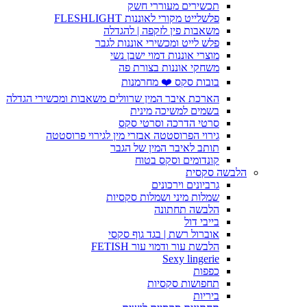
תכשירים מעוררי חשק
פלשלייט מקורי לאוננות FLESHLIGHT
משאבות פין לזקפה | להגדלה
פלש לייט ומכשירי אוננות לגבר
מוצרי אוננות דמוי ישבן נשי
משחקי אוננות בצורת פה
בובות סקס ❤️ מחרמנות
הארכת איבר המין שרוולים משאבות ומכשירי הגדלה
בשמים למשיכה מינית
סרטי הדרכה וסרטי סקס
גירוי הפרוסטטה אבזרי מין לגירוי פרוסטטה
תותב לאיבר המין של הגבר
קונדומים וסקס בטוח
הלבשה סקסית
גרביונים וירכונים
שמלות מיני ושמלות סקסיות
הלבשה תחתונה
בייבי דול
אוברול רשת | בגד גוף סקסי
הלבשת עור ודמוי עור FETISH
Sexy lingerie
כפפות
תחפושות סקסיות
ביריות