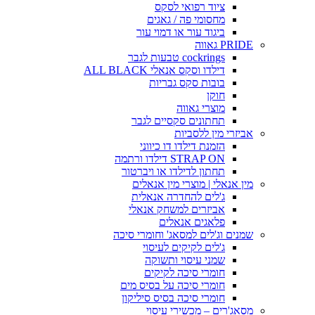
ציוד רפואי לסקס
מחסומי פה / גאגים
ביגוד עור או דמוי עור
PRIDE גאווה
cockrings טבעות לגבר
דילדו וסקס אנאלי ALL BLACK
בובות סקס גבריות
חוקן
מוצרי גאווה
תחתונים סקסיים לגבר
אביזרי מין ללסביות
הזמנת דילדו דו כיווני
STRAP ON דילדו ורתמה
תחתון לדילדו או ויברטור
מין אנאלי | מוצרי מין אנאלים
ג'לים להחדרה אנאלית
אביזרים למשחק אנאלי
פלאגים אנאלים
שמנים וג'לים למסאג' וחומרי סיכה
ג'לים לקיקים לעיסוי
שמני עיסוי ותשוקה
חומרי סיכה לקיקים
חומרי סיכה על בסיס מים
חומרי סיכה בסיס סיליקון
מסאג'רים – מכשירי עיסוי