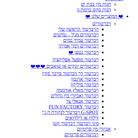
חנות מין בבת ים
חנות סקס ברמת גן
❤️ המוצרים שלנו ❤️
ויברטורים
הויברטור הראשון שלי
ויברטורים מג'ל – גמישים
ויברטור עמיד במים
ויברטורים דמוי אמיתי
ויברטור נטען ❤️
ויברטור מופעל אפליקציה
ויברטורים יונקים או שואבים ❤️❤️❤️
ויברטור רך ויברטור סייבר סקין
ויברטור ארנבון
ויברטור סיליקון
ויברטור מאלץ אורגזמה
ויברטור ואביזרי מין גדולים
ויברטור אנאלי צר
ויברטור FUN FACTORY
G-SPOT ויברטור לנקודת ה ג'י
דילדו או דילדואים
מיני ויברטור ויברטור קטן
אביזרי מין פרימיום
ויברטורים פרימיום