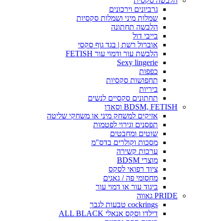
הלבשה סקסית
גרביונים וירכונים
שמלות מיני ושמלות סקסיות
הלבשה תחתונה
בייבי דול
אוברול רשת | בגד גוף סקסי
הלבשת עור ודמוי עור FETISH
Sexy lingerie
כפפות
תחפושות סקסיות
ביריות
תחתונים סקסיים לנשים
BDSM, FETISH וסאדו
אזיקים למשחק מיני או משחקי שליטה
תפסנים וגירוי לפטמות
שוטים ומחבטים
מסכות וקולרים בדס"מ
ערכות קשירה
מוצרי BDSM
ציוד רפואי לסקס
מחסומי פה / גאגים
ביגוד עור או דמוי עור
PRIDE גאווה
cockrings טבעות לגבר
דילדו וסקס אנאלי ALL BLACK