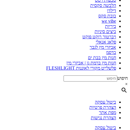
טבעות רטט
הלבשה סקסית
דילדו
בובת סקס
we vibe
ביריות
ביצים סיניות
ויברטור רוקט פוקט
פלאג אנאלי
אביזרי מין לגבר
בדסמ
חנות מין בבת ים
חנות מין ברמת גן | אביזרי מין
פלשלייט מקורי לאוננות FLESHLIGHT
חיפוש
×
ביטול עסקה
הצהרת פרטיות
מפת אתר
הצהרת נגישות
ביטול עסקה