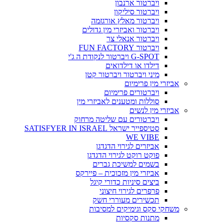
ויברטור ארנבון
ויברטור סיליקון
ויברטור מאלץ אורגזמה
ויברטור ואביזרי מין גדולים
ויברטור אנאלי צר
ויברטור FUN FACTORY
G-SPOT ויברטור לנקודת ה ג'י
דילדו או דילדואים
מיני ויברטור ויברטור קטן
אביזרי מין פרימיום
ויברטורים פרימיום
סוללות ומטענים לאביזרי מין
אביזרי מין לנשים
ויברטורים עם שליטה מרחוק
סטיספייר ישראל SATISFYER IN ISRAEL
WE VIBE
אביזרים לגירוי הדגדגן
פוקט רוקט לגירוי הדגדגן
בשמים למשיכת גברים
אביזרי מין מזכוכית – פיירקס
ביצים סיניות כדורי קיגל
פרפרים לגירוי חיצוני
תכשירים מעוררי חשק
משחקי סקס וגימיקים למסיבות
מתנות סקסיות