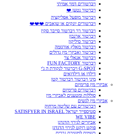
ויברטורים דמוי אמיתי
ויברטור נטען ❤️
ויברטור מופעל אפליקציה
ויברטורים יונקים או שואבים ❤️❤️❤️
ויברטור רך ויברטור סייבר סקין
ויברטור ארנבון
ויברטור סיליקון
ויברטור מאלץ אורגזמה
ויברטור ואביזרי מין גדולים
ויברטור אנאלי צר
ויברטור FUN FACTORY
G-SPOT ויברטור לנקודת ה ג'י
דילדו או דילדואים
מיני ויברטור ויברטור קטן
אביזרי מין פרימיום
ויברטורים פרימיום
סוללות ומטענים לאביזרי מין
אביזרי מין לנשים
ויברטורים עם שליטה מרחוק
סטיספייר ישראל SATISFYER IN ISRAEL
WE VIBE
אביזרים לגירוי הדגדגן
פוקט רוקט לגירוי הדגדגן
בשמים למשיכת גברים