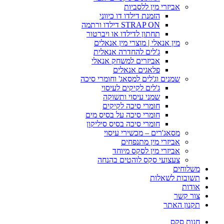
אביזרי מין ללסביות
הזמנת דילדו דו כיווני
STRAP ON דילדו ורתמה
תחתון לדילדו או ויברטור
מין אנאלי | מוצרי מין אנאלים
ג'לים להחדרה אנאלית
אביזרים למשחק אנאלי
פלאגים אנאלים
שמנים וג'לים למסאג' וחומרי סיכה
ג'לים לקיקים לעיסוי
שמני עיסוי ותשוקה
חומרי סיכה לקיקים
חומרי סיכה על בסיס מים
חומרי סיכה בסיס סיליקון
מסאג'רים – מכשירי עיסוי
אביזרי מין מתנפחים
אביזרי מין לסקס מיוחד
צעצועי סקס לוהטים בהנחה
משלוחים
תשובות לשאלות
אודות
צור קשר
תקנון האתר
חנות סקס