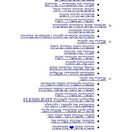
אביזרי מין מזכוכית – פיירקס
ביצים סיניות כדורי קיגל
פרפרים לגירוי חיצוני
תכשירים מעוררי חשק
משחקי סקס וגימיקים למסיבות
מתנות סקסיות
משחקים סקסיים לזוגות | משחקים במיניות
אביזרי מין לזוגות
טבעות רטט גומרים ביחד
אביזרי מין בהנחה
תכשירים מעוררי חשק
ויברטורים לזוגות
ערסל אהבה ונדנדות סקס
מסככים להחדרה אנאלית
אביזרי מין לגבר
טבעות לשמירת זקפה והשהייה
תכשירים לגברים שיפור המיניות
תכשירים מעוררי חשק
פלשלייט מקורי לאוננות FLESHLIGHT
משאבות פין לזקפה | להגדלה
פלש לייט ומכשירי אוננות לגבר
מוצרי אוננות דמוי ישבן נשי
משחקי אוננות בצורת פה
בובות סקס ❤️ מחרמנות