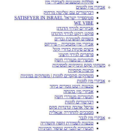
סוללות ומטענים לאביזרי מין
אביזרי מין לנשים
ויברטורים עם שליטה מרחוק
סטיספייר ישראל SATISFYER IN ISRAEL
WE VIBE
אביזרים לגירוי הדגדגן
פוקט רוקט לגירוי הדגדגן
בשמים למשיכת גברים
אביזרי מין מזכוכית – פיירקס
ביצים סיניות כדורי קיגל
פרפרים לגירוי חיצוני
תכשירים מעוררי חשק
משחקי סקס וגימיקים למסיבות
מתנות סקסיות
משחקים סקסיים לזוגות | משחקים במיניות
אביזרי מין לזוגות
טבעות רטט גומרים ביחד
אביזרי מין בהנחה
תכשירים מעוררי חשק
ויברטורים לזוגות
ערסל אהבה ונדנדות סקס
מסככים להחדרה אנאלית
אביזרי מין לגבר
טבעות לשמירת זקפה והשהייה
תכשירים לגברים שיפור המיניות