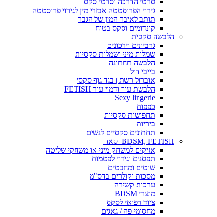
סרטי הדרכה וסרטי סקס
גירוי הפרוסטטה אבזרי מין לגירוי פרוסטטה
תותב לאיבר המין של הגבר
קונדומים וסקס בטוח
הלבשה סקסית
גרביונים וירכונים
שמלות מיני ושמלות סקסיות
הלבשה תחתונה
בייבי דול
אוברול רשת | בגד גוף סקסי
הלבשת עור ודמוי עור FETISH
Sexy lingerie
כפפות
תחפושות סקסיות
ביריות
תחתונים סקסיים לנשים
BDSM, FETISH וסאדו
אזיקים למשחק מיני או משחקי שליטה
תפסנים וגירוי לפטמות
שוטים ומחבטים
מסכות וקולרים בדס"מ
ערכות קשירה
מוצרי BDSM
ציוד רפואי לסקס
מחסומי פה / גאגים