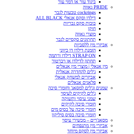
ביגוד עור או דמוי עור
PRIDE גאווה
cockrings טבעות לגבר
דילדו וסקס אנאלי ALL BLACK
בובות סקס גבריות
חוקן
מוצרי גאווה
תחתונים סקסיים לגבר
אביזרי מין ללסביות
הזמנת דילדו דו כיווני
STRAP ON דילדו ורתמה
תחתון לדילדו או ויברטור
מין אנאלי | מוצרי מין אנאלים
ג'לים להחדרה אנאלית
אביזרים למשחק אנאלי
פלאגים אנאלים
שמנים וג'לים למסאג' וחומרי סיכה
ג'לים לקיקים לעיסוי
שמני עיסוי ותשוקה
חומרי סיכה לקיקים
חומרי סיכה על בסיס מים
חומרי סיכה בסיס סיליקון
מסאג'רים – מכשירי עיסוי
אביזרי מין מתנפחים
אביזרי מין לסקס מיוחד