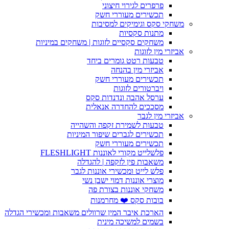
פרפרים לגירוי חיצוני
תכשירים מעוררי חשק
משחקי סקס וגימיקים למסיבות
מתנות סקסיות
משחקים סקסיים לזוגות | משחקים במיניות
אביזרי מין לזוגות
טבעות רטט גומרים ביחד
אביזרי מין בהנחה
תכשירים מעוררי חשק
ויברטורים לזוגות
ערסל אהבה ונדנדות סקס
מסככים להחדרה אנאלית
אביזרי מין לגבר
טבעות לשמירת זקפה והשהייה
תכשירים לגברים שיפור המיניות
תכשירים מעוררי חשק
פלשלייט מקורי לאוננות FLESHLIGHT
משאבות פין לזקפה | להגדלה
פלש לייט ומכשירי אוננות לגבר
מוצרי אוננות דמוי ישבן נשי
משחקי אוננות בצורת פה
בובות סקס ❤️ מחרמנות
הארכת איבר המין שרוולים משאבות ומכשירי הגדלה
בשמים למשיכה מינית