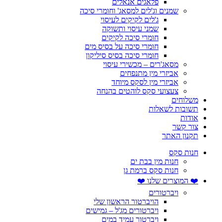
פלאגים אנאלים
שמנים וג'לים למסאג' וחומרי סיכה
ג'לים לקיקים לעיסוי
שמני עיסוי ותשוקה
חומרי סיכה לקיקים
חומרי סיכה על בסיס מים
חומרי סיכה בסיס סיליקון
מסאג'רים – מכשירי עיסוי
אביזרי מין מתנפחים
אביזרי מין לסקס מיוחד
צעצועי סקס לוהטים בהנחה
משלוחים
תשובות לשאלות
אודות
צור קשר
תקנון האתר
חנות סקס
חנות מין בבת ים
חנות סקס ברמת גן
❤️ המוצרים שלנו ❤️
ויברטורים
הויברטור הראשון שלי
ויברטורים מג'ל – גמישים
ויברטור עמיד במים