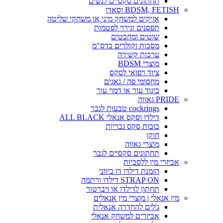
תחתונים סקסיים לנשים
BDSM, FETISH וסאדו
אזיקים למשחק מיני או משחקי שליטה
תפסנים וגירוי לפטמות
שוטים ומחבטים
מסכות וקולרים בדס"מ
ערכות קשירה
מוצרי BDSM
ציוד רפואי לסקס
מחסומי פה / גאגים
ביגוד עור או דמוי עור
PRIDE גאווה
cockrings טבעות לגבר
דילדו וסקס אנאלי ALL BLACK
בובות סקס גבריות
חוקן
מוצרי גאווה
תחתונים סקסיים לגבר
אביזרי מין ללסביות
הזמנת דילדו דו כיווני
STRAP ON דילדו ורתמה
תחתון לדילדו או ויברטור
מין אנאלי | מוצרי מין אנאלים
ג'לים להחדרה אנאלית
אביזרים למשחק אנאלי