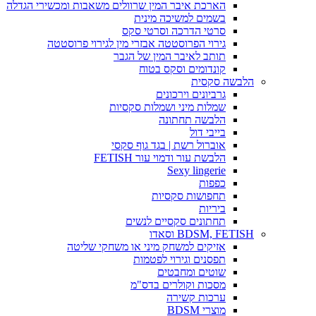
הארכת איבר המין שרוולים משאבות ומכשירי הגדלה
בשמים למשיכה מינית
סרטי הדרכה וסרטי סקס
גירוי הפרוסטטה אבזרי מין לגירוי פרוסטטה
תותב לאיבר המין של הגבר
קונדומים וסקס בטוח
הלבשה סקסית
גרביונים וירכונים
שמלות מיני ושמלות סקסיות
הלבשה תחתונה
בייבי דול
אוברול רשת | בגד גוף סקסי
הלבשת עור ודמוי עור FETISH
Sexy lingerie
כפפות
תחפושות סקסיות
ביריות
תחתונים סקסיים לנשים
BDSM, FETISH וסאדו
אזיקים למשחק מיני או משחקי שליטה
תפסנים וגירוי לפטמות
שוטים ומחבטים
מסכות וקולרים בדס"מ
ערכות קשירה
מוצרי BDSM