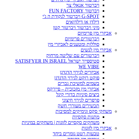
ויברטור אנאלי צר
ויברטור FUN FACTORY
G-SPOT ויברטור לנקודת ה ג'י
דילדו או דילדואים
מיני ויברטור ויברטור קטן
אביזרי מין פרימיום
ויברטורים פרימיום
סוללות ומטענים לאביזרי מין
אביזרי מין לנשים
ויברטורים עם שליטה מרחוק
סטיספייר ישראל SATISFYER IN ISRAEL
WE VIBE
אביזרים לגירוי הדגדגן
פוקט רוקט לגירוי הדגדגן
בשמים למשיכת גברים
אביזרי מין מזכוכית – פיירקס
ביצים סיניות כדורי קיגל
פרפרים לגירוי חיצוני
תכשירים מעוררי חשק
משחקי סקס וגימיקים למסיבות
מתנות סקסיות
משחקים סקסיים לזוגות | משחקים במיניות
אביזרי מין לזוגות
טבעות רטט גומרים ביחד