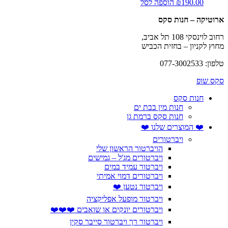
190.00
₪
הוספה לסל
ארוטיקה – חנות סקס
רחוב לוינסקי 108 תל אביב,
מחוץ לקניון – בחזית הכביש
טלפון: 077-3002533
סקס שופ
חנות סקס
חנות מין בבת ים
חנות סקס ברמת גן
❤️ המוצרים שלנו ❤️
ויברטורים
הויברטור הראשון שלי
ויברטורים מג'ל – גמישים
ויברטור עמיד במים
ויברטורים דמוי אמיתי
ויברטור נטען ❤️
ויברטור מופעל אפליקציה
ויברטורים יונקים או שואבים ❤️❤️❤️
ויברטור רך ויברטור סייבר סקין