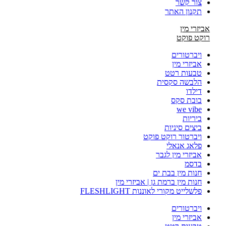
צור קשר
תקנון האתר
אביזרי מין
רוקט פוקט
ויברטורים
אביזרי מין
טבעות רטט
הלבשה סקסית
דילדו
בובת סקס
we vibe
ביריות
ביצים סיניות
ויברטור רוקט פוקט
פלאג אנאלי
אביזרי מין לגבר
בדסמ
חנות מין בבת ים
חנות מין ברמת גן | אביזרי מין
פלשלייט מקורי לאוננות FLESHLIGHT
ויברטורים
אביזרי מין