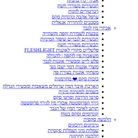
אביזרי מין בהנחה
תכשירים מעוררי חשק
ויברטורים לזוגות
ערסל אהבה ונדנדות סקס
מסככים להחדרה אנאלית
אביזרי מין לגבר
טבעות לשמירת זקפה והשהייה
תכשירים לגברים שיפור המיניות
תכשירים מעוררי חשק
פלשלייט מקורי לאוננות FLESHLIGHT
משאבות פין לזקפה | להגדלה
פלש לייט ומכשירי אוננות לגבר
מוצרי אוננות דמוי ישבן נשי
משחקי אוננות בצורת פה
בובות סקס ❤️ מחרמנות
הארכת איבר המין שרוולים משאבות ומכשירי הגדלה
בשמים למשיכה מינית
סרטי הדרכה וסרטי סקס
גירוי הפרוסטטה אבזרי מין לגירוי פרוסטטה
תותב לאיבר המין של הגבר
קונדומים וסקס בטוח
הלבשה סקסית
גרביונים וירכונים
שמלות מיני ושמלות סקסיות
הלבשה תחתונה