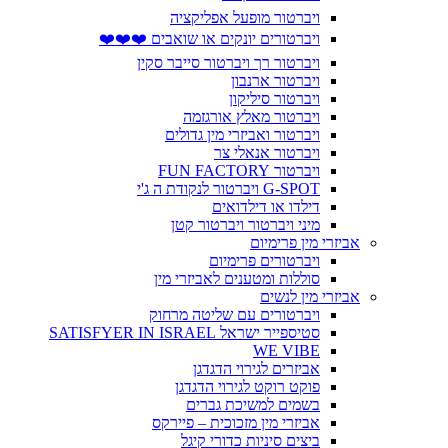
ויברטור מופעל אפליקציה
ויברטורים יונקים או שואבים ❤️❤️❤️
ויברטור רך ויברטור סייבר סקין
ויברטור ארנבון
ויברטור סיליקון
ויברטור מאלץ אורגזמה
ויברטור ואביזרי מין גדולים
ויברטור אנאלי צר
ויברטור FUN FACTORY
G-SPOT ויברטור לנקודת ה ג'י
דילדו או דילדואים
מיני ויברטור ויברטור קטן
אביזרי מין פרימיום
ויברטורים פרימיום
סוללות ומטענים לאביזרי מין
אביזרי מין לנשים
ויברטורים עם שליטה מרחוק
סטיספייר ישראל SATISFYER IN ISRAEL
WE VIBE
אביזרים לגירוי הדגדגן
פוקט רוקט לגירוי הדגדגן
בשמים למשיכת גברים
אביזרי מין מזכוכית – פיירקס
ביצים סיניות כדורי קיגל