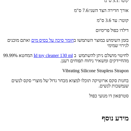
קוטר:3.1 ס"מ
אורך חדירה הצד השני:7.6 ס"מ
קוטר: עד 3.6 ס"מ
דילדו כפול פרימיום
בזמן השימוש במוצר השתמשו ב
חומר סיכה על בסיס מים
ואתם מוכנים
לגירוי שמימי
לחיטוי מושלם ניתן להשתמש ב
Id toy cleaner 130 ml
המחטא 99.99%
מהחיידקים ומשאיר ניחוח תפוחים רענן.
Vibrating Silicone Strapless Strapon
בחנות סקס ארוטיקה תוכלו למצוא מבחר גדול של מוצרי סקס לנשים
שנמשכות לנשים.
סטרפאון דו מנועי כפול
מידע נוסף