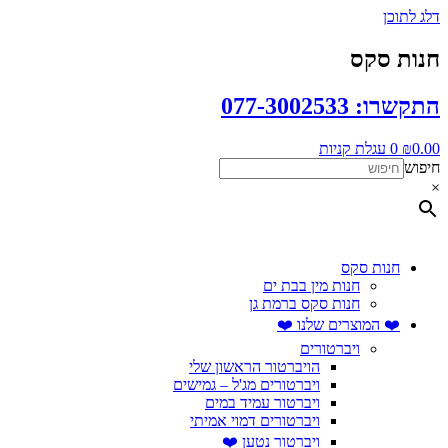
דלג לתוכן
חנות סקס
התקשרו: 077-3002533
0.00
₪
0
עגלת קניות
חיפוש
×
חנות סקס
חנות מין בבת ים
חנות סקס ברמת גן
❤️ המוצרים שלנו ❤️
ויברטורים
הויברטור הראשון שלי
ויברטורים מג'ל – גמישים
ויברטור עמיד במים
ויברטורים דמוי אמיתי
ויברטור נטען ❤️