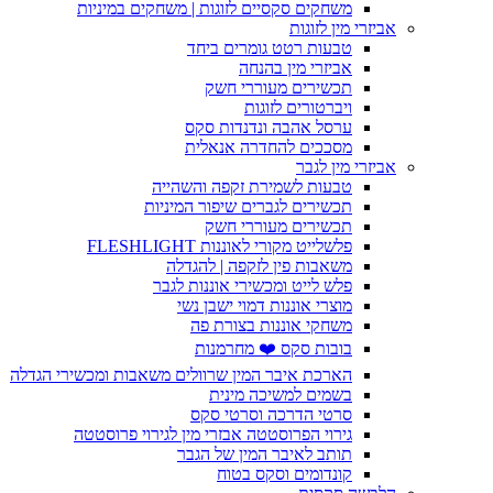
משחקים סקסיים לזוגות | משחקים במיניות
אביזרי מין לזוגות
טבעות רטט גומרים ביחד
אביזרי מין בהנחה
תכשירים מעוררי חשק
ויברטורים לזוגות
ערסל אהבה ונדנדות סקס
מסככים להחדרה אנאלית
אביזרי מין לגבר
טבעות לשמירת זקפה והשהייה
תכשירים לגברים שיפור המיניות
תכשירים מעוררי חשק
פלשלייט מקורי לאוננות FLESHLIGHT
משאבות פין לזקפה | להגדלה
פלש לייט ומכשירי אוננות לגבר
מוצרי אוננות דמוי ישבן נשי
משחקי אוננות בצורת פה
בובות סקס ❤️ מחרמנות
הארכת איבר המין שרוולים משאבות ומכשירי הגדלה
בשמים למשיכה מינית
סרטי הדרכה וסרטי סקס
גירוי הפרוסטטה אבזרי מין לגירוי פרוסטטה
תותב לאיבר המין של הגבר
קונדומים וסקס בטוח