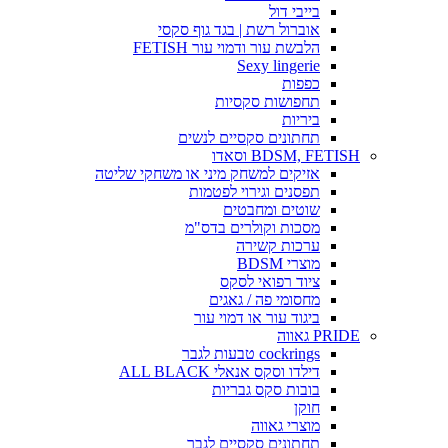
בייבי דול
אוברול רשת | בגד גוף סקסי
הלבשת עור ודמוי עור FETISH
Sexy lingerie
כפפות
תחפושות סקסיות
ביריות
תחתונים סקסיים לנשים
BDSM, FETISH וסאדו
אזיקים למשחק מיני או משחקי שליטה
תפסנים וגירוי לפטמות
שוטים ומחבטים
מסכות וקולרים בדס"מ
ערכות קשירה
מוצרי BDSM
ציוד רפואי לסקס
מחסומי פה / גאגים
ביגוד עור או דמוי עור
PRIDE גאווה
cockrings טבעות לגבר
דילדו וסקס אנאלי ALL BLACK
בובות סקס גבריות
חוקן
מוצרי גאווה
תחתונים סקסיים לגבר