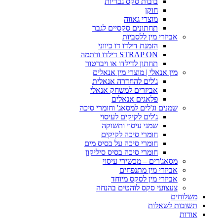
בובות סקס גבריות
חוקן
מוצרי גאווה
תחתונים סקסיים לגבר
אביזרי מין ללסביות
הזמנת דילדו דו כיווני
STRAP ON דילדו ורתמה
תחתון לדילדו או ויברטור
מין אנאלי | מוצרי מין אנאלים
ג'לים להחדרה אנאלית
אביזרים למשחק אנאלי
פלאגים אנאלים
שמנים וג'לים למסאג' וחומרי סיכה
ג'לים לקיקים לעיסוי
שמני עיסוי ותשוקה
חומרי סיכה לקיקים
חומרי סיכה על בסיס מים
חומרי סיכה בסיס סיליקון
מסאג'רים – מכשירי עיסוי
אביזרי מין מתנפחים
אביזרי מין לסקס מיוחד
צעצועי סקס לוהטים בהנחה
משלוחים
תשובות לשאלות
אודות