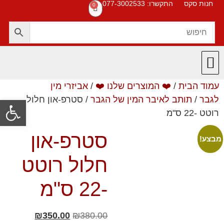
חנות סקס
התקשרו: 077-3002533
0
עמוד הבית
/
❤️ המוצרים שלנו ❤️
/
אביזרי מין
חנות סקס
תקנון האתר
❤️ המוצרים שלנו ❤️
תשובות לשאלות
לגבר
/
תותב לאיבר המין של הגבר
/ סטרפ-און חלול
פתח סרגל
רוטט -22 ס"מ
סטרפ-און
מבצע!
חלול רוטט
-22 ס"מ
₪
350.00
₪
380.00