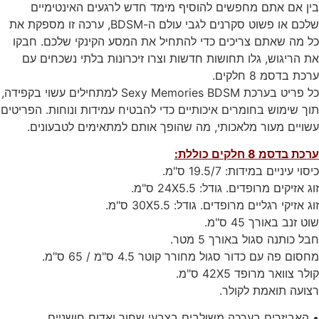
בין אם אתם מחפשים להוסיף מימד חדש לרגעים האינטימיים
שלכם או פשוט סקרנים לגבי עולם ה-BDSM, ערכה זו מספקת את
כל מה שאתם צריכים כדי להתחיל את המסע הקינקי שלכם. חבקו
את הריגוש, גלו תחושות חדשות וצרו זיכרונות בלתי נשכחים עם
ערכת בדסמ 8 חלקים.
כל פריט בערכת Sexy Memories BDSM למתחילים עשוי בקפידה,
תוך שימוש בחומרים איכותיים כדי להבטיח עמידות ונוחות. הפריטים
עשויים מעור מלאכותי, מה שהופך אותם למתאימים לטבעונים.
ערכת בדסמ 8 חלקים כוללת:
כיסוי עיניים במידות: 19.5/7 ס"מ.
זוג אזיקים מרופדים. גודל: 24X5.5 ס"מ.
זוג אזיקי רגליים מרופדים. גודל: 30X5.5 ס"מ.
שוט זנב באורך 45 ס"מ.
חבל כותנה סגול באורך 5 מטר.
מחסום פה עם כדור סגול מחורר קוטר 4.5 ס"מ / 65 ס"מ.
קולר צוואר מרופד 42X5 ס"מ.
רצועה תואמת לקולר.
• האביזרים בערכה משולבים בצבעי שחור ואדום חושניים.