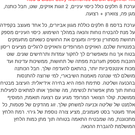
ערכת 8 חלקים כולל כיסוי עיניים, 2 זוגות אזיקים, שוט, חבל כותנה,
מגן פה, צווארון + רצועה.
ערכת בדסמ 8 חלקים כוללת מגוון אביזרים, כל אחד מעוצב בקפידה
על מנת להבטיח נוחות והנאה במהלך השימוש. כיסוי העיניים מספק
תחושת מסתורין וציפייה ומעצים את החושים כשאתם מתעמקים
בפנטזיות שלכם. האזיקים המרופדים והאזיקים לרגליים מציעים ריסון
בטוח אך נוח ומאפשרים לך לחקור עמדות ותרחישים שונים. שוט
הזנבות מספק תערובת מפתה של תחושות, ממשיכות עדינות ועד
מכות אינטנסיביות יותר, בהתאם להעדפה שלך. חבל הכותנה
מושלם למי שנהנה מאמנות השיבארי, למי שרוצה להתנסות
בהכנעה ושליטה. סתימת הפה היא בחירה אידיאלית: העיצוב מבטיח
נוחות תוך מתן אפשרות לנשימה, מה שהופך אותו למתאים לפעילות
ממושכת. קולר הצוואר המרופד מגיע עם רצועה תואמת, המוסיף
אלמנט של שליטה וכניעה למשחק שלך. זוג מהדקים של פטמות, כל
אחד מעוטר בסט פעמונים, מציע צורה נוספת של גירוי. רמת הלחץ
מתכווננת, מה שמבטיח התאמה בטוחה תוך מתן כמות הלחץ
המושלמת להגברת ההנאה.