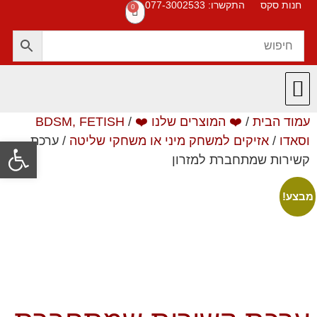
חנות סקס
התקשרו: 077-3002533
0
עמוד הבית
/
❤️ המוצרים שלנו ❤️
/
BDSM, FETISH
חנות סקס
תקנון האתר
❤️ המוצרים שלנו ❤️
תשובות לשאלות
וסאדו
/
אזיקים למשחק מיני או משחקי שליטה
/ ערכת
פתח סרגל
קשירות שמתחברת למזרון
מבצע!