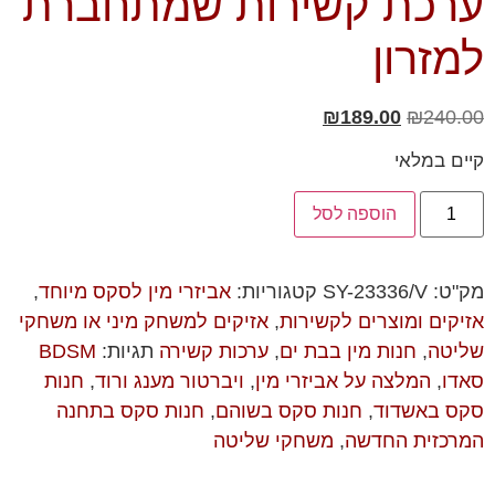
ערכת קשירות שמתחברת
למזרון
₪
189.00
₪
240.00
קיים במלאי
הוספה לסל
מק"ט:
SY-23336/V
קטגוריות:
אביזרי מין לסקס מיוחד
,
אזיקים ומוצרים לקשירות
,
אזיקים למשחק מיני או משחקי
שליטה
,
חנות מין בבת ים
,
ערכות קשירה
תגיות:
BDSM
סאדו
,
המלצה על אביזרי מין
,
ויברטור מענג ורוד
,
חנות
סקס באשדוד
,
חנות סקס בשוהם
,
חנות סקס בתחנה
המרכזית החדשה
,
משחקי שליטה