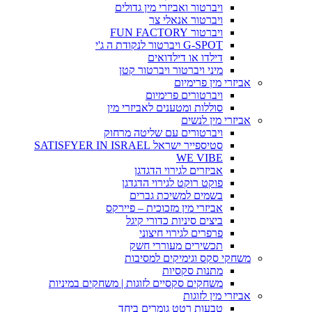
ויברטור ואביזרי מין גדולים
ויברטור אנאלי צר
ויברטור FUN FACTORY
G-SPOT ויברטור לנקודת ה ג'י
דילדו או דילדואים
מיני ויברטור ויברטור קטן
אביזרי מין פרימיום
ויברטורים פרימיום
סוללות ומטענים לאביזרי מין
אביזרי מין לנשים
ויברטורים עם שליטה מרחוק
סטיספייר ישראל SATISFYER IN ISRAEL
WE VIBE
אביזרים לגירוי הדגדגן
פוקט רוקט לגירוי הדגדגן
בשמים למשיכת גברים
אביזרי מין מזכוכית – פיירקס
ביצים סיניות כדורי קיגל
פרפרים לגירוי חיצוני
תכשירים מעוררי חשק
משחקי סקס וגימיקים למסיבות
מתנות סקסיות
משחקים סקסיים לזוגות | משחקים במיניות
אביזרי מין לזוגות
טבעות רטט גומרים ביחד