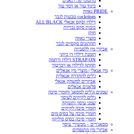
מחסומי פה / גאגים
ביגוד עור או דמוי עור
PRIDE גאווה
cockrings טבעות לגבר
דילדו וסקס אנאלי ALL BLACK
בובות סקס גבריות
חוקן
מוצרי גאווה
תחתונים סקסיים לגבר
אביזרי מין ללסביות
הזמנת דילדו דו כיווני
STRAP ON דילדו ורתמה
תחתון לדילדו או ויברטור
מין אנאלי | מוצרי מין אנאלים
ג'לים להחדרה אנאלית
אביזרים למשחק אנאלי
פלאגים אנאלים
שמנים וג'לים למסאג' וחומרי סיכה
ג'לים לקיקים לעיסוי
שמני עיסוי ותשוקה
חומרי סיכה לקיקים
חומרי סיכה על בסיס מים
חומרי סיכה בסיס סיליקון
מסאג'רים – מכשירי עיסוי
אביזרי מין מתנפחים