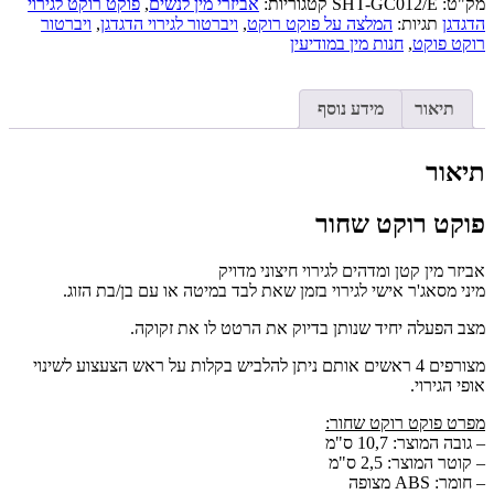
מק"ט:
SHT-GC012/E
קטגוריות:
אביזרי מין לנשים
,
פוקט רוקט לגירוי
רוקט
הדגדגן
תגיות:
המלצה על פוקט רוקט
,
ויברטור לגירוי הדגדגן
,
ויברטור
שחור
רוקט פוקט
,
חנות מין במודיעין
תיאור
מידע נוסף
תיאור
פוקט רוקט שחור
אביזר מין קטן ומדהים לגירוי חיצוני מדויק
מיני מסאג'ר אישי לגירוי בזמן שאת לבד במיטה או עם בן/בת הזוג.
מצב הפעלה יחיד שנותן בדיוק את הרטט לו את זקוקה.
מצורפים 4 ראשים אותם ניתן להלביש בקלות על ראש הצעצוע לשינוי
אופי הגירוי.
מפרט פוקט רוקט שחור:
– גובה המוצר: 10,7 ס"מ
– קוטר המוצר: 2,5 ס"מ
– חומר: ABS מצופה