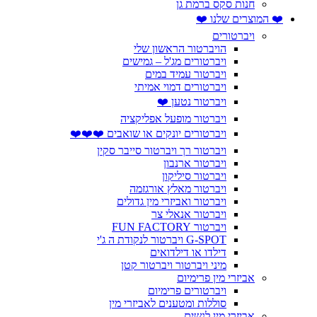
חנות סקס ברמת גן
❤️ המוצרים שלנו ❤️
ויברטורים
הויברטור הראשון שלי
ויברטורים מג'ל – גמישים
ויברטור עמיד במים
ויברטורים דמוי אמיתי
ויברטור נטען ❤️
ויברטור מופעל אפליקציה
ויברטורים יונקים או שואבים ❤️❤️❤️
ויברטור רך ויברטור סייבר סקין
ויברטור ארנבון
ויברטור סיליקון
ויברטור מאלץ אורגזמה
ויברטור ואביזרי מין גדולים
ויברטור אנאלי צר
ויברטור FUN FACTORY
G-SPOT ויברטור לנקודת ה ג'י
דילדו או דילדואים
מיני ויברטור ויברטור קטן
אביזרי מין פרימיום
ויברטורים פרימיום
סוללות ומטענים לאביזרי מין
אביזרי מין לנשים