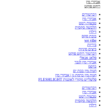
אביזרי מין
רוקט פוקט
ויברטורים
אביזרי מין
טבעות רטט
הלבשה סקסית
דילדו
בובת סקס
we vibe
ביריות
ביצים סיניות
ויברטור רוקט פוקט
פלאג אנאלי
אביזרי מין לגבר
בדסמ
חנות מין בבת ים
חנות מין ברמת גן | אביזרי מין
פלשלייט מקורי לאוננות FLESHLIGHT
ויברטורים
אביזרי מין
טבעות רטט
הלבשה סקסית
דילדו