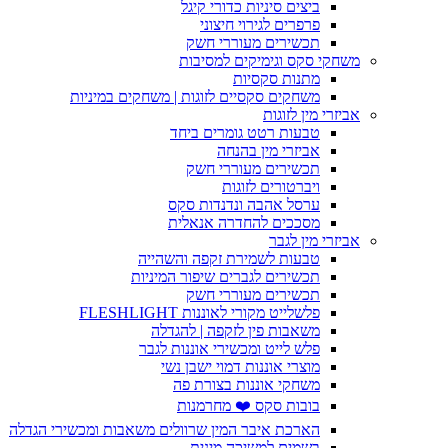
ביצים סיניות כדורי קיגל
פרפרים לגירוי חיצוני
תכשירים מעוררי חשק
משחקי סקס וגימיקים למסיבות
מתנות סקסיות
משחקים סקסיים לזוגות | משחקים במיניות
אביזרי מין לזוגות
טבעות רטט גומרים ביחד
אביזרי מין בהנחה
תכשירים מעוררי חשק
ויברטורים לזוגות
ערסל אהבה ונדנדות סקס
מסככים להחדרה אנאלית
אביזרי מין לגבר
טבעות לשמירת זקפה והשהייה
תכשירים לגברים שיפור המיניות
תכשירים מעוררי חשק
פלשלייט מקורי לאוננות FLESHLIGHT
משאבות פין לזקפה | להגדלה
פלש לייט ומכשירי אוננות לגבר
מוצרי אוננות דמוי ישבן נשי
משחקי אוננות בצורת פה
בובות סקס ❤️ מחרמנות
הארכת איבר המין שרוולים משאבות ומכשירי הגדלה
בשמים למשיכה מינית