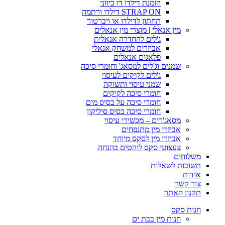
הזמנת דילדו דו כיווני
STRAP ON דילדו ורתמה
תחתון לדילדו או ויברטור
מין אנאלי | מוצרי מין אנאלים
ג'לים להחדרה אנאלית
אביזרים למשחק אנאלי
פלאגים אנאלים
שמנים וג'לים למסאג' וחומרי סיכה
ג'לים לקיקים לעיסוי
שמני עיסוי ותשוקה
חומרי סיכה לקיקים
חומרי סיכה על בסיס מים
חומרי סיכה בסיס סיליקון
מסאג'רים – מכשירי עיסוי
אביזרי מין מתנפחים
אביזרי מין לסקס מיוחד
צעצועי סקס לוהטים בהנחה
משלוחים
תשובות לשאלות
אודות
צור קשר
תקנון האתר
חנות סקס
חנות מין בבת ים