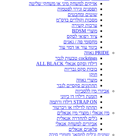
אזיקים למשחק מיני או משחקי שליטה
תפסנים וגירוי לפטמות
שוטים ומחבטים
מסכות וקולרים בדס"מ
ערכות קשירה
מוצרי BDSM
ציוד רפואי לסקס
מחסומי פה / גאגים
ביגוד עור או דמוי עור
PRIDE גאווה
cockrings טבעות לגבר
דילדו וסקס אנאלי ALL BLACK
בובות סקס גבריות
חוקן
מוצרי גאווה
תחתונים סקסיים לגבר
אביזרי מין ללסביות
הזמנת דילדו דו כיווני
STRAP ON דילדו ורתמה
תחתון לדילדו או ויברטור
מין אנאלי | מוצרי מין אנאלים
ג'לים להחדרה אנאלית
אביזרים למשחק אנאלי
פלאגים אנאלים
שמנים וג'לים למסאג' וחומרי סיכה