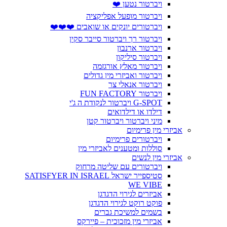
ויברטור נטען ❤️
ויברטור מופעל אפליקציה
ויברטורים יונקים או שואבים ❤️❤️❤️
ויברטור רך ויברטור סייבר סקין
ויברטור ארנבון
ויברטור סיליקון
ויברטור מאלץ אורגזמה
ויברטור ואביזרי מין גדולים
ויברטור אנאלי צר
ויברטור FUN FACTORY
G-SPOT ויברטור לנקודת ה ג'י
דילדו או דילדואים
מיני ויברטור ויברטור קטן
אביזרי מין פרימיום
ויברטורים פרימיום
סוללות ומטענים לאביזרי מין
אביזרי מין לנשים
ויברטורים עם שליטה מרחוק
סטיספייר ישראל SATISFYER IN ISRAEL
WE VIBE
אביזרים לגירוי הדגדגן
פוקט רוקט לגירוי הדגדגן
בשמים למשיכת גברים
אביזרי מין מזכוכית – פיירקס