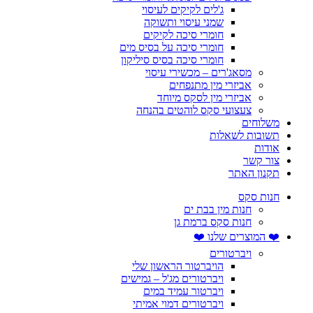
ג'לים לקיקים לעיסוי
שמני עיסוי ותשוקה
חומרי סיכה לקיקים
חומרי סיכה על בסיס מים
חומרי סיכה בסיס סיליקון
מסאג'רים – מכשירי עיסוי
אביזרי מין מתנפחים
אביזרי מין לסקס מיוחד
צעצועי סקס לוהטים בהנחה
משלוחים
תשובות לשאלות
אודות
צור קשר
תקנון האתר
חנות סקס
חנות מין בבת ים
חנות סקס ברמת גן
❤️ המוצרים שלנו ❤️
ויברטורים
הויברטור הראשון שלי
ויברטורים מג'ל – גמישים
ויברטור עמיד במים
ויברטורים דמוי אמיתי