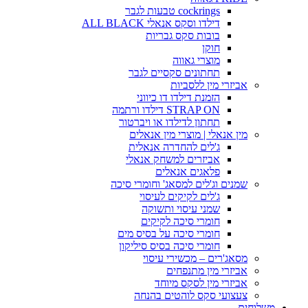
cockrings טבעות לגבר
דילדו וסקס אנאלי ALL BLACK
בובות סקס גבריות
חוקן
מוצרי גאווה
תחתונים סקסיים לגבר
אביזרי מין ללסביות
הזמנת דילדו דו כיווני
STRAP ON דילדו ורתמה
תחתון לדילדו או ויברטור
מין אנאלי | מוצרי מין אנאלים
ג'לים להחדרה אנאלית
אביזרים למשחק אנאלי
פלאגים אנאלים
שמנים וג'לים למסאג' וחומרי סיכה
ג'לים לקיקים לעיסוי
שמני עיסוי ותשוקה
חומרי סיכה לקיקים
חומרי סיכה על בסיס מים
חומרי סיכה בסיס סיליקון
מסאג'רים – מכשירי עיסוי
אביזרי מין מתנפחים
אביזרי מין לסקס מיוחד
צעצועי סקס לוהטים בהנחה
משלוחים