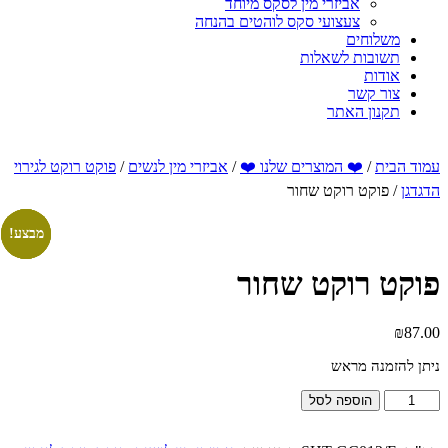
אביזרי מין לסקס מיוחד
צעצועי סקס לוהטים בהנחה
משלוחים
תשובות לשאלות
אודות
צור קשר
תקנון האתר
עמוד הבית
/
❤️ המוצרים שלנו ❤️
/
אביזרי מין לנשים
/
פוקט רוקט לגירוי
הדגדגן
/ פוקט רוקט שחור
מבצע!
מבצע!
מבצע!
מבצע!
פוקט רוקט שחור
₪
87.00
ניתן להזמנה מראש
כמות
הוספה לסל
של
פוקט