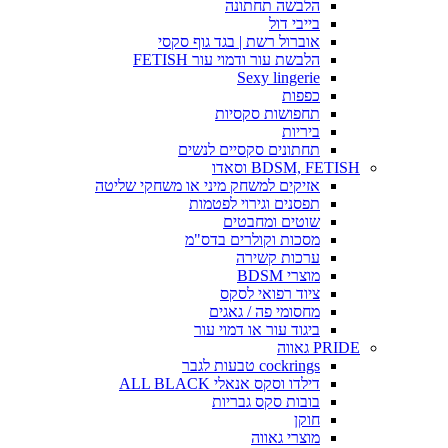
הלבשה תחתונה
בייבי דול
אוברול רשת | בגד גוף סקסי
הלבשת עור ודמוי עור FETISH
Sexy lingerie
כפפות
תחפושות סקסיות
ביריות
תחתונים סקסיים לנשים
BDSM, FETISH וסאדו
אזיקים למשחק מיני או משחקי שליטה
תפסנים וגירוי לפטמות
שוטים ומחבטים
מסכות וקולרים בדס"מ
ערכות קשירה
מוצרי BDSM
ציוד רפואי לסקס
מחסומי פה / גאגים
ביגוד עור או דמוי עור
PRIDE גאווה
cockrings טבעות לגבר
דילדו וסקס אנאלי ALL BLACK
בובות סקס גבריות
חוקן
מוצרי גאווה