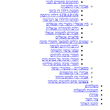
תחתונים סקסיים לגבר
אביזרי מין ללסביות
הזמנת דילדו דו כיווני
STRAP ON דילדו ורתמה
תחתון לדילדו או ויברטור
מין אנאלי | מוצרי מין אנאלים
ג'לים להחדרה אנאלית
אביזרים למשחק אנאלי
פלאגים אנאלים
שמנים וג'לים למסאג' וחומרי סיכה
ג'לים לקיקים לעיסוי
שמני עיסוי ותשוקה
חומרי סיכה לקיקים
חומרי סיכה על בסיס מים
חומרי סיכה בסיס סיליקון
מסאג'רים – מכשירי עיסוי
אביזרי מין מתנפחים
אביזרי מין לסקס מיוחד
צעצועי סקס לוהטים בהנחה
משלוחים
תשובות לשאלות
אודות
צור קשר
תקנון האתר