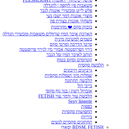
פלשלייט מקורי לאוננות FLESHLIGHT
משאבות פין לזקפה | להגדלה
פלש לייט ומכשירי אוננות לגבר
מוצרי אוננות דמוי ישבן נשי
משחקי אוננות בצורת פה
בובות סקס ❤️ מחרמנות
הארכת איבר המין שרוולים משאבות ומכשירי הגדלה
בשמים למשיכה מינית
סרטי הדרכה וסרטי סקס
גירוי הפרוסטטה אבזרי מין לגירוי פרוסטטה
תותב לאיבר המין של הגבר
קונדומים וסקס בטוח
הלבשה סקסית
גרביונים וירכונים
שמלות מיני ושמלות סקסיות
הלבשה תחתונה
בייבי דול
אוברול רשת | בגד גוף סקסי
הלבשת עור ודמוי עור FETISH
Sexy lingerie
כפפות
תחפושות סקסיות
ביריות
תחתונים סקסיים לנשים
BDSM, FETISH וסאדו