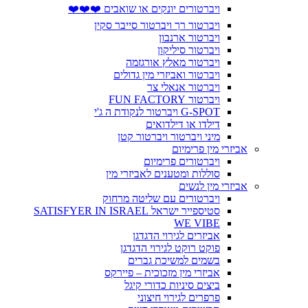
ויברטורים יונקים או שואבים ❤️❤️❤️
ויברטור רך ויברטור סייבר סקין
ויברטור ארנבון
ויברטור סיליקון
ויברטור מאלץ אורגזמה
ויברטור ואביזרי מין גדולים
ויברטור אנאלי צר
ויברטור FUN FACTORY
G-SPOT ויברטור לנקודת ה ג'י
דילדו או דילדואים
מיני ויברטור ויברטור קטן
אביזרי מין פרימיום
ויברטורים פרימיום
סוללות ומטענים לאביזרי מין
אביזרי מין לנשים
ויברטורים עם שליטה מרחוק
סטיספייר ישראל SATISFYER IN ISRAEL
WE VIBE
אביזרים לגירוי הדגדגן
פוקט רוקט לגירוי הדגדגן
בשמים למשיכת גברים
אביזרי מין מזכוכית – פיירקס
ביצים סיניות כדורי קיגל
פרפרים לגירוי חיצוני