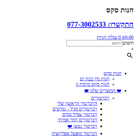
דלג
חנות סקס
לתוכן
התקשרו: 077-3002533
0.00
₪
0
עגלת קניות
חיפוש
×
חנות סקס
חנות מין בבת ים
חנות סקס ברמת גן
❤️ המוצרים שלנו ❤️
ויברטורים
הויברטור הראשון שלי
ויברטורים מג'ל – גמישים
ויברטור עמיד במים
ויברטורים דמוי אמיתי
ויברטור נטען ❤️
ויברטור מופעל אפליקציה