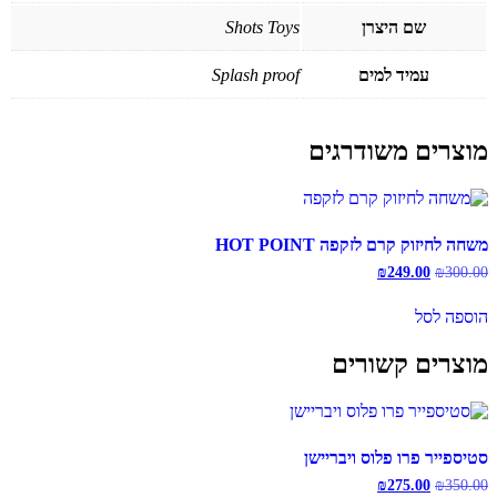
שם היצרן
Shots Toys
עמיד למים
Splash proof
מוצרים משודרגים
משחה לחיזוק קרם לזקפה HOT POINT
300.00
₪
המחיר
249.00
₪
המחיר
המקורי
הנוכחי
היה:
הוא:
הוספה לסל
₪249.00.
₪300.00.
מוצרים קשורים
סטיספייר פרו פלוס ויבריישן
350.00
₪
המחיר
275.00
₪
המחיר