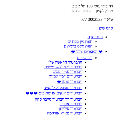
רחוב לוינסקי 108 תל אביב,
מחוץ לקניון – בחזית הכביש
טלפון: 077-3002533
סקס שופ
חנות סקס
חנות מין בבת ים
חנות סקס ברמת גן
❤️ המוצרים שלנו ❤️
ויברטורים
הויברטור הראשון שלי
ויברטורים מג'ל – גמישים
ויברטור עמיד במים
ויברטורים דמוי אמיתי
ויברטור נטען ❤️
ויברטור מופעל אפליקציה
ויברטורים יונקים או שואבים ❤️❤️❤️
ויברטור רך ויברטור סייבר סקין
ויברטור ארנבון
ויברטור סיליקון
ויברטור מאלץ אורגזמה