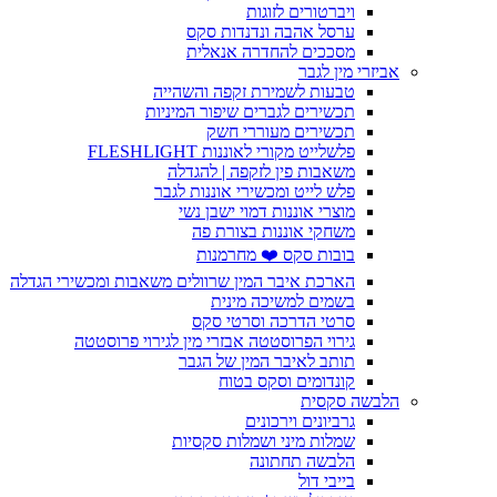
ויברטורים לזוגות
ערסל אהבה ונדנדות סקס
מסככים להחדרה אנאלית
אביזרי מין לגבר
טבעות לשמירת זקפה והשהייה
תכשירים לגברים שיפור המיניות
תכשירים מעוררי חשק
פלשלייט מקורי לאוננות FLESHLIGHT
משאבות פין לזקפה | להגדלה
פלש לייט ומכשירי אוננות לגבר
מוצרי אוננות דמוי ישבן נשי
משחקי אוננות בצורת פה
בובות סקס ❤️ מחרמנות
הארכת איבר המין שרוולים משאבות ומכשירי הגדלה
בשמים למשיכה מינית
סרטי הדרכה וסרטי סקס
גירוי הפרוסטטה אבזרי מין לגירוי פרוסטטה
תותב לאיבר המין של הגבר
קונדומים וסקס בטוח
הלבשה סקסית
גרביונים וירכונים
שמלות מיני ושמלות סקסיות
הלבשה תחתונה
בייבי דול