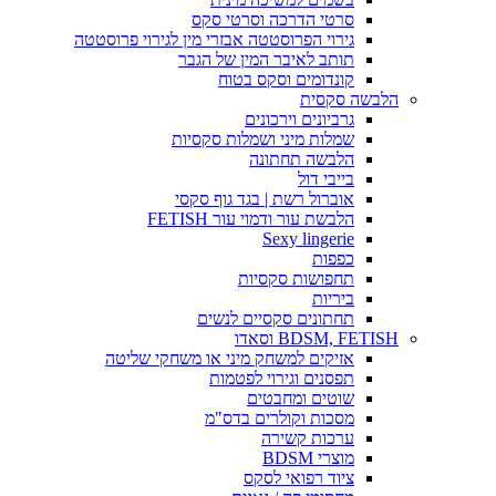
סרטי הדרכה וסרטי סקס
גירוי הפרוסטטה אבזרי מין לגירוי פרוסטטה
תותב לאיבר המין של הגבר
קונדומים וסקס בטוח
הלבשה סקסית
גרביונים וירכונים
שמלות מיני ושמלות סקסיות
הלבשה תחתונה
בייבי דול
אוברול רשת | בגד גוף סקסי
הלבשת עור ודמוי עור FETISH
Sexy lingerie
כפפות
תחפושות סקסיות
ביריות
תחתונים סקסיים לנשים
BDSM, FETISH וסאדו
אזיקים למשחק מיני או משחקי שליטה
תפסנים וגירוי לפטמות
שוטים ומחבטים
מסכות וקולרים בדס"מ
ערכות קשירה
מוצרי BDSM
ציוד רפואי לסקס