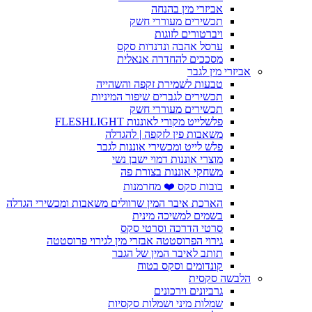
אביזרי מין בהנחה
תכשירים מעוררי חשק
ויברטורים לזוגות
ערסל אהבה ונדנדות סקס
מסככים להחדרה אנאלית
אביזרי מין לגבר
טבעות לשמירת זקפה והשהייה
תכשירים לגברים שיפור המיניות
תכשירים מעוררי חשק
פלשלייט מקורי לאוננות FLESHLIGHT
משאבות פין לזקפה | להגדלה
פלש לייט ומכשירי אוננות לגבר
מוצרי אוננות דמוי ישבן נשי
משחקי אוננות בצורת פה
בובות סקס ❤️ מחרמנות
הארכת איבר המין שרוולים משאבות ומכשירי הגדלה
בשמים למשיכה מינית
סרטי הדרכה וסרטי סקס
גירוי הפרוסטטה אבזרי מין לגירוי פרוסטטה
תותב לאיבר המין של הגבר
קונדומים וסקס בטוח
הלבשה סקסית
גרביונים וירכונים
שמלות מיני ושמלות סקסיות