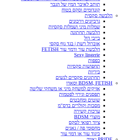
תותב לאיבר המין של הגבר
קונדומים וסקס בטוח
הלבשה סקסית
גרביונים וירכונים
שמלות מיני ושמלות סקסיות
הלבשה תחתונה
בייבי דול
אוברול רשת | בגד גוף סקסי
הלבשת עור ודמוי עור FETISH
Sexy lingerie
כפפות
תחפושות סקסיות
ביריות
תחתונים סקסיים לנשים
BDSM, FETISH וסאדו
אזיקים למשחק מיני או משחקי שליטה
תפסנים וגירוי לפטמות
שוטים ומחבטים
מסכות וקולרים בדס"מ
ערכות קשירה
מוצרי BDSM
ציוד רפואי לסקס
מחסומי פה / גאגים
ביגוד עור או דמוי עור
PRIDE גאווה