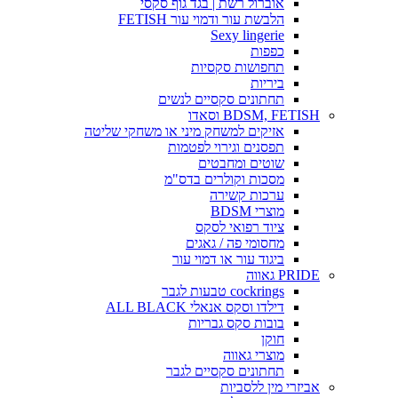
אוברול רשת | בגד גוף סקסי
הלבשת עור ודמוי עור FETISH
Sexy lingerie
כפפות
תחפושות סקסיות
ביריות
תחתונים סקסיים לנשים
BDSM, FETISH וסאדו
אזיקים למשחק מיני או משחקי שליטה
תפסנים וגירוי לפטמות
שוטים ומחבטים
מסכות וקולרים בדס"מ
ערכות קשירה
מוצרי BDSM
ציוד רפואי לסקס
מחסומי פה / גאגים
ביגוד עור או דמוי עור
PRIDE גאווה
cockrings טבעות לגבר
דילדו וסקס אנאלי ALL BLACK
בובות סקס גבריות
חוקן
מוצרי גאווה
תחתונים סקסיים לגבר
אביזרי מין ללסביות