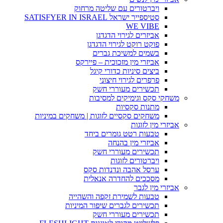
ויברטורים עם שליטה מרחוק
סטיספייר ישראל SATISFYER IN ISRAEL
WE VIBE
אביזרים לגירוי הדגדגן
פוקט רוקט לגירוי הדגדגן
בשמים למשיכת גברים
אביזרי מין מזכוכית – פיירקס
ביצים סיניות כדורי קיגל
פרפרים לגירוי חיצוני
תכשירים מעוררי חשק
משחקי סקס וגימיקים למסיבות
מתנות סקסיות
משחקים סקסיים לזוגות | משחקים במיניות
אביזרי מין לזוגות
טבעות רטט גומרים ביחד
אביזרי מין בהנחה
תכשירים מעוררי חשק
ויברטורים לזוגות
ערסל אהבה ונדנדות סקס
מסככים להחדרה אנאלית
אביזרי מין לגבר
טבעות לשמירת זקפה והשהייה
תכשירים לגברים שיפור המיניות
תכשירים מעוררי חשק