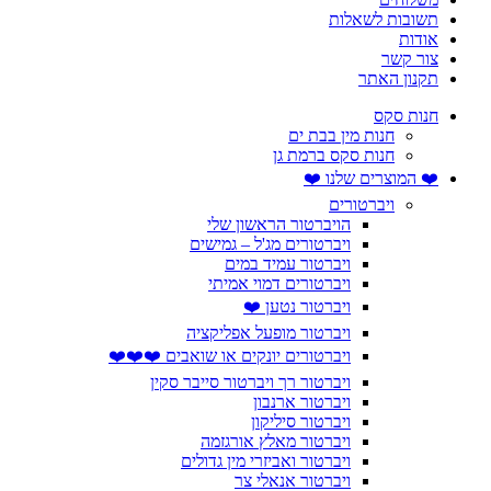
תשובות לשאלות
אודות
צור קשר
תקנון האתר
חנות סקס
חנות מין בבת ים
חנות סקס ברמת גן
❤️ המוצרים שלנו ❤️
ויברטורים
הויברטור הראשון שלי
ויברטורים מג'ל – גמישים
ויברטור עמיד במים
ויברטורים דמוי אמיתי
ויברטור נטען ❤️
ויברטור מופעל אפליקציה
ויברטורים יונקים או שואבים ❤️❤️❤️
ויברטור רך ויברטור סייבר סקין
ויברטור ארנבון
ויברטור סיליקון
ויברטור מאלץ אורגזמה
ויברטור ואביזרי מין גדולים
ויברטור אנאלי צר