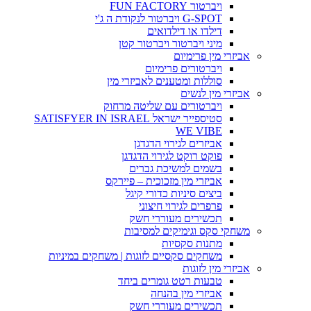
ויברטור FUN FACTORY
G-SPOT ויברטור לנקודת ה ג'י
דילדו או דילדואים
מיני ויברטור ויברטור קטן
אביזרי מין פרימיום
ויברטורים פרימיום
סוללות ומטענים לאביזרי מין
אביזרי מין לנשים
ויברטורים עם שליטה מרחוק
סטיספייר ישראל SATISFYER IN ISRAEL
WE VIBE
אביזרים לגירוי הדגדגן
פוקט רוקט לגירוי הדגדגן
בשמים למשיכת גברים
אביזרי מין מזכוכית – פיירקס
ביצים סיניות כדורי קיגל
פרפרים לגירוי חיצוני
תכשירים מעוררי חשק
משחקי סקס וגימיקים למסיבות
מתנות סקסיות
משחקים סקסיים לזוגות | משחקים במיניות
אביזרי מין לזוגות
טבעות רטט גומרים ביחד
אביזרי מין בהנחה
תכשירים מעוררי חשק