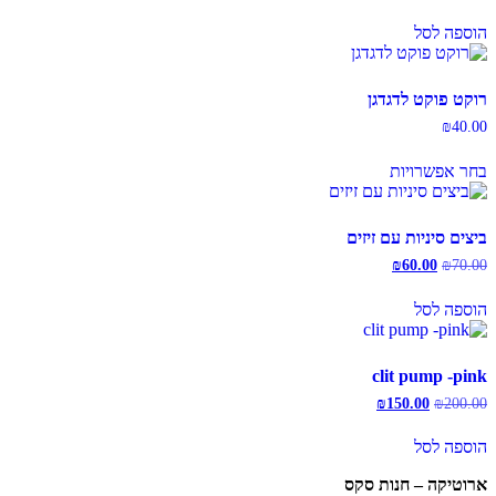
המקורי
הנוכחי
היה:
הוא:
הוספה לסל
₪275.00.
₪350.00.
רוקט פוקט לדגדגן
₪
40.00
למוצר
בחר אפשרויות
זה
יש
מספר
סוגים.
ביצים סיניות עם זיזים
ניתן
70.00
₪
60.00
המחיר
₪
המחיר
לבחור
המקורי
הנוכחי
את
היה:
הוא:
הוספה לסל
האפשרויות
₪60.00.
₪70.00.
בעמוד
המוצר
clit pump -pink
200.00
₪
המחיר
150.00
₪
המחיר
המקורי
הנוכחי
היה:
הוא:
הוספה לסל
₪150.00.
₪200.00.
ארוטיקה – חנות סקס