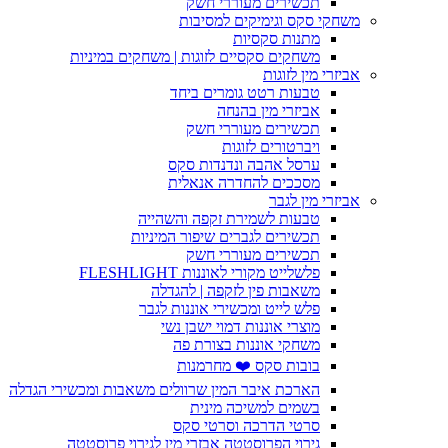
תכשירים מעוררי חשק
משחקי סקס וגימיקים למסיבות
מתנות סקסיות
משחקים סקסיים לזוגות | משחקים במיניות
אביזרי מין לזוגות
טבעות רטט גומרים ביחד
אביזרי מין בהנחה
תכשירים מעוררי חשק
ויברטורים לזוגות
ערסל אהבה ונדנדות סקס
מסככים להחדרה אנאלית
אביזרי מין לגבר
טבעות לשמירת זקפה והשהייה
תכשירים לגברים שיפור המיניות
תכשירים מעוררי חשק
פלשלייט מקורי לאוננות FLESHLIGHT
משאבות פין לזקפה | להגדלה
פלש לייט ומכשירי אוננות לגבר
מוצרי אוננות דמוי ישבן נשי
משחקי אוננות בצורת פה
בובות סקס ❤️ מחרמנות
הארכת איבר המין שרוולים משאבות ומכשירי הגדלה
בשמים למשיכה מינית
סרטי הדרכה וסרטי סקס
גירוי הפרוסטטה אבזרי מין לגירוי פרוסטטה