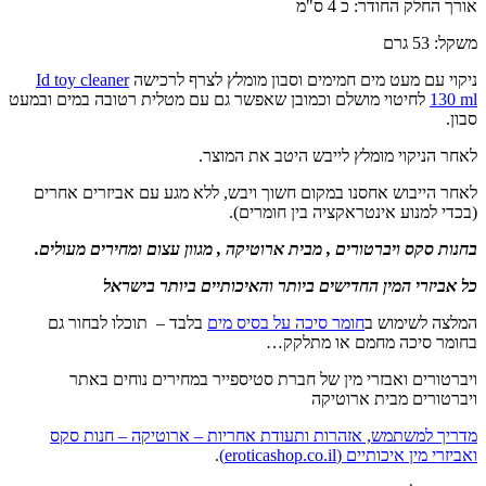
אורך החלק החודר: כ 4 ס"מ
משקל: 53 גרם
ניקוי עם מעט מים חמימים וסבון מומלץ לצרף לרכישה
Id toy cleaner
130 ml
לחיטוי מושלם וכמובן שאפשר גם עם מטלית רטובה במים ובמעט
סבון.
לאחר הניקוי מומלץ לייבש היטב את המוצר.
לאחר הייבוש אחסנו במקום חשוך ויבש, ללא מגע עם אביזרים אחרים
(בכדי למנוע אינטראקציה בין חומרים).
בחנות סקס ויברטורים , מבית ארוטיקה , מגוון עצום ומחירים מעולים.
כל אביזרי המין החדישים ביותר והאיכותיים ביותר בישראל
המלצה לשימוש ב
חומר סיכה על בסיס מים
בלבד – תוכלו לבחור גם
בחומר סיכה מחמם או מתלקק…
ויברטורים ואבזרי מין של חברת סטיספייר במחירים נוחים באתר
ויברטורים מבית ארוטיקה
מדריך למשתמש, אזהרות ותעודת אחריות – ארוטיקה – חנות סקס
ואביזרי מין איכותיים (eroticashop.co.il)
.