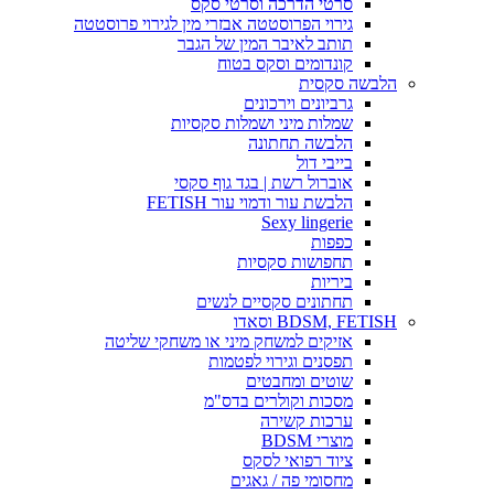
סרטי הדרכה וסרטי סקס
גירוי הפרוסטטה אבזרי מין לגירוי פרוסטטה
תותב לאיבר המין של הגבר
קונדומים וסקס בטוח
הלבשה סקסית
גרביונים וירכונים
שמלות מיני ושמלות סקסיות
הלבשה תחתונה
בייבי דול
אוברול רשת | בגד גוף סקסי
הלבשת עור ודמוי עור FETISH
Sexy lingerie
כפפות
תחפושות סקסיות
ביריות
תחתונים סקסיים לנשים
BDSM, FETISH וסאדו
אזיקים למשחק מיני או משחקי שליטה
תפסנים וגירוי לפטמות
שוטים ומחבטים
מסכות וקולרים בדס"מ
ערכות קשירה
מוצרי BDSM
ציוד רפואי לסקס
מחסומי פה / גאגים