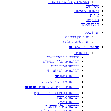
צעצועי סקס לוהטים בהנחה
משלוחים
תשובות לשאלות
אודות
צור קשר
תקנון האתר
חנות סקס
חנות מין בבת ים
חנות סקס ברמת גן
❤️ המוצרים שלנו ❤️
ויברטורים
הויברטור הראשון שלי
ויברטורים מג'ל – גמישים
ויברטור עמיד במים
ויברטורים דמוי אמיתי
ויברטור נטען ❤️
ויברטור מופעל אפליקציה
ויברטורים יונקים או שואבים ❤️❤️❤️
ויברטור רך ויברטור סייבר סקין
ויברטור ארנבון
ויברטור סיליקון
ויברטור מאלץ אורגזמה
ויברטור ואביזרי מין גדולים