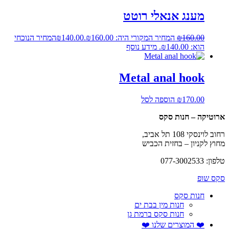
מענג אנאלי רוטט
160.00
₪
המחיר המקורי היה: ₪160.00.
140.00
₪
המחיר הנוכחי
הוא: ₪140.00.
מידע נוסף
Metal anal hook
170.00
₪
הוספה לסל
ארוטיקה – חנות סקס
רחוב לוינסקי 108 תל אביב,
מחוץ לקניון – בחזית הכביש
טלפון: 077-3002533
סקס שופ
חנות סקס
חנות מין בבת ים
חנות סקס ברמת גן
❤️ המוצרים שלנו ❤️