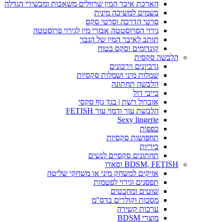
הארכת איבר המין שרוולים משאבות ומכשירי הגדלה
בשמים למשיכה מינית
סרטי הדרכה וסרטי סקס
גירוי הפרוסטטה אבזרי מין לגירוי פרוסטטה
תותב לאיבר המין של הגבר
קונדומים וסקס בטוח
הלבשה סקסית
גרביונים וירכונים
שמלות מיני ושמלות סקסיות
הלבשה תחתונה
בייבי דול
אוברול רשת | בגד גוף סקסי
הלבשת עור ודמוי עור FETISH
Sexy lingerie
כפפות
תחפושות סקסיות
ביריות
תחתונים סקסיים לנשים
BDSM, FETISH וסאדו
אזיקים למשחק מיני או משחקי שליטה
תפסנים וגירוי לפטמות
שוטים ומחבטים
מסכות וקולרים בדס"מ
ערכות קשירה
מוצרי BDSM