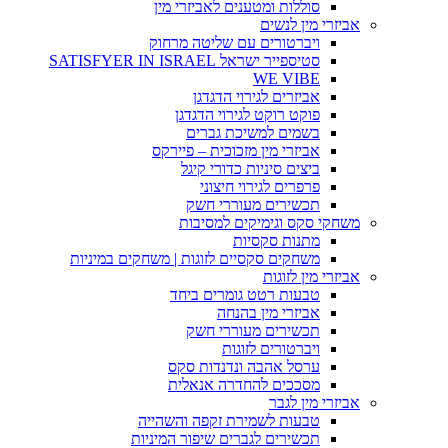
סוללות ומטענים לאביזרי מין
אביזרי מין לנשים
ויברטורים עם שליטה מרחוק
סטיספייר ישראל SATISFYER IN ISRAEL
WE VIBE
אביזרים לגירוי הדגדגן
פוקט רוקט לגירוי הדגדגן
בשמים למשיכת גברים
אביזרי מין מזכוכית – פיירקס
ביצים סיניות כדורי קיגל
פרפרים לגירוי חיצוני
תכשירים מעוררי חשק
משחקי סקס וגימיקים למסיבות
מתנות סקסיות
משחקים סקסיים לזוגות | משחקים במיניות
אביזרי מין לזוגות
טבעות רטט גומרים ביחד
אביזרי מין בהנחה
תכשירים מעוררי חשק
ויברטורים לזוגות
ערסל אהבה ונדנדות סקס
מסככים להחדרה אנאלית
אביזרי מין לגבר
טבעות לשמירת זקפה והשהייה
תכשירים לגברים שיפור המיניות