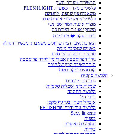
תכשירים מעוררי חשק
פלשלייט מקורי לאוננות FLESHLIGHT
משאבות פין לזקפה | להגדלה
פלש לייט ומכשירי אוננות לגבר
מוצרי אוננות דמוי ישבן נשי
משחקי אוננות בצורת פה
בובות סקס ❤️ מחרמנות
הארכת איבר המין שרוולים משאבות ומכשירי הגדלה
בשמים למשיכה מינית
סרטי הדרכה וסרטי סקס
גירוי הפרוסטטה אבזרי מין לגירוי פרוסטטה
תותב לאיבר המין של הגבר
קונדומים וסקס בטוח
הלבשה סקסית
גרביונים וירכונים
שמלות מיני ושמלות סקסיות
הלבשה תחתונה
בייבי דול
אוברול רשת | בגד גוף סקסי
הלבשת עור ודמוי עור FETISH
Sexy lingerie
כפפות
תחפושות סקסיות
ביריות