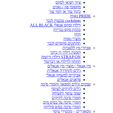
ציוד רפואי לסקס
מחסומי פה / גאגים
ביגוד עור או דמוי עור
PRIDE גאווה
cockrings טבעות לגבר
דילדו וסקס אנאלי ALL BLACK
בובות סקס גבריות
חוקן
מוצרי גאווה
תחתונים סקסיים לגבר
אביזרי מין ללסביות
הזמנת דילדו דו כיווני
STRAP ON דילדו ורתמה
תחתון לדילדו או ויברטור
מין אנאלי | מוצרי מין אנאלים
ג'לים להחדרה אנאלית
אביזרים למשחק אנאלי
פלאגים אנאלים
שמנים וג'לים למסאג' וחומרי סיכה
ג'לים לקיקים לעיסוי
שמני עיסוי ותשוקה
חומרי סיכה לקיקים
חומרי סיכה על בסיס מים
חומרי סיכה בסיס סיליקון
מסאג'רים – מכשירי עיסוי