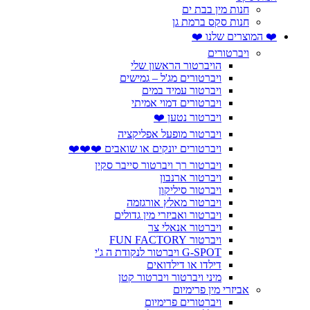
חנות מין בבת ים
חנות סקס ברמת גן
❤️ המוצרים שלנו ❤️
ויברטורים
הויברטור הראשון שלי
ויברטורים מג'ל – גמישים
ויברטור עמיד במים
ויברטורים דמוי אמיתי
ויברטור נטען ❤️
ויברטור מופעל אפליקציה
ויברטורים יונקים או שואבים ❤️❤️❤️
ויברטור רך ויברטור סייבר סקין
ויברטור ארנבון
ויברטור סיליקון
ויברטור מאלץ אורגזמה
ויברטור ואביזרי מין גדולים
ויברטור אנאלי צר
ויברטור FUN FACTORY
G-SPOT ויברטור לנקודת ה ג'י
דילדו או דילדואים
מיני ויברטור ויברטור קטן
אביזרי מין פרימיום
ויברטורים פרימיום