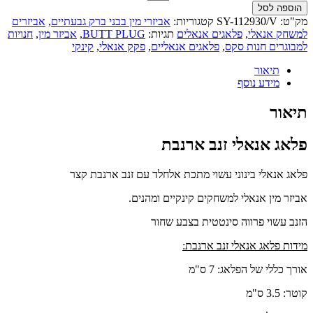
הוספה לסל
מק"ט:
SY-112930/V
קטגוריות:
אביזרי מין בבני ברק גבעתיים
,
אביזרים
למשחק אנאלי
,
פלאגים אנאלים
תגיות:
BUTT PLUG
,
אביזר מין
,
חנויות
למבוגרים חנות סקס
,
פלאגים אנאליים
,
פקק אנאלי
,
קינקי
תיאור
מידע נוסף
תיאור
פלאג אנאלי זנב ארנבת
פלאג אנאלי בינוני עשוי מתכת אלחלד עם זנב ארנבת קצר
אביזר מין אנאלי למשחקים קינקיים ומהנים.
הזנב עשוי פרווה סינטטית בצבע שחור
מידות פלאג אנאלי זנב ארנבת:
אורך כללי של הפלאג: 7 ס"מ
קוטר: 3.5 ס"מ