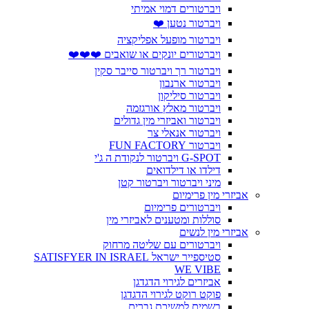
ויברטורים דמוי אמיתי
ויברטור נטען ❤️
ויברטור מופעל אפליקציה
ויברטורים יונקים או שואבים ❤️❤️❤️
ויברטור רך ויברטור סייבר סקין
ויברטור ארנבון
ויברטור סיליקון
ויברטור מאלץ אורגזמה
ויברטור ואביזרי מין גדולים
ויברטור אנאלי צר
ויברטור FUN FACTORY
G-SPOT ויברטור לנקודת ה ג'י
דילדו או דילדואים
מיני ויברטור ויברטור קטן
אביזרי מין פרימיום
ויברטורים פרימיום
סוללות ומטענים לאביזרי מין
אביזרי מין לנשים
ויברטורים עם שליטה מרחוק
סטיספייר ישראל SATISFYER IN ISRAEL
WE VIBE
אביזרים לגירוי הדגדגן
פוקט רוקט לגירוי הדגדגן
בשמים למשיכת גברים