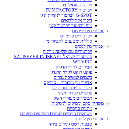
ויברטור אנאלי צר
ויברטור FUN FACTORY
G-SPOT ויברטור לנקודת ה ג'י
דילדו או דילדואים
מיני ויברטור ויברטור קטן
אביזרי מין פרימיום
ויברטורים פרימיום
סוללות ומטענים לאביזרי מין
אביזרי מין לנשים
ויברטורים עם שליטה מרחוק
סטיספייר ישראל SATISFYER IN ISRAEL
WE VIBE
אביזרים לגירוי הדגדגן
פוקט רוקט לגירוי הדגדגן
בשמים למשיכת גברים
אביזרי מין מזכוכית – פיירקס
ביצים סיניות כדורי קיגל
פרפרים לגירוי חיצוני
תכשירים מעוררי חשק
משחקי סקס וגימיקים למסיבות
מתנות סקסיות
משחקים סקסיים לזוגות | משחקים במיניות
אביזרי מין לזוגות
טבעות רטט גומרים ביחד