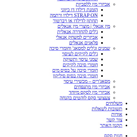
אביזרי מין ללסביות
הזמנת דילדו דו כיווני
STRAP ON דילדו ורתמה
תחתון לדילדו או ויברטור
מין אנאלי | מוצרי מין אנאלים
ג'לים להחדרה אנאלית
אביזרים למשחק אנאלי
פלאגים אנאלים
שמנים וג'לים למסאג' וחומרי סיכה
ג'לים לקיקים לעיסוי
שמני עיסוי ותשוקה
חומרי סיכה לקיקים
חומרי סיכה על בסיס מים
חומרי סיכה בסיס סיליקון
מסאג'רים – מכשירי עיסוי
אביזרי מין מתנפחים
אביזרי מין לסקס מיוחד
צעצועי סקס לוהטים בהנחה
משלוחים
תשובות לשאלות
אודות
צור קשר
תקנון האתר
חנות סקס