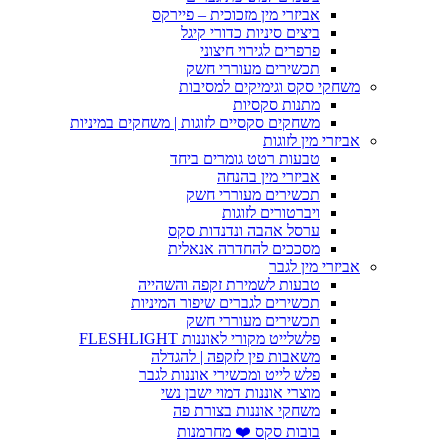
אביזרי מין מזכוכית – פיירקס
ביצים סיניות כדורי קיגל
פרפרים לגירוי חיצוני
תכשירים מעוררי חשק
משחקי סקס וגימיקים למסיבות
מתנות סקסיות
משחקים סקסיים לזוגות | משחקים במיניות
אביזרי מין לזוגות
טבעות רטט גומרים ביחד
אביזרי מין בהנחה
תכשירים מעוררי חשק
ויברטורים לזוגות
ערסל אהבה ונדנדות סקס
מסככים להחדרה אנאלית
אביזרי מין לגבר
טבעות לשמירת זקפה והשהייה
תכשירים לגברים שיפור המיניות
תכשירים מעוררי חשק
פלשלייט מקורי לאוננות FLESHLIGHT
משאבות פין לזקפה | להגדלה
פלש לייט ומכשירי אוננות לגבר
מוצרי אוננות דמוי ישבן נשי
משחקי אוננות בצורת פה
בובות סקס ❤️ מחרמנות