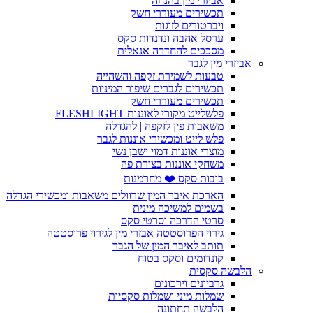
אביזרי מין בהנחה
תכשירים מעוררי חשק
ויברטורים לזוגות
ערסל אהבה ונדנדות סקס
מסככים להחדרה אנאלית
אביזרי מין לגבר
טבעות לשמירת זקפה והשהייה
תכשירים לגברים שיפור המיניות
תכשירים מעוררי חשק
פלשלייט מקורי לאוננות FLESHLIGHT
משאבות פין לזקפה | להגדלה
פלש לייט ומכשירי אוננות לגבר
מוצרי אוננות דמוי ישבן נשי
משחקי אוננות בצורת פה
בובות סקס ❤️ מחרמנות
הארכת איבר המין שרוולים משאבות ומכשירי הגדלה
בשמים למשיכה מינית
סרטי הדרכה וסרטי סקס
גירוי הפרוסטטה אבזרי מין לגירוי פרוסטטה
תותב לאיבר המין של הגבר
קונדומים וסקס בטוח
הלבשה סקסית
גרביונים וירכונים
שמלות מיני ושמלות סקסיות
הלבשה תחתונה