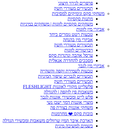
פרפרים לגירוי חיצוני
תכשירים מעוררי חשק
משחקי סקס וגימיקים למסיבות
מתנות סקסיות
משחקים סקסיים לזוגות | משחקים במיניות
אביזרי מין לזוגות
טבעות רטט גומרים ביחד
אביזרי מין בהנחה
תכשירים מעוררי חשק
ויברטורים לזוגות
ערסל אהבה ונדנדות סקס
מסככים להחדרה אנאלית
אביזרי מין לגבר
טבעות לשמירת זקפה והשהייה
תכשירים לגברים שיפור המיניות
תכשירים מעוררי חשק
פלשלייט מקורי לאוננות FLESHLIGHT
משאבות פין לזקפה | להגדלה
פלש לייט ומכשירי אוננות לגבר
מוצרי אוננות דמוי ישבן נשי
משחקי אוננות בצורת פה
בובות סקס ❤️ מחרמנות
הארכת איבר המין שרוולים משאבות ומכשירי הגדלה
בשמים למשיכה מינית