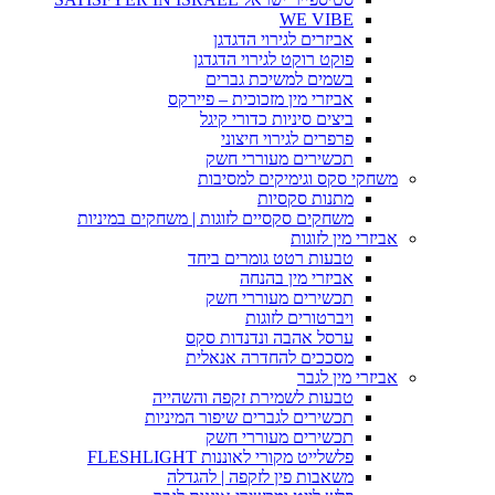
WE VIBE
אביזרים לגירוי הדגדגן
פוקט רוקט לגירוי הדגדגן
בשמים למשיכת גברים
אביזרי מין מזכוכית – פיירקס
ביצים סיניות כדורי קיגל
פרפרים לגירוי חיצוני
תכשירים מעוררי חשק
משחקי סקס וגימיקים למסיבות
מתנות סקסיות
משחקים סקסיים לזוגות | משחקים במיניות
אביזרי מין לזוגות
טבעות רטט גומרים ביחד
אביזרי מין בהנחה
תכשירים מעוררי חשק
ויברטורים לזוגות
ערסל אהבה ונדנדות סקס
מסככים להחדרה אנאלית
אביזרי מין לגבר
טבעות לשמירת זקפה והשהייה
תכשירים לגברים שיפור המיניות
תכשירים מעוררי חשק
פלשלייט מקורי לאוננות FLESHLIGHT
משאבות פין לזקפה | להגדלה