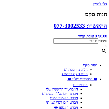
דלג לתוכן
חנות סקס
התקשרו: 077-3002533
0.00
₪
0
עגלת קניות
חיפוש
×
חנות סקס
חנות מין בבת ים
חנות סקס ברמת גן
❤️ המוצרים שלנו ❤️
ויברטורים
הויברטור הראשון שלי
ויברטורים מג'ל – גמישים
ויברטור עמיד במים
ויברטורים דמוי אמיתי
ויברטור נטען ❤️