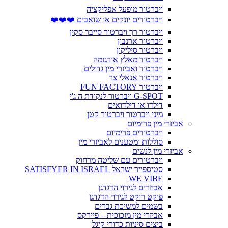
ויברטור מופעל אפליקציה
ויברטורים יונקים או שואבים ❤️❤️❤️
ויברטור רך ויברטור סייבר סקין
ויברטור ארנבון
ויברטור סיליקון
ויברטור מאלץ אורגזמה
ויברטור ואביזרי מין גדולים
ויברטור אנאלי צר
ויברטור FUN FACTORY
G-SPOT ויברטור לנקודת ה ג'י
דילדו או דילדואים
מיני ויברטור ויברטור קטן
אביזרי מין פרימיום
ויברטורים פרימיום
סוללות ומטענים לאביזרי מין
אביזרי מין לנשים
ויברטורים עם שליטה מרחוק
סטיספייר ישראל SATISFYER IN ISRAEL
WE VIBE
אביזרים לגירוי הדגדגן
פוקט רוקט לגירוי הדגדגן
בשמים למשיכת גברים
אביזרי מין מזכוכית – פיירקס
ביצים סיניות כדורי קיגל