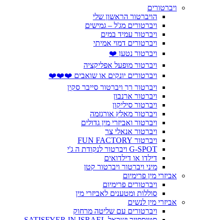
ויברטורים
הויברטור הראשון שלי
ויברטורים מג'ל – גמישים
ויברטור עמיד במים
ויברטורים דמוי אמיתי
ויברטור נטען ❤️
ויברטור מופעל אפליקציה
ויברטורים יונקים או שואבים ❤️❤️❤️
ויברטור רך ויברטור סייבר סקין
ויברטור ארנבון
ויברטור סיליקון
ויברטור מאלץ אורגזמה
ויברטור ואביזרי מין גדולים
ויברטור אנאלי צר
ויברטור FUN FACTORY
G-SPOT ויברטור לנקודת ה ג'י
דילדו או דילדואים
מיני ויברטור ויברטור קטן
אביזרי מין פרימיום
ויברטורים פרימיום
סוללות ומטענים לאביזרי מין
אביזרי מין לנשים
ויברטורים עם שליטה מרחוק
סטיספייר ישראל SATISFYER IN ISRAEL