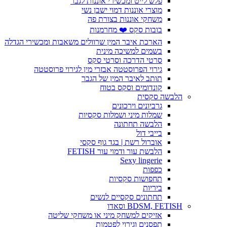
פלש לייט ומכשירי אוננות לגבר
מוצרי אוננות דמוי ישבן נשי
משחקי אוננות בצורת פה
בובות סקס ❤️ מחרמנות
הארכת איבר המין שרוולים משאבות ומכשירי הגדלה
בשמים למשיכה מינית
סרטי הדרכה וסרטי סקס
גירוי הפרוסטטה אבזרי מין לגירוי פרוסטטה
תותב לאיבר המין של הגבר
קונדומים וסקס בטוח
הלבשה סקסית
גרביונים וירכונים
שמלות מיני ושמלות סקסיות
הלבשה תחתונה
בייבי דול
אוברול רשת | בגד גוף סקסי
הלבשת עור ודמוי עור FETISH
Sexy lingerie
כפפות
תחפושות סקסיות
ביריות
תחתונים סקסיים לנשים
BDSM, FETISH וסאדו
אזיקים למשחק מיני או משחקי שליטה
תפסנים וגירוי לפטמות