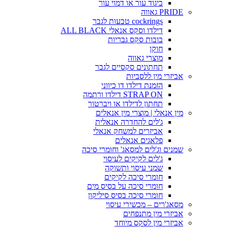
ביגוד עור או דמוי עור
PRIDE גאווה
cockrings טבעות לגבר
דילדו וסקס אנאלי ALL BLACK
בובות סקס גבריות
חוקן
מוצרי גאווה
תחתונים סקסיים לגבר
אביזרי מין ללסביות
הזמנת דילדו דו כיווני
STRAP ON דילדו ורתמה
תחתון לדילדו או ויברטור
מין אנאלי | מוצרי מין אנאלים
ג'לים להחדרה אנאלית
אביזרים למשחק אנאלי
פלאגים אנאלים
שמנים וג'לים למסאג' וחומרי סיכה
ג'לים לקיקים לעיסוי
שמני עיסוי ותשוקה
חומרי סיכה לקיקים
חומרי סיכה על בסיס מים
חומרי סיכה בסיס סיליקון
מסאג'רים – מכשירי עיסוי
אביזרי מין מתנפחים
אביזרי מין לסקס מיוחד