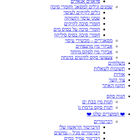
פלאגים אנאלים
שמנים וג'לים למסאג' וחומרי סיכה
ג'לים לקיקים לעיסוי
שמני עיסוי ותשוקה
חומרי סיכה לקיקים
חומרי סיכה על בסיס מים
חומרי סיכה בסיס סיליקון
מסאג'רים – מכשירי עיסוי
אביזרי מין מתנפחים
אביזרי מין לסקס מיוחד
צעצועי סקס לוהטים בהנחה
משלוחים
תשובות לשאלות
אודות
צור קשר
תקנון האתר
חנות סקס
חנות מין בבת ים
חנות סקס ברמת גן
❤️ המוצרים שלנו ❤️
ויברטורים
הויברטור הראשון שלי
ויברטורים מג'ל – גמישים
ויברטור עמיד במים