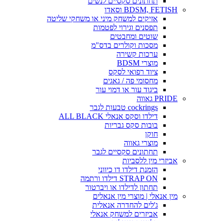
תחתונים סקסיים לנשים
BDSM, FETISH וסאדו
אזיקים למשחק מיני או משחקי שליטה
תפסנים וגירוי לפטמות
שוטים ומחבטים
מסכות וקולרים בדס"מ
ערכות קשירה
מוצרי BDSM
ציוד רפואי לסקס
מחסומי פה / גאגים
ביגוד עור או דמוי עור
PRIDE גאווה
cockrings טבעות לגבר
דילדו וסקס אנאלי ALL BLACK
בובות סקס גבריות
חוקן
מוצרי גאווה
תחתונים סקסיים לגבר
אביזרי מין ללסביות
הזמנת דילדו דו כיווני
STRAP ON דילדו ורתמה
תחתון לדילדו או ויברטור
מין אנאלי | מוצרי מין אנאלים
ג'לים להחדרה אנאלית
אביזרים למשחק אנאלי