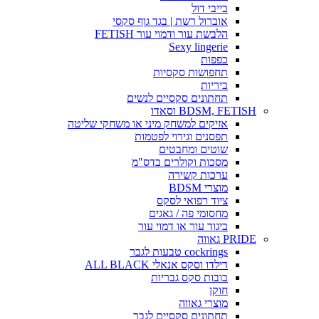
בייבי דול
אוברול רשת | בגד גוף סקסי
הלבשת עור ודמוי עור FETISH
Sexy lingerie
כפפות
תחפושות סקסיות
ביריות
תחתונים סקסיים לנשים
BDSM, FETISH וסאדו
אזיקים למשחק מיני או משחקי שליטה
תפסנים וגירוי לפטמות
שוטים ומחבטים
מסכות וקולרים בדס"מ
ערכות קשירה
מוצרי BDSM
ציוד רפואי לסקס
מחסומי פה / גאגים
ביגוד עור או דמוי עור
PRIDE גאווה
cockrings טבעות לגבר
דילדו וסקס אנאלי ALL BLACK
בובות סקס גבריות
חוקן
מוצרי גאווה
תחתונים סקסיים לגבר