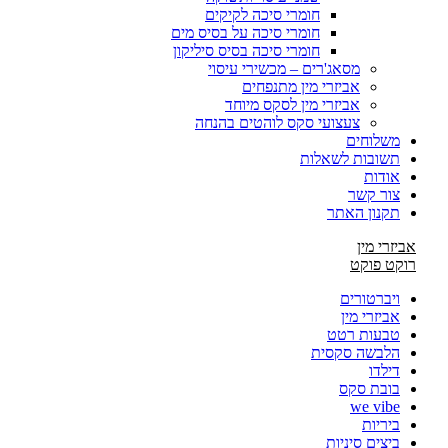
חומרי סיכה לקיקים
חומרי סיכה על בסיס מים
חומרי סיכה בסיס סיליקון
מסאג'רים – מכשירי עיסוי
אביזרי מין מתנפחים
אביזרי מין לסקס מיוחד
צעצועי סקס לוהטים בהנחה
משלוחים
תשובות לשאלות
אודות
צור קשר
תקנון האתר
אביזרי מין
רוקט פוקט
ויברטורים
אביזרי מין
טבעות רטט
הלבשה סקסית
דילדו
בובת סקס
we vibe
ביריות
ביצים סיניות