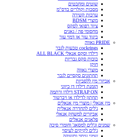
שוטים ומחבטים
מסכות וקולרים בדס"מ
ערכות קשירה
מוצרי BDSM
ציוד רפואי לסקס
מחסומי פה / גאגים
ביגוד עור או דמוי עור
PRIDE גאווה
cockrings טבעות לגבר
דילדו וסקס אנאלי ALL BLACK
בובות סקס גבריות
חוקן
מוצרי גאווה
תחתונים סקסיים לגבר
אביזרי מין ללסביות
הזמנת דילדו דו כיווני
STRAP ON דילדו ורתמה
תחתון לדילדו או ויברטור
מין אנאלי | מוצרי מין אנאלים
ג'לים להחדרה אנאלית
אביזרים למשחק אנאלי
פלאגים אנאלים
שמנים וג'לים למסאג' וחומרי סיכה
ג'לים לקיקים לעיסוי
שמני עיסוי ותשוקה