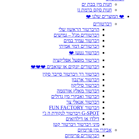
חנות מין בבת ים
חנות סקס ברמת גן
❤️ המוצרים שלנו ❤️
ויברטורים
הויברטור הראשון שלי
ויברטורים מג'ל – גמישים
ויברטור עמיד במים
ויברטורים דמוי אמיתי
ויברטור נטען ❤️
ויברטור מופעל אפליקציה
ויברטורים יונקים או שואבים ❤️❤️❤️
ויברטור רך ויברטור סייבר סקין
ויברטור ארנבון
ויברטור סיליקון
ויברטור מאלץ אורגזמה
ויברטור ואביזרי מין גדולים
ויברטור אנאלי צר
ויברטור FUN FACTORY
G-SPOT ויברטור לנקודת ה ג'י
דילדו או דילדואים
מיני ויברטור ויברטור קטן
אביזרי מין פרימיום
ויברטורים פרימיום