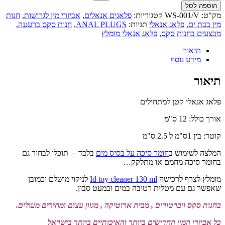
הוספה לסל
מק"ט:
WS-001/V
קטגוריות:
פלאגים אנאלים
,
אביזרי מין לגרושות
,
חנות
מין בבת ים
,
פלאג אנאלי
תגיות:
ANAL PLUGS
,
חנות סקס ברעננה
,
מבצעים בחנות סקס
,
פלאג אנאלי מומלץ
תיאור
מידע נוסף
תיאור
פלאג אנאלי קטן למתחילים
אורך כולל: 12 ס"מ
קוטר: בין 1ס"מ ל 2.5 ס"מ
המלצה לשימוש ב
חומר סיכה על בסיס מים
בלבד – תוכלו לבחור גם
בחומר סיכה מחמם או מתלקק…
מומלץ לצרף לרכישה
Id toy cleaner 130 ml
לניקוי מושלם וכמובן
שאפשר גם עם מטלית רטובה במים ובמעט סבון.
בחנות סקס ויברטורים , מבית ארוטיקה , מגוון עצום ומחירים מעולים.
כל אביזרי המין החדישים ביותר והאיכותיים ביותר בישראל