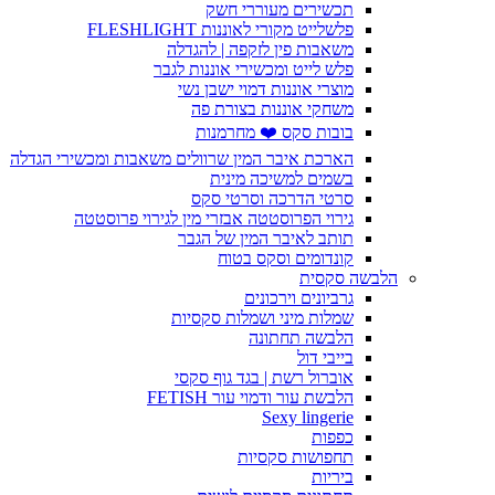
תכשירים מעוררי חשק
פלשלייט מקורי לאוננות FLESHLIGHT
משאבות פין לזקפה | להגדלה
פלש לייט ומכשירי אוננות לגבר
מוצרי אוננות דמוי ישבן נשי
משחקי אוננות בצורת פה
בובות סקס ❤️ מחרמנות
הארכת איבר המין שרוולים משאבות ומכשירי הגדלה
בשמים למשיכה מינית
סרטי הדרכה וסרטי סקס
גירוי הפרוסטטה אבזרי מין לגירוי פרוסטטה
תותב לאיבר המין של הגבר
קונדומים וסקס בטוח
הלבשה סקסית
גרביונים וירכונים
שמלות מיני ושמלות סקסיות
הלבשה תחתונה
בייבי דול
אוברול רשת | בגד גוף סקסי
הלבשת עור ודמוי עור FETISH
Sexy lingerie
כפפות
תחפושות סקסיות
ביריות