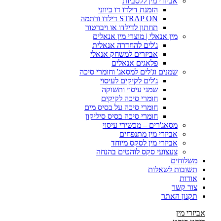
אביזרי מין ללסביות
הזמנת דילדו דו כיווני
STRAP ON דילדו ורתמה
תחתון לדילדו או ויברטור
מין אנאלי | מוצרי מין אנאלים
ג'לים להחדרה אנאלית
אביזרים למשחק אנאלי
פלאגים אנאלים
שמנים וג'לים למסאג' וחומרי סיכה
ג'לים לקיקים לעיסוי
שמני עיסוי ותשוקה
חומרי סיכה לקיקים
חומרי סיכה על בסיס מים
חומרי סיכה בסיס סיליקון
מסאג'רים – מכשירי עיסוי
אביזרי מין מתנפחים
אביזרי מין לסקס מיוחד
צעצועי סקס לוהטים בהנחה
משלוחים
תשובות לשאלות
אודות
צור קשר
תקנון האתר
אביזרי מין