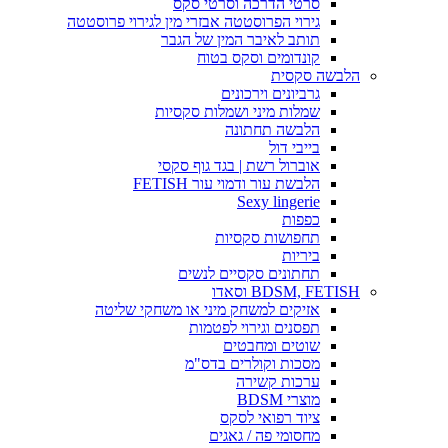
סרטי הדרכה וסרטי סקס
גירוי הפרוסטטה אבזרי מין לגירוי פרוסטטה
תותב לאיבר המין של הגבר
קונדומים וסקס בטוח
הלבשה סקסית
גרביונים וירכונים
שמלות מיני ושמלות סקסיות
הלבשה תחתונה
בייבי דול
אוברול רשת | בגד גוף סקסי
הלבשת עור ודמוי עור FETISH
Sexy lingerie
כפפות
תחפושות סקסיות
ביריות
תחתונים סקסיים לנשים
BDSM, FETISH וסאדו
אזיקים למשחק מיני או משחקי שליטה
תפסנים וגירוי לפטמות
שוטים ומחבטים
מסכות וקולרים בדס"מ
ערכות קשירה
מוצרי BDSM
ציוד רפואי לסקס
מחסומי פה / גאגים