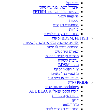
בייבי דול
אוברול רשת | בגד גוף סקסי
הלבשת עור ודמוי עור FETISH
Sexy lingerie
כפפות
תחפושות סקסיות
ביריות
תחתונים סקסיים לנשים
BDSM, FETISH וסאדו
אזיקים למשחק מיני או משחקי שליטה
תפסנים וגירוי לפטמות
שוטים ומחבטים
מסכות וקולרים בדס"מ
ערכות קשירה
מוצרי BDSM
ציוד רפואי לסקס
מחסומי פה / גאגים
ביגוד עור או דמוי עור
PRIDE גאווה
cockrings טבעות לגבר
דילדו וסקס אנאלי ALL BLACK
בובות סקס גבריות
חוקן
מוצרי גאווה
תחתונים סקסיים לגבר