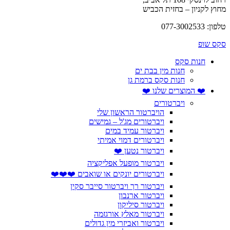
מחוץ לקניון – בחזית הכביש
טלפון: 077-3002533
סקס שופ
חנות סקס
חנות מין בבת ים
חנות סקס ברמת גן
❤️ המוצרים שלנו ❤️
ויברטורים
הויברטור הראשון שלי
ויברטורים מג'ל – גמישים
ויברטור עמיד במים
ויברטורים דמוי אמיתי
ויברטור נטען ❤️
ויברטור מופעל אפליקציה
ויברטורים יונקים או שואבים ❤️❤️❤️
ויברטור רך ויברטור סייבר סקין
ויברטור ארנבון
ויברטור סיליקון
ויברטור מאלץ אורגזמה
ויברטור ואביזרי מין גדולים