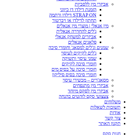
אביזרי מין ללסביות
הזמנת דילדו דו כיווני
STRAP ON דילדו ורתמה
תחתון לדילדו או ויברטור
מין אנאלי | מוצרי מין אנאלים
ג'לים להחדרה אנאלית
אביזרים למשחק אנאלי
פלאגים אנאלים
שמנים וג'לים למסאג' וחומרי סיכה
ג'לים לקיקים לעיסוי
שמני עיסוי ותשוקה
חומרי סיכה לקיקים
חומרי סיכה על בסיס מים
חומרי סיכה בסיס סיליקון
מסאג'רים – מכשירי עיסוי
אביזרי מין מתנפחים
אביזרי מין לסקס מיוחד
צעצועי סקס לוהטים בהנחה
משלוחים
תשובות לשאלות
אודות
צור קשר
תקנון האתר
חנות סקס