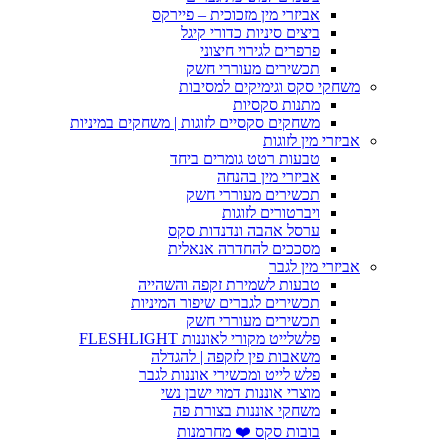
אביזרי מין מזכוכית – פיירקס
ביצים סיניות כדורי קיגל
פרפרים לגירוי חיצוני
תכשירים מעוררי חשק
משחקי סקס וגימיקים למסיבות
מתנות סקסיות
משחקים סקסיים לזוגות | משחקים במיניות
אביזרי מין לזוגות
טבעות רטט גומרים ביחד
אביזרי מין בהנחה
תכשירים מעוררי חשק
ויברטורים לזוגות
ערסל אהבה ונדנדות סקס
מסככים להחדרה אנאלית
אביזרי מין לגבר
טבעות לשמירת זקפה והשהייה
תכשירים לגברים שיפור המיניות
תכשירים מעוררי חשק
פלשלייט מקורי לאוננות FLESHLIGHT
משאבות פין לזקפה | להגדלה
פלש לייט ומכשירי אוננות לגבר
מוצרי אוננות דמוי ישבן נשי
משחקי אוננות בצורת פה
בובות סקס ❤️ מחרמנות