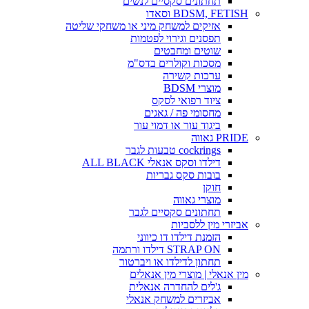
תחתונים סקסיים לנשים
BDSM, FETISH וסאדו
אזיקים למשחק מיני או משחקי שליטה
תפסנים וגירוי לפטמות
שוטים ומחבטים
מסכות וקולרים בדס"מ
ערכות קשירה
מוצרי BDSM
ציוד רפואי לסקס
מחסומי פה / גאגים
ביגוד עור או דמוי עור
PRIDE גאווה
cockrings טבעות לגבר
דילדו וסקס אנאלי ALL BLACK
בובות סקס גבריות
חוקן
מוצרי גאווה
תחתונים סקסיים לגבר
אביזרי מין ללסביות
הזמנת דילדו דו כיווני
STRAP ON דילדו ורתמה
תחתון לדילדו או ויברטור
מין אנאלי | מוצרי מין אנאלים
ג'לים להחדרה אנאלית
אביזרים למשחק אנאלי