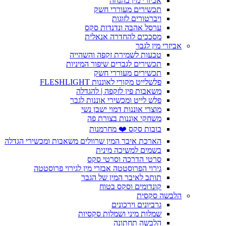
אביזרי מין בהנחה
תכשירים מעוררי חשק
ויברטורים לזוגות
ערסל אהבה ונדנדות סקס
מסככים להחדרה אנאלית
אביזרי מין לגבר
טבעות לשמירת זקפה והשהייה
תכשירים לגברים שיפור המיניות
תכשירים מעוררי חשק
פלשלייט מקורי לאוננות FLESHLIGHT
משאבות פין לזקפה | להגדלה
פלש לייט ומכשירי אוננות לגבר
מוצרי אוננות דמוי ישבן נשי
משחקי אוננות בצורת פה
בובות סקס ❤️ מחרמנות
הארכת איבר המין שרוולים משאבות ומכשירי הגדלה
בשמים למשיכה מינית
סרטי הדרכה וסרטי סקס
גירוי הפרוסטטה אבזרי מין לגירוי פרוסטטה
תותב לאיבר המין של הגבר
קונדומים וסקס בטוח
הלבשה סקסית
גרביונים וירכונים
שמלות מיני ושמלות סקסיות
הלבשה תחתונה