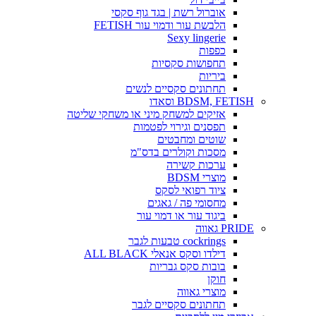
אוברול רשת | בגד גוף סקסי
הלבשת עור ודמוי עור FETISH
Sexy lingerie
כפפות
תחפושות סקסיות
ביריות
תחתונים סקסיים לנשים
BDSM, FETISH וסאדו
אזיקים למשחק מיני או משחקי שליטה
תפסנים וגירוי לפטמות
שוטים ומחבטים
מסכות וקולרים בדס"מ
ערכות קשירה
מוצרי BDSM
ציוד רפואי לסקס
מחסומי פה / גאגים
ביגוד עור או דמוי עור
PRIDE גאווה
cockrings טבעות לגבר
דילדו וסקס אנאלי ALL BLACK
בובות סקס גבריות
חוקן
מוצרי גאווה
תחתונים סקסיים לגבר