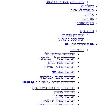
צעצועי סקס לוהטים בהנחה
משלוחים
תשובות לשאלות
אודות
צור קשר
תקנון האתר
חנות סקס
חנות מין בבת ים
חנות סקס ברמת גן
❤️ המוצרים שלנו ❤️
ויברטורים
הויברטור הראשון שלי
ויברטורים מג'ל – גמישים
ויברטור עמיד במים
ויברטורים דמוי אמיתי
ויברטור נטען ❤️
ויברטור מופעל אפליקציה
ויברטורים יונקים או שואבים ❤️❤️❤️
ויברטור רך ויברטור סייבר סקין
ויברטור ארנבון
ויברטור סיליקון
ויברטור מאלץ אורגזמה
ויברטור ואביזרי מין גדולים