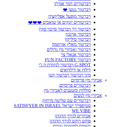
ויברטורים דמוי אמיתי
ויברטור נטען ❤️
ויברטור מופעל אפליקציה
ויברטורים יונקים או שואבים ❤️❤️❤️
ויברטור רך ויברטור סייבר סקין
ויברטור ארנבון
ויברטור סיליקון
ויברטור מאלץ אורגזמה
ויברטור ואביזרי מין גדולים
ויברטור אנאלי צר
ויברטור FUN FACTORY
G-SPOT ויברטור לנקודת ה ג'י
דילדו או דילדואים
מיני ויברטור ויברטור קטן
אביזרי מין פרימיום
ויברטורים פרימיום
סוללות ומטענים לאביזרי מין
אביזרי מין לנשים
ויברטורים עם שליטה מרחוק
סטיספייר ישראל SATISFYER IN ISRAEL
WE VIBE
אביזרים לגירוי הדגדגן
פוקט רוקט לגירוי הדגדגן
בשמים למשיכת גברים