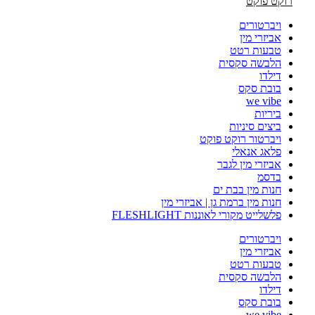
רוקט פוקט
ויברטורים
אביזרי מין
טבעות רטט
הלבשה סקסית
דילדו
בובת סקס
we vibe
ביריות
ביצים סיניות
ויברטור רוקט פוקט
פלאג אנאלי
אביזרי מין לגבר
בדסמ
חנות מין בבת ים
חנות מין ברמת גן | אביזרי מין
פלשלייט מקורי לאוננות FLESHLIGHT
ויברטורים
אביזרי מין
טבעות רטט
הלבשה סקסית
דילדו
בובת סקס
we vibe