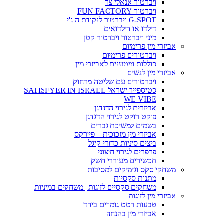
ויברטור אנאלי צר
ויברטור FUN FACTORY
G-SPOT ויברטור לנקודת ה ג'י
דילדו או דילדואים
מיני ויברטור ויברטור קטן
אביזרי מין פרימיום
ויברטורים פרימיום
סוללות ומטענים לאביזרי מין
אביזרי מין לנשים
ויברטורים עם שליטה מרחוק
סטיספייר ישראל SATISFYER IN ISRAEL
WE VIBE
אביזרים לגירוי הדגדגן
פוקט רוקט לגירוי הדגדגן
בשמים למשיכת גברים
אביזרי מין מזכוכית – פיירקס
ביצים סיניות כדורי קיגל
פרפרים לגירוי חיצוני
תכשירים מעוררי חשק
משחקי סקס וגימיקים למסיבות
מתנות סקסיות
משחקים סקסיים לזוגות | משחקים במיניות
אביזרי מין לזוגות
טבעות רטט גומרים ביחד
אביזרי מין בהנחה