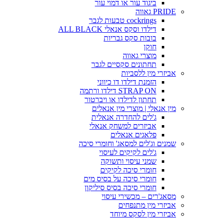
ביגוד עור או דמוי עור
PRIDE גאווה
cockrings טבעות לגבר
דילדו וסקס אנאלי ALL BLACK
בובות סקס גבריות
חוקן
מוצרי גאווה
תחתונים סקסיים לגבר
אביזרי מין ללסביות
הזמנת דילדו דו כיווני
STRAP ON דילדו ורתמה
תחתון לדילדו או ויברטור
מין אנאלי | מוצרי מין אנאלים
ג'לים להחדרה אנאלית
אביזרים למשחק אנאלי
פלאגים אנאלים
שמנים וג'לים למסאג' וחומרי סיכה
ג'לים לקיקים לעיסוי
שמני עיסוי ותשוקה
חומרי סיכה לקיקים
חומרי סיכה על בסיס מים
חומרי סיכה בסיס סיליקון
מסאג'רים – מכשירי עיסוי
אביזרי מין מתנפחים
אביזרי מין לסקס מיוחד