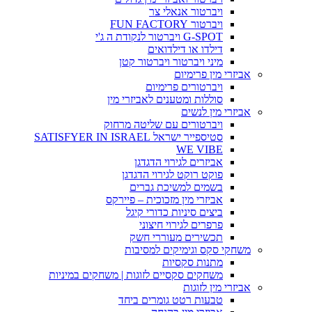
ויברטור אנאלי צר
ויברטור FUN FACTORY
G-SPOT ויברטור לנקודת ה ג'י
דילדו או דילדואים
מיני ויברטור ויברטור קטן
אביזרי מין פרימיום
ויברטורים פרימיום
סוללות ומטענים לאביזרי מין
אביזרי מין לנשים
ויברטורים עם שליטה מרחוק
סטיספייר ישראל SATISFYER IN ISRAEL
WE VIBE
אביזרים לגירוי הדגדגן
פוקט רוקט לגירוי הדגדגן
בשמים למשיכת גברים
אביזרי מין מזכוכית – פיירקס
ביצים סיניות כדורי קיגל
פרפרים לגירוי חיצוני
תכשירים מעוררי חשק
משחקי סקס וגימיקים למסיבות
מתנות סקסיות
משחקים סקסיים לזוגות | משחקים במיניות
אביזרי מין לזוגות
טבעות רטט גומרים ביחד