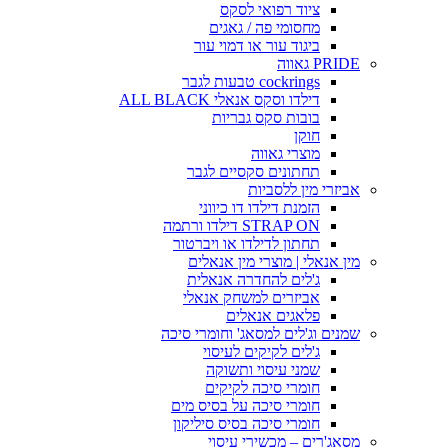
ציוד רפואי לסקס
מחסומי פה / גאגים
ביגוד עור או דמוי עור
PRIDE גאווה
cockrings טבעות לגבר
דילדו וסקס אנאלי ALL BLACK
בובות סקס גבריות
חוקן
מוצרי גאווה
תחתונים סקסיים לגבר
אביזרי מין ללסביות
הזמנת דילדו דו כיווני
STRAP ON דילדו ורתמה
תחתון לדילדו או ויברטור
מין אנאלי | מוצרי מין אנאלים
ג'לים להחדרה אנאלית
אביזרים למשחק אנאלי
פלאגים אנאלים
שמנים וג'לים למסאג' וחומרי סיכה
ג'לים לקיקים לעיסוי
שמני עיסוי ותשוקה
חומרי סיכה לקיקים
חומרי סיכה על בסיס מים
חומרי סיכה בסיס סיליקון
מסאג'רים – מכשירי עיסוי