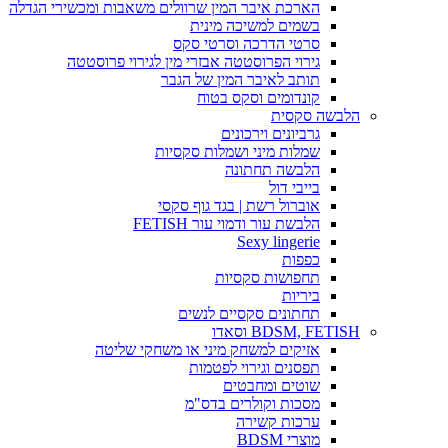
הארכת איבר המין שרוולים משאבות ומכשירי הגדלה
בשמים למשיכה מינית
סרטי הדרכה וסרטי סקס
גירוי הפרוסטטה אבזרי מין לגירוי פרוסטטה
תותב לאיבר המין של הגבר
קונדומים וסקס בטוח
הלבשה סקסית
גרביונים וירכונים
שמלות מיני ושמלות סקסיות
הלבשה תחתונה
בייבי דול
אוברול רשת | בגד גוף סקסי
הלבשת עור ודמוי עור FETISH
Sexy lingerie
כפפות
תחפושות סקסיות
ביריות
תחתונים סקסיים לנשים
BDSM, FETISH וסאדו
אזיקים למשחק מיני או משחקי שליטה
תפסנים וגירוי לפטמות
שוטים ומחבטים
מסכות וקולרים בדס"מ
ערכות קשירה
מוצרי BDSM