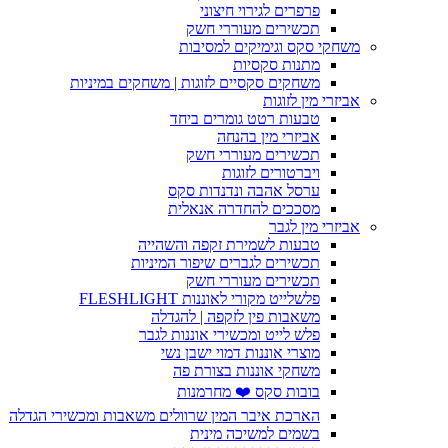
פרפרים לגירוי חיצוני
תכשירים מעוררי חשק
משחקי סקס וגימיקים למסיבות
מתנות סקסיות
משחקים סקסיים לזוגות | משחקים במיניות
אביזרי מין לזוגות
טבעות רטט גומרים ביחד
אביזרי מין בהנחה
תכשירים מעוררי חשק
ויברטורים לזוגות
ערסל אהבה ונדנדות סקס
מסככים להחדרה אנאלית
אביזרי מין לגבר
טבעות לשמירת זקפה והשהייה
תכשירים לגברים שיפור המיניות
תכשירים מעוררי חשק
פלשלייט מקורי לאוננות FLESHLIGHT
משאבות פין לזקפה | להגדלה
פלש לייט ומכשירי אוננות לגבר
מוצרי אוננות דמוי ישבן נשי
משחקי אוננות בצורת פה
בובות סקס ❤️ מחרמנות
הארכת איבר המין שרוולים משאבות ומכשירי הגדלה
בשמים למשיכה מינית