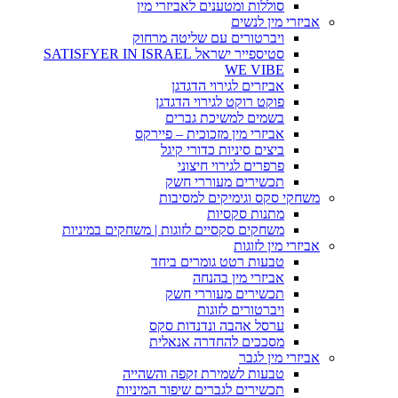
סוללות ומטענים לאביזרי מין
אביזרי מין לנשים
ויברטורים עם שליטה מרחוק
סטיספייר ישראל SATISFYER IN ISRAEL
WE VIBE
אביזרים לגירוי הדגדגן
פוקט רוקט לגירוי הדגדגן
בשמים למשיכת גברים
אביזרי מין מזכוכית – פיירקס
ביצים סיניות כדורי קיגל
פרפרים לגירוי חיצוני
תכשירים מעוררי חשק
משחקי סקס וגימיקים למסיבות
מתנות סקסיות
משחקים סקסיים לזוגות | משחקים במיניות
אביזרי מין לזוגות
טבעות רטט גומרים ביחד
אביזרי מין בהנחה
תכשירים מעוררי חשק
ויברטורים לזוגות
ערסל אהבה ונדנדות סקס
מסככים להחדרה אנאלית
אביזרי מין לגבר
טבעות לשמירת זקפה והשהייה
תכשירים לגברים שיפור המיניות