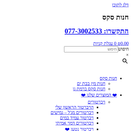
דלג לתוכן
חנות סקס
התקשרו: 077-3002533
0.00
₪
0
עגלת קניות
חיפוש
×
חנות סקס
חנות מין בבת ים
חנות סקס ברמת גן
❤️ המוצרים שלנו ❤️
ויברטורים
הויברטור הראשון שלי
ויברטורים מג'ל – גמישים
ויברטור עמיד במים
ויברטורים דמוי אמיתי
ויברטור נטען ❤️