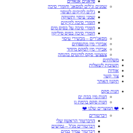
פלאגים אנאלים
שמנים וג'לים למסאג' וחומרי סיכה
ג'לים לקיקים לעיסוי
שמני עיסוי ותשוקה
חומרי סיכה לקיקים
חומרי סיכה על בסיס מים
חומרי סיכה בסיס סיליקון
מסאג'רים – מכשירי עיסוי
אביזרי מין מתנפחים
אביזרי מין לסקס מיוחד
צעצועי סקס לוהטים בהנחה
משלוחים
תשובות לשאלות
אודות
צור קשר
תקנון האתר
חנות סקס
חנות מין בבת ים
חנות סקס ברמת גן
❤️ המוצרים שלנו ❤️
ויברטורים
הויברטור הראשון שלי
ויברטורים מג'ל – גמישים
ויברטור עמיד במים