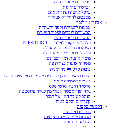
תכשירים מעוררי חשק
ויברטורים לזוגות
ערסל אהבה ונדנדות סקס
מסככים להחדרה אנאלית
אביזרי מין לגבר
טבעות לשמירת זקפה והשהייה
תכשירים לגברים שיפור המיניות
תכשירים מעוררי חשק
פלשלייט מקורי לאוננות FLESHLIGHT
משאבות פין לזקפה | להגדלה
פלש לייט ומכשירי אוננות לגבר
מוצרי אוננות דמוי ישבן נשי
משחקי אוננות בצורת פה
בובות סקס ❤️ מחרמנות
הארכת איבר המין שרוולים משאבות ומכשירי הגדלה
בשמים למשיכה מינית
סרטי הדרכה וסרטי סקס
גירוי הפרוסטטה אבזרי מין לגירוי פרוסטטה
תותב לאיבר המין של הגבר
קונדומים וסקס בטוח
הלבשה סקסית
גרביונים וירכונים
שמלות מיני ושמלות סקסיות
הלבשה תחתונה
בייבי דול