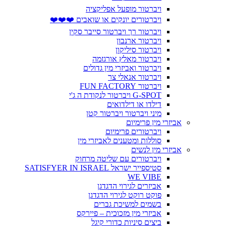
ויברטור מופעל אפליקציה
ויברטורים יונקים או שואבים ❤️❤️❤️
ויברטור רך ויברטור סייבר סקין
ויברטור ארנבון
ויברטור סיליקון
ויברטור מאלץ אורגזמה
ויברטור ואביזרי מין גדולים
ויברטור אנאלי צר
ויברטור FUN FACTORY
G-SPOT ויברטור לנקודת ה ג'י
דילדו או דילדואים
מיני ויברטור ויברטור קטן
אביזרי מין פרימיום
ויברטורים פרימיום
סוללות ומטענים לאביזרי מין
אביזרי מין לנשים
ויברטורים עם שליטה מרחוק
סטיספייר ישראל SATISFYER IN ISRAEL
WE VIBE
אביזרים לגירוי הדגדגן
פוקט רוקט לגירוי הדגדגן
בשמים למשיכת גברים
אביזרי מין מזכוכית – פיירקס
ביצים סיניות כדורי קיגל