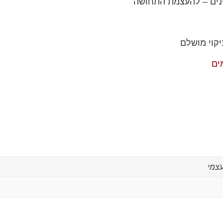
ינים – להעצמת התחושה
קוי מושלם
ים