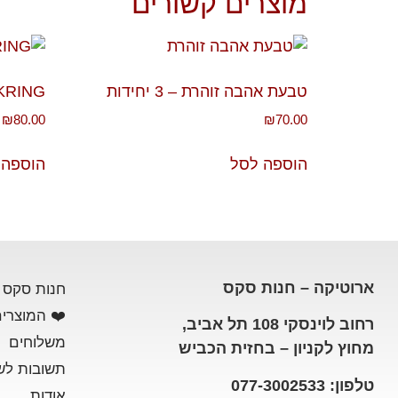
מוצרים קשורים
טבעת אהבה זוהרת – 3 יחידות
KRING
₪
80.00
₪
70.00
הוספה לסל
הוספה 
ארוטיקה – חנות סקס
חנות סקס
❤️ המוצרים
רחוב לוינסקי 108 תל אביב,
משלוחים
מחוץ לקניון – בחזית הכביש
תשובות לש
טלפון: 077-3002533
אודות