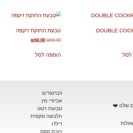
DOUBLE COC
טבעת החזקת זיקפה
₪
50.00
₪
60.00
לסל
הוספה לסל
ויברטורים
אביזרי מין
 שלנו ❤️
טבעות רטט
הלבשה סקסית
אלות
דילדו
בובת סקס