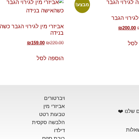
מבצע!
לגירוי הגבר
אביזרי מין לגירוי הגבר כש
₪
200.00
בנידה
₪
159.00
₪
220.00
לסל
הוספה לסל
ויברטורים
אביזרי מין
 שלנו ❤️
טבעות רטט
הלבשה סקסית
אלות
דילדו
בובת סקס