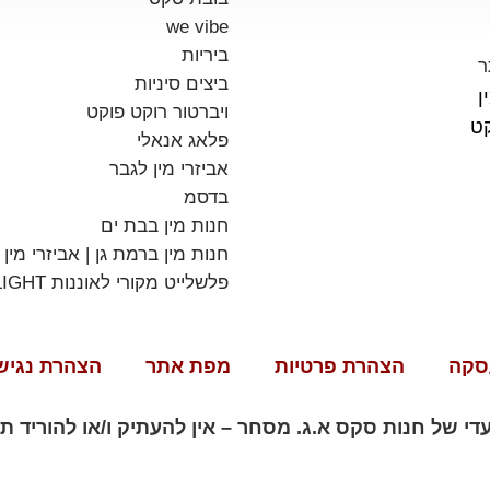
we vibe
ביריות
ר
ביצים סיניות
ן
ויברטור רוקט פוקט
קט
פלאג אנאלי
אביזרי מין לגבר
בדסמ
חנות מין בבת ים
חנות מין ברמת גן | אביזרי מין
פלשלייט מקורי לאוננות FLESHLIGHT
סקה
הצהרת פרטיות
מפת אתר
הצהרת נגיש
י של חנות סקס א.ג. מסחר – אין להעתיק ו/או להוריד 