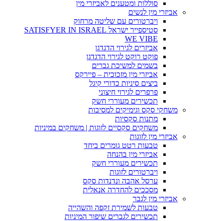
סוללות ומטענים לאביזרי מין
אביזרי מין לנשים
ויברטורים עם שליטה מרחוק
סטיספייר ישראל SATISFYER IN ISRAEL
WE VIBE
אביזרים לגירוי הדגדגן
פוקט רוקט לגירוי הדגדגן
בשמים למשיכת גברים
אביזרי מין מזכוכית – פיירקס
ביצים סיניות כדורי קיגל
פרפרים לגירוי חיצוני
תכשירים מעוררי חשק
משחקי סקס וגימיקים למסיבות
מתנות סקסיות
משחקים סקסיים לזוגות | משחקים במיניות
אביזרי מין לזוגות
טבעות רטט גומרים ביחד
אביזרי מין בהנחה
תכשירים מעוררי חשק
ויברטורים לזוגות
ערסל אהבה ונדנדות סקס
מסככים להחדרה אנאלית
אביזרי מין לגבר
טבעות לשמירת זקפה והשהייה
תכשירים לגברים שיפור המיניות