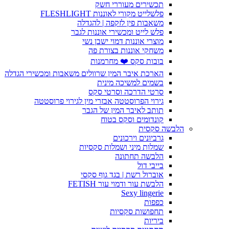
תכשירים מעוררי חשק
פלשלייט מקורי לאוננות FLESHLIGHT
משאבות פין לזקפה | להגדלה
פלש לייט ומכשירי אוננות לגבר
מוצרי אוננות דמוי ישבן נשי
משחקי אוננות בצורת פה
בובות סקס ❤️ מחרמנות
הארכת איבר המין שרוולים משאבות ומכשירי הגדלה
בשמים למשיכה מינית
סרטי הדרכה וסרטי סקס
גירוי הפרוסטטה אבזרי מין לגירוי פרוסטטה
תותב לאיבר המין של הגבר
קונדומים וסקס בטוח
הלבשה סקסית
גרביונים וירכונים
שמלות מיני ושמלות סקסיות
הלבשה תחתונה
בייבי דול
אוברול רשת | בגד גוף סקסי
הלבשת עור ודמוי עור FETISH
Sexy lingerie
כפפות
תחפושות סקסיות
ביריות