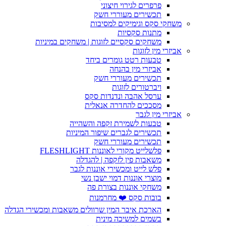
פרפרים לגירוי חיצוני
תכשירים מעוררי חשק
משחקי סקס וגימיקים למסיבות
מתנות סקסיות
משחקים סקסיים לזוגות | משחקים במיניות
אביזרי מין לזוגות
טבעות רטט גומרים ביחד
אביזרי מין בהנחה
תכשירים מעוררי חשק
ויברטורים לזוגות
ערסל אהבה ונדנדות סקס
מסככים להחדרה אנאלית
אביזרי מין לגבר
טבעות לשמירת זקפה והשהייה
תכשירים לגברים שיפור המיניות
תכשירים מעוררי חשק
פלשלייט מקורי לאוננות FLESHLIGHT
משאבות פין לזקפה | להגדלה
פלש לייט ומכשירי אוננות לגבר
מוצרי אוננות דמוי ישבן נשי
משחקי אוננות בצורת פה
בובות סקס ❤️ מחרמנות
הארכת איבר המין שרוולים משאבות ומכשירי הגדלה
בשמים למשיכה מינית