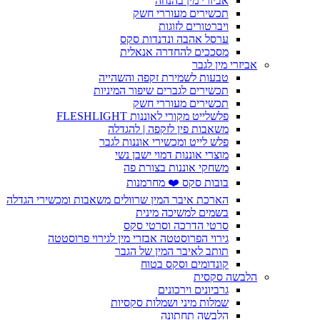
אביזרי מין בהנחה
תכשירים מעוררי חשק
ויברטורים לזוגות
ערסל אהבה ונדנדות סקס
מסככים להחדרה אנאלית
אביזרי מין לגבר
טבעות לשמירת זקפה והשהייה
תכשירים לגברים שיפור המיניות
תכשירים מעוררי חשק
פלשלייט מקורי לאוננות FLESHLIGHT
משאבות פין לזקפה | להגדלה
פלש לייט ומכשירי אוננות לגבר
מוצרי אוננות דמוי ישבן נשי
משחקי אוננות בצורת פה
בובות סקס ❤️ מחרמנות
הארכת איבר המין שרוולים משאבות ומכשירי הגדלה
בשמים למשיכה מינית
סרטי הדרכה וסרטי סקס
גירוי הפרוסטטה אבזרי מין לגירוי פרוסטטה
תותב לאיבר המין של הגבר
קונדומים וסקס בטוח
הלבשה סקסית
גרביונים וירכונים
שמלות מיני ושמלות סקסיות
הלבשה תחתונה