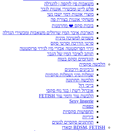
משאבות פין לזקפה | להגדלה
פלש לייט ומכשירי אוננות לגבר
מוצרי אוננות דמוי ישבן נשי
משחקי אוננות בצורת פה
בובות סקס ❤️ מחרמנות
הארכת איבר המין שרוולים משאבות ומכשירי הגדלה
בשמים למשיכה מינית
סרטי הדרכה וסרטי סקס
גירוי הפרוסטטה אבזרי מין לגירוי פרוסטטה
תותב לאיבר המין של הגבר
קונדומים וסקס בטוח
הלבשה סקסית
גרביונים וירכונים
שמלות מיני ושמלות סקסיות
הלבשה תחתונה
בייבי דול
אוברול רשת | בגד גוף סקסי
הלבשת עור ודמוי עור FETISH
Sexy lingerie
כפפות
תחפושות סקסיות
ביריות
תחתונים סקסיים לנשים
BDSM, FETISH וסאדו