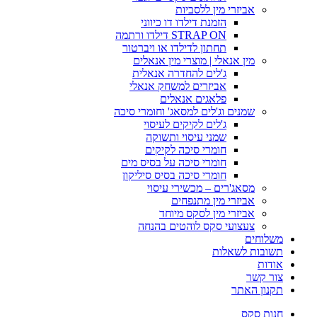
אביזרי מין ללסביות
הזמנת דילדו דו כיווני
STRAP ON דילדו ורתמה
תחתון לדילדו או ויברטור
מין אנאלי | מוצרי מין אנאלים
ג'לים להחדרה אנאלית
אביזרים למשחק אנאלי
פלאגים אנאלים
שמנים וג'לים למסאג' וחומרי סיכה
ג'לים לקיקים לעיסוי
שמני עיסוי ותשוקה
חומרי סיכה לקיקים
חומרי סיכה על בסיס מים
חומרי סיכה בסיס סיליקון
מסאג'רים – מכשירי עיסוי
אביזרי מין מתנפחים
אביזרי מין לסקס מיוחד
צעצועי סקס לוהטים בהנחה
משלוחים
תשובות לשאלות
אודות
צור קשר
תקנון האתר
חנות סקס