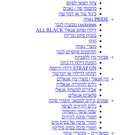
ציוד רפואי לסקס
מחסומי פה / גאגים
ביגוד עור או דמוי עור
PRIDE גאווה
cockrings טבעות לגבר
דילדו וסקס אנאלי ALL BLACK
בובות סקס גבריות
חוקן
מוצרי גאווה
תחתונים סקסיים לגבר
אביזרי מין ללסביות
הזמנת דילדו דו כיווני
STRAP ON דילדו ורתמה
תחתון לדילדו או ויברטור
מין אנאלי | מוצרי מין אנאלים
ג'לים להחדרה אנאלית
אביזרים למשחק אנאלי
פלאגים אנאלים
שמנים וג'לים למסאג' וחומרי סיכה
ג'לים לקיקים לעיסוי
שמני עיסוי ותשוקה
חומרי סיכה לקיקים
חומרי סיכה על בסיס מים
חומרי סיכה בסיס סיליקון
מסאג'רים – מכשירי עיסוי