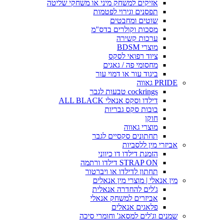
אזיקים למשחק מיני או משחקי שליטה
תפסנים וגירוי לפטמות
שוטים ומחבטים
מסכות וקולרים בדס"מ
ערכות קשירה
מוצרי BDSM
ציוד רפואי לסקס
מחסומי פה / גאגים
ביגוד עור או דמוי עור
PRIDE גאווה
cockrings טבעות לגבר
דילדו וסקס אנאלי ALL BLACK
בובות סקס גבריות
חוקן
מוצרי גאווה
תחתונים סקסיים לגבר
אביזרי מין ללסביות
הזמנת דילדו דו כיווני
STRAP ON דילדו ורתמה
תחתון לדילדו או ויברטור
מין אנאלי | מוצרי מין אנאלים
ג'לים להחדרה אנאלית
אביזרים למשחק אנאלי
פלאגים אנאלים
שמנים וג'לים למסאג' וחומרי סיכה