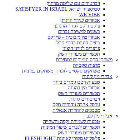
ויברטורים עם שליטה מרחוק
סטיספייר ישראל SATISFYER IN ISRAEL
WE VIBE
אביזרים לגירוי הדגדגן
פוקט רוקט לגירוי הדגדגן
בשמים למשיכת גברים
אביזרי מין מזכוכית – פיירקס
ביצים סיניות כדורי קיגל
פרפרים לגירוי חיצוני
תכשירים מעוררי חשק
משחקי סקס וגימיקים למסיבות
מתנות סקסיות
משחקים סקסיים לזוגות | משחקים במיניות
אביזרי מין לזוגות
טבעות רטט גומרים ביחד
אביזרי מין בהנחה
תכשירים מעוררי חשק
ויברטורים לזוגות
ערסל אהבה ונדנדות סקס
מסככים להחדרה אנאלית
אביזרי מין לגבר
טבעות לשמירת זקפה והשהייה
תכשירים לגברים שיפור המיניות
תכשירים מעוררי חשק
פלשלייט מקורי לאוננות FLESHLIGHT