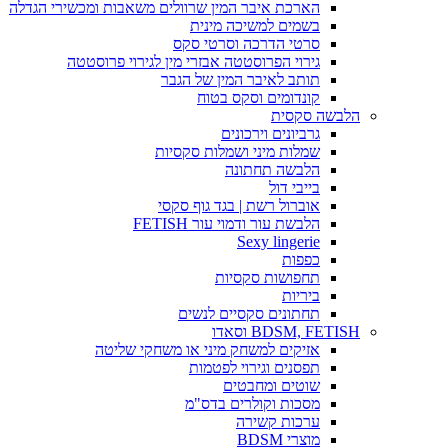
הארכת איבר המין שרוולים משאבות ומכשירי הגדלה
בשמים למשיכה מינית
סרטי הדרכה וסרטי סקס
גירוי הפרוסטטה אבזרי מין לגירוי פרוסטטה
תותב לאיבר המין של הגבר
קונדומים וסקס בטוח
הלבשה סקסית
גרביונים וירכונים
שמלות מיני ושמלות סקסיות
הלבשה תחתונה
בייבי דול
אוברול רשת | בגד גוף סקסי
הלבשת עור ודמוי עור FETISH
Sexy lingerie
כפפות
תחפושות סקסיות
ביריות
תחתונים סקסיים לנשים
BDSM, FETISH וסאדו
אזיקים למשחק מיני או משחקי שליטה
תפסנים וגירוי לפטמות
שוטים ומחבטים
מסכות וקולרים בדס"מ
ערכות קשירה
מוצרי BDSM