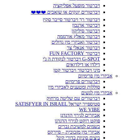
ויברטור מופעל אפליקציה
ויברטורים יונקים או שואבים ❤️❤️❤️
ויברטור רך ויברטור סייבר סקין
ויברטור ארנבון
ויברטור סיליקון
ויברטור מאלץ אורגזמה
ויברטור ואביזרי מין גדולים
ויברטור אנאלי צר
ויברטור FUN FACTORY
G-SPOT ויברטור לנקודת ה ג'י
דילדו או דילדואים
מיני ויברטור ויברטור קטן
אביזרי מין פרימיום
ויברטורים פרימיום
סוללות ומטענים לאביזרי מין
אביזרי מין לנשים
ויברטורים עם שליטה מרחוק
סטיספייר ישראל SATISFYER IN ISRAEL
WE VIBE
אביזרים לגירוי הדגדגן
פוקט רוקט לגירוי הדגדגן
בשמים למשיכת גברים
אביזרי מין מזכוכית – פיירקס
ביצים סיניות כדורי קיגל