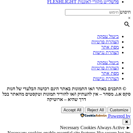
פלשלייט מקורי לאוננות FLESHLIGHT
חיפוש
×
ביטול עסקה
הצהרת פרטיות
מפת אתר
הצהרת נגישות
ביטול עסקה
הצהרת פרטיות
מפת אתר
הצהרת נגישות
© התכנים באתר ו/או התמונות באתר הינם רכושה הבלעדי של חנות
סקס א.ג. מסחר – אין להעתיק ו/או להוריד תמונות וטקסטים מהאתר בכל
דרך שהיא – ארוטיקה
Accept All
Reject All
Customize
Powered by
✖
Necessary Cookies
Always Active
►
Necessary cookies enable essential site features like secure log-ins