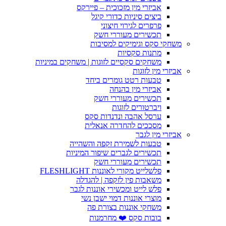
אביזרי מין מזכוכית – פיירקס
ביצים סיניות כדורי קיגל
פרפרים לגירוי חיצוני
תכשירים מעוררי חשק
משחקי סקס וגימיקים למסיבות
מתנות סקסיות
משחקים סקסיים לזוגות | משחקים במיניות
אביזרי מין לזוגות
טבעות רטט גומרים ביחד
אביזרי מין בהנחה
תכשירים מעוררי חשק
ויברטורים לזוגות
ערסל אהבה ונדנדות סקס
מסככים להחדרה אנאלית
אביזרי מין לגבר
טבעות לשמירת זקפה והשהייה
תכשירים לגברים שיפור המיניות
תכשירים מעוררי חשק
פלשלייט מקורי לאוננות FLESHLIGHT
משאבות פין לזקפה | להגדלה
פלש לייט ומכשירי אוננות לגבר
מוצרי אוננות דמוי ישבן נשי
משחקי אוננות בצורת פה
בובות סקס ❤️ מחרמנות