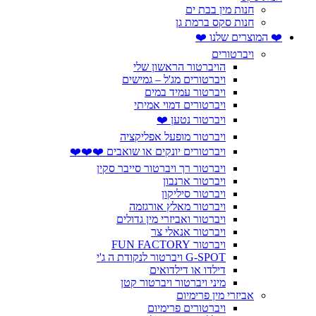
חנות מין בבת ים
חנות סקס ברמת גן
❤️ המוצרים שלנו ❤️
ויברטורים
הויברטור הראשון שלי
ויברטורים מג'ל – גמישים
ויברטור עמיד במים
ויברטורים דמוי אמיתי
ויברטור נטען ❤️
ויברטור מופעל אפליקציה
ויברטורים יונקים או שואבים ❤️❤️❤️
ויברטור רך ויברטור סייבר סקין
ויברטור ארנבון
ויברטור סיליקון
ויברטור מאלץ אורגזמה
ויברטור ואביזרי מין גדולים
ויברטור אנאלי צר
ויברטור FUN FACTORY
G-SPOT ויברטור לנקודת ה ג'י
דילדו או דילדואים
מיני ויברטור ויברטור קטן
אביזרי מין פרימיום
ויברטורים פרימיום