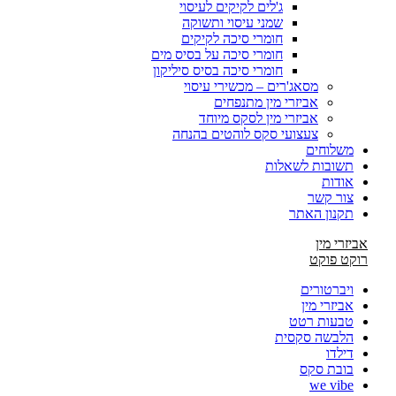
ג'לים לקיקים לעיסוי
שמני עיסוי ותשוקה
חומרי סיכה לקיקים
חומרי סיכה על בסיס מים
חומרי סיכה בסיס סיליקון
מסאג'רים – מכשירי עיסוי
אביזרי מין מתנפחים
אביזרי מין לסקס מיוחד
צעצועי סקס לוהטים בהנחה
משלוחים
תשובות לשאלות
אודות
צור קשר
תקנון האתר
אביזרי מין
רוקט פוקט
ויברטורים
אביזרי מין
טבעות רטט
הלבשה סקסית
דילדו
בובת סקס
we vibe