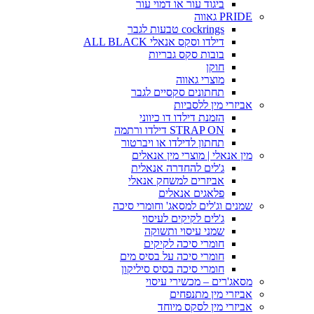
ביגוד עור או דמוי עור
PRIDE גאווה
cockrings טבעות לגבר
דילדו וסקס אנאלי ALL BLACK
בובות סקס גבריות
חוקן
מוצרי גאווה
תחתונים סקסיים לגבר
אביזרי מין ללסביות
הזמנת דילדו דו כיווני
STRAP ON דילדו ורתמה
תחתון לדילדו או ויברטור
מין אנאלי | מוצרי מין אנאלים
ג'לים להחדרה אנאלית
אביזרים למשחק אנאלי
פלאגים אנאלים
שמנים וג'לים למסאג' וחומרי סיכה
ג'לים לקיקים לעיסוי
שמני עיסוי ותשוקה
חומרי סיכה לקיקים
חומרי סיכה על בסיס מים
חומרי סיכה בסיס סיליקון
מסאג'רים – מכשירי עיסוי
אביזרי מין מתנפחים
אביזרי מין לסקס מיוחד