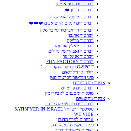
ויברטורים דמוי אמיתי
ויברטור נטען ❤️
ויברטור מופעל אפליקציה
ויברטורים יונקים או שואבים ❤️❤️❤️
ויברטור רך ויברטור סייבר סקין
ויברטור ארנבון
ויברטור סיליקון
ויברטור מאלץ אורגזמה
ויברטור ואביזרי מין גדולים
ויברטור אנאלי צר
ויברטור FUN FACTORY
G-SPOT ויברטור לנקודת ה ג'י
דילדו או דילדואים
מיני ויברטור ויברטור קטן
אביזרי מין פרימיום
ויברטורים פרימיום
סוללות ומטענים לאביזרי מין
אביזרי מין לנשים
ויברטורים עם שליטה מרחוק
סטיספייר ישראל SATISFYER IN ISRAEL
WE VIBE
אביזרים לגירוי הדגדגן
פוקט רוקט לגירוי הדגדגן
בשמים למשיכת גברים