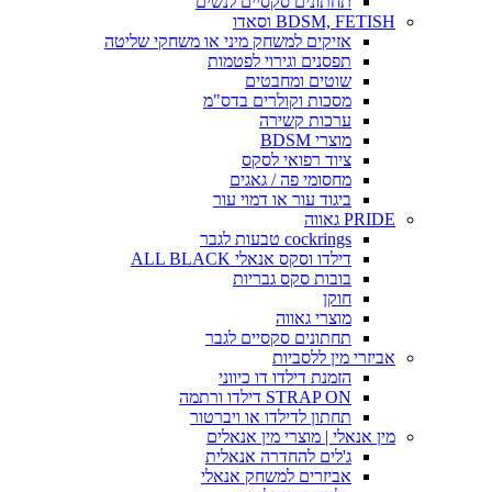
תחתונים סקסיים לנשים
BDSM, FETISH וסאדו
אזיקים למשחק מיני או משחקי שליטה
תפסנים וגירוי לפטמות
שוטים ומחבטים
מסכות וקולרים בדס"מ
ערכות קשירה
מוצרי BDSM
ציוד רפואי לסקס
מחסומי פה / גאגים
ביגוד עור או דמוי עור
PRIDE גאווה
cockrings טבעות לגבר
דילדו וסקס אנאלי ALL BLACK
בובות סקס גבריות
חוקן
מוצרי גאווה
תחתונים סקסיים לגבר
אביזרי מין ללסביות
הזמנת דילדו דו כיווני
STRAP ON דילדו ורתמה
תחתון לדילדו או ויברטור
מין אנאלי | מוצרי מין אנאלים
ג'לים להחדרה אנאלית
אביזרים למשחק אנאלי