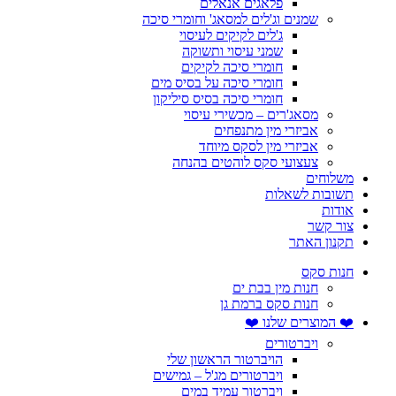
פלאגים אנאלים
שמנים וג'לים למסאג' וחומרי סיכה
ג'לים לקיקים לעיסוי
שמני עיסוי ותשוקה
חומרי סיכה לקיקים
חומרי סיכה על בסיס מים
חומרי סיכה בסיס סיליקון
מסאג'רים – מכשירי עיסוי
אביזרי מין מתנפחים
אביזרי מין לסקס מיוחד
צעצועי סקס לוהטים בהנחה
משלוחים
תשובות לשאלות
אודות
צור קשר
תקנון האתר
חנות סקס
חנות מין בבת ים
חנות סקס ברמת גן
❤️ המוצרים שלנו ❤️
ויברטורים
הויברטור הראשון שלי
ויברטורים מג'ל – גמישים
ויברטור עמיד במים