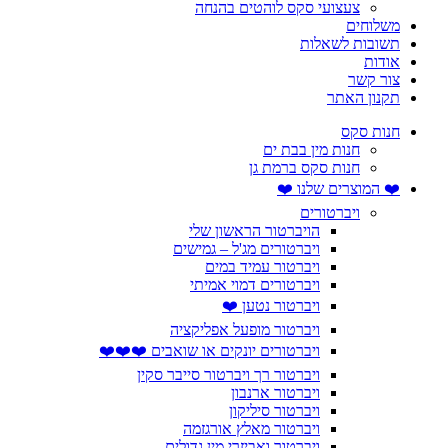
צעצועי סקס לוהטים בהנחה
משלוחים
תשובות לשאלות
אודות
צור קשר
תקנון האתר
חנות סקס
חנות מין בבת ים
חנות סקס ברמת גן
❤️ המוצרים שלנו ❤️
ויברטורים
הויברטור הראשון שלי
ויברטורים מג'ל – גמישים
ויברטור עמיד במים
ויברטורים דמוי אמיתי
ויברטור נטען ❤️
ויברטור מופעל אפליקציה
ויברטורים יונקים או שואבים ❤️❤️❤️
ויברטור רך ויברטור סייבר סקין
ויברטור ארנבון
ויברטור סיליקון
ויברטור מאלץ אורגזמה
ויברטור ואביזרי מין גדולים