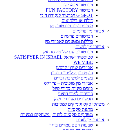
ויברטור אנאלי צר
ויברטור FUN FACTORY
G-SPOT ויברטור לנקודת ה ג'י
דילדו או דילדואים
מיני ויברטור ויברטור קטן
אביזרי מין פרימיום
ויברטורים פרימיום
סוללות ומטענים לאביזרי מין
אביזרי מין לנשים
ויברטורים עם שליטה מרחוק
סטיספייר ישראל SATISFYER IN ISRAEL
WE VIBE
אביזרים לגירוי הדגדגן
פוקט רוקט לגירוי הדגדגן
בשמים למשיכת גברים
אביזרי מין מזכוכית – פיירקס
ביצים סיניות כדורי קיגל
פרפרים לגירוי חיצוני
תכשירים מעוררי חשק
משחקי סקס וגימיקים למסיבות
מתנות סקסיות
משחקים סקסיים לזוגות | משחקים במיניות
אביזרי מין לזוגות
טבעות רטט גומרים ביחד