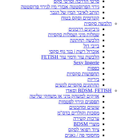
סרטי הדרכה וסרטי סקס
גירוי הפרוסטטה אבזרי מין לגירוי פרוסטטה
תותב לאיבר המין של הגבר
קונדומים וסקס בטוח
הלבשה סקסית
גרביונים וירכונים
שמלות מיני ושמלות סקסיות
הלבשה תחתונה
בייבי דול
אוברול רשת | בגד גוף סקסי
הלבשת עור ודמוי עור FETISH
Sexy lingerie
כפפות
תחפושות סקסיות
ביריות
תחתונים סקסיים לנשים
BDSM, FETISH וסאדו
אזיקים למשחק מיני או משחקי שליטה
תפסנים וגירוי לפטמות
שוטים ומחבטים
מסכות וקולרים בדס"מ
ערכות קשירה
מוצרי BDSM
ציוד רפואי לסקס
מחסומי פה / גאגים