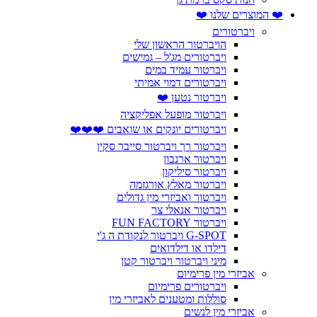
❤️ המוצרים שלנו ❤️
ויברטורים
הויברטור הראשון שלי
ויברטורים מג'ל – גמישים
ויברטור עמיד במים
ויברטורים דמוי אמיתי
ויברטור נטען ❤️
ויברטור מופעל אפליקציה
ויברטורים יונקים או שואבים ❤️❤️❤️
ויברטור רך ויברטור סייבר סקין
ויברטור ארנבון
ויברטור סיליקון
ויברטור מאלץ אורגזמה
ויברטור ואביזרי מין גדולים
ויברטור אנאלי צר
ויברטור FUN FACTORY
G-SPOT ויברטור לנקודת ה ג'י
דילדו או דילדואים
מיני ויברטור ויברטור קטן
אביזרי מין פרימיום
ויברטורים פרימיום
סוללות ומטענים לאביזרי מין
אביזרי מין לנשים