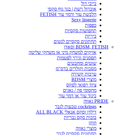
בייבי דול
אוברול רשת | בגד גוף סקסי
הלבשת עור ודמוי עור FETISH
Sexy lingerie
כפפות
תחפושות סקסיות
ביריות
תחתונים סקסיים לנשים
BDSM, FETISH וסאדו
אזיקים למשחק מיני או משחקי שליטה
תפסנים וגירוי לפטמות
שוטים ומחבטים
מסכות וקולרים בדס"מ
ערכות קשירה
מוצרי BDSM
ציוד רפואי לסקס
מחסומי פה / גאגים
ביגוד עור או דמוי עור
PRIDE גאווה
cockrings טבעות לגבר
דילדו וסקס אנאלי ALL BLACK
בובות סקס גבריות
חוקן
מוצרי גאווה
תחתונים סקסיים לגבר