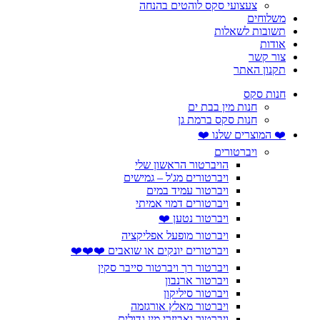
צעצועי סקס לוהטים בהנחה
משלוחים
תשובות לשאלות
אודות
צור קשר
תקנון האתר
חנות סקס
חנות מין בבת ים
חנות סקס ברמת גן
❤️ המוצרים שלנו ❤️
ויברטורים
הויברטור הראשון שלי
ויברטורים מג'ל – גמישים
ויברטור עמיד במים
ויברטורים דמוי אמיתי
ויברטור נטען ❤️
ויברטור מופעל אפליקציה
ויברטורים יונקים או שואבים ❤️❤️❤️
ויברטור רך ויברטור סייבר סקין
ויברטור ארנבון
ויברטור סיליקון
ויברטור מאלץ אורגזמה
ויברטור ואביזרי מין גדולים