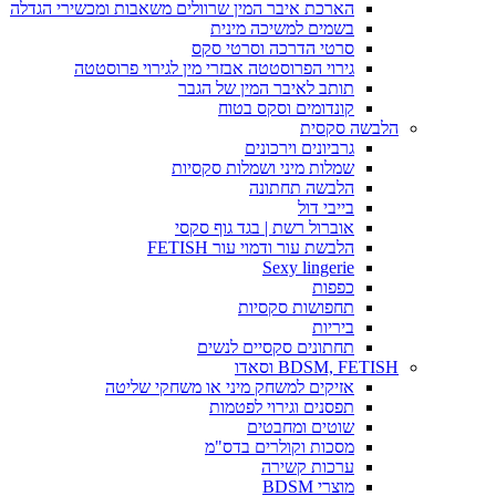
הארכת איבר המין שרוולים משאבות ומכשירי הגדלה
בשמים למשיכה מינית
סרטי הדרכה וסרטי סקס
גירוי הפרוסטטה אבזרי מין לגירוי פרוסטטה
תותב לאיבר המין של הגבר
קונדומים וסקס בטוח
הלבשה סקסית
גרביונים וירכונים
שמלות מיני ושמלות סקסיות
הלבשה תחתונה
בייבי דול
אוברול רשת | בגד גוף סקסי
הלבשת עור ודמוי עור FETISH
Sexy lingerie
כפפות
תחפושות סקסיות
ביריות
תחתונים סקסיים לנשים
BDSM, FETISH וסאדו
אזיקים למשחק מיני או משחקי שליטה
תפסנים וגירוי לפטמות
שוטים ומחבטים
מסכות וקולרים בדס"מ
ערכות קשירה
מוצרי BDSM