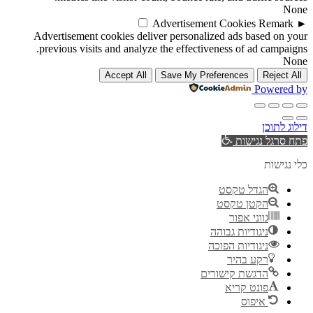
None
Advertisement Cookies
Remark
►
Advertisement cookies deliver personalized ads based on your
previous visits and analyze the effectiveness of ad campaigns.
None
Accept All
Save My Preferences
Reject All
Powered by
דילוג לתוכן
פתח סרגל נגישות
כלי נגישות
הגדל טקסט
הקטן טקסט
גווני אפור
ניגודיות גבוהה
ניגודיות הפוכה
רקע בהיר
הדגשת קישורים
פונט קריא
איפוס