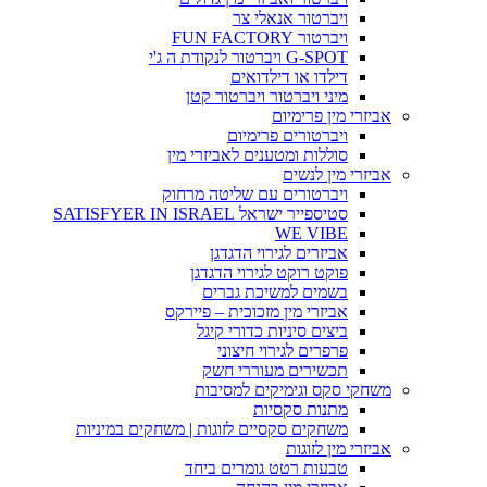
ויברטור אנאלי צר
ויברטור FUN FACTORY
G-SPOT ויברטור לנקודת ה ג'י
דילדו או דילדואים
מיני ויברטור ויברטור קטן
אביזרי מין פרימיום
ויברטורים פרימיום
סוללות ומטענים לאביזרי מין
אביזרי מין לנשים
ויברטורים עם שליטה מרחוק
סטיספייר ישראל SATISFYER IN ISRAEL
WE VIBE
אביזרים לגירוי הדגדגן
פוקט רוקט לגירוי הדגדגן
בשמים למשיכת גברים
אביזרי מין מזכוכית – פיירקס
ביצים סיניות כדורי קיגל
פרפרים לגירוי חיצוני
תכשירים מעוררי חשק
משחקי סקס וגימיקים למסיבות
מתנות סקסיות
משחקים סקסיים לזוגות | משחקים במיניות
אביזרי מין לזוגות
טבעות רטט גומרים ביחד