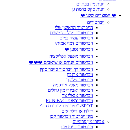
חנות מין בבת ים
חנות סקס ברמת גן
❤️ המוצרים שלנו ❤️
ויברטורים
הויברטור הראשון שלי
ויברטורים מג'ל – גמישים
ויברטור עמיד במים
ויברטורים דמוי אמיתי
ויברטור נטען ❤️
ויברטור מופעל אפליקציה
ויברטורים יונקים או שואבים ❤️❤️❤️
ויברטור רך ויברטור סייבר סקין
ויברטור ארנבון
ויברטור סיליקון
ויברטור מאלץ אורגזמה
ויברטור ואביזרי מין גדולים
ויברטור אנאלי צר
ויברטור FUN FACTORY
G-SPOT ויברטור לנקודת ה ג'י
דילדו או דילדואים
מיני ויברטור ויברטור קטן
אביזרי מין פרימיום
ויברטורים פרימיום