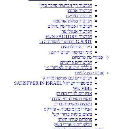
ויברטור רך ויברטור סייבר סקין
ויברטור ארנבון
ויברטור סיליקון
ויברטור מאלץ אורגזמה
ויברטור ואביזרי מין גדולים
ויברטור אנאלי צר
ויברטור FUN FACTORY
G-SPOT ויברטור לנקודת ה ג'י
דילדו או דילדואים
מיני ויברטור ויברטור קטן
אביזרי מין פרימיום
ויברטורים פרימיום
סוללות ומטענים לאביזרי מין
אביזרי מין לנשים
ויברטורים עם שליטה מרחוק
סטיספייר ישראל SATISFYER IN ISRAEL
WE VIBE
אביזרים לגירוי הדגדגן
פוקט רוקט לגירוי הדגדגן
בשמים למשיכת גברים
אביזרי מין מזכוכית – פיירקס
ביצים סיניות כדורי קיגל
פרפרים לגירוי חיצוני
תכשירים מעוררי חשק