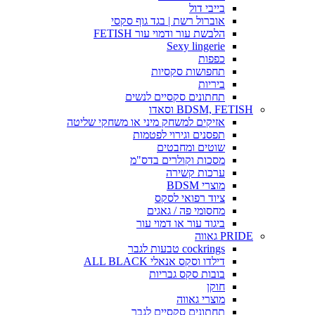
בייבי דול
אוברול רשת | בגד גוף סקסי
הלבשת עור ודמוי עור FETISH
Sexy lingerie
כפפות
תחפושות סקסיות
ביריות
תחתונים סקסיים לנשים
BDSM, FETISH וסאדו
אזיקים למשחק מיני או משחקי שליטה
תפסנים וגירוי לפטמות
שוטים ומחבטים
מסכות וקולרים בדס"מ
ערכות קשירה
מוצרי BDSM
ציוד רפואי לסקס
מחסומי פה / גאגים
ביגוד עור או דמוי עור
PRIDE גאווה
cockrings טבעות לגבר
דילדו וסקס אנאלי ALL BLACK
בובות סקס גבריות
חוקן
מוצרי גאווה
תחתונים סקסיים לגבר