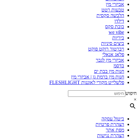
אביזרי מין
טבעות רטט
הלבשה סקסית
דילדו
בובת סקס
we vibe
ביריות
ביצים סיניות
ויברטור רוקט פוקט
פלאג אנאלי
אביזרי מין לגבר
בדסמ
חנות מין בבת ים
חנות מין ברמת גן | אביזרי מין
פלשלייט מקורי לאוננות FLESHLIGHT
חיפוש
×
ביטול עסקה
הצהרת פרטיות
מפת אתר
הצהרת נגישות