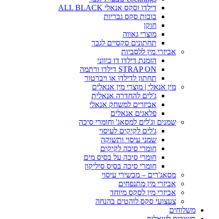
דילדו וסקס אנאלי ALL BLACK
בובות סקס גבריות
חוקן
מוצרי גאווה
תחתונים סקסיים לגבר
אביזרי מין ללסביות
הזמנת דילדו דו כיווני
STRAP ON דילדו ורתמה
תחתון לדילדו או ויברטור
מין אנאלי | מוצרי מין אנאלים
ג'לים להחדרה אנאלית
אביזרים למשחק אנאלי
פלאגים אנאלים
שמנים וג'לים למסאג' וחומרי סיכה
ג'לים לקיקים לעיסוי
שמני עיסוי ותשוקה
חומרי סיכה לקיקים
חומרי סיכה על בסיס מים
חומרי סיכה בסיס סיליקון
מסאג'רים – מכשירי עיסוי
אביזרי מין מתנפחים
אביזרי מין לסקס מיוחד
צעצועי סקס לוהטים בהנחה
משלוחים
תשובות לשאלות