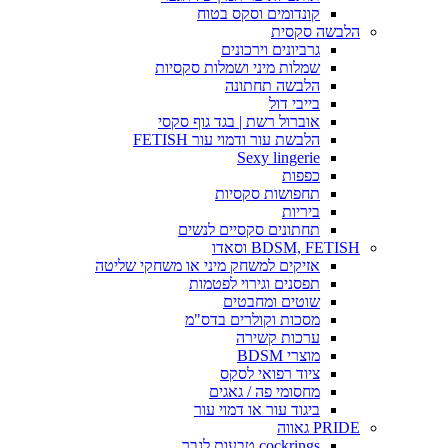
קונדומים וסקס בטוח
הלבשה סקסית
גרביונים וירכונים
שמלות מיני ושמלות סקסיות
הלבשה תחתונה
בייבי דול
אוברול רשת | בגד גוף סקסי
הלבשת עור ודמוי עור FETISH
Sexy lingerie
כפפות
תחפושות סקסיות
ביריות
תחתונים סקסיים לנשים
BDSM, FETISH וסאדו
אזיקים למשחק מיני או משחקי שליטה
תפסנים וגירוי לפטמות
שוטים ומחבטים
מסכות וקולרים בדס"מ
ערכות קשירה
מוצרי BDSM
ציוד רפואי לסקס
מחסומי פה / גאגים
ביגוד עור או דמוי עור
PRIDE גאווה
cockrings טבעות לגבר