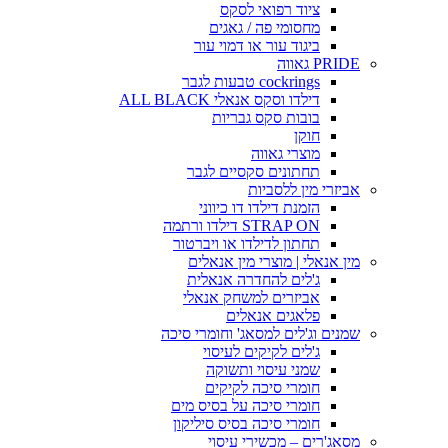
ציוד רפואי לסקס
מחסומי פה / גאגים
ביגוד עור או דמוי עור
PRIDE גאווה
cockrings טבעות לגבר
דילדו וסקס אנאלי ALL BLACK
בובות סקס גבריות
חוקן
מוצרי גאווה
תחתונים סקסיים לגבר
אביזרי מין ללסביות
הזמנת דילדו דו כיווני
STRAP ON דילדו ורתמה
תחתון לדילדו או ויברטור
מין אנאלי | מוצרי מין אנאלים
ג'לים להחדרה אנאלית
אביזרים למשחק אנאלי
פלאגים אנאלים
שמנים וג'לים למסאג' וחומרי סיכה
ג'לים לקיקים לעיסוי
שמני עיסוי ותשוקה
חומרי סיכה לקיקים
חומרי סיכה על בסיס מים
חומרי סיכה בסיס סיליקון
מסאג'רים – מכשירי עיסוי