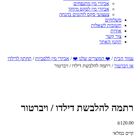
אביזרי מין מתנפחים
אביזרי מין לסקס מיוחד
צעצועי סקס לוהטים בהנחה
משלוחים
תשובות לשאלות
אודות
צור קשר
תקנון האתר
עמוד הבית
/
❤️ המוצרים שלנו ❤️
/
אביזרי מין ללסביות
/
תחתון לדילדו
או ויברטור
/ רתמה להלבשת דילדו / ויברטור
רתמה להלבשת דילדו / ויברטור
₪
120.00
קיים במלאי