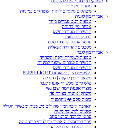
משחקי סקס וגימיקים למסיבות
מתנות סקסיות
משחקים סקסיים לזוגות | משחקים במיניות
אביזרי מין לזוגות
טבעות רטט גומרים ביחד
אביזרי מין בהנחה
תכשירים מעוררי חשק
ויברטורים לזוגות
ערסל אהבה ונדנדות סקס
מסככים להחדרה אנאלית
אביזרי מין לגבר
טבעות לשמירת זקפה והשהייה
תכשירים לגברים שיפור המיניות
תכשירים מעוררי חשק
פלשלייט מקורי לאוננות FLESHLIGHT
משאבות פין לזקפה | להגדלה
פלש לייט ומכשירי אוננות לגבר
מוצרי אוננות דמוי ישבן נשי
משחקי אוננות בצורת פה
בובות סקס ❤️ מחרמנות
הארכת איבר המין שרוולים משאבות ומכשירי הגדלה
בשמים למשיכה מינית
סרטי הדרכה וסרטי סקס
גירוי הפרוסטטה אבזרי מין לגירוי פרוסטטה
תותב לאיבר המין של הגבר