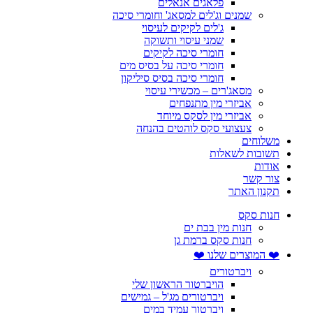
פלאגים אנאלים
שמנים וג'לים למסאג' וחומרי סיכה
ג'לים לקיקים לעיסוי
שמני עיסוי ותשוקה
חומרי סיכה לקיקים
חומרי סיכה על בסיס מים
חומרי סיכה בסיס סיליקון
מסאג'רים – מכשירי עיסוי
אביזרי מין מתנפחים
אביזרי מין לסקס מיוחד
צעצועי סקס לוהטים בהנחה
משלוחים
תשובות לשאלות
אודות
צור קשר
תקנון האתר
חנות סקס
חנות מין בבת ים
חנות סקס ברמת גן
❤️ המוצרים שלנו ❤️
ויברטורים
הויברטור הראשון שלי
ויברטורים מג'ל – גמישים
ויברטור עמיד במים