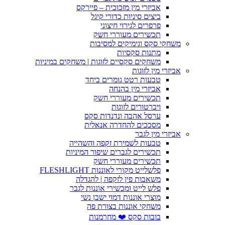
אביזרי מין מזכוכית – פיירקס
ביצים סיניות כדורי קיגל
פרפרים לגירוי חיצוני
תכשירים מעוררי חשק
משחקי סקס וגימיקים למסיבות
מתנות סקסיות
משחקים סקסיים לזוגות | משחקים במיניות
אביזרי מין לזוגות
טבעות רטט גומרים ביחד
אביזרי מין בהנחה
תכשירים מעוררי חשק
ויברטורים לזוגות
ערסל אהבה ונדנדות סקס
מסככים להחדרה אנאלית
אביזרי מין לגבר
טבעות לשמירת זקפה והשהייה
תכשירים לגברים שיפור המיניות
תכשירים מעוררי חשק
פלשלייט מקורי לאוננות FLESHLIGHT
משאבות פין לזקפה | להגדלה
פלש לייט ומכשירי אוננות לגבר
מוצרי אוננות דמוי ישבן נשי
משחקי אוננות בצורת פה
בובות סקס ❤️ מחרמנות