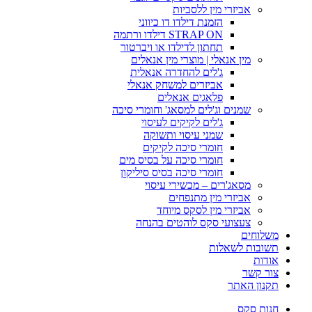
אביזרי מין ללסביות
הזמנת דילדו דו כיווני
STRAP ON דילדו ורתמה
תחתון לדילדו או ויברטור
מין אנאלי | מוצרי מין אנאלים
ג'לים להחדרה אנאלית
אביזרים למשחק אנאלי
פלאגים אנאלים
שמנים וג'לים למסאג' וחומרי סיכה
ג'לים לקיקים לעיסוי
שמני עיסוי ותשוקה
חומרי סיכה לקיקים
חומרי סיכה על בסיס מים
חומרי סיכה בסיס סיליקון
מסאג'רים – מכשירי עיסוי
אביזרי מין מתנפחים
אביזרי מין לסקס מיוחד
צעצועי סקס לוהטים בהנחה
משלוחים
תשובות לשאלות
אודות
צור קשר
תקנון האתר
חנות סקס