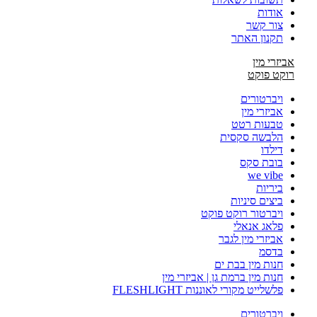
אודות
צור קשר
תקנון האתר
אביזרי מין
רוקט פוקט
ויברטורים
אביזרי מין
טבעות רטט
הלבשה סקסית
דילדו
בובת סקס
we vibe
ביריות
ביצים סיניות
ויברטור רוקט פוקט
פלאג אנאלי
אביזרי מין לגבר
בדסמ
חנות מין בבת ים
חנות מין ברמת גן | אביזרי מין
פלשלייט מקורי לאוננות FLESHLIGHT
ויברטורים