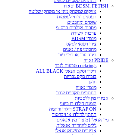
תחתונים סקסיים לנשים
BDSM, FETISH וסאדו
אזיקים למשחק מיני או משחקי שליטה
תפסנים וגירוי לפטמות
שוטים ומחבטים
מסכות וקולרים בדס"מ
ערכות קשירה
מוצרי BDSM
ציוד רפואי לסקס
מחסומי פה / גאגים
ביגוד עור או דמוי עור
PRIDE גאווה
cockrings טבעות לגבר
דילדו וסקס אנאלי ALL BLACK
בובות סקס גבריות
חוקן
מוצרי גאווה
תחתונים סקסיים לגבר
אביזרי מין ללסביות
הזמנת דילדו דו כיווני
STRAP ON דילדו ורתמה
תחתון לדילדו או ויברטור
מין אנאלי | מוצרי מין אנאלים
ג'לים להחדרה אנאלית
אביזרים למשחק אנאלי