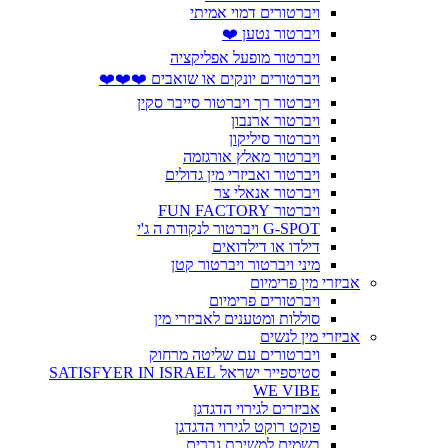
ויברטורים דמוי אמיתי
ויברטור נטען ❤️
ויברטור מופעל אפליקציה
ויברטורים יונקים או שואבים ❤️❤️❤️
ויברטור רך ויברטור סייבר סקין
ויברטור ארנבון
ויברטור סיליקון
ויברטור מאלץ אורגזמה
ויברטור ואביזרי מין גדולים
ויברטור אנאלי צר
ויברטור FUN FACTORY
G-SPOT ויברטור לנקודת ה ג'י
דילדו או דילדואים
מיני ויברטור ויברטור קטן
אביזרי מין פרימיום
ויברטורים פרימיום
סוללות ומטענים לאביזרי מין
אביזרי מין לנשים
ויברטורים עם שליטה מרחוק
סטיספייר ישראל SATISFYER IN ISRAEL
WE VIBE
אביזרים לגירוי הדגדגן
פוקט רוקט לגירוי הדגדגן
בשמים למשיכת גברים