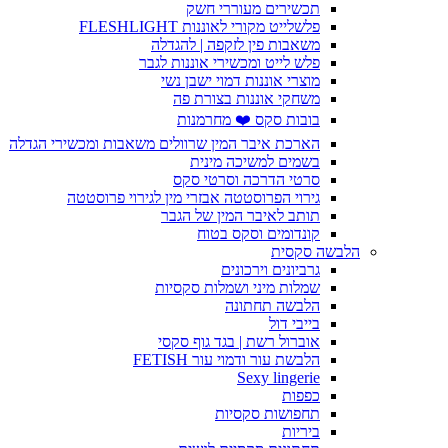
תכשירים מעוררי חשק
פלשלייט מקורי לאוננות FLESHLIGHT
משאבות פין לזקפה | להגדלה
פלש לייט ומכשירי אוננות לגבר
מוצרי אוננות דמוי ישבן נשי
משחקי אוננות בצורת פה
בובות סקס ❤️ מחרמנות
הארכת איבר המין שרוולים משאבות ומכשירי הגדלה
בשמים למשיכה מינית
סרטי הדרכה וסרטי סקס
גירוי הפרוסטטה אבזרי מין לגירוי פרוסטטה
תותב לאיבר המין של הגבר
קונדומים וסקס בטוח
הלבשה סקסית
גרביונים וירכונים
שמלות מיני ושמלות סקסיות
הלבשה תחתונה
בייבי דול
אוברול רשת | בגד גוף סקסי
הלבשת עור ודמוי עור FETISH
Sexy lingerie
כפפות
תחפושות סקסיות
ביריות