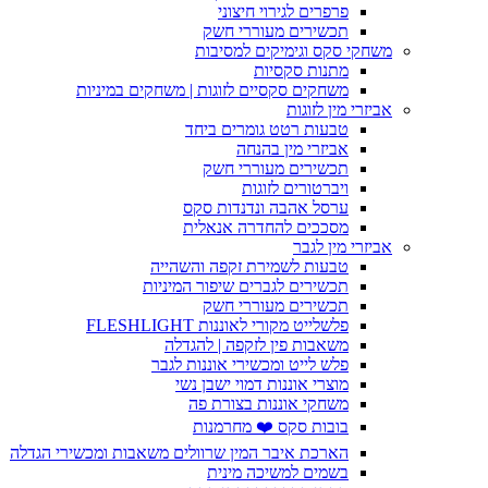
פרפרים לגירוי חיצוני
תכשירים מעוררי חשק
משחקי סקס וגימיקים למסיבות
מתנות סקסיות
משחקים סקסיים לזוגות | משחקים במיניות
אביזרי מין לזוגות
טבעות רטט גומרים ביחד
אביזרי מין בהנחה
תכשירים מעוררי חשק
ויברטורים לזוגות
ערסל אהבה ונדנדות סקס
מסככים להחדרה אנאלית
אביזרי מין לגבר
טבעות לשמירת זקפה והשהייה
תכשירים לגברים שיפור המיניות
תכשירים מעוררי חשק
פלשלייט מקורי לאוננות FLESHLIGHT
משאבות פין לזקפה | להגדלה
פלש לייט ומכשירי אוננות לגבר
מוצרי אוננות דמוי ישבן נשי
משחקי אוננות בצורת פה
בובות סקס ❤️ מחרמנות
הארכת איבר המין שרוולים משאבות ומכשירי הגדלה
בשמים למשיכה מינית