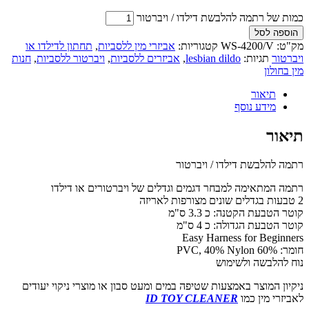
כמות של רתמה להלבשת דילדו / ויברטור
הוספה לסל
מק"ט:
WS-4200/V
קטגוריות:
אביזרי מין ללסביות
,
תחתון לדילדו או
ויברטור
תגיות:
lesbian dildo
,
אביזרים ללסביות
,
ויברטור ללסביות
,
חנות
מין בחולון
תיאור
מידע נוסף
תיאור
רתמה להלבשת דילדו / ויברטור
רתמה המתאימה למבחר דגמים וגדלים של ויברטורים או דילדו
2 טבעות בגדלים שונים מצורפות לאריזה
קוטר הטבעת הקטנה: כ 3.3 ס"מ
קוטר הטבעת הגדולה: כ 4 ס"מ
Easy Harness for Beginners
חומר: 60% PVC, 40% Nylon
נוח להלבשה ולשימוש
ניקיון המוצר באמצעות שטיפה במים ומעט סבון או מוצרי ניקוי יעודים
לאביזרי מין כמו
ID TOY CLEANER