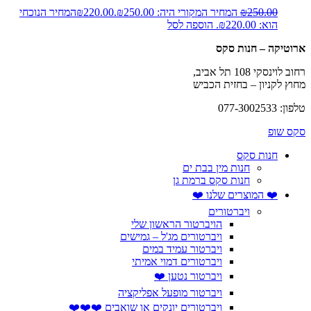
250.00
₪
המחיר המקורי היה: ₪250.00.
220.00
₪
המחיר הנוכחי
הוא: ₪220.00.
הוספה לסל
ארוטיקה – חנות סקס
רחוב לוינסקי 108 תל אביב,
מחוץ לקניון – בחזית הכביש
טלפון: 077-3002533
סקס שופ
חנות סקס
חנות מין בבת ים
חנות סקס ברמת גן
❤️ המוצרים שלנו ❤️
ויברטורים
הויברטור הראשון שלי
ויברטורים מג'ל – גמישים
ויברטור עמיד במים
ויברטורים דמוי אמיתי
ויברטור נטען ❤️
ויברטור מופעל אפליקציה
ויברטורים יונקים או שואבים ❤️❤️❤️