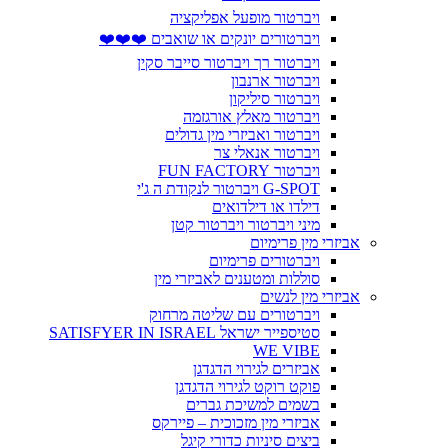
ויברטור מופעל אפליקציה
ויברטורים יונקים או שואבים ❤️❤️❤️
ויברטור רך ויברטור סייבר סקין
ויברטור ארנבון
ויברטור סיליקון
ויברטור מאלץ אורגזמה
ויברטור ואביזרי מין גדולים
ויברטור אנאלי צר
ויברטור FUN FACTORY
G-SPOT ויברטור לנקודת ה ג'י
דילדו או דילדואים
מיני ויברטור ויברטור קטן
אביזרי מין פרימיום
ויברטורים פרימיום
סוללות ומטענים לאביזרי מין
אביזרי מין לנשים
ויברטורים עם שליטה מרחוק
סטיספייר ישראל SATISFYER IN ISRAEL
WE VIBE
אביזרים לגירוי הדגדגן
פוקט רוקט לגירוי הדגדגן
בשמים למשיכת גברים
אביזרי מין מזכוכית – פיירקס
ביצים סיניות כדורי קיגל