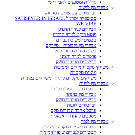
סוללות ומטענים לאביזרי מין
אביזרי מין לנשים
ויברטורים עם שליטה מרחוק
סטיספייר ישראל SATISFYER IN ISRAEL
WE VIBE
אביזרים לגירוי הדגדגן
פוקט רוקט לגירוי הדגדגן
בשמים למשיכת גברים
אביזרי מין מזכוכית – פיירקס
ביצים סיניות כדורי קיגל
פרפרים לגירוי חיצוני
תכשירים מעוררי חשק
משחקי סקס וגימיקים למסיבות
מתנות סקסיות
משחקים סקסיים לזוגות | משחקים במיניות
אביזרי מין לזוגות
טבעות רטט גומרים ביחד
אביזרי מין בהנחה
תכשירים מעוררי חשק
ויברטורים לזוגות
ערסל אהבה ונדנדות סקס
מסככים להחדרה אנאלית
אביזרי מין לגבר
טבעות לשמירת זקפה והשהייה
תכשירים לגברים שיפור המיניות