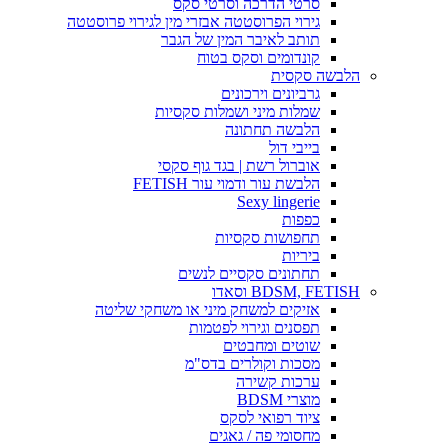
סרטי הדרכה וסרטי סקס
גירוי הפרוסטטה אבזרי מין לגירוי פרוסטטה
תותב לאיבר המין של הגבר
קונדומים וסקס בטוח
הלבשה סקסית
גרביונים וירכונים
שמלות מיני ושמלות סקסיות
הלבשה תחתונה
בייבי דול
אוברול רשת | בגד גוף סקסי
הלבשת עור ודמוי עור FETISH
Sexy lingerie
כפפות
תחפושות סקסיות
ביריות
תחתונים סקסיים לנשים
BDSM, FETISH וסאדו
אזיקים למשחק מיני או משחקי שליטה
תפסנים וגירוי לפטמות
שוטים ומחבטים
מסכות וקולרים בדס"מ
ערכות קשירה
מוצרי BDSM
ציוד רפואי לסקס
מחסומי פה / גאגים