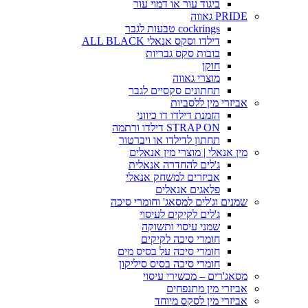
ביגוד עור או דמוי עור
PRIDE גאווה
cockrings טבעות לגבר
דילדו וסקס אנאלי ALL BLACK
בובות סקס גבריות
חוקן
מוצרי גאווה
תחתונים סקסיים לגבר
אביזרי מין ללסביות
הזמנת דילדו דו כיווני
STRAP ON דילדו ורתמה
תחתון לדילדו או ויברטור
מין אנאלי | מוצרי מין אנאלים
ג'לים להחדרה אנאלית
אביזרים למשחק אנאלי
פלאגים אנאלים
שמנים וג'לים למסאג' וחומרי סיכה
ג'לים לקיקים לעיסוי
שמני עיסוי ותשוקה
חומרי סיכה לקיקים
חומרי סיכה על בסיס מים
חומרי סיכה בסיס סיליקון
מסאג'רים – מכשירי עיסוי
אביזרי מין מתנפחים
אביזרי מין לסקס מיוחד