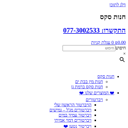
דלג לתוכן
חנות סקס
התקשרו: 077-3002533
0.00
₪
0
עגלת קניות
חיפוש
×
חנות סקס
חנות מין בבת ים
חנות סקס ברמת גן
❤️ המוצרים שלנו ❤️
ויברטורים
הויברטור הראשון שלי
ויברטורים מג'ל – גמישים
ויברטור עמיד במים
ויברטורים דמוי אמיתי
ויברטור נטען ❤️