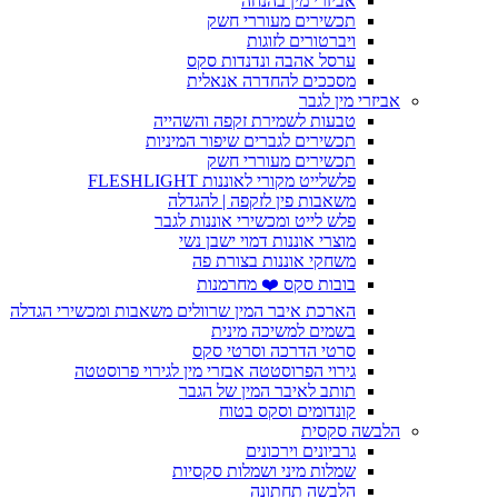
אביזרי מין בהנחה
תכשירים מעוררי חשק
ויברטורים לזוגות
ערסל אהבה ונדנדות סקס
מסככים להחדרה אנאלית
אביזרי מין לגבר
טבעות לשמירת זקפה והשהייה
תכשירים לגברים שיפור המיניות
תכשירים מעוררי חשק
פלשלייט מקורי לאוננות FLESHLIGHT
משאבות פין לזקפה | להגדלה
פלש לייט ומכשירי אוננות לגבר
מוצרי אוננות דמוי ישבן נשי
משחקי אוננות בצורת פה
בובות סקס ❤️ מחרמנות
הארכת איבר המין שרוולים משאבות ומכשירי הגדלה
בשמים למשיכה מינית
סרטי הדרכה וסרטי סקס
גירוי הפרוסטטה אבזרי מין לגירוי פרוסטטה
תותב לאיבר המין של הגבר
קונדומים וסקס בטוח
הלבשה סקסית
גרביונים וירכונים
שמלות מיני ושמלות סקסיות
הלבשה תחתונה