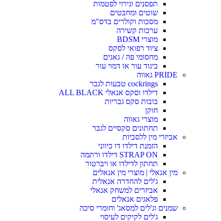
תפסנים וגירוי לפטמות
שוטים ומחבטים
מסכות וקולרים בדס"מ
ערכות קשירה
מוצרי BDSM
ציוד רפואי לסקס
מחסומי פה / גאגים
ביגוד עור או דמוי עור
PRIDE גאווה
cockrings טבעות לגבר
דילדו וסקס אנאלי ALL BLACK
בובות סקס גבריות
חוקן
מוצרי גאווה
תחתונים סקסיים לגבר
אביזרי מין ללסביות
הזמנת דילדו דו כיווני
STRAP ON דילדו ורתמה
תחתון לדילדו או ויברטור
מין אנאלי | מוצרי מין אנאלים
ג'לים להחדרה אנאלית
אביזרים למשחק אנאלי
פלאגים אנאלים
שמנים וג'לים למסאג' וחומרי סיכה
ג'לים לקיקים לעיסוי