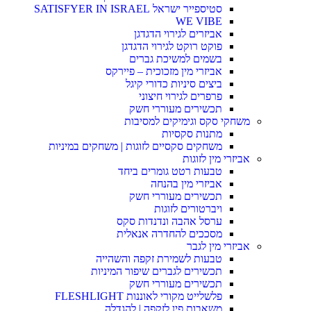
סטיספייר ישראל SATISFYER IN ISRAEL
WE VIBE
אביזרים לגירוי הדגדגן
פוקט רוקט לגירוי הדגדגן
בשמים למשיכת גברים
אביזרי מין מזכוכית – פיירקס
ביצים סיניות כדורי קיגל
פרפרים לגירוי חיצוני
תכשירים מעוררי חשק
משחקי סקס וגימיקים למסיבות
מתנות סקסיות
משחקים סקסיים לזוגות | משחקים במיניות
אביזרי מין לזוגות
טבעות רטט גומרים ביחד
אביזרי מין בהנחה
תכשירים מעוררי חשק
ויברטורים לזוגות
ערסל אהבה ונדנדות סקס
מסככים להחדרה אנאלית
אביזרי מין לגבר
טבעות לשמירת זקפה והשהייה
תכשירים לגברים שיפור המיניות
תכשירים מעוררי חשק
פלשלייט מקורי לאוננות FLESHLIGHT
משאבות פין לזקפה | להגדלה