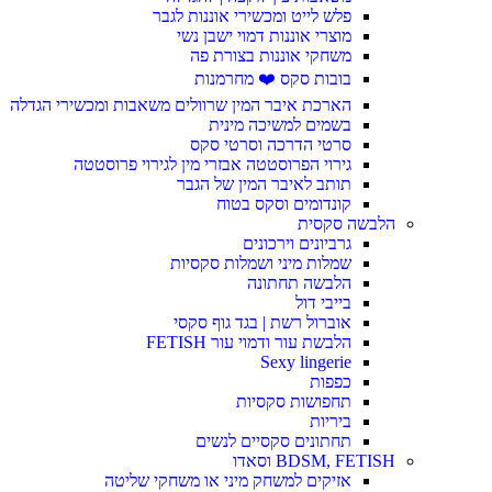
פלש לייט ומכשירי אוננות לגבר
מוצרי אוננות דמוי ישבן נשי
משחקי אוננות בצורת פה
בובות סקס ❤️ מחרמנות
הארכת איבר המין שרוולים משאבות ומכשירי הגדלה
בשמים למשיכה מינית
סרטי הדרכה וסרטי סקס
גירוי הפרוסטטה אבזרי מין לגירוי פרוסטטה
תותב לאיבר המין של הגבר
קונדומים וסקס בטוח
הלבשה סקסית
גרביונים וירכונים
שמלות מיני ושמלות סקסיות
הלבשה תחתונה
בייבי דול
אוברול רשת | בגד גוף סקסי
הלבשת עור ודמוי עור FETISH
Sexy lingerie
כפפות
תחפושות סקסיות
ביריות
תחתונים סקסיים לנשים
BDSM, FETISH וסאדו
אזיקים למשחק מיני או משחקי שליטה