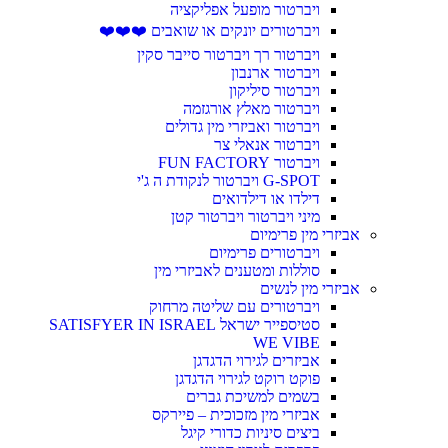
ויברטור מופעל אפליקציה
ויברטורים יונקים או שואבים ❤️❤️❤️
ויברטור רך ויברטור סייבר סקין
ויברטור ארנבון
ויברטור סיליקון
ויברטור מאלץ אורגזמה
ויברטור ואביזרי מין גדולים
ויברטור אנאלי צר
ויברטור FUN FACTORY
G-SPOT ויברטור לנקודת ה ג'י
דילדו או דילדואים
מיני ויברטור ויברטור קטן
אביזרי מין פרימיום
ויברטורים פרימיום
סוללות ומטענים לאביזרי מין
אביזרי מין לנשים
ויברטורים עם שליטה מרחוק
סטיספייר ישראל SATISFYER IN ISRAEL
WE VIBE
אביזרים לגירוי הדגדגן
פוקט רוקט לגירוי הדגדגן
בשמים למשיכת גברים
אביזרי מין מזכוכית – פיירקס
ביצים סיניות כדורי קיגל