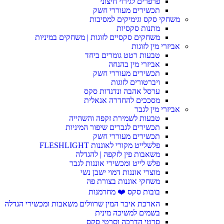
פרפרים לגירוי חיצוני
תכשירים מעוררי חשק
משחקי סקס וגימיקים למסיבות
מתנות סקסיות
משחקים סקסיים לזוגות | משחקים במיניות
אביזרי מין לזוגות
טבעות רטט גומרים ביחד
אביזרי מין בהנחה
תכשירים מעוררי חשק
ויברטורים לזוגות
ערסל אהבה ונדנדות סקס
מסככים להחדרה אנאלית
אביזרי מין לגבר
טבעות לשמירת זקפה והשהייה
תכשירים לגברים שיפור המיניות
תכשירים מעוררי חשק
פלשלייט מקורי לאוננות FLESHLIGHT
משאבות פין לזקפה | להגדלה
פלש לייט ומכשירי אוננות לגבר
מוצרי אוננות דמוי ישבן נשי
משחקי אוננות בצורת פה
בובות סקס ❤️ מחרמנות
הארכת איבר המין שרוולים משאבות ומכשירי הגדלה
בשמים למשיכה מינית
סרטי הדרכה וסרטי סקס