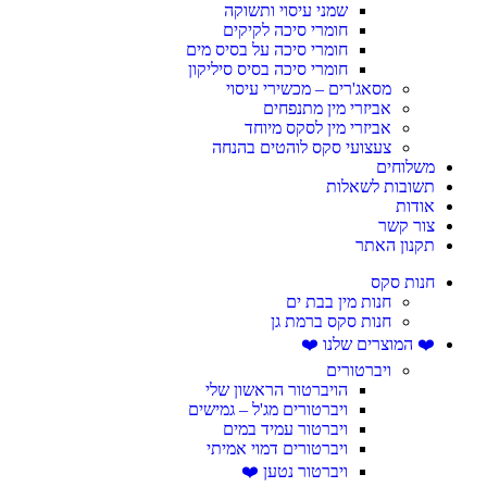
שמני עיסוי ותשוקה
חומרי סיכה לקיקים
חומרי סיכה על בסיס מים
חומרי סיכה בסיס סיליקון
מסאג'רים – מכשירי עיסוי
אביזרי מין מתנפחים
אביזרי מין לסקס מיוחד
צעצועי סקס לוהטים בהנחה
משלוחים
תשובות לשאלות
אודות
צור קשר
תקנון האתר
חנות סקס
חנות מין בבת ים
חנות סקס ברמת גן
❤️ המוצרים שלנו ❤️
ויברטורים
הויברטור הראשון שלי
ויברטורים מג'ל – גמישים
ויברטור עמיד במים
ויברטורים דמוי אמיתי
ויברטור נטען ❤️