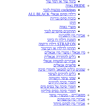
ביגוד עור או דמוי עור
PRIDE גאווה
cockrings טבעות לגבר
דילדו וסקס אנאלי ALL BLACK
בובות סקס גבריות
חוקן
מוצרי גאווה
תחתונים סקסיים לגבר
אביזרי מין ללסביות
הזמנת דילדו דו כיווני
STRAP ON דילדו ורתמה
תחתון לדילדו או ויברטור
מין אנאלי | מוצרי מין אנאלים
ג'לים להחדרה אנאלית
אביזרים למשחק אנאלי
פלאגים אנאלים
שמנים וג'לים למסאג' וחומרי סיכה
ג'לים לקיקים לעיסוי
שמני עיסוי ותשוקה
חומרי סיכה לקיקים
חומרי סיכה על בסיס מים
חומרי סיכה בסיס סיליקון
מסאג'רים – מכשירי עיסוי
אביזרי מין מתנפחים
אביזרי מין לסקס מיוחד