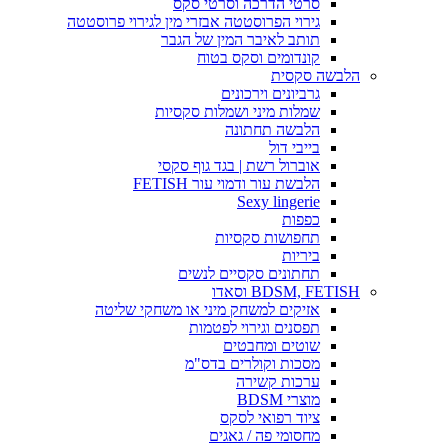
סרטי הדרכה וסרטי סקס
גירוי הפרוסטטה אבזרי מין לגירוי פרוסטטה
תותב לאיבר המין של הגבר
קונדומים וסקס בטוח
הלבשה סקסית
גרביונים וירכונים
שמלות מיני ושמלות סקסיות
הלבשה תחתונה
בייבי דול
אוברול רשת | בגד גוף סקסי
הלבשת עור ודמוי עור FETISH
Sexy lingerie
כפפות
תחפושות סקסיות
ביריות
תחתונים סקסיים לנשים
BDSM, FETISH וסאדו
אזיקים למשחק מיני או משחקי שליטה
תפסנים וגירוי לפטמות
שוטים ומחבטים
מסכות וקולרים בדס"מ
ערכות קשירה
מוצרי BDSM
ציוד רפואי לסקס
מחסומי פה / גאגים