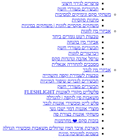
פרפרים לגירוי חיצוני
תכשירים מעוררי חשק
משחקי סקס וגימיקים למסיבות
מתנות סקסיות
משחקים סקסיים לזוגות | משחקים במיניות
אביזרי מין לזוגות
טבעות רטט גומרים ביחד
אביזרי מין בהנחה
תכשירים מעוררי חשק
ויברטורים לזוגות
ערסל אהבה ונדנדות סקס
מסככים להחדרה אנאלית
אביזרי מין לגבר
טבעות לשמירת זקפה והשהייה
תכשירים לגברים שיפור המיניות
תכשירים מעוררי חשק
פלשלייט מקורי לאוננות FLESHLIGHT
משאבות פין לזקפה | להגדלה
פלש לייט ומכשירי אוננות לגבר
מוצרי אוננות דמוי ישבן נשי
משחקי אוננות בצורת פה
בובות סקס ❤️ מחרמנות
הארכת איבר המין שרוולים משאבות ומכשירי הגדלה
בשמים למשיכה מינית