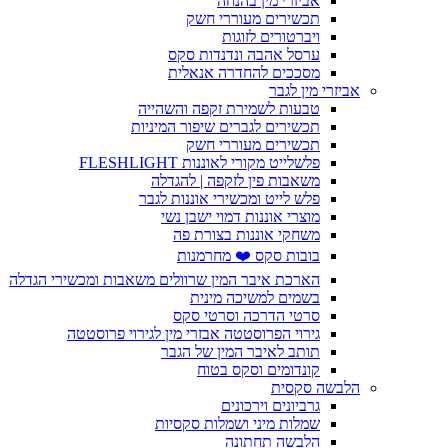
אביזרי מין בהנחה
תכשירים מעוררי חשק
ויברטורים לזוגות
ערסל אהבה ונדנדות סקס
מסככים להחדרה אנאלית
אביזרי מין לגבר
טבעות לשמירת זקפה והשהייה
תכשירים לגברים שיפור המיניות
תכשירים מעוררי חשק
פלשלייט מקורי לאוננות FLESHLIGHT
משאבות פין לזקפה | להגדלה
פלש לייט ומכשירי אוננות לגבר
מוצרי אוננות דמוי ישבן נשי
משחקי אוננות בצורת פה
בובות סקס ❤️ מחרמנות
הארכת איבר המין שרוולים משאבות ומכשירי הגדלה
בשמים למשיכה מינית
סרטי הדרכה וסרטי סקס
גירוי הפרוסטטה אבזרי מין לגירוי פרוסטטה
תותב לאיבר המין של הגבר
קונדומים וסקס בטוח
הלבשה סקסית
גרביונים וירכונים
שמלות מיני ושמלות סקסיות
הלבשה תחתונה