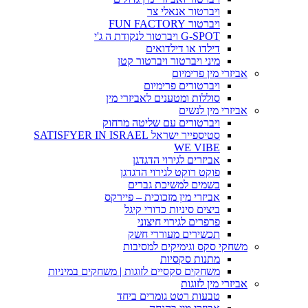
ויברטור אנאלי צר
ויברטור FUN FACTORY
G-SPOT ויברטור לנקודת ה ג'י
דילדו או דילדואים
מיני ויברטור ויברטור קטן
אביזרי מין פרימיום
ויברטורים פרימיום
סוללות ומטענים לאביזרי מין
אביזרי מין לנשים
ויברטורים עם שליטה מרחוק
סטיספייר ישראל SATISFYER IN ISRAEL
WE VIBE
אביזרים לגירוי הדגדגן
פוקט רוקט לגירוי הדגדגן
בשמים למשיכת גברים
אביזרי מין מזכוכית – פיירקס
ביצים סיניות כדורי קיגל
פרפרים לגירוי חיצוני
תכשירים מעוררי חשק
משחקי סקס וגימיקים למסיבות
מתנות סקסיות
משחקים סקסיים לזוגות | משחקים במיניות
אביזרי מין לזוגות
טבעות רטט גומרים ביחד