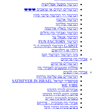
ויברטור מופעל אפליקציה
ויברטורים יונקים או שואבים ❤️❤️❤️
ויברטור רך ויברטור סייבר סקין
ויברטור ארנבון
ויברטור סיליקון
ויברטור מאלץ אורגזמה
ויברטור ואביזרי מין גדולים
ויברטור אנאלי צר
ויברטור FUN FACTORY
G-SPOT ויברטור לנקודת ה ג'י
דילדו או דילדואים
מיני ויברטור ויברטור קטן
אביזרי מין פרימיום
ויברטורים פרימיום
סוללות ומטענים לאביזרי מין
אביזרי מין לנשים
ויברטורים עם שליטה מרחוק
סטיספייר ישראל SATISFYER IN ISRAEL
WE VIBE
אביזרים לגירוי הדגדגן
פוקט רוקט לגירוי הדגדגן
בשמים למשיכת גברים
אביזרי מין מזכוכית – פיירקס
ביצים סיניות כדורי קיגל