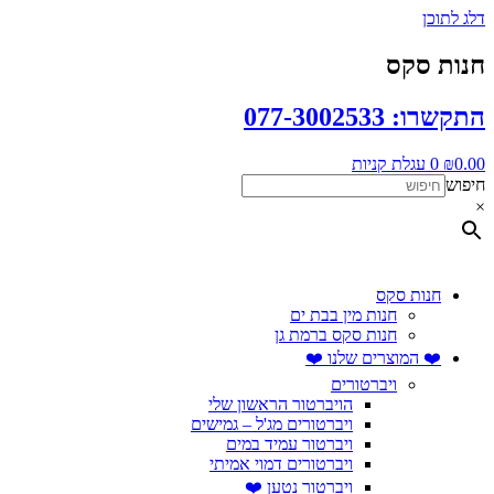
דלג לתוכן
חנות סקס
התקשרו: 077-3002533
0.00
₪
0
עגלת קניות
חיפוש
×
חנות סקס
חנות מין בבת ים
חנות סקס ברמת גן
❤️ המוצרים שלנו ❤️
ויברטורים
הויברטור הראשון שלי
ויברטורים מג'ל – גמישים
ויברטור עמיד במים
ויברטורים דמוי אמיתי
ויברטור נטען ❤️