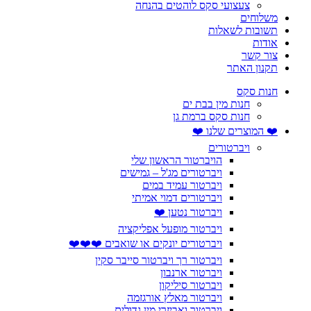
צעצועי סקס לוהטים בהנחה
משלוחים
תשובות לשאלות
אודות
צור קשר
תקנון האתר
חנות סקס
חנות מין בבת ים
חנות סקס ברמת גן
❤️ המוצרים שלנו ❤️
ויברטורים
הויברטור הראשון שלי
ויברטורים מג'ל – גמישים
ויברטור עמיד במים
ויברטורים דמוי אמיתי
ויברטור נטען ❤️
ויברטור מופעל אפליקציה
ויברטורים יונקים או שואבים ❤️❤️❤️
ויברטור רך ויברטור סייבר סקין
ויברטור ארנבון
ויברטור סיליקון
ויברטור מאלץ אורגזמה
ויברטור ואביזרי מין גדולים