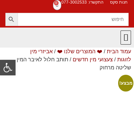
חנות סקס
התקשרו: 077-3002533
0
עמוד הבית
/
❤️ המוצרים שלנו ❤️
/
אביזרי מין
חנות סקס
תקנון האתר
❤️ המוצרים שלנו ❤️
תשובות לשאלות
לזוגות
/
צעצועי מין חדשים
/ תותב חלול לאיבר המין –
פתח סרגל
שליטה מרחוק
מבצע!