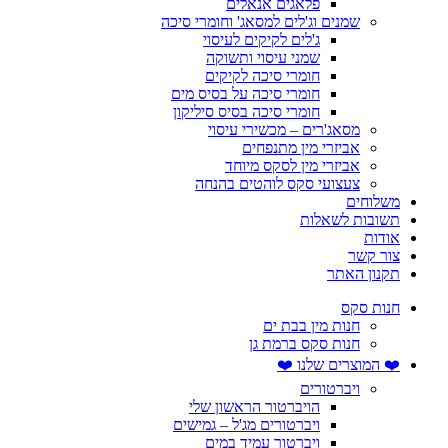
פלאגים אנאלים
שמנים וג'לים למסאג' וחומרי סיכה
ג'לים לקיקים לעיסוי
שמני עיסוי ותשוקה
חומרי סיכה לקיקים
חומרי סיכה על בסיס מים
חומרי סיכה בסיס סיליקון
מסאג'רים – מכשירי עיסוי
אביזרי מין מתנפחים
אביזרי מין לסקס מיוחד
צעצועי סקס לוהטים בהנחה
משלוחים
תשובות לשאלות
אודות
צור קשר
תקנון האתר
חנות סקס
חנות מין בבת ים
חנות סקס ברמת גן
❤️ המוצרים שלנו ❤️
ויברטורים
הויברטור הראשון שלי
ויברטורים מג'ל – גמישים
ויברטור עמיד במים