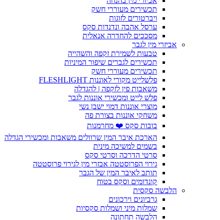
אביזרי מין בהנחה
תכשירים מעוררי חשק
ויברטורים לזוגות
ערסל אהבה ונדנדות סקס
מסככים להחדרה אנאלית
אביזרי מין לגבר
טבעות לשמירת זקפה והשהייה
תכשירים לגברים שיפור המיניות
תכשירים מעוררי חשק
פלשלייט מקורי לאוננות FLESHLIGHT
משאבות פין לזקפה | להגדלה
פלש לייט ומכשירי אוננות לגבר
מוצרי אוננות דמוי ישבן נשי
משחקי אוננות בצורת פה
בובות סקס ❤️ מחרמנות
הארכת איבר המין שרוולים משאבות ומכשירי הגדלה
בשמים למשיכה מינית
סרטי הדרכה וסרטי סקס
גירוי הפרוסטטה אבזרי מין לגירוי פרוסטטה
תותב לאיבר המין של הגבר
קונדומים וסקס בטוח
הלבשה סקסית
גרביונים וירכונים
שמלות מיני ושמלות סקסיות
הלבשה תחתונה