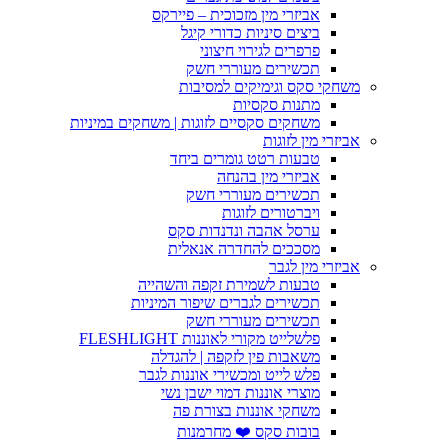
אביזרי מין מזכוכית – פיירקס
ביצים סיניות כדורי קיגל
פרפרים לגירוי חיצוני
תכשירים מעוררי חשק
משחקי סקס וגימיקים למסיבות
מתנות סקסיות
משחקים סקסיים לזוגות | משחקים במיניות
אביזרי מין לזוגות
טבעות רטט גומרים ביחד
אביזרי מין בהנחה
תכשירים מעוררי חשק
ויברטורים לזוגות
ערסל אהבה ונדנדות סקס
מסככים להחדרה אנאלית
אביזרי מין לגבר
טבעות לשמירת זקפה והשהייה
תכשירים לגברים שיפור המיניות
תכשירים מעוררי חשק
פלשלייט מקורי לאוננות FLESHLIGHT
משאבות פין לזקפה | להגדלה
פלש לייט ומכשירי אוננות לגבר
מוצרי אוננות דמוי ישבן נשי
משחקי אוננות בצורת פה
בובות סקס ❤️ מחרמנות