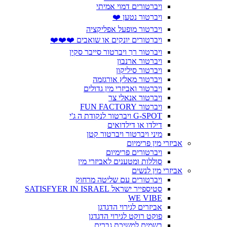
ויברטורים דמוי אמיתי
ויברטור נטען ❤️
ויברטור מופעל אפליקציה
ויברטורים יונקים או שואבים ❤️❤️❤️
ויברטור רך ויברטור סייבר סקין
ויברטור ארנבון
ויברטור סיליקון
ויברטור מאלץ אורגזמה
ויברטור ואביזרי מין גדולים
ויברטור אנאלי צר
ויברטור FUN FACTORY
G-SPOT ויברטור לנקודת ה ג'י
דילדו או דילדואים
מיני ויברטור ויברטור קטן
אביזרי מין פרימיום
ויברטורים פרימיום
סוללות ומטענים לאביזרי מין
אביזרי מין לנשים
ויברטורים עם שליטה מרחוק
סטיספייר ישראל SATISFYER IN ISRAEL
WE VIBE
אביזרים לגירוי הדגדגן
פוקט רוקט לגירוי הדגדגן
בשמים למשיכת גברים