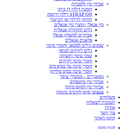
אביזרי מין ללסביות
הזמנת דילדו דו כיווני
STRAP ON דילדו ורתמה
תחתון לדילדו או ויברטור
מין אנאלי | מוצרי מין אנאלים
ג'לים להחדרה אנאלית
אביזרים למשחק אנאלי
פלאגים אנאלים
שמנים וג'לים למסאג' וחומרי סיכה
ג'לים לקיקים לעיסוי
שמני עיסוי ותשוקה
חומרי סיכה לקיקים
חומרי סיכה על בסיס מים
חומרי סיכה בסיס סיליקון
מסאג'רים – מכשירי עיסוי
אביזרי מין מתנפחים
אביזרי מין לסקס מיוחד
צעצועי סקס לוהטים בהנחה
משלוחים
תשובות לשאלות
אודות
צור קשר
תקנון האתר
חנות סקס