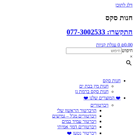
דלג לתוכן
חנות סקס
התקשרו: 077-3002533
0.00
₪
0
עגלת קניות
חיפוש
×
חנות סקס
חנות מין בבת ים
חנות סקס ברמת גן
❤️ המוצרים שלנו ❤️
ויברטורים
הויברטור הראשון שלי
ויברטורים מג'ל – גמישים
ויברטור עמיד במים
ויברטורים דמוי אמיתי
ויברטור נטען ❤️