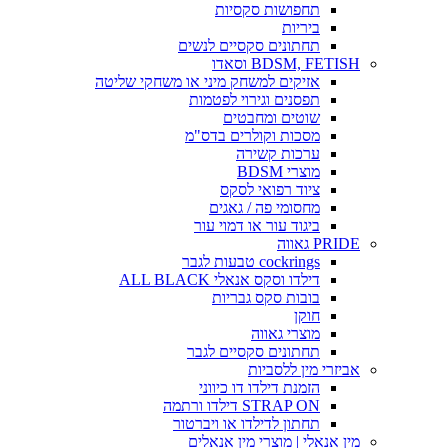
תחפושות סקסיות
ביריות
תחתונים סקסיים לנשים
BDSM, FETISH וסאדו
אזיקים למשחק מיני או משחקי שליטה
תפסנים וגירוי לפטמות
שוטים ומחבטים
מסכות וקולרים בדס"מ
ערכות קשירה
מוצרי BDSM
ציוד רפואי לסקס
מחסומי פה / גאגים
ביגוד עור או דמוי עור
PRIDE גאווה
cockrings טבעות לגבר
דילדו וסקס אנאלי ALL BLACK
בובות סקס גבריות
חוקן
מוצרי גאווה
תחתונים סקסיים לגבר
אביזרי מין ללסביות
הזמנת דילדו דו כיווני
STRAP ON דילדו ורתמה
תחתון לדילדו או ויברטור
מין אנאלי | מוצרי מין אנאלים