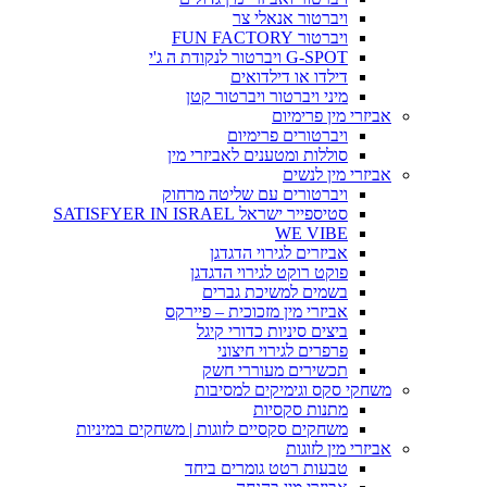
ויברטור אנאלי צר
ויברטור FUN FACTORY
G-SPOT ויברטור לנקודת ה ג'י
דילדו או דילדואים
מיני ויברטור ויברטור קטן
אביזרי מין פרימיום
ויברטורים פרימיום
סוללות ומטענים לאביזרי מין
אביזרי מין לנשים
ויברטורים עם שליטה מרחוק
סטיספייר ישראל SATISFYER IN ISRAEL
WE VIBE
אביזרים לגירוי הדגדגן
פוקט רוקט לגירוי הדגדגן
בשמים למשיכת גברים
אביזרי מין מזכוכית – פיירקס
ביצים סיניות כדורי קיגל
פרפרים לגירוי חיצוני
תכשירים מעוררי חשק
משחקי סקס וגימיקים למסיבות
מתנות סקסיות
משחקים סקסיים לזוגות | משחקים במיניות
אביזרי מין לזוגות
טבעות רטט גומרים ביחד