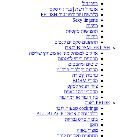
בייבי דול
אוברול רשת | בגד גוף סקסי
הלבשת עור ודמוי עור FETISH
Sexy lingerie
כפפות
תחפושות סקסיות
ביריות
תחתונים סקסיים לנשים
BDSM, FETISH וסאדו
אזיקים למשחק מיני או משחקי שליטה
תפסנים וגירוי לפטמות
שוטים ומחבטים
מסכות וקולרים בדס"מ
ערכות קשירה
מוצרי BDSM
ציוד רפואי לסקס
מחסומי פה / גאגים
ביגוד עור או דמוי עור
PRIDE גאווה
cockrings טבעות לגבר
דילדו וסקס אנאלי ALL BLACK
בובות סקס גבריות
חוקן
מוצרי גאווה
תחתונים סקסיים לגבר