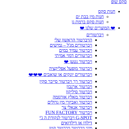
סקס שופ
חנות סקס
חנות מין בבת ים
חנות סקס ברמת גן
❤️ המוצרים שלנו ❤️
ויברטורים
הויברטור הראשון שלי
ויברטורים מג'ל – גמישים
ויברטור עמיד במים
ויברטורים דמוי אמיתי
ויברטור נטען ❤️
ויברטור מופעל אפליקציה
ויברטורים יונקים או שואבים ❤️❤️❤️
ויברטור רך ויברטור סייבר סקין
ויברטור ארנבון
ויברטור סיליקון
ויברטור מאלץ אורגזמה
ויברטור ואביזרי מין גדולים
ויברטור אנאלי צר
ויברטור FUN FACTORY
G-SPOT ויברטור לנקודת ה ג'י
דילדו או דילדואים
מיני ויברטור ויברטור קטן