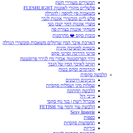
תכשירים מעוררי חשק
פלשלייט מקורי לאוננות FLESHLIGHT
משאבות פין לזקפה | להגדלה
פלש לייט ומכשירי אוננות לגבר
מוצרי אוננות דמוי ישבן נשי
משחקי אוננות בצורת פה
בובות סקס ❤️ מחרמנות
הארכת איבר המין שרוולים משאבות ומכשירי הגדלה
בשמים למשיכה מינית
סרטי הדרכה וסרטי סקס
גירוי הפרוסטטה אבזרי מין לגירוי פרוסטטה
תותב לאיבר המין של הגבר
קונדומים וסקס בטוח
הלבשה סקסית
גרביונים וירכונים
שמלות מיני ושמלות סקסיות
הלבשה תחתונה
בייבי דול
אוברול רשת | בגד גוף סקסי
הלבשת עור ודמוי עור FETISH
Sexy lingerie
כפפות
תחפושות סקסיות
ביריות