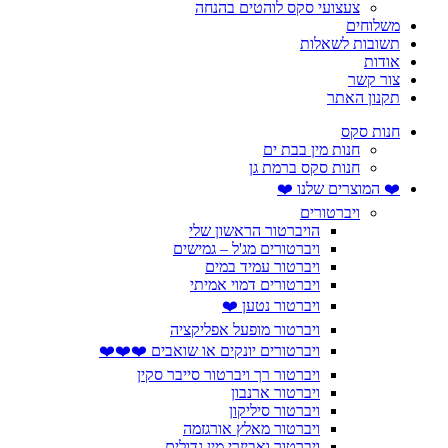
צעצועי סקס לוהטים בהנחה
משלוחים
תשובות לשאלות
אודות
צור קשר
תקנון האתר
חנות סקס
חנות מין בבת ים
חנות סקס ברמת גן
❤️ המוצרים שלנו ❤️
ויברטורים
הויברטור הראשון שלי
ויברטורים מג'ל – גמישים
ויברטור עמיד במים
ויברטורים דמוי אמיתי
ויברטור נטען ❤️
ויברטור מופעל אפליקציה
ויברטורים יונקים או שואבים ❤️❤️❤️
ויברטור רך ויברטור סייבר סקין
ויברטור ארנבון
ויברטור סיליקון
ויברטור מאלץ אורגזמה
ויברטור ואביזרי מין גדולים