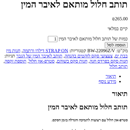
תותב חלול מותאם לאיבר המין
₪
265.00
קיים במלאי
כמות של תותב חלול מותאם לאיבר המין
הוספה לסל
מק"ט:
BW-22096Z/V
קטגוריות:
STRAP ON דילדו ורתמה
,
חנות מין
בבת ים
,
צעצועי סקס לוהטים בהנחה
,
תותב לאיבר המין של הגבר
תגיות:
חנות סקס בפרדס חנה
,
חנות סקס בשוהם
,
סטרפ-און חלול
,
תוספת זקפה
,
תותב חלול
תיאור
מידע נוסף
תיאור
תותב חלול מותאם לאיבר המין
סטרפ-און חלול עם רצועות לתמיכה והגדלה בזמן הסקס.