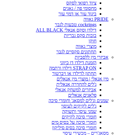
ציוד רפואי לסקס
מחסומי פה / גאגים
ביגוד עור או דמוי עור
PRIDE גאווה
cockrings טבעות לגבר
דילדו וסקס אנאלי ALL BLACK
בובות סקס גבריות
חוקן
מוצרי גאווה
תחתונים סקסיים לגבר
אביזרי מין ללסביות
הזמנת דילדו דו כיווני
STRAP ON דילדו ורתמה
תחתון לדילדו או ויברטור
מין אנאלי | מוצרי מין אנאלים
ג'לים להחדרה אנאלית
אביזרים למשחק אנאלי
פלאגים אנאלים
שמנים וג'לים למסאג' וחומרי סיכה
ג'לים לקיקים לעיסוי
שמני עיסוי ותשוקה
חומרי סיכה לקיקים
חומרי סיכה על בסיס מים
חומרי סיכה בסיס סיליקון
מסאג'רים – מכשירי עיסוי