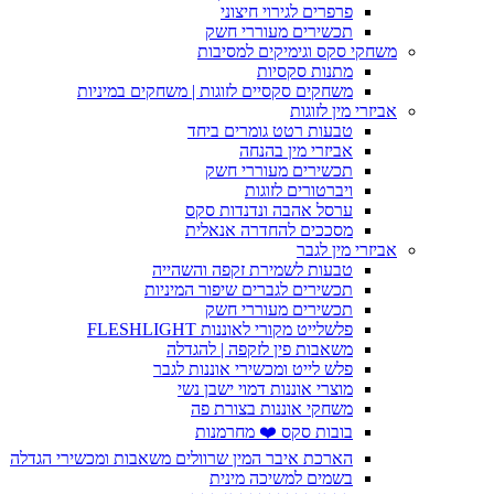
פרפרים לגירוי חיצוני
תכשירים מעוררי חשק
משחקי סקס וגימיקים למסיבות
מתנות סקסיות
משחקים סקסיים לזוגות | משחקים במיניות
אביזרי מין לזוגות
טבעות רטט גומרים ביחד
אביזרי מין בהנחה
תכשירים מעוררי חשק
ויברטורים לזוגות
ערסל אהבה ונדנדות סקס
מסככים להחדרה אנאלית
אביזרי מין לגבר
טבעות לשמירת זקפה והשהייה
תכשירים לגברים שיפור המיניות
תכשירים מעוררי חשק
פלשלייט מקורי לאוננות FLESHLIGHT
משאבות פין לזקפה | להגדלה
פלש לייט ומכשירי אוננות לגבר
מוצרי אוננות דמוי ישבן נשי
משחקי אוננות בצורת פה
בובות סקס ❤️ מחרמנות
הארכת איבר המין שרוולים משאבות ומכשירי הגדלה
בשמים למשיכה מינית