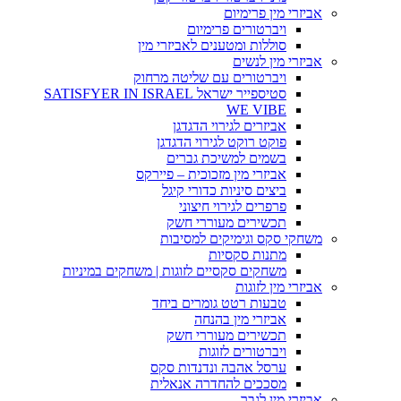
אביזרי מין פרימיום
ויברטורים פרימיום
סוללות ומטענים לאביזרי מין
אביזרי מין לנשים
ויברטורים עם שליטה מרחוק
סטיספייר ישראל SATISFYER IN ISRAEL
WE VIBE
אביזרים לגירוי הדגדגן
פוקט רוקט לגירוי הדגדגן
בשמים למשיכת גברים
אביזרי מין מזכוכית – פיירקס
ביצים סיניות כדורי קיגל
פרפרים לגירוי חיצוני
תכשירים מעוררי חשק
משחקי סקס וגימיקים למסיבות
מתנות סקסיות
משחקים סקסיים לזוגות | משחקים במיניות
אביזרי מין לזוגות
טבעות רטט גומרים ביחד
אביזרי מין בהנחה
תכשירים מעוררי חשק
ויברטורים לזוגות
ערסל אהבה ונדנדות סקס
מסככים להחדרה אנאלית
אביזרי מין לגבר