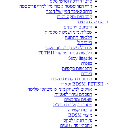
סרטי הדרכה וסרטי סקס
גירוי הפרוסטטה אבזרי מין לגירוי פרוסטטה
תותב לאיבר המין של הגבר
קונדומים וסקס בטוח
הלבשה סקסית
גרביונים וירכונים
שמלות מיני ושמלות סקסיות
הלבשה תחתונה
בייבי דול
אוברול רשת | בגד גוף סקסי
הלבשת עור ודמוי עור FETISH
Sexy lingerie
כפפות
תחפושות סקסיות
ביריות
תחתונים סקסיים לנשים
BDSM, FETISH וסאדו
אזיקים למשחק מיני או משחקי שליטה
תפסנים וגירוי לפטמות
שוטים ומחבטים
מסכות וקולרים בדס"מ
ערכות קשירה
מוצרי BDSM
ציוד רפואי לסקס
מחסומי פה / גאגים