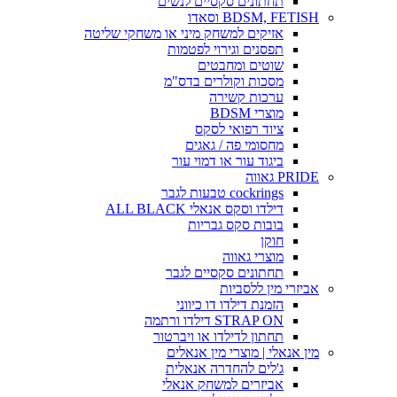
תחתונים סקסיים לנשים
BDSM, FETISH וסאדו
אזיקים למשחק מיני או משחקי שליטה
תפסנים וגירוי לפטמות
שוטים ומחבטים
מסכות וקולרים בדס"מ
ערכות קשירה
מוצרי BDSM
ציוד רפואי לסקס
מחסומי פה / גאגים
ביגוד עור או דמוי עור
PRIDE גאווה
cockrings טבעות לגבר
דילדו וסקס אנאלי ALL BLACK
בובות סקס גבריות
חוקן
מוצרי גאווה
תחתונים סקסיים לגבר
אביזרי מין ללסביות
הזמנת דילדו דו כיווני
STRAP ON דילדו ורתמה
תחתון לדילדו או ויברטור
מין אנאלי | מוצרי מין אנאלים
ג'לים להחדרה אנאלית
אביזרים למשחק אנאלי