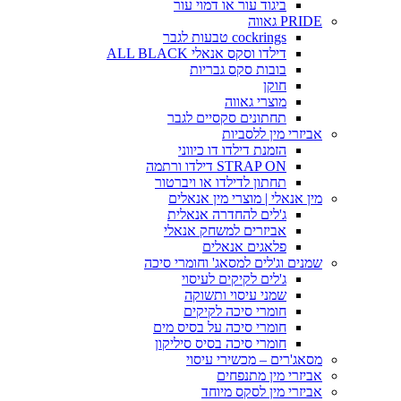
ביגוד עור או דמוי עור
PRIDE גאווה
cockrings טבעות לגבר
דילדו וסקס אנאלי ALL BLACK
בובות סקס גבריות
חוקן
מוצרי גאווה
תחתונים סקסיים לגבר
אביזרי מין ללסביות
הזמנת דילדו דו כיווני
STRAP ON דילדו ורתמה
תחתון לדילדו או ויברטור
מין אנאלי | מוצרי מין אנאלים
ג'לים להחדרה אנאלית
אביזרים למשחק אנאלי
פלאגים אנאלים
שמנים וג'לים למסאג' וחומרי סיכה
ג'לים לקיקים לעיסוי
שמני עיסוי ותשוקה
חומרי סיכה לקיקים
חומרי סיכה על בסיס מים
חומרי סיכה בסיס סיליקון
מסאג'רים – מכשירי עיסוי
אביזרי מין מתנפחים
אביזרי מין לסקס מיוחד