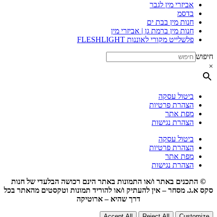
אביזרי מין לגבר
בדסמ
חנות מין בבת ים
חנות מין ברמת גן | אביזרי מין
פלשלייט מקורי לאוננות FLESHLIGHT
חיפוש
×
ביטול עסקה
הצהרת פרטיות
מפת אתר
הצהרת נגישות
ביטול עסקה
הצהרת פרטיות
מפת אתר
הצהרת נגישות
© התכנים באתר ו/או התמונות באתר הינם רכושה הבלעדי של חנות
סקס א.ג. מסחר – אין להעתיק ו/או להוריד תמונות וטקסטים מהאתר בכל
דרך שהיא – ארוטיקה
Accept All
Reject All
Customize