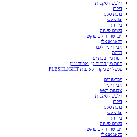
הלבשה סקסית
דילדו
בובת סקס
we vibe
ביריות
ביצים סיניות
ויברטור רוקט פוקט
פלאג אנאלי
אביזרי מין לגבר
בדסמ
חנות מין בבת ים
חנות מין ברמת גן | אביזרי מין
פלשלייט מקורי לאוננות FLESHLIGHT
ויברטורים
אביזרי מין
טבעות רטט
הלבשה סקסית
דילדו
בובת סקס
we vibe
ביריות
ביצים סיניות
ויברטור רוקט פוקט
פלאג אנאלי