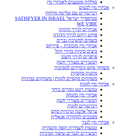
סוללות ומטענים לאביזרי מין
אביזרי מין לנשים
ויברטורים עם שליטה מרחוק
סטיספייר ישראל SATISFYER IN ISRAEL
WE VIBE
אביזרים לגירוי הדגדגן
פוקט רוקט לגירוי הדגדגן
בשמים למשיכת גברים
אביזרי מין מזכוכית – פיירקס
ביצים סיניות כדורי קיגל
פרפרים לגירוי חיצוני
תכשירים מעוררי חשק
משחקי סקס וגימיקים למסיבות
מתנות סקסיות
משחקים סקסיים לזוגות | משחקים במיניות
אביזרי מין לזוגות
טבעות רטט גומרים ביחד
אביזרי מין בהנחה
תכשירים מעוררי חשק
ויברטורים לזוגות
ערסל אהבה ונדנדות סקס
מסככים להחדרה אנאלית
אביזרי מין לגבר
טבעות לשמירת זקפה והשהייה
תכשירים לגברים שיפור המיניות