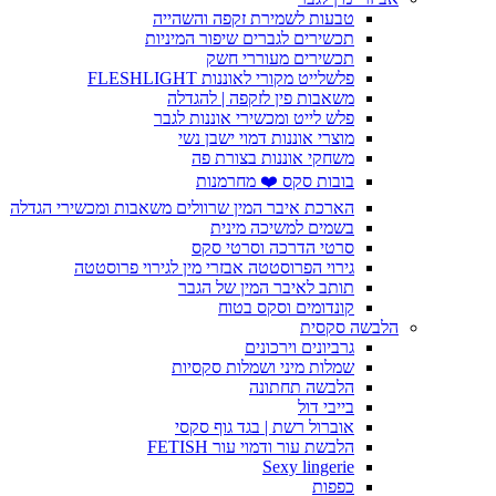
טבעות לשמירת זקפה והשהייה
תכשירים לגברים שיפור המיניות
תכשירים מעוררי חשק
פלשלייט מקורי לאוננות FLESHLIGHT
משאבות פין לזקפה | להגדלה
פלש לייט ומכשירי אוננות לגבר
מוצרי אוננות דמוי ישבן נשי
משחקי אוננות בצורת פה
בובות סקס ❤️ מחרמנות
הארכת איבר המין שרוולים משאבות ומכשירי הגדלה
בשמים למשיכה מינית
סרטי הדרכה וסרטי סקס
גירוי הפרוסטטה אבזרי מין לגירוי פרוסטטה
תותב לאיבר המין של הגבר
קונדומים וסקס בטוח
הלבשה סקסית
גרביונים וירכונים
שמלות מיני ושמלות סקסיות
הלבשה תחתונה
בייבי דול
אוברול רשת | בגד גוף סקסי
הלבשת עור ודמוי עור FETISH
Sexy lingerie
כפפות