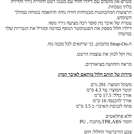
סטרפ-און מושלם עם דילדו חלול עם מנגנון רטט לחוויית גירוי וחדירה
בלתי נשכחת.
הרצועות המתכווננות מבטיחות חוויה נוחה והתאמה בטוחה במהלך
השימוש.
עטרה של איבר מין סופר רכה מציעה גירוי נוסף.
דילדו חלול מספק את הסנטימטר הנוסף במיטה ומגדיל את הגבריות שלך
במיטה!
ה-Strap-On מתכוונן, כך שיתאים לכל מבנה גוף.
נוח וקל לכוון את עוצמת הרטט.
מראה ותחושה מציאותיים.
מידות של תותב חלול מותאם לאיבר המין:
משקל המוצר: 291 גרם
קוטר המוצר: עד 4.3 ס"מ
אורך כולל: 17.5 ס"מ
אורך להכנסה 16 ס"מ
פתח לכניסת האיבר: כ 3.5 ס"מ
ללא פתלאטים
חומר TPR,ABS,מתכת , PU
צבע הוויברטור החלול: חום