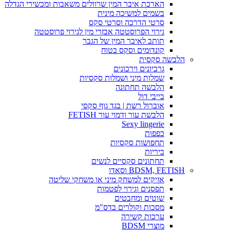
הארכת איבר המין שרוולים משאבות ומכשירי הגדלה
בשמים למשיכה מינית
סרטי הדרכה וסרטי סקס
גירוי הפרוסטטה אבזרי מין לגירוי פרוסטטה
תותב לאיבר המין של הגבר
קונדומים וסקס בטוח
הלבשה סקסית
גרביונים וירכונים
שמלות מיני ושמלות סקסיות
הלבשה תחתונה
בייבי דול
אוברול רשת | בגד גוף סקסי
הלבשת עור ודמוי עור FETISH
Sexy lingerie
כפפות
תחפושות סקסיות
ביריות
תחתונים סקסיים לנשים
BDSM, FETISH וסאדו
אזיקים למשחק מיני או משחקי שליטה
תפסנים וגירוי לפטמות
שוטים ומחבטים
מסכות וקולרים בדס"מ
ערכות קשירה
מוצרי BDSM