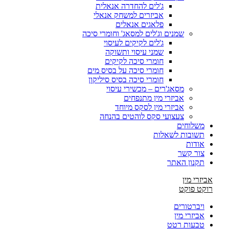
ג'לים להחדרה אנאלית
אביזרים למשחק אנאלי
פלאגים אנאלים
שמנים וג'לים למסאג' וחומרי סיכה
ג'לים לקיקים לעיסוי
שמני עיסוי ותשוקה
חומרי סיכה לקיקים
חומרי סיכה על בסיס מים
חומרי סיכה בסיס סיליקון
מסאג'רים – מכשירי עיסוי
אביזרי מין מתנפחים
אביזרי מין לסקס מיוחד
צעצועי סקס לוהטים בהנחה
משלוחים
תשובות לשאלות
אודות
צור קשר
תקנון האתר
אביזרי מין
רוקט פוקט
ויברטורים
אביזרי מין
טבעות רטט