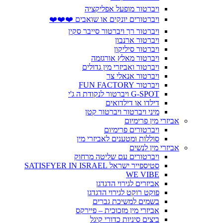
ויברטור מופעל אפליקציה
ויברטורים יונקים או שואבים ❤️❤️❤️
ויברטור רך ויברטור סייבר סקין
ויברטור ארנבון
ויברטור סיליקון
ויברטור מאלץ אורגזמה
ויברטור ואביזרי מין גדולים
ויברטור אנאלי צר
ויברטור FUN FACTORY
G-SPOT ויברטור לנקודת ה ג'י
דילדו או דילדואים
מיני ויברטור ויברטור קטן
אביזרי מין פרימיום
ויברטורים פרימיום
סוללות ומטענים לאביזרי מין
אביזרי מין לנשים
ויברטורים עם שליטה מרחוק
סטיספייר ישראל SATISFYER IN ISRAEL
WE VIBE
אביזרים לגירוי הדגדגן
פוקט רוקט לגירוי הדגדגן
בשמים למשיכת גברים
אביזרי מין מזכוכית – פיירקס
ביצים סיניות כדורי קיגל