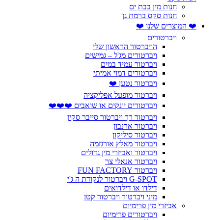
חנות מין בבת ים
חנות סקס ברמת גן
❤️ המוצרים שלנו ❤️
ויברטורים
הויברטור הראשון שלי
ויברטורים מג'ל – גמישים
ויברטור עמיד במים
ויברטורים דמוי אמיתי
ויברטור נטען ❤️
ויברטור מופעל אפליקציה
ויברטורים יונקים או שואבים ❤️❤️❤️
ויברטור רך ויברטור סייבר סקין
ויברטור ארנבון
ויברטור סיליקון
ויברטור מאלץ אורגזמה
ויברטור ואביזרי מין גדולים
ויברטור אנאלי צר
ויברטור FUN FACTORY
G-SPOT ויברטור לנקודת ה ג'י
דילדו או דילדואים
מיני ויברטור ויברטור קטן
אביזרי מין פרימיום
ויברטורים פרימיום