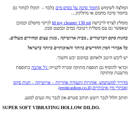
המלצה לשימוש ב
חומר סיכה על בסיס מים
בלבד – תוכלו לבחור גם
בחומר סיכה מחמם או מתלקק…
מומלץ לצרף לרכישה
Id toy cleaner 130 ml
לניקוי מושלם וכמובן
שאפשר גם עם מטלית רטובה במים ובמעט סבון.
בחנות סקס ויברטורים , מבית ארוטיקה , מגוון עצום ומחירים מעולים.
כל אביזרי המין החדישים ביותר והאיכותיים ביותר בישראל
יש ליבש היטב ולאחסן במקום יבש וחשוך.
וכדאי להוסיף גם תוספת מתוקה ומגרה לקנייה:
ג'ל אהבה
כתוספת
מרעננת ומתוקה
מדריך למשתמש, אזהרות ותעודת אחריות – ארוטיקה – חנות סקס
ואביזרי מין איכותיים (eroticashop.co.il)
.
תותב חלול לגבר רוטט תותב סטרפ-און לגבר נוח ונעים למגע.
.SUPER SOFT VIBRATING HOLLOW DILDO