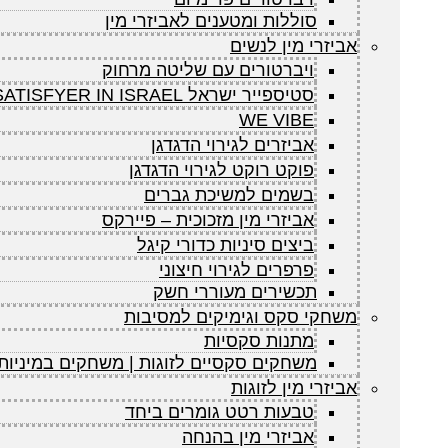
סוללות ומטענים לאביזרי מין
אביזרי מין לנשים
ויברטורים עם שליטה מרחוק
סטיספייר ישראל SATISFYER IN ISRAEL
WE VIBE
אביזרים לגירוי הדגדגן
פוקט רוקט לגירוי הדגדגן
בשמים למשיכת גברים
אביזרי מין מזכוכית – פיירקס
ביצים סיניות כדורי קיגל
פרפרים לגירוי חיצוני
תכשירים מעוררי חשק
משחקי סקס וגימיקים למסיבות
מתנות סקסיות
משחקים סקסיים לזוגות | משחקים במיניות
אביזרי מין לזוגות
טבעות רטט גומרים ביחד
אביזרי מין בהנחה