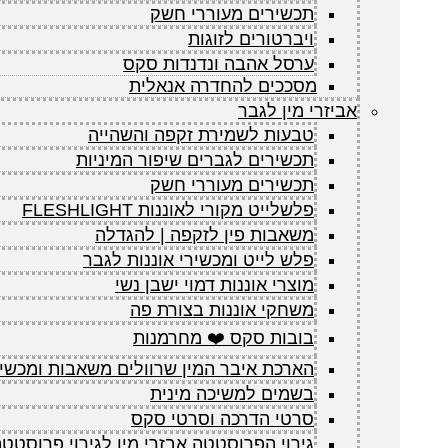
תכשירים מעוררי חשק
ויברטורים לזוגות
ערסל אהבה ונדנדות סקס
מסככים להחדרה אנאלית
אביזרי מין לגבר
טבעות לשמירת זקפה והשהייה
תכשירים לגברים שיפור המיניות
תכשירים מעוררי חשק
פלשלייט מקורי לאוננות FLESHLIGHT
משאבות פין לזקפה | להגדלה
פלש לייט ומכשירי אוננות לגבר
מוצרי אוננות דמוי ישבן נשי
משחקי אוננות בצורת פה
בובות סקס ❤️ מחרמנות
הארכת איבר המין שרוולים משאבות ומכשי
בשמים למשיכה מינית
סרטי הדרכה וסרטי סקס
גירוי הפרוסטטה אבזרי מין לגירוי פרוסטט