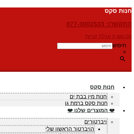
דלג
חנות סקס
לתוכן
התקשרו: 077-3002533
0.00
₪
0
עגלת קניות
חיפוש
×
חנות סקס
חנות מין בבת ים
חנות סקס ברמת גן
❤️ המוצרים שלנו ❤️
ויברטורים
הויברטור הראשון שלי