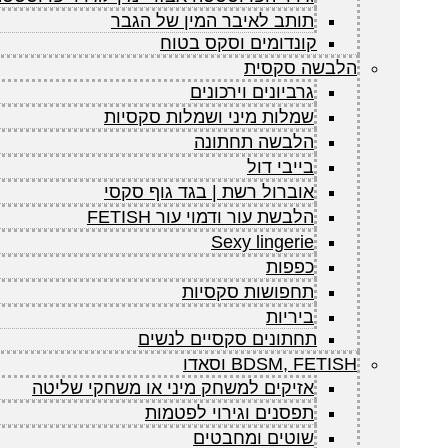
תותב לאיבר המין של הגבר
קונדומים וסקס בטוח
הלבשה סקסית
גרביונים וירכונים
שמלות מיני ושמלות סקסיות
הלבשה תחתונה
בייבי דול
אוברול רשת | בגד גוף סקסי
הלבשת עור ודמוי עור FETISH
Sexy lingerie
כפפות
תחפושות סקסיות
ביריות
תחתונים סקסיים לנשים
BDSM, FETISH וסאדו
אזיקים למשחק מיני או משחקי שליטה
תפסנים וגירוי לפטמות
שוטים ומחבטים