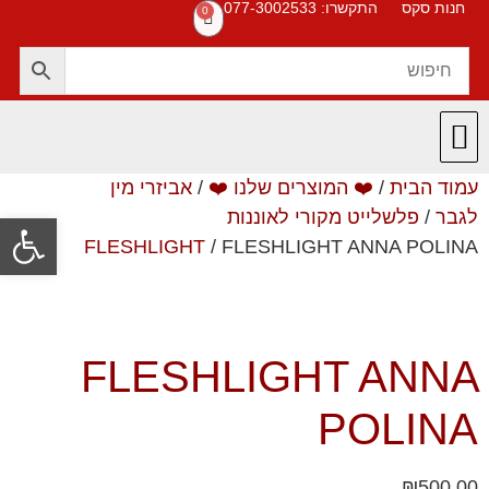
חנות סקס
התקשרו: 077-3002533
0
עמוד הבית
/
❤️ המוצרים שלנו ❤️
/
אביזרי מין
חנות סקס
תקנון האתר
❤️ המוצרים שלנו ❤️
תשובות לשאלות
לגבר
/
פלשלייט מקורי לאוננות
פתח סרגל
FLESHLIGHT
/ FLESHLIGHT ANNA POLINA
FLESHLIGHT ANNA
POLINA
₪
500.00