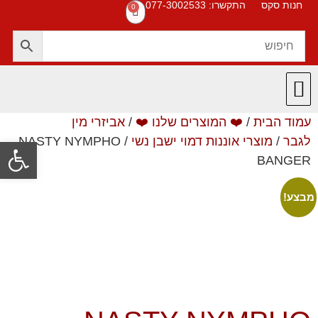
חנות סקס
התקשרו: 077-3002533
0
עמוד הבית
/
❤️ המוצרים שלנו ❤️
/
אביזרי מין
חנות סקס
תקנון האתר
❤️ המוצרים שלנו ❤️
תשובות לשאלות
לגבר
/
מוצרי אוננות דמוי ישבן נשי
/ NASTY NYMPHO
פתח סרגל
BANGER
מבצע!