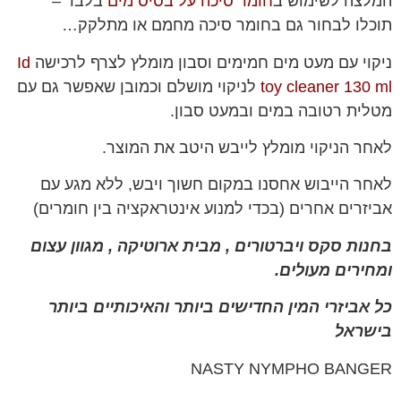
המלצה לשימוש ב
חומר סיכה על בסיס מים
בלבד –
תוכלו לבחור גם בחומר סיכה מחמם או מתלקק…
ניקוי עם מעט מים חמימים וסבון מומלץ לצרף לרכישה
Id
toy cleaner 130 ml
לניקוי מושלם וכמובן שאפשר גם עם
מטלית רטובה במים ובמעט סבון.
לאחר הניקוי מומלץ לייבש היטב את המוצר.
לאחר הייבוש אחסנו במקום חשוך ויבש, ללא מגע עם
אביזרים אחרים (בכדי למנוע אינטראקציה בין חומרים)
בחנות סקס ויברטורים , מבית ארוטיקה , מגוון עצום
ומחירים מעולים.
כל אביזרי המין החדישים ביותר והאיכותיים ביותר
בישראל
NASTY NYMPHO BANGER